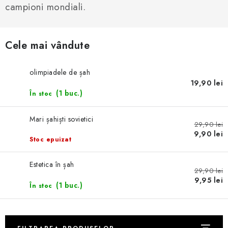
ȘAH ONLINE
campioni mondiali.
MERCH ȘAH
Cele mai vândute
CADOURI
olimpiadele de șah
Blog
Contact
Despre noi
Condiţii generale de vânzare
19,90 lei
(1 buc.)
În stoc
Mari șahiști sovietici
29,90 lei
9,90 lei
Stoc epuizat
Estetica în șah
29,90 lei
9,95 lei
(1 buc.)
În stoc