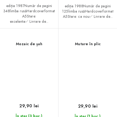
ediția 1987Număr de pagini
ediția 1988Număr de pagini
348limba rusăHardcoverformat
125limba rusăHardcoverformat
A5Stare:
A5Stare: ca nou✅ Livrare de...
excelenta✅ Livrare de...
Mozaic de șah
Mutare în plic
29,90 lei
29,90 lei
(3 buc.)
(1 buc.)
În stoc
În stoc