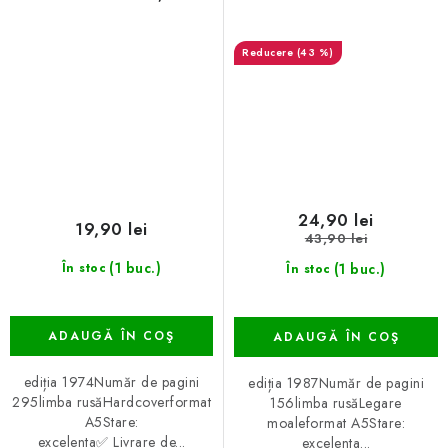
(43 %)
24,90 lei
19,90 lei
43,90 lei
(1 buc.)
(1 buc.)
În stoc
În stoc
ADAUGĂ ÎN COŞ
ADAUGĂ ÎN COŞ
ediția 1974Număr de pagini
ediția 1987Număr de pagini
295limba rusăHardcoverformat
156limba rusăLegare
A5Stare:
moaleformat A5Stare:
excelenta✅ Livrare de...
excelenta...