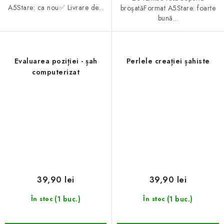
A5Stare: ca nou✅ Livrare de...
broșatăFormat A5Stare: foarte
bună...
Evaluarea poziției - șah
Perlele creației șahiste
computerizat
39,90 lei
39,90 lei
(1 buc.)
(1 buc.)
În stoc
În stoc