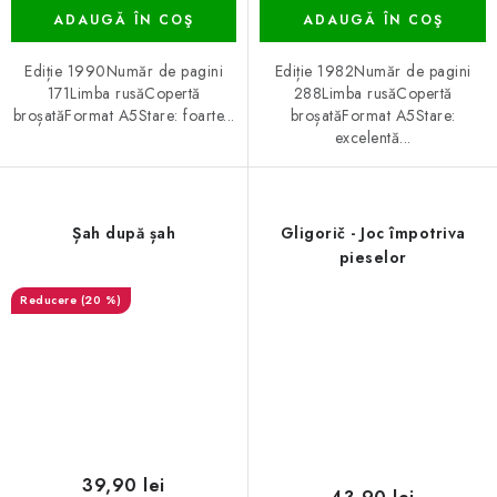
ADAUGĂ ÎN COŞ
ADAUGĂ ÎN COŞ
Ediție 1990Număr de pagini
Ediție 1982Număr de pagini
171Limba rusăCopertă
288Limba rusăCopertă
broșatăFormat A5Stare: foarte...
broșatăFormat A5Stare:
excelentă...
Șah după șah
Gligorič - Joc împotriva
pieselor
(20 %)
39,90 lei