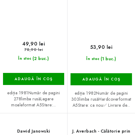
49,90 lei
53,90 lei
78,90 lei
(2 buc.)
(1 buc.)
În stoc
În stoc
ADAUGĂ ÎN COŞ
ADAUGĂ ÎN COŞ
ediția 1981Număr de pagini
ediția 1982Număr de pagini
278limba rusăLegare
303limba rusăHardcoverformat
moaleformat A5Stare:...
A5Stare: ca nou✅ Livrare de...
Dawid Janowski
J. Averbach - Călătorie prin