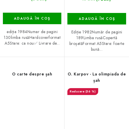
ADAUGĂ ÎN COŞ
ADAUGĂ ÎN COŞ
ediția 1984Numar de pagini
Ediție 1982Număr de pagini
130limba rusăHardcoverformat
189Limba rusăCopertă
A5Stare: ca nou✅ Livrare de...
broșatăFormat A5Stare: foarte
bună...
O carte despre șah
O. Karpov - La olimpiada de
șah
(56 %)