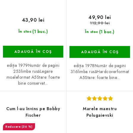
49,90 lei
43,90 lei
112,90 lei
(1 buc.)
(1 buc.)
În stoc
În stoc
ADAUGĂ ÎN COŞ
ADAUGĂ ÎN COŞ
ediția 1979Număr de pagini
ediția 1978Număr de pagini
253limba rusăLegare
316limba rusăHardcoverformat
moaleformat A5Stare: foarte
A5Stare: foarte bine...
bine conservat...
Cum l-au învins pe Bobby
Marele maestru
Fischer
Polugaievski
(36 %)