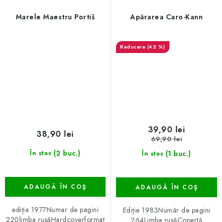
Marele Maestru Portiš
Apărarea Caro-Kann
(42 %)
39,90 lei
38,90 lei
69,90 lei
(2 buc.)
(1 buc.)
În stoc
În stoc
ADAUGĂ ÎN COŞ
ADAUGĂ ÎN COŞ
ediția 1977Numar de pagini
Ediție 1983Număr de pagini
220limba rusăHardcoverformat
264Limba rusăCopertă