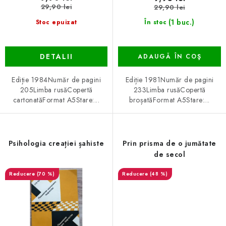
s
29,90 lei
29,90 lei
u
(1 buc.)
Stoc epuizat
În stoc
l
u
DETALII
ADAUGĂ ÎN COŞ
i
Ediție 1984Număr de pagini
Ediție 1981Număr de pagini
205Limba rusăCopertă
233Limba rusăCopertă
cartonatăFormat A5Stare:...
broșatăFormat A5Stare:...
Psihologia creației șahiste
Prin prisma de o jumătate
de secol
(70 %)
(48 %)