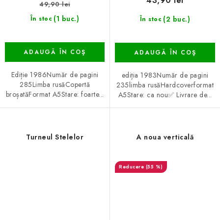
43,90 lei
49,90 lei
(1 buc.)
(2 buc.)
În stoc
În stoc
ADAUGĂ ÎN COŞ
ADAUGĂ ÎN COŞ
Ediție 1986Număr de pagini
ediția 1983Număr de pagini
285Limba rusăCopertă
235limba rusăHardcoverformat
broșatăFormat A5Stare: foarte...
A5Stare: ca nou✅ Livrare de...
Turneul Stelelor
A noua verticală
(55 %)