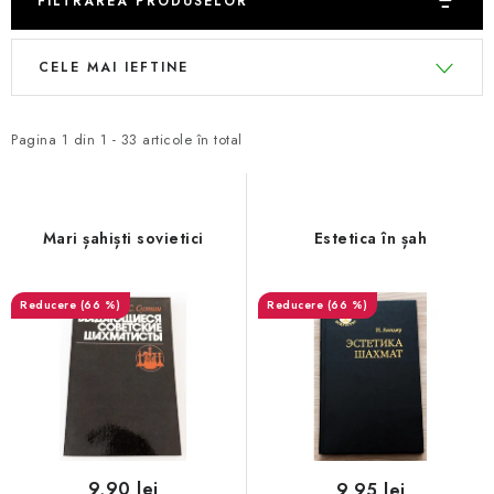
FILTRAREA PRODUSELOR
L
S
CELE MAI IEFTINE
i
e
s
l
t
e
Pagina
1
din
1
-
33
articole în total
ă
c
p
t
r
a
Mari șahiști sovietici
Estetica în șah
o
r
d
e
(66 %)
(66 %)
u
a
s
p
e
r
o
d
u
9,90 lei
9,95 lei