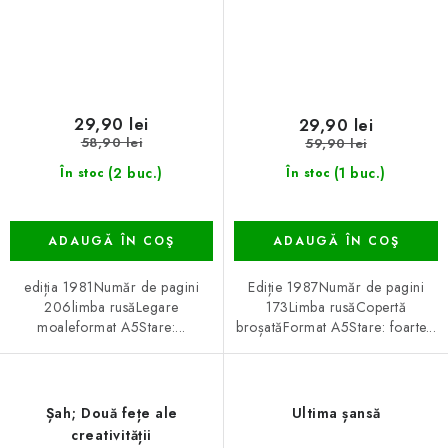
29,90 lei
29,90 lei
58,90 lei
59,90 lei
(2 buc.)
(1 buc.)
În stoc
În stoc
ADAUGĂ ÎN COŞ
ADAUGĂ ÎN COŞ
ediția 1981Număr de pagini
Ediție 1987Număr de pagini
206limba rusăLegare
173Limba rusăCopertă
moaleformat A5Stare:...
broșatăFormat A5Stare: foarte...
Șah; Două fețe ale
Ultima șansă
creativității