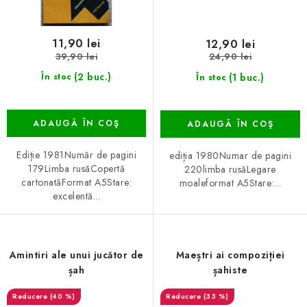
11,90 lei
12,90 lei
39,90 lei
24,90 lei
(2 buc.)
(1 buc.)
În stoc
În stoc
ADAUGĂ ÎN COŞ
ADAUGĂ ÎN COŞ
Ediție 1981Număr de pagini
ediția 1980Numar de pagini
179Limba rusăCopertă
220limba rusăLegare
cartonatăFormat A5Stare:
moaleformat A5Stare:...
excelentă...
Amintiri ale unui jucător de
Maeștri ai compoziției
șah
șahiste
(40 %)
(33 %)