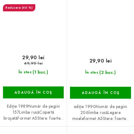
(40 %)
29,90 lei
29,90 lei
49,90 lei
(1 buc.)
(2 buc.)
În stoc
În stoc
ADAUGĂ ÎN COŞ
ADAUGĂ ÎN COŞ
Ediție 1989Număr de pagini
ediția 1990Număr de pagini
157Limba rusăCopertă
206limba rusăLegare
broșatăFormat A5Stare: foarte...
moaleformat A5Stare: foarte...