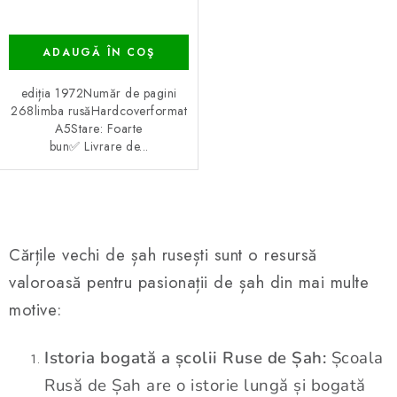
ADAUGĂ ÎN COŞ
ediția 1972Număr de pagini
268limba rusăHardcoverformat
A5Stare: Foarte
bun✅ Livrare de...
C
o
Cărțile vechi de șah rusești sunt o resursă
n
valoroasă pentru pasionații de șah din mai multe
t
motive:
r
o
Istoria bogată a școlii Ruse de Șah:
Școala
l
u
Rusă de Șah are o istorie lungă și bogată