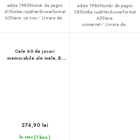
ediția 1980Număr de pagini
ediția 1986Număr de pagini
415limba rusăHardcoverformat
283limba rusăHardcoverformat
A5Stare: ca nou✅ Livrare de...
A5Stare:
conservat✅ Livrare de...
Cele 60 de jocuri
memorabile ale mele, B.
Fischer
274,90 lei
(1 buc.)
În stoc