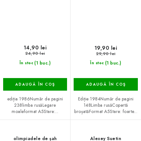
14,90 lei
19,90 lei
24,90 lei
29,90 lei
(1 buc.)
(1 buc.)
În stoc
În stoc
ADAUGĂ ÎN COŞ
ADAUGĂ ÎN COŞ
ediția 1986Număr de pagini
Ediție 1984Număr de pagini
238limba rusăLegare
148Limba rusăCopertă
moaleformat A5Stare:...
broșatăFormat A5Stare: foarte...
olimpiadele de șah
Alexey Suetin