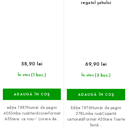
regatul șahului
58,90 lei
69,90 lei
(1 buc.)
(3 buc.)
În stoc
În stoc
ADAUGĂ ÎN COŞ
ADAUGĂ ÎN COŞ
ediția 1987Număr de pagini
Ediție 1976Număr de pagini
405limba rusăHardcoverformat
278Limba rusăCopertă
A5Stare: ca nou✅ Livrare de...
cartonatăFormat A5Stare: foarte
bună...