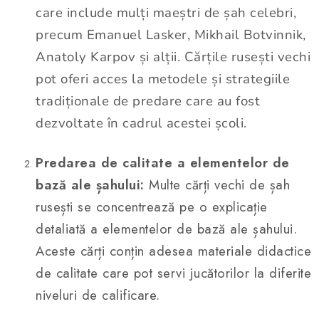
l
care include mulți maeștri de șah celebri,
l
precum Emanuel Lasker, Mikhail Botvinnik,
i
Anatoly Karpov și alții. Cărțile rusești vechi
s
pot oferi acces la metodele și strategiile
t
ă
tradiționale de predare care au fost
r
dezvoltate în cadrul acestei școli.
i
l
Predarea de calitate a elementelor de
o
bază ale șahului:
Multe cărți vechi de șah
r
rusești se concentrează pe o explicație
detaliată a elementelor de bază ale șahului.
Aceste cărți conțin adesea materiale didactice
de calitate care pot servi jucătorilor la diferite
niveluri de calificare.