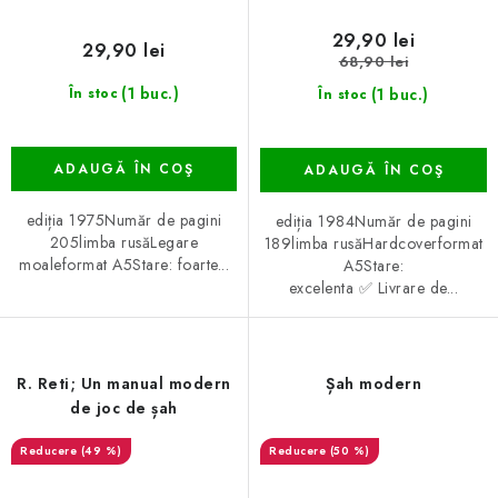
29,90 lei
29,90 lei
68,90 lei
(1 buc.)
(1 buc.)
În stoc
În stoc
ADAUGĂ ÎN COŞ
ADAUGĂ ÎN COŞ
ediția 1975Număr de pagini
ediția 1984Număr de pagini
205limba rusăLegare
189limba rusăHardcoverformat
moaleformat A5Stare: foarte...
A5Stare:
excelenta ✅ Livrare de...
R. Reti; Un manual modern
Șah modern
de joc de șah
(49 %)
(50 %)