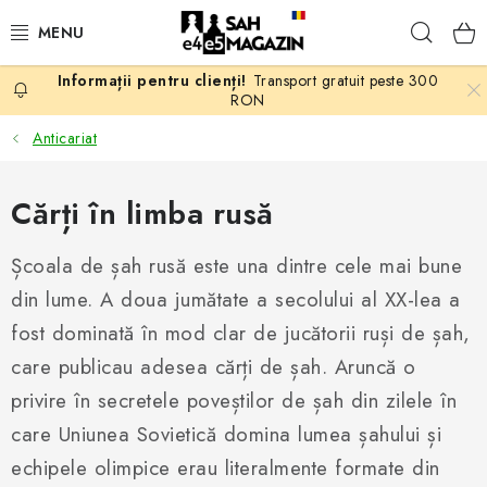
Treci
Căuta
la
conținut
Transport gratuit peste 300
PROMOTII
RON
Anticariat
ȘAH
Cărți în limba rusă
PIESE DE ȘAH
Școala de șah rusă este una dintre cele mai bune
TABLE DE ȘAH
din lume. A doua jumătate a secolului al XX-lea a
CEAS DE ȘAH
fost dominată în mod clar de jucătorii ruși de șah,
care publicau adesea cărți de șah. Aruncă o
CĂRȚI DE ȘAH
privire în secretele poveștilor de șah din zilele în
care Uniunea Sovietică domina lumea șahului și
ANTICARIAT
echipele olimpice erau literalmente formate din