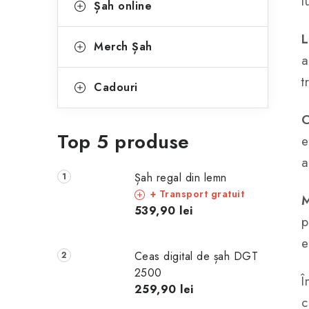
l
Șah online
L
Merch Șah
a
t
Cadouri
C
Top 5 produse
e
a
Șah regal din lemn
+ Transport gratuit
M
539,90 lei
p
e
Ceas digital de șah DGT
2500
Î
259,90 lei
c