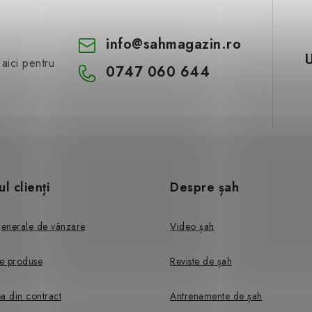
info
@
sahmagazin.ro
aici pentru
0747 060 644
ul clienți
Despre șah
generale de vânzare
Video șah
e produse
Reviste de șah
a din contract
Antrenamente de șah