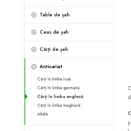
l
o
a
r
Table de șah
t
i
Ceas de șah
i
e
r
Cărți de șah
a
Anticariat
l
ă
Cărți în limba rusă
C
Cărți în limba germană
d
Cărți în limba engleză
Cărți în limba maghiară
C
Altele
ș