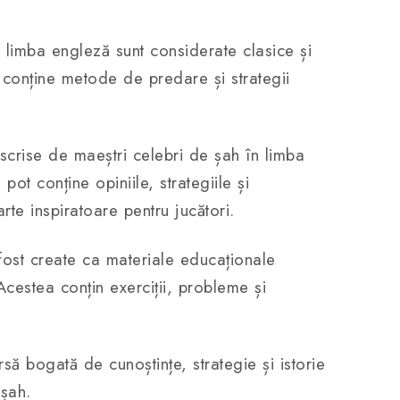
 limba engleză sunt considerate clasice și
t conține metode de predare și strategii
scrise de maeștri celebri de șah în limba
ot conține opiniile, strategiile și
rte inspiratoare pentru jucători.
fost create ca materiale educaționale
 Acestea conțin exerciții, probleme și
rsă bogată de cunoștințe, strategie și istorie
 șah.