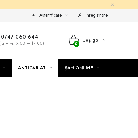
Autentificare
Înregistrare
0747 060 644
Coş gol
(lu – vi: 9:00 – 17:00)
COŞ
DE
ANTICARIAT
ȘAH ONLINE
MERCH ȘA
CUMPĂRĂTURI