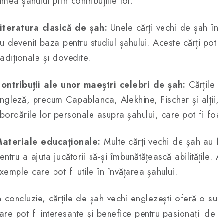
umea șahului prin contribuțiile lor.
iteratura clasică de șah:
Unele cărți vechi de șah în
u devenit baza pentru studiul șahului. Aceste cărți po
radiționale și dovedite.
ontribuții ale unor maeștri celebri de șah:
Cărțile 
ngleză, precum Capablanca, Alekhine, Fischer și alții, p
bordările lor personale asupra șahului, care pot fi foa
ateriale educaționale:
Multe cărți vechi de șah au 
entru a ajuta jucătorii să-și îmbunătățească abilitățile.
xemple care pot fi utile în învățarea șahului.
n concluzie, cărțile de șah vechi englezești oferă o su
are pot fi interesante și benefice pentru pasionații de