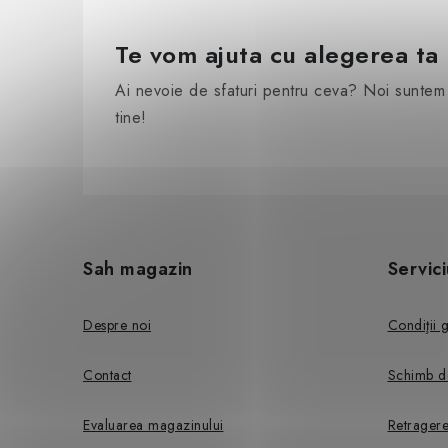
Te vom ajuta cu alegerea ta
Ai nevoie de sfaturi pentru ceva? Noi suntem 
tine!
S
u
Sah magazin
Servici
b
s
Despre noi
Condiţii 
o
Contact
Schimb d
l
Evaluarea magazinului
Retragere