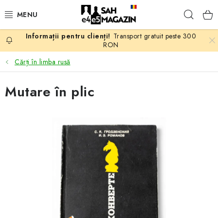
Treci
Căuta
la
conținut
Transport gratuit peste 300
PROMOTII
RON
Cărți în limba rusă
ȘAH
Mutare în plic
PIESE DE ȘAH
TABLE DE ȘAH
CEAS DE ȘAH
CĂRȚI DE ȘAH
ANTICARIAT