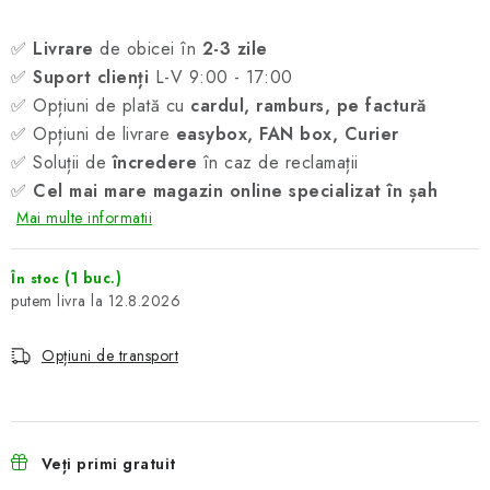
✅
Livrare
de obicei în
2-3 zile
✅
Suport clienți
L-V 9:00 - 17:00
✅ Opțiuni de plată cu
cardul, ramburs, pe factură
✅ Opțiuni de livrare
easybox, FAN box, Curier
✅ Soluții de
încredere
în caz de reclamații
✅
Cel mai mare magazin online specializat în șah
Mai multe informatii
(1 buc.)
În stoc
12.8.2026
Opțiuni de transport
Veți primi gratuit