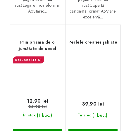
rusăLegare moaleformat
rusăCopertă
A5Stare:...
cartonatăFormat A5Stare:
excelentă...
Prin prisma de o
Perlele creației șahiste
jumătate de secol
(48 %)
12,90 lei
39,90 lei
24,90 lei
(1 buc.)
(1 buc.)
În stoc
În stoc