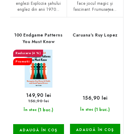
englezi Explozia șahului
face jocul magic și
englez din anii 1970...
fascinant. Frumusețea...
100 Endgame Patterns
Caruana's Ruy Lopez
You Must Know
(4 %)
Promotii
149,90 lei
156,90 lei
156,90 lei
(1 buc.)
(1 buc.)
În stoc
În stoc
ADAUGĂ ÎN COŞ
ADAUGĂ ÎN COŞ