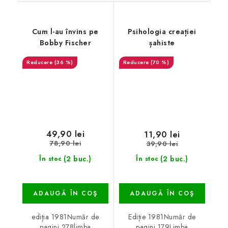
Cum l-au învins pe
Psihologia creației
Bobby Fischer
șahiste
(36 %)
(70 %)
49,90 lei
11,90 lei
78,90 lei
39,90 lei
(2 buc.)
(2 buc.)
În stoc
În stoc
ADAUGĂ ÎN COŞ
ADAUGĂ ÎN COŞ
ediția 1981Număr de
Ediție 1981Număr de
pagini 278limba
pagini 179Limba