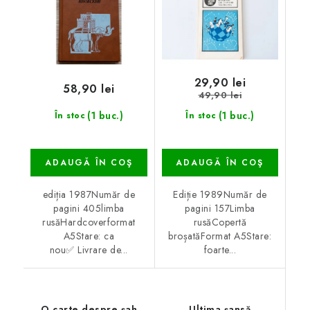
29,90 lei
58,90 lei
49,90 lei
(1 buc.)
(1 buc.)
În stoc
În stoc
ADAUGĂ ÎN COŞ
ADAUGĂ ÎN COŞ
ediția 1987Număr de
Ediție 1989Număr de
pagini 405limba
pagini 157Limba
rusăHardcoverformat
rusăCopertă
A5Stare: ca
broșatăFormat A5Stare:
nou✅ Livrare de...
foarte...
O carte despre șah
Ultima șansă