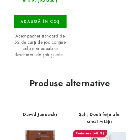
(>5 buc.)
În stoc
ADAUGĂ ÎN COŞ
Acest pachet standard de
52 de cărți de joc conține
cele mai populare
deschideri de șah și este...
Produse alternative
Dawid Janowski
Șah; Două fețe ale
creativității
(40 %)