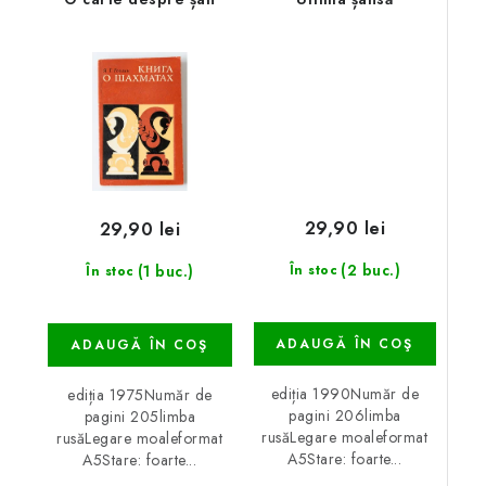
29,90 lei
29,90 lei
(2 buc.)
(1 buc.)
În stoc
În stoc
ADAUGĂ ÎN COŞ
ADAUGĂ ÎN COŞ
ediția 1990Număr de
ediția 1975Număr de
pagini 206limba
pagini 205limba
rusăLegare moaleformat
rusăLegare moaleformat
A5Stare: foarte...
A5Stare: foarte...