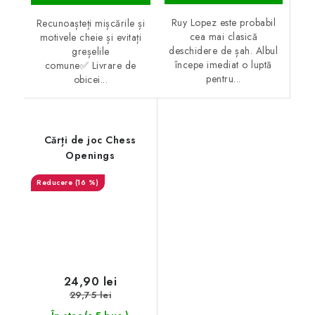
Ruy Lopez este probabil
Recunoașteți mișcările și
cea mai clasică
motivele cheie și evitați
deschidere de șah. Albul
greșelile
începe imediat o luptă
comune✅ Livrare de
pentru...
obicei...
Cărți de joc Chess
Openings
(16 %)
24,90 lei
29,75 lei