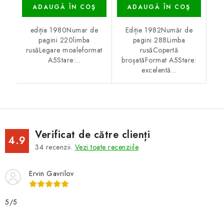
ADAUGĂ ÎN COŞ
ADAUGĂ ÎN COŞ
ediția 1980Numar de
Ediție 1982Număr de
pagini 220limba
pagini 288Limba
rusăLegare moaleformat
rusăCopertă
A5Stare:...
broșatăFormat A5Stare:
excelentă...
Verificat de către clienți
4.9
34
recenzii.
Vezi toate recenziile
Ervin Gavrilov
5/5