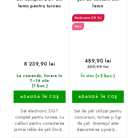
lemn pentru turneu
lemn
(12 %)
Nou
489,90 lei
8 239,90 lei
559,99 lei
(>5 buc.)
La comandă, livrare în
În stoc
7–14 zile
(1 buc.)
ADAUGĂ ÎN COŞ
ADAUGĂ ÎN COŞ
Set electronic DGT
Set de șah utilizat pentru
complet pentru turnee, cu
concursuri, turnee și ligi
cabluri pentru conectarea
de șah. Avantajul este
primei table de șah (încă...
depozitarea ușoară,...