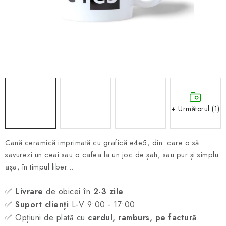
ȘAH ONLINE
MERCH ȘAH
CADOURI
Blog
Contact
Despre noi
Condiţii generale de vânzare
+ Următorul (1)
Cană ceramică imprimată cu grafică e4e5, din care o să
savurezi un ceai sau o cafea la un joc de șah, sau pur și simplu
așa, în timpul liber...
✅
Livrare
de obicei în
2-3 zile
✅
Suport clienți
L-V 9:00 - 17:00
✅ Opțiuni de plată cu
cardul, ramburs, pe factură