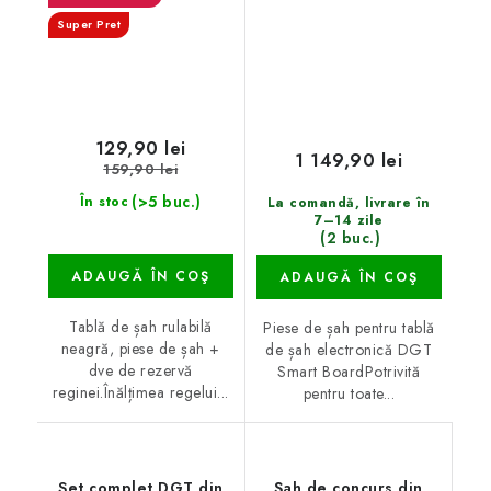
Super Pret
129,90 lei
1 149,90 lei
159,90 lei
(>5 buc.)
În stoc
La comandă, livrare în
7–14 zile
(2 buc.)
ADAUGĂ ÎN COŞ
ADAUGĂ ÎN COŞ
Tablă de șah rulabilă
Piese de șah pentru tablă
neagră, piese de șah +
de șah electronică DGT
dve de rezervă
Smart BoardPotrivită
reginei.Înălțimea regelui...
pentru toate...
Set complet DGT din
Șah de concurs din