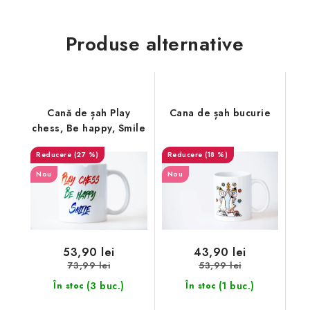
Produse alternative
Cană de șah Play
Cana de șah bucurie
chess, Be happy, Smile
(27 %)
(18 %)
Nou
Nou
53,90 lei
43,90 lei
73,99 lei
53,99 lei
(3 buc.)
(1 buc.)
În stoc
În stoc