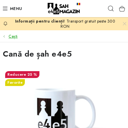
Treci
Căuta
la
conținut
Transport gratuit peste 300
PROMOTII
RON
Cești
ȘAH
Cană de șah e4e5
PIESE DE ȘAH
TABLE DE ȘAH
25 %
Favorite
CEAS DE ȘAH
CĂRȚI DE ȘAH
ANTICARIAT