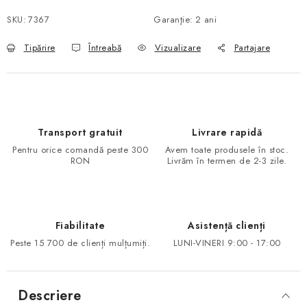
SKU:
7367
Garanţie
:
2 ani
Tipărire
Întreabă
Vizualizare
Partajare
Transport gratuit
Livrare rapidă
Pentru orice comandă peste 300
Avem toate produsele în stoc.
RON
Livrăm în termen de 2-3 zile.
Fiabilitate
Asistență clienți
Peste 15 700 de clienți mulțumiți.
LUNI-VINERI 9:00 - 17:00
Descriere