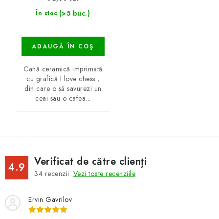
(>5 buc.)
În stoc
ADAUGĂ ÎN COŞ
Cană ceramică imprimată
cu grafică I love chess ,
din care o să savurezi un
ceai sau o cafea...
Verificat de către clienți
4.9
34
recenzii.
Vezi toate recenziile
Ervin Gavrilov