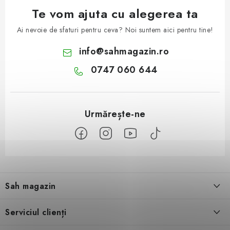
Te vom ajuta cu alegerea ta
Ai nevoie de sfaturi pentru ceva? Noi suntem aici pentru tine!
info
@
sahmagazin.ro
0747 060 644
S
u
Sah magazin
b
s
Despre noi
Serviciul clienți
o