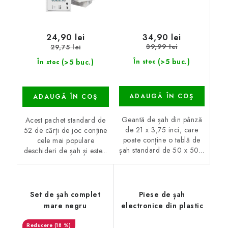
34,90 lei
24,90 lei
39,99 lei
29,75 lei
(>5 buc.)
(>5 buc.)
În stoc
În stoc
ADAUGĂ ÎN COŞ
ADAUGĂ ÎN COŞ
Geantă de șah din pânză
Acest pachet standard de
de 21 x 3,75 inci, care
52 de cărți de joc conține
poate conține o tablă de
cele mai populare
șah standard de 50 x 50...
deschideri de șah și este...
Set de șah complet
Piese de șah
mare negru
electronice din plastic
(18 %)