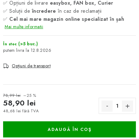
✅ Opțiuni de livrare
easybox, FAN box, Curier
✅ Soluții de
încredere
în caz de reclamații
✅
Cel mai mare magazin online specializat în șah
Mai multe informatii
(>5 buc.)
În stoc
12.8.2026
Opțiuni de transport
78,99 lei
–25 %
58,90 lei
48,68 lei fără TVA
Evaluare preţ:
ADAUGĂ ÎN COŞ