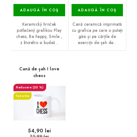
ADAUGĂ ÎN COŞ
ADAUGĂ ÎN COŞ
Keramický hrnček
Cană ceramică imprimată
potlačený grafikou Play
cu grafica pe care o puteți
chess, Be happy, Smile ,
găsi și pe cărțile de
z ktorého si budeš...
exerciții de șah de...
Cană de șah I love
chess
(25 %)
Favorite
54,90 lei
73,99 lei