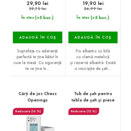
29,90 lei
19,90 lei
39,75 lei
24,99 lei
(>5 buc.)
(>5 buc.)
În stoc
În stoc
ADAUGĂ ÎN COŞ
ADAUGĂ ÎN COŞ
Suprafața cu aderență
Pix albastru cu bilă
perfectă te ține bătut în
cu clemă metalică
cuie la masă. Cu siguranță
și rezervă albastră. Există
te va ține în...
o inscripție de șah...
Cărți de joc Chess
Tub de șah pentru
Openings
tabla de șah și piese
(16 %)
(12 %)