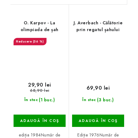
O. Karpov - La
J. Averbach - Călătorie
olimpiada de șah
prin regatul șahului
(56 %)
29,90 lei
69,90 lei
68,90 lei
(1 buc.)
(3 buc.)
În stoc
În stoc
ADAUGĂ ÎN COŞ
ADAUGĂ ÎN COŞ
ediția 1984Număr de
Ediție 1976Număr de