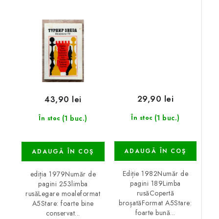
29,90 lei
43,90 lei
(1 buc.)
(1 buc.)
În stoc
În stoc
ADAUGĂ ÎN COŞ
ADAUGĂ ÎN COŞ
Ediție 1982Număr de
ediția 1979Număr de
pagini 189Limba
pagini 253limba
rusăCopertă
rusăLegare moaleformat
broșatăFormat A5Stare:
A5Stare: foarte bine
foarte bună...
conservat...