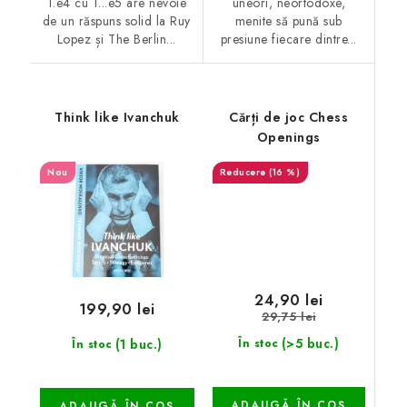
1.e4 cu 1...e5 are nevoie
uneori, neortodoxe,
de un răspuns solid la Ruy
menite să pună sub
Lopez și The Berlin...
presiune fiecare dintre...
Think like Ivanchuk
Cărți de joc Chess
Openings
Nou
(16 %)
24,90 lei
199,90 lei
29,75 lei
(>5 buc.)
(1 buc.)
În stoc
În stoc
ADAUGĂ ÎN COŞ
ADAUGĂ ÎN COŞ