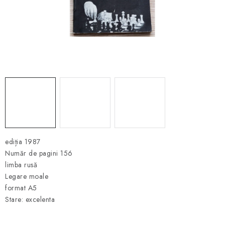
ȘAH ONLINE
MERCH ȘAH
CADOURI
Blog
Contact
Despre noi
Condiţii generale de vânzare
ediția 1987
Număr de pagini 156
limba rusă
Legare moale
format A5
Stare: excelenta