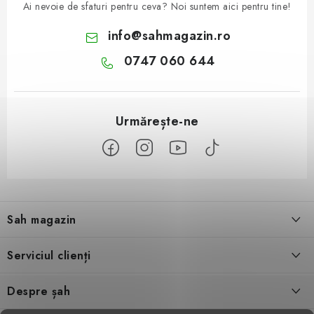
Ai nevoie de sfaturi pentru ceva? Noi suntem aici pentru tine!
info
@
sahmagazin.ro
0747 060 644
S
u
Sah magazin
b
s
Despre noi
Serviciul clienți
o
l
Contact
Condiţii generale de vânzare
Despre șah