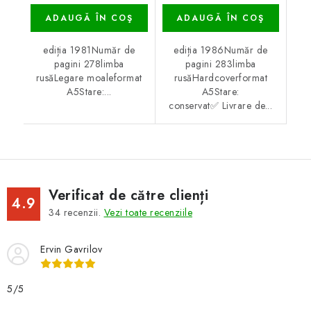
ADAUGĂ ÎN COŞ
ADAUGĂ ÎN COŞ
ediția 1981Număr de
ediția 1986Număr de
pagini 278limba
pagini 283limba
rusăLegare moaleformat
rusăHardcoverformat
A5Stare:...
A5Stare:
conservat✅ Livrare de...
Verificat de către clienți
4.9
34
recenzii.
Vezi toate recenziile
Ervin Gavrilov
5/5