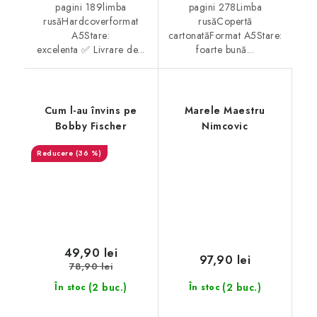
pagini 189limba
pagini 278Limba
rusăHardcoverformat
rusăCopertă
A5Stare:
cartonatăFormat A5Stare:
excelenta ✅ Livrare de...
foarte bună...
Cum l-au învins pe
Marele Maestru
Bobby Fischer
Nimcovic
(36 %)
49,90 lei
97,90 lei
78,90 lei
(2 buc.)
(2 buc.)
În stoc
În stoc