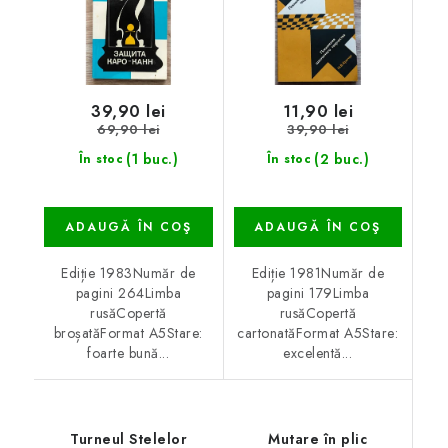
39,90 lei
11,90 lei
69,90 lei
39,90 lei
(1 buc.)
(2 buc.)
În stoc
În stoc
ADAUGĂ ÎN COŞ
ADAUGĂ ÎN COŞ
Ediție 1983Număr de
Ediție 1981Număr de
pagini 264Limba
pagini 179Limba
rusăCopertă
rusăCopertă
broșatăFormat A5Stare:
cartonatăFormat A5Stare:
foarte bună...
excelentă...
Turneul Stelelor
Mutare în plic