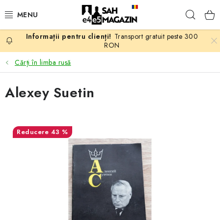
Treci
Căuta
la
conținut
Transport gratuit peste 300
PROMOTII
RON
Cărți în limba rusă
ȘAH
Alexey Suetin
PIESE DE ȘAH
TABLE DE ȘAH
43 %
CEAS DE ȘAH
CĂRȚI DE ȘAH
ANTICARIAT