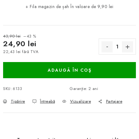
+ Fila magazin de șah
În valoare de 9,90 lei
43,90 lei
–43 %
24,90 lei
22,43 lei fără TVA
Evaluare preţ:
ADAUGĂ ÎN COŞ
SKU:
6133
Garanţie
:
2 ani
Tipărire
Întreabă
Vizualizare
Partajare