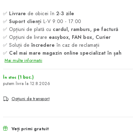
✅
Livrare
de obicei în
2-3 zile
✅
Suport clienți
L-V 9:00 - 17:00
✅ Opțiuni de plată cu
cardul, ramburs, pe factură
✅ Opțiuni de livrare
easybox, FAN box, Curier
✅ Soluții de
încredere
în caz de reclamații
✅
Cel mai mare magazin online specializat în șah
Mai multe informatii
(1 buc.)
În stoc
12.8.2026
Opțiuni de transport
Veți primi gratuit