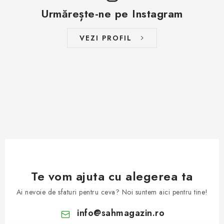
ȘAH ONLINE
Urmărește-ne pe Instagram
MERCH ȘAH
VEZI PROFIL
CADOURI
Blog
Contact
Despre noi
Condiţii generale de vânzare
Te vom ajuta cu alegerea ta
Ai nevoie de sfaturi pentru ceva? Noi suntem aici pentru tine!
info
@
sahmagazin.ro