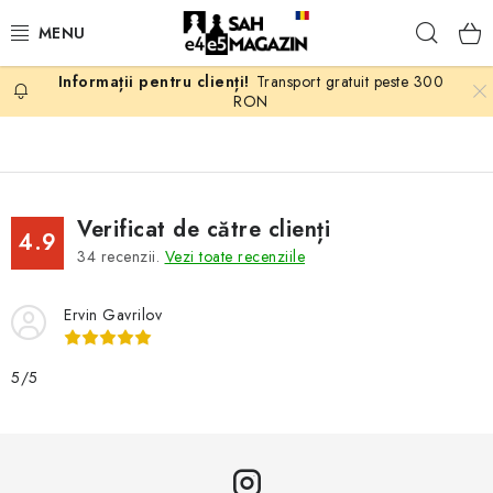
Treci
Căuta
la
conținut
Transport gratuit peste 300
PROMOTII
RON
ȘAH
PIESE DE ȘAH
Verificat de către clienți
4.9
34
recenzii.
Vezi toate recenziile
TABLE DE ȘAH
Ervin Gavrilov
CEAS DE ȘAH
5/5
CĂRȚI DE ȘAH
ANTICARIAT