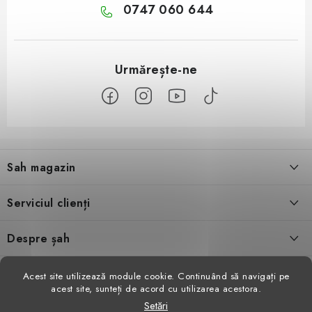
0747 060 644
S
u
Sah magazin
b
s
Despre noi
Serviciul clienți
o
l
Contact
Condiţii generale de vânzare
Despre șah
Evaluarea magazinului
Schimb de produse
Video șah
Facebook
Acest site utilizează module cookie. Continuând să navigați pe
acest site, sunteți de acord cu utilizarea acestora.
Parteneri
Retragerea din contract
Reviste de șah
Setări