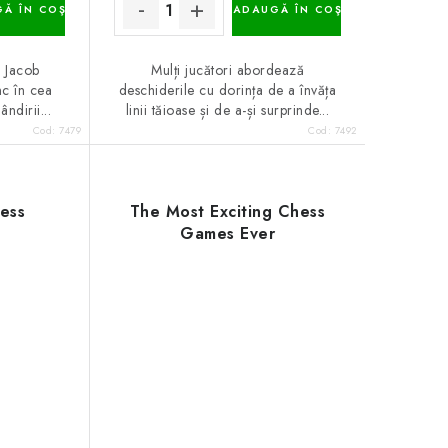
Ă ÎN COŞ
ADAUGĂ ÎN COŞ
c Jacob
Mulți jucători abordează
c în cea
deschiderile cu dorința de a învăța
ndirii...
linii tăioase și de a-și surprinde...
Cod:
7479
Cod:
7492
hess
The Most Exciting Chess
Games Ever