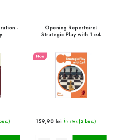
ation -
Opening Repertoire:
ay
Strategic Play with 1 e4
Nou
159,90 lei
buc.)
(2 buc.)
În stoc