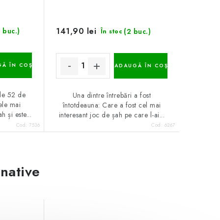
141,90 lei
 buc.)
(2 buc.)
În stoc
Ă ÎN COŞ
ADAUGĂ ÎN COŞ
de 52 de
Una dintre întrebări a fost
ele mai
întotdeauna: Care a fost cel mai
 și este...
interesant joc de șah pe care l-ai...
Cod:
7536
Cod:
6267
rnative