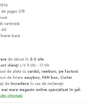
 1976
 de pagini 278
rusă
ă cartonată
t A5
 foarte bună
rare
de obicei în
2-3 zile
ort clienți
L-V 9:00 - 17:00
uni de plată cu
cardul, ramburs, pe factură
uni de livrare
easybox, FAN box, Curier
ții de
încredere
în caz de reclamații
 mai mare magazin online specializat în șah
lte informatii