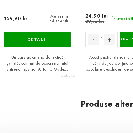
24,90 lei
Momentan
159,90 lei
(>5
În stoc
indisponibil
29,75 lei
DETALII
ADAUG
Un curs sistematic de tactică
Acest pachet standard 
șahistă, semnat de experimentatul
cărți de joc conține c
antrenor spaniol Antonio Gude....
populare deschideri de șah
Cod:
7753
Produse alte