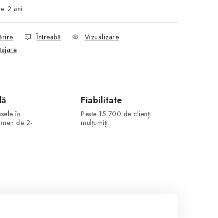
ie
:
2 ani
ărire
Întreabă
Vizualizare
tajare
dă
Fiabilitate
sele în
Peste 15 700 de clienți
ermen de 2-
mulțumiți.