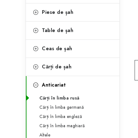
e
ă
g
Piese de șah
l
o
a
r
Table de șah
t
i
Ceas de șah
i
e
r
Cărți de șah
a
Anticariat
l
ă
Cărți în limba rusă
Cărți în limba germană
Cărți în limba engleză
Cărți în limba maghiară
Altele