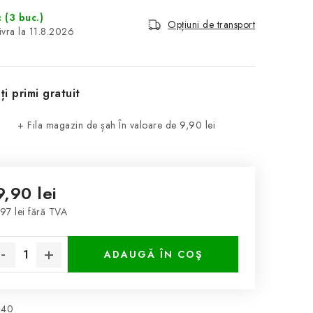
c
(3 buc.)
Opțiuni de transport
11.8.2026
ți primi gratuit
+ Fila magazin de șah
În valoare de 9,90 lei
9,90 lei
97 lei fără TVA
luare preţ:
ADAUGĂ ÎN COŞ
140