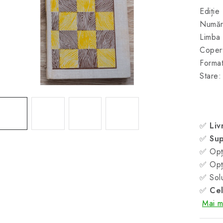
Ediție
Număr
Limba 
Copert
Forma
Stare:
✅
Liv
✅
Sup
✅ Opți
✅ Opți
✅ Solu
✅
Cel
Mai mu