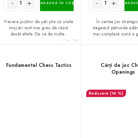
ADAUGĂ ÎN COŞ
ADAUG
Fiecare jucător de șah știe că unele
În cartea Joc strategi
mișcări sunt mai greu de văzut
Aagaard pătrunde adân
decât altele. De ce de multe...
mai complexă zonă a gâ
Cod:
7040
Fundamental Chess Tactics
Cărți de joc C
Openings
(16 %)