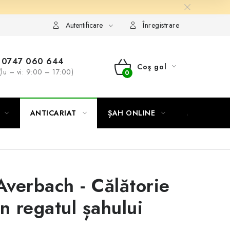
Autentificare
Înregistrare
0747 060 644
Coş gol
(lu – vi: 9:00 – 17:00)
COŞ
DE
ANTICARIAT
ȘAH ONLINE
MERCH ȘA
CUMPĂRĂTURI
 Averbach - Călătorie
in regatul șahului