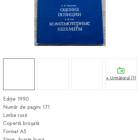
ȘAH ONLINE
MERCH ȘAH
CADOURI
Blog
Contact
Despre noi
Condiţii generale de vânzare
+ Următorul (1)
Ediție 1990
Număr de pagini 171
Limba rusă
Copertă broșată
Format A5
Stare: foarte bună