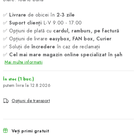
✅
Livrare
de obicei în
2-3 zile
✅
Suport clienți
L-V 9:00 - 17:00
✅ Opțiuni de plată cu
cardul, ramburs, pe factură
✅ Opțiuni de livrare
easybox, FAN box, Curier
✅ Soluții de
încredere
în caz de reclamații
✅
Cel mai mare magazin online specializat în șah
Mai multe informatii
(1 buc.)
În stoc
12.8.2026
Opțiuni de transport
Veți primi gratuit