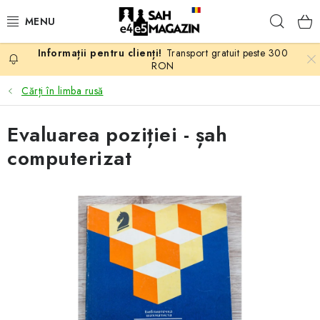
Treci
Căuta
la
conținut
Transport gratuit peste 300
PROMOTII
RON
Cărți în limba rusă
ȘAH
Evaluarea poziției - șah
PIESE DE ȘAH
computerizat
TABLE DE ȘAH
CEAS DE ȘAH
CĂRȚI DE ȘAH
ANTICARIAT