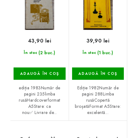
43,90 lei
39,90 lei
(2 buc.)
(1 buc.)
În stoc
În stoc
ADAUGĂ ÎN COŞ
ADAUGĂ ÎN COŞ
ediția 1983Număr de
Ediție 1982Număr de
pagini 235limba
pagini 288Limba
rusăHardcoverformat
rusăCopertă
A5Stare: ca
broșatăFormat A5Stare:
nou✅ Livrare de...
excelentă...