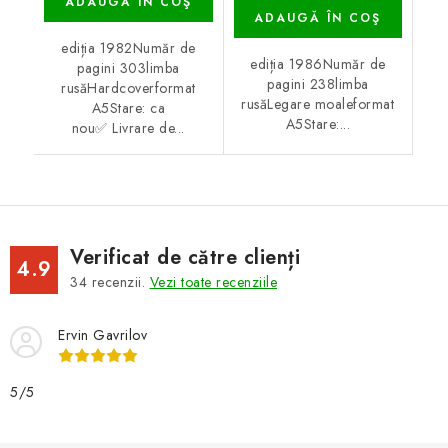
ADAUGĂ ÎN COŞ
ADAUGĂ ÎN COŞ
ediția 1982Număr de
ediția 1986Număr de
pagini 303limba
pagini 238limba
rusăHardcoverformat
rusăLegare moaleformat
A5Stare: ca
A5Stare:...
nou✅ Livrare de...
Verificat de către clienți
4.9
34
recenzii.
Vezi toate recenziile
Ervin Gavrilov
5/5