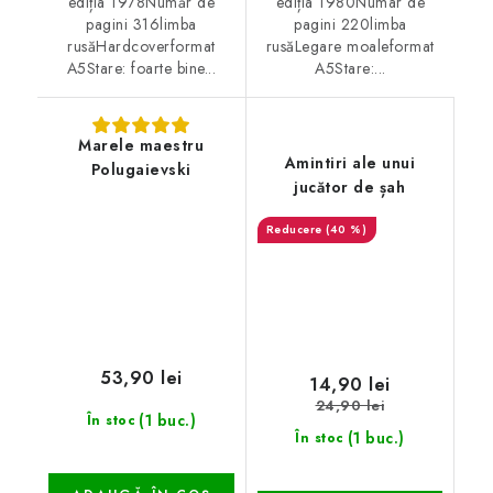
ediția 1978Număr de
ediția 1980Numar de
pagini 316limba
pagini 220limba
rusăHardcoverformat
rusăLegare moaleformat
A5Stare: foarte bine...
A5Stare:...
Marele maestru
Amintiri ale unui
Polugaievski
jucător de șah
(40 %)
53,90 lei
14,90 lei
24,90 lei
(1 buc.)
În stoc
(1 buc.)
În stoc