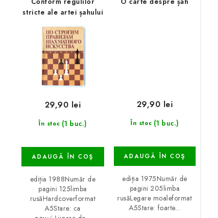
Conform regulilor
O carte despre șah
stricte ale artei șahului
29,90 lei
29,90 lei
(1 buc.)
(1 buc.)
În stoc
În stoc
ADAUGĂ ÎN COŞ
ADAUGĂ ÎN COŞ
ediția 1975Număr de
ediția 1988Număr de
pagini 205limba
pagini 125limba
rusăLegare moaleformat
rusăHardcoverformat
A5Stare: foarte...
A5Stare: ca
nou✅ Livrare de...