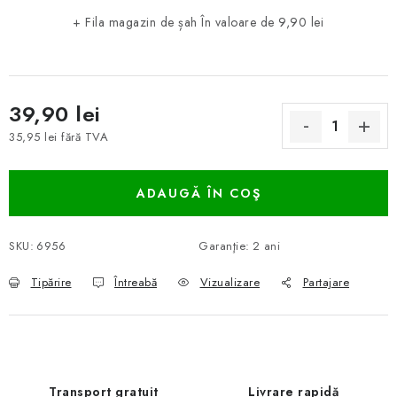
+ Fila magazin de șah
În valoare de 9,90 lei
39,90 lei
35,95 lei fără TVA
Evaluare preţ:
ADAUGĂ ÎN COŞ
SKU:
6956
Garanţie
:
2 ani
Tipărire
Întreabă
Vizualizare
Partajare
Transport gratuit
Livrare rapidă