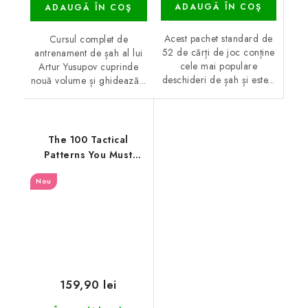
ADAUGĂ ÎN COŞ
ADAUGĂ ÎN COŞ
Acest pachet standard de
Cursul complet de
52 de cărți de joc conține
antrenament de șah al lui
cele mai populare
Artur Yusupov cuprinde
deschideri de șah și este...
nouă volume și ghidează...
The 100 Tactical
Patterns You Must
Know Workbook
Nou
159,90 lei