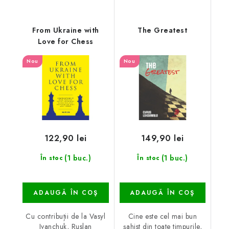
From Ukraine with
The Greatest
Love for Chess
Nou
Nou
122,90 lei
149,90 lei
(1 buc.)
(1 buc.)
În stoc
În stoc
ADAUGĂ ÎN COŞ
ADAUGĂ ÎN COŞ
Cu contribuții de la Vasyl
Cine este cel mai bun
Ivanchuk, Ruslan
șahist din toate timpurile,