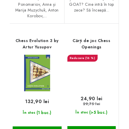
Ponomariov, Anna și
GOAT? Cine intră în top
Marija Muzychuk, Anton
zece? Să înceapă...
Korobov,...
Chess Evolution 3 by
Cărți de joc Chess
Artur Yusupov
Openings
(16 %)
24,90 lei
132,90 lei
29,75 lei
(>5 buc.)
(1 buc.)
În stoc
În stoc