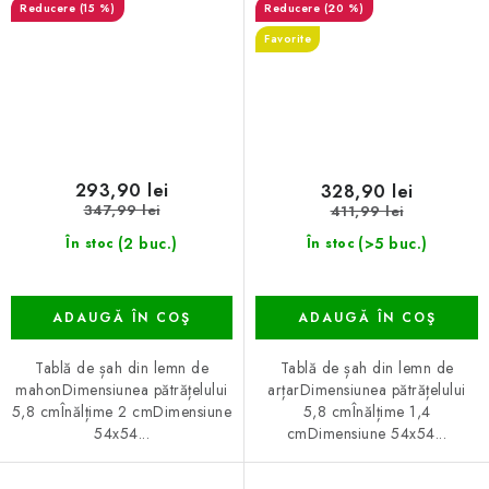
(15 %)
(20 %)
Favorite
293,90 lei
328,90 lei
347,99 lei
411,99 lei
(2 buc.)
(>5 buc.)
În stoc
În stoc
ADAUGĂ ÎN COŞ
ADAUGĂ ÎN COŞ
Tablă de șah din lemn de
Tablă de șah din lemn de
mahonDimensiunea pătrățelului
arțarDimensiunea pătrățelului
5,8 cmÎnălțime 2 cmDimensiune
5,8 cmÎnălțime 1,4
54x54...
cmDimensiune 54x54...