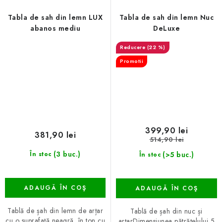
Tabla de sah din lemn LUX
Tabla de sah din lemn Nuc
abanos mediu
DeLuxe
(22 %)
Promotii
399,90 lei
381,90 lei
514,90 lei
(3 buc.)
(>5 buc.)
În stoc
În stoc
ADAUGĂ ÎN COŞ
ADAUGĂ ÎN COŞ
Tablă de șah din lemn de arțar
Tablă de șah din nuc și
cu o suprafață neagră, în ton cu
arțarDimensiunea pătrățelului 5