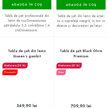
ADAUGĂ ÎN COŞ
ADAUGĂ ÎN COŞ
Tablă de șah profesională din
Tablă de șah din lemn de arțar,
lemn de nucDimensiunea
cu o suprafață neagră, în ton cu
pătrățelului 5,5 cmÎnălțime 1,4
abanos și decorațiuni pe laturi....
cmDimensiune...
Tabla de șah din lemn
Tablă de șah Black Olive
Queen´s gambit
Premium
(19 %)
(21 %)
Promotii
Nou
549,90 lei
709,90 lei