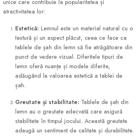
unice care contribuie la popularitatea și
t
atractivitatea lor:
r
o
Estetică:
Lemnul este un material natural cu o
l
u
textură și un aspect plăcut, ceea ce face ca
l
tablele de șah din lemn să fie atrăgătoare din
l
punct de vedere vizual. Diferitele tipuri de
i
lemn oferă nuanțe și modele diferite,
s
adăugând la valoarea estetică a tablei de
t
ă
șah.
r
i
Greutate și stabilitate:
Tablele de șah din
l
lemn au o greutate adecvată care asigură
o
stabilitate în timpul jocului. Această greutate
r
adaugă un sentiment de calitate și durabilitate.