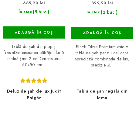
685,90 lei
899,90 lei
(5 buc.)
(2 buc.)
În stoc
În stoc
ADAUGĂ ÎN COŞ
ADAUGĂ ÎN COŞ
Tablă de șah din plop și
Black Olive Premium este o
frasinDimensiunea pătrățelului 5
tablă de șah pentru cei care
cmÎnălțime 2 cmDimensiune
apreciază combinația de lux,
50x50 cm...
precizie și...
Delux de șah de lux Judit
Tabla de șah regală din
Polgár
lemn