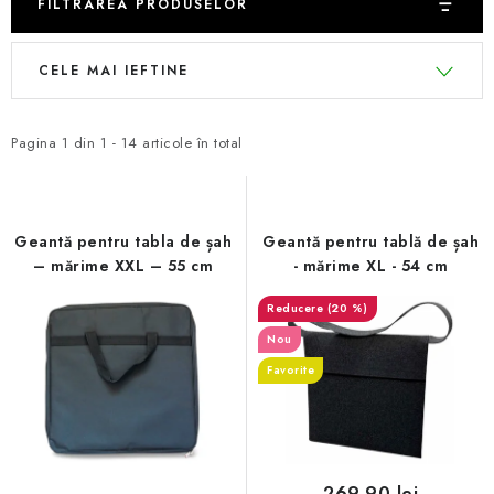
FILTRAREA PRODUSELOR
L
S
CELE MAI IEFTINE
i
e
s
l
t
e
Pagina
1
din
1
-
14
articole în total
ă
c
p
t
r
a
Geantă pentru tabla de șah
Geantă pentru tablă de șah
o
r
– mărime XXL – 55 cm
- mărime XL - 54 cm
d
e
(20 %)
u
a
Nou
s
p
Favorite
e
r
o
d
u
269,90 lei