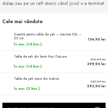
ȘAH ONLINE
dulap sau pe un raft atunci când jocul s-a terminat.
MERCH ȘAH
Cele mai vândute
CADOURI
Geantă pentru tabla de șah – mărime XXL –
55 cm
Blog
Contact
Despre noi
Condiţii generale de vânzare
134,90 lei
(>5 buc.)
În stoc
Tabla de sah din lemn Nuc DeLuxe
514,90 lei
399,90 lei
(>5 buc.)
În stoc
Tabla de șah mare din mahon
347,99 lei
293,90 lei
(2 buc.)
În stoc