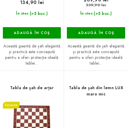
134,90 lei
s
339,90 lei
u
(>5 buc.)
(>5 buc.)
În stoc
În stoc
l
u
ADAUGĂ ÎN COŞ
ADAUGĂ ÎN COŞ
i
Această geantă de șah elegantă
Această geantă de șah elegantă
și practică este concepută
și practică este concepută
pentru a oferi protecție ideală
pentru a oferi protecție ideală
tablei...
tablei...
Tabla de șah de arțar
Tabla de șah din lemn LUX
maro mic
Favorite