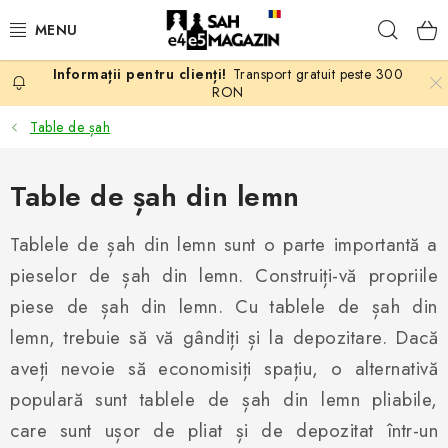
Treci
Căuta
la
conținut
Transport gratuit peste 300
PROMOTII
RON
Table de șah
ȘAH
Table de șah din lemn
PIESE DE ȘAH
Tablele de șah din lemn sunt o parte importantă a
TABLE DE ȘAH
pieselor de șah din lemn. Construiți-vă propriile
CEAS DE ȘAH
piese de șah din lemn. Cu tablele de șah din
lemn, trebuie să vă gândiți și la depozitare. Dacă
CĂRȚI DE ȘAH
aveți nevoie să economisiți spațiu, o alternativă
populară sunt tablele de șah din lemn pliabile,
ANTICARIAT
care sunt ușor de pliat și de depozitat într-un