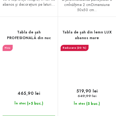
abanos și decorațiuni pe laturi....
cmÎnălțime 2 cmDimensiune
50x50 cm...
Tabla de șah
Tabla de șah din lemn LUX
PROFESIONALĂ din nuc
abanos mare
Nou
(20 %)
519,90 lei
465,90 lei
649,99 lei
(>5 buc.)
(5 buc.)
În stoc
În stoc