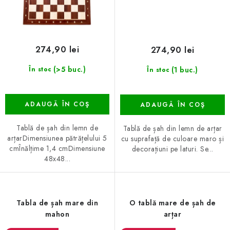
274,90 lei
274,90 lei
(>5 buc.)
(1 buc.)
În stoc
În stoc
ADAUGĂ ÎN COŞ
ADAUGĂ ÎN COŞ
Tablă de șah din lemn de
Tablă de șah din lemn de arțar
arțarDimensiunea pătrățelului 5
cu suprafață de culoare maro și
cmÎnălțime 1,4 cmDimensiune
decorațiuni pe laturi. Se...
48x48...
Tabla de șah mare din
O tablă mare de șah de
mahon
arțar