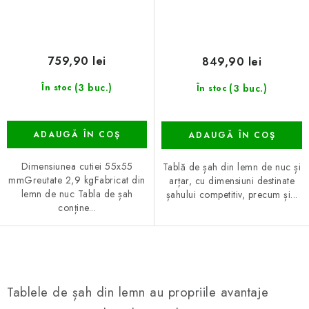
759,90 lei
849,90 lei
(3 buc.)
(3 buc.)
În stoc
În stoc
ADAUGĂ ÎN COŞ
ADAUGĂ ÎN COŞ
Dimensiunea cutiei 55x55
Tablă de șah din lemn de nuc și
mmGreutate 2,9 kgFabricat din
arțar, cu dimensiuni destinate
lemn de nuc Tabla de șah
șahului competitiv, precum și...
conține...
C
o
Tablele de șah din lemn au propriile avantaje
n