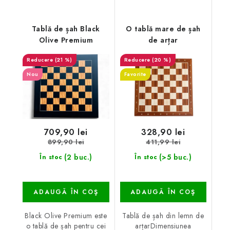
Tablă de șah Black
O tablă mare de șah
Olive Premium
de arțar
(21 %)
(20 %)
Nou
Favorite
709,90 lei
328,90 lei
899,90 lei
411,99 lei
(2 buc.)
(>5 buc.)
În stoc
În stoc
ADAUGĂ ÎN COŞ
ADAUGĂ ÎN COŞ
Black Olive Premium este
Tablă de șah din lemn de
o tablă de șah pentru cei
arțarDimensiunea