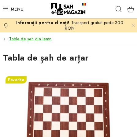
Treci
Căuta
la
conținut
Transport gratuit peste 300
PROMOTII
RON
Table de șah din lemn
ȘAH
Tabla de șah de arțar
PIESE DE ȘAH
TABLE DE ȘAH
Favorite
CEAS DE ȘAH
CĂRȚI DE ȘAH
ANTICARIAT