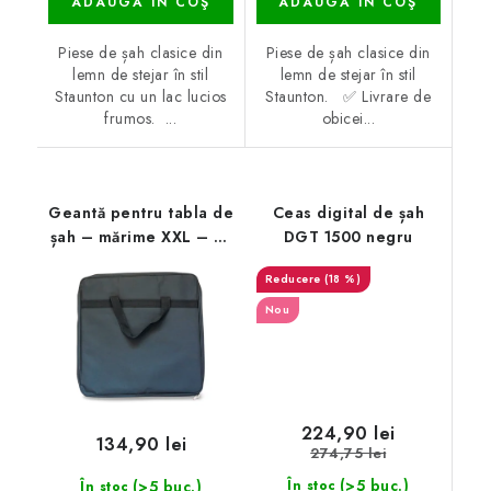
ADAUGĂ ÎN COŞ
ADAUGĂ ÎN COŞ
Piese de șah clasice din
Piese de șah clasice din
lemn de stejar în stil
lemn de stejar în stil
Staunton cu un lac lucios
Staunton. ✅ Livrare de
frumos. ...
obicei...
Geantă pentru tabla de
Ceas digital de șah
șah – mărime XXL – 55
DGT 1500 negru
cm
(18 %)
Nou
224,90 lei
134,90 lei
274,75 lei
(>5 buc.)
(>5 buc.)
În stoc
În stoc