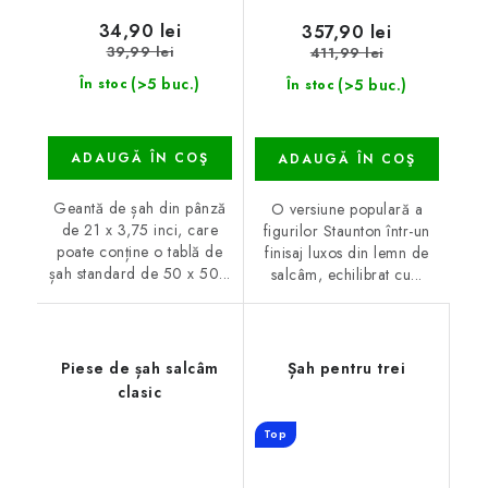
34,90 lei
357,90 lei
39,99 lei
411,99 lei
(>5 buc.)
(>5 buc.)
În stoc
În stoc
ADAUGĂ ÎN COŞ
ADAUGĂ ÎN COŞ
Geantă de șah din pânză
O versiune populară a
de 21 x 3,75 inci, care
figurilor Staunton într-un
poate conține o tablă de
finisaj luxos din lemn de
șah standard de 50 x 50...
salcâm, echilibrat cu...
Piese de șah salcâm
Șah pentru trei
clasic
Top