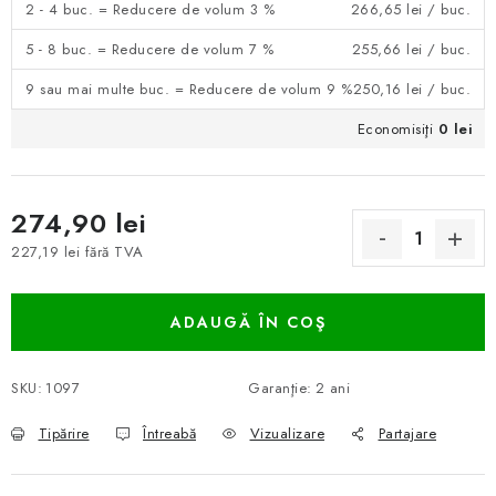
2 - 4 buc. = Reducere de volum 3 %
266,65 lei
/ buc.
5 - 8 buc. = Reducere de volum 7 %
255,66 lei
/ buc.
9 sau mai multe buc. = Reducere de volum 9 %
250,16 lei
/ buc.
Economisiţi
0 lei
274,90 lei
227,19 lei fără TVA
Evaluare preţ:
ADAUGĂ ÎN COŞ
SKU:
1097
Garanţie
:
2 ani
Tipărire
Întreabă
Vizualizare
Partajare