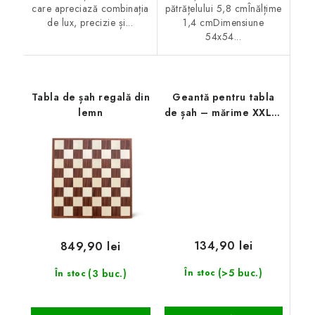
care apreciază combinația
pătrățelului 5,8 cmÎnălțime
de lux, precizie și...
1,4 cmDimensiune
54x54...
Tabla de șah regală din
Geantă pentru tabla
lemn
de șah – mărime XXL –
55 cm
134,90 lei
849,90 lei
(>5 buc.)
(3 buc.)
În stoc
În stoc