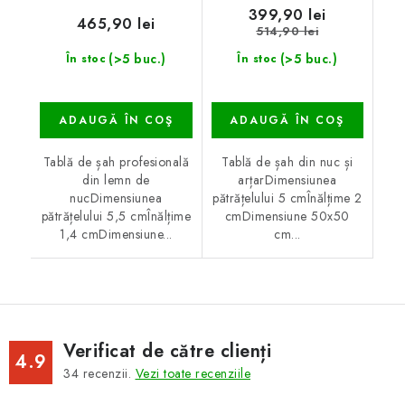
399,90 lei
465,90 lei
514,90 lei
(>5 buc.)
(>5 buc.)
În stoc
În stoc
ADAUGĂ ÎN COŞ
ADAUGĂ ÎN COŞ
Tablă de șah profesională
Tablă de șah din nuc și
din lemn de
arțarDimensiunea
nucDimensiunea
pătrățelului 5 cmÎnălțime 2
pătrățelului 5,5 cmÎnălțime
cmDimensiune 50x50
1,4 cmDimensiune...
cm...
Verificat de către clienți
4.9
34
recenzii.
Vezi toate recenziile