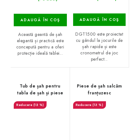
ADAUGĂ ÎN COŞ
ADAUGĂ ÎN COŞ
DGT1500 este proiectat
Această geantă de șah
cu gândul la jocurile de
elegantă și practică este
șah rapide și este
concepută pentru a oferi
cronometrul de joc
protecție ideală tablei...
perfect...
Tub de șah pentru
Piese de șah salcâm
tabla de șah și piese
franțuzesc
(12 %)
(13 %)