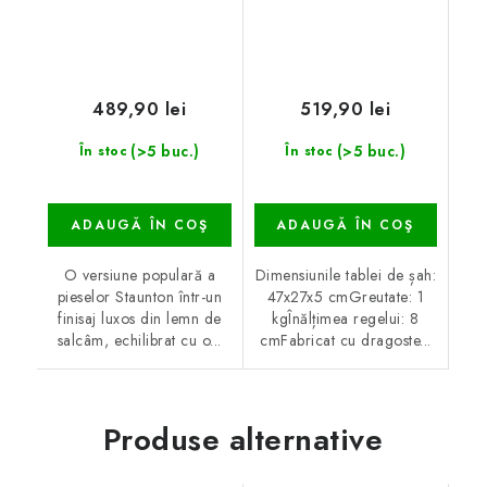
489,90 lei
519,90 lei
(>5 buc.)
(>5 buc.)
În stoc
În stoc
ADAUGĂ ÎN COŞ
ADAUGĂ ÎN COŞ
O versiune populară a
Dimensiunile tablei de șah:
pieselor Staunton într-un
47x27x5 cmGreutate: 1
finisaj luxos din lemn de
kgÎnălțimea regelui: 8
salcâm, echilibrat cu o...
cmFabricat cu dragoste...
Produse alternative