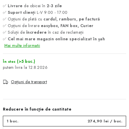
✅
Livrare
de obicei în
2-3 zile
✅
Suport clienți
L-V 9:00 - 17:00
✅ Opțiuni de plată cu
cardul, ramburs, pe factură
✅ Opțiuni de livrare
easybox, FAN box, Curier
✅ Soluții de
încredere
în caz de reclamații
✅
Cel mai mare magazin online specializat în șah
Mai multe informatii
(>5 buc.)
În stoc
12.8.2026
Opțiuni de transport
Reducere în funcţie de cantitate
1 buc.
274,90 lei
/ buc.