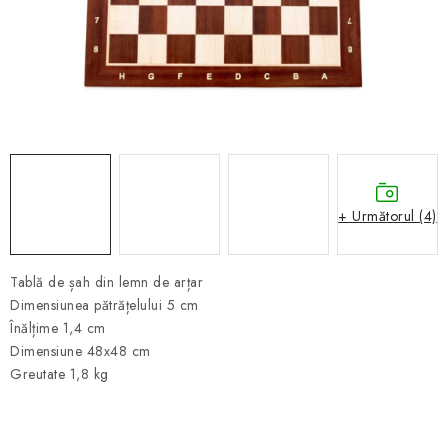
ȘAH ONLINE
MERCH ȘAH
CADOURI
Blog
Contact
Despre noi
Condiţii generale de vânzare
+ Următorul (4)
Tablă de șah din lemn de arțar
Dimensiunea pătrățelului 5 cm
Înălțime 1,4 cm
Dimensiune 48x48 cm
Greutate 1,8 kg