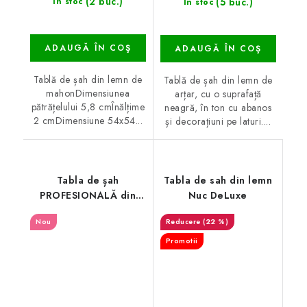
(2 buc.)
(5 buc.)
În stoc
În stoc
ADAUGĂ ÎN COŞ
ADAUGĂ ÎN COŞ
Tablă de șah din lemn de
Tablă de șah din lemn de
mahonDimensiunea
arțar, cu o suprafață
pătrățelului 5,8 cmÎnălțime
neagră, în ton cu abanos
2 cmDimensiune 54x54...
și decorațiuni pe laturi....
Tabla de șah
Tabla de sah din lemn
PROFESIONALĂ din
Nuc DeLuxe
nuc
Nou
(22 %)
Promotii