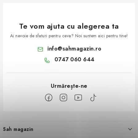
Te vom ajuta cu alegerea ta
Ai nevoie de sfaturi pentru ceva? Noi suntem aici pentru tine!
info
@
sahmagazin.ro
0747 060 644
S
u
Sah magazin
b