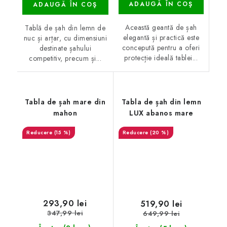
ADAUGĂ ÎN COŞ
ADAUGĂ ÎN COŞ
Această geantă de șah
Tablă de șah din lemn de
elegantă și practică este
nuc și arțar, cu dimensiuni
concepută pentru a oferi
destinate șahului
protecție ideală tablei...
competitiv, precum și...
Tabla de șah mare din
Tabla de șah din lemn
mahon
LUX abanos mare
(15 %)
(20 %)
293,90 lei
519,90 lei
347,99 lei
649,99 lei