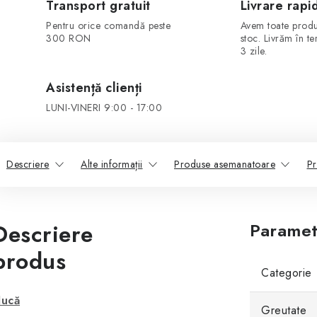
Transport gratuit
Livrare rapi
Pentru orice comandă peste
Avem toate produ
300 RON
stoc. Livrăm în t
3 zile.
Asistență clienți
LUNI-VINERI 9:00 - 17:00
Descriere
Alte informații
Produse asemanatoare
Pr
Descriere
Paramet
produs
Categorie
ucă
Greutate