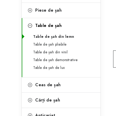
e
ă
g
Piese de șah
l
o
a
r
Table de șah
t
i
Table de șah din lemn
i
e
Table de șah pliabile
r
Table de șah din vinil
Table de șah demonstrative
a
Table de șah de lux
l
ă
Ceas de șah
Cărți de șah
Anticariat