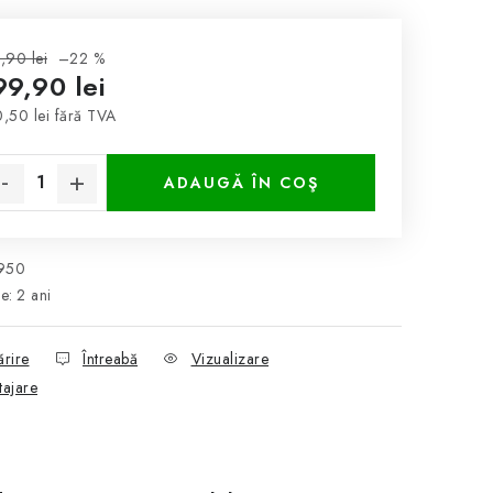
,90 lei
–22 %
99,90 lei
,50 lei fără TVA
luare preţ:
ADAUGĂ ÎN COŞ
950
ie
:
2 ani
ărire
Întreabă
Vizualizare
tajare