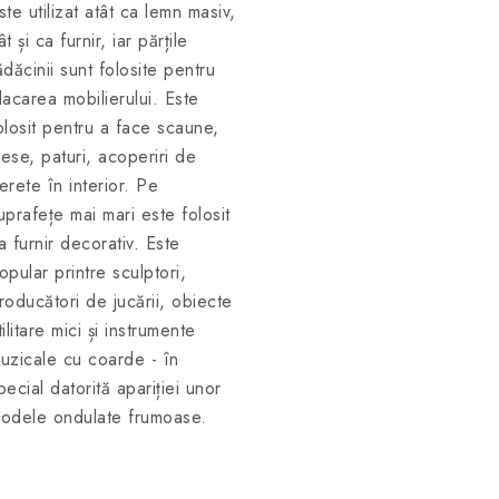
ste utilizat atât ca lemn masiv,
ât și ca furnir, iar părțile
ădăcinii sunt folosite pentru
lacarea mobilierului. Este
olosit pentru a face scaune,
ese, paturi, acoperiri de
erete în interior. Pe
uprafețe mai mari este folosit
a furnir decorativ. Este
opular printre sculptori,
roducători de jucării, obiecte
tilitare mici și instrumente
uzicale cu coarde - în
pecial datorită apariției unor
odele ondulate frumoase.