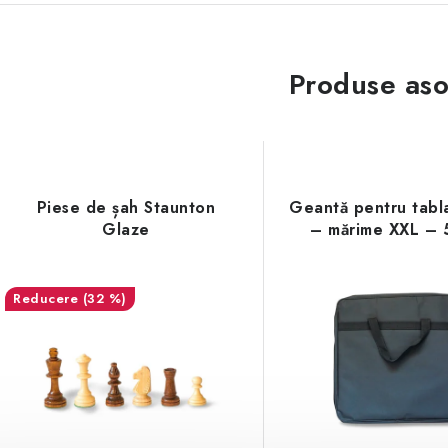
Produse aso
Piese de șah Staunton
Geantă pentru tabl
Glaze
– mărime XXL – 
(32 %)