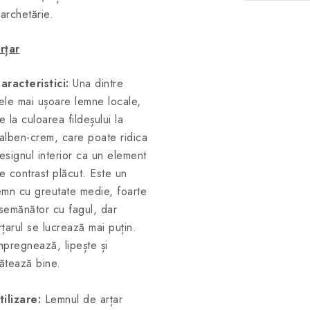
archetărie.
rțar
aracteristici:
Una dintre
ele mai ușoare lemne locale,
e la culoarea fildeșului la
alben-crem, care poate ridica
esignul interior ca un element
e contrast plăcut. Este un
emn cu greutate medie, foarte
semănător cu fagul, dar
rțarul se lucrează mai puțin.
mpregnează, lipește și
ătează bine.
tilizare:
Lemnul de arțar