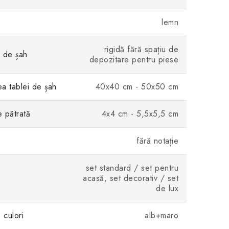
lemn
rigidă fără spațiu de
i de șah
depozitare pentru piese
a tablei de șah
40x40 cm - 50x50 cm
 pătrată
4x4 cm - 5,5x5,5 cm
fără notație
set standard / set pentru
acasă, set decorativ / set
de lux
culori
alb+maro