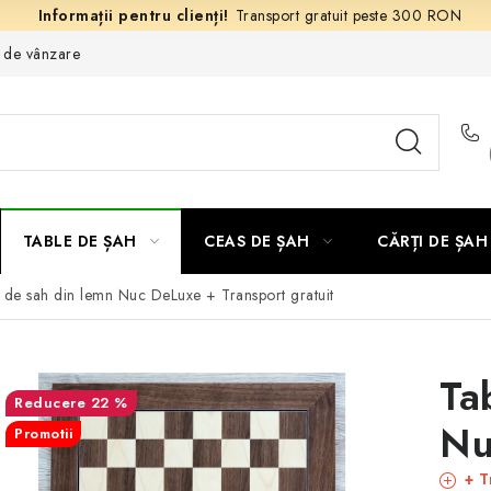
Transport gratuit peste 300 RON
e de vânzare
TABLE DE ȘAH
CEAS DE ȘAH
CĂRȚI DE ȘAH
a de sah din lemn Nuc DeLuxe
+ Transport gratuit
Ta
22 %
Nu
Promotii
+ T