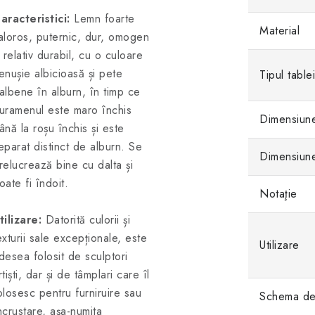
aracteristici:
Lemn foarte
Material
aloros, puternic, dur, omogen
i relativ durabil, cu o culoare
enușie albicioasă și pete
Tipul table
albene în alburn, în timp ce
uramenul este maro închis
Dimensiune
ână la roșu închis și este
eparat distinct de alburn. Se
Dimensiune
relucrează bine cu dalta și
oate fi îndoit.
Notaţie
tilizare:
Datorită culorii și
exturii sale excepționale, este
Utilizare
desea folosit de sculptori
rtiști, dar și de tâmplari care îl
olosesc pentru furniruire sau
Schema de 
ncrustare, așa-numita