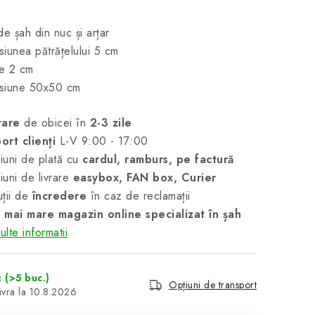
de șah din nuc și arțar
iunea pătrățelului 5 cm
me 2 cm
siune 50x50 cm
rare
de obicei în
2-3 zile
ort clienți
L-V 9:00 - 17:00
uni de plată cu
cardul, ramburs, pe factură
uni de livrare
easybox, FAN box, Curier
ții de
încredere
în caz de reclamații
 mai mare magazin online specializat în șah
lte informatii
c
(>5 buc.)
Opțiuni de transport
10.8.2026