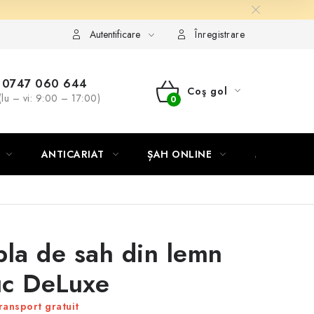
Autentificare
Înregistrare
0747 060 644
Coş gol
(lu – vi: 9:00 – 17:00)
COŞ
DE
ANTICARIAT
ȘAH ONLINE
MERCH ȘA
CUMPĂRĂTURI
bla de sah din lemn
c DeLuxe
ransport gratuit