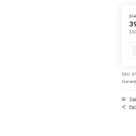
514
3
330
Eva
SKU:
6
Garanţ
Tip
Par