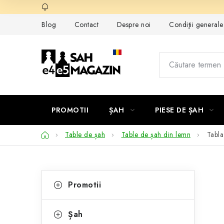
Treci
la
Blog
Contact
Despre noi
Condiţii general
conținut
PROMOTII
ȘAH
PIESE DE ȘAH
Acasă
Table de șah
Table de șah din lemn
Tabl
B
C
Sari
Promotii
peste
a
a
categorii
t
r
Șah