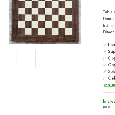
Tablă 
Dimens
Înălți
Dimen
✅
Liv
✅
Sup
✅ Opți
✅ Opți
✅ Solu
✅
Cel
Mai mu
În sto