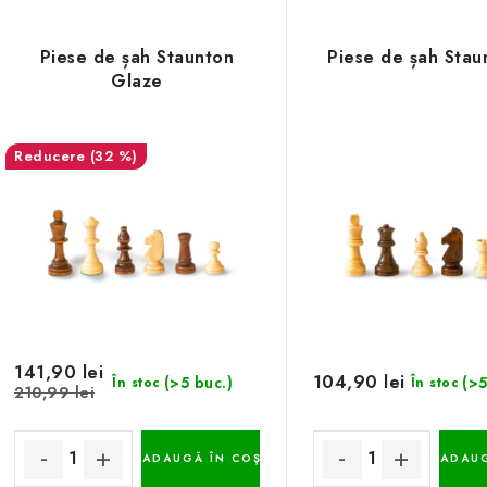
Piese de șah Staunton
Piese de șah Stau
Glaze
(32 %)
141,90 lei
104,90 lei
(>5 buc.)
(>5
În stoc
În stoc
210,99 lei
ADAUGĂ ÎN COŞ
ADAUG