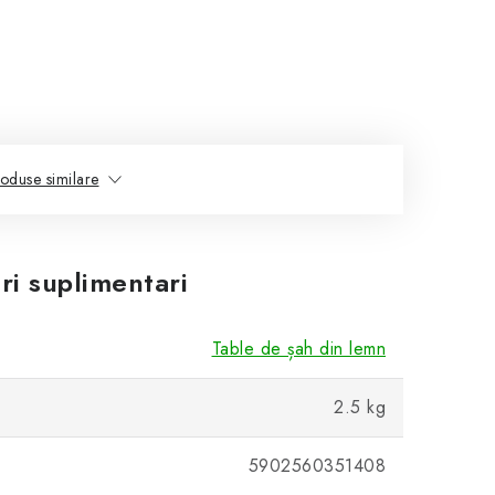
oduse similare
ri suplimentari
Table de șah din lemn
2.5 kg
5902560351408