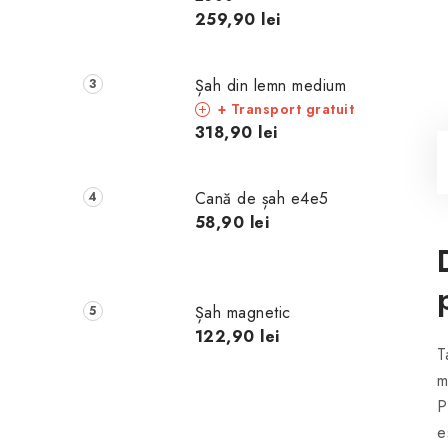
259,90 lei
Șah din lemn medium
+ Transport gratuit
318,90 lei
Cană de șah e4e5
58,90 lei
Șah magnetic
122,90 lei
T
m
P
e