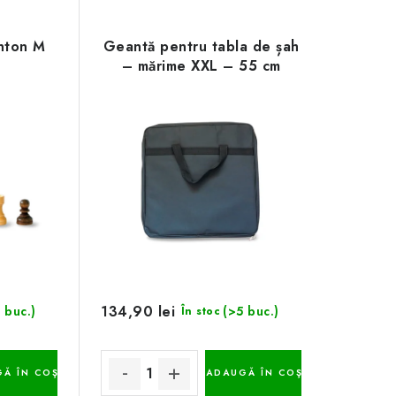
nton M
Geantă pentru tabla de șah
– mărime XXL – 55 cm
134,90 lei
 buc.)
(>5 buc.)
În stoc
Ă ÎN COŞ
ADAUGĂ ÎN COŞ