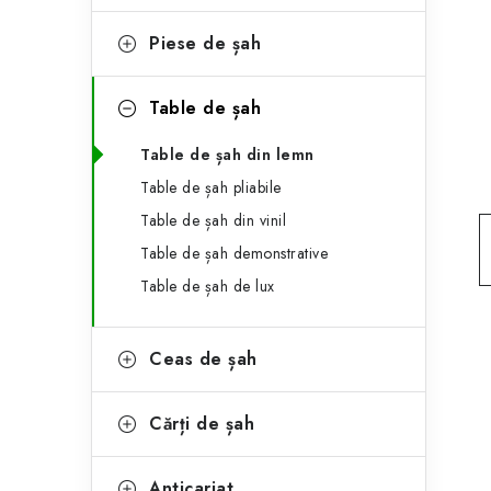
e
ă
g
Piese de șah
l
o
a
r
Table de șah
t
i
Table de șah din lemn
i
e
Table de șah pliabile
r
Table de șah din vinil
Table de șah demonstrative
a
Table de șah de lux
l
ă
Ceas de șah
Cărți de șah
Anticariat