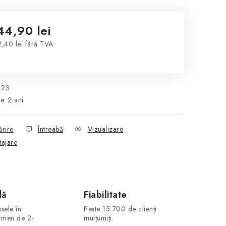
44,90 lei
,40 lei fără TVA
luare preţ:
123
ie
:
2 ani
ărire
Întreabă
Vizualizare
tajare
dă
Fiabilitate
sele în
Peste 15 700 de clienți
ermen de 2-
mulțumiți.