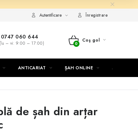
Autentificare
Înregistrare
0747 060 644
Coş gol
(lu – vi: 9:00 – 17:00)
COŞ
DE
ANTICARIAT
ȘAH ONLINE
MERCH ȘA
CUMPĂRĂTURI
blă de șah din arțar
c