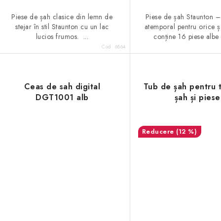
Piese de șah clasice din lemn de
Piese de șah Staunton –
stejar în stil Staunton cu un lac
atemporal pentru orice șa
lucios frumos. ...
conține 16 piese albe ș
Cod:
6864
Ceas de sah digital
Tub de șah pentru 
DGT1001 alb
șah și piese
(12 %)