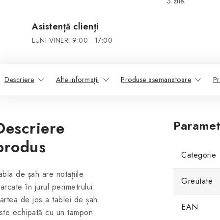
3 zile.
Asistență clienți
LUNI-VINERI 9:00 - 17:00
Descriere
Alte informații
Produse asemanatoare
Pr
Descriere
Paramet
produs
Categorie
abla de șah are notațiile
Greutate
arcate în jurul perimetrului.
artea de jos a tablei de șah
EAN
ste echipată cu un tampon