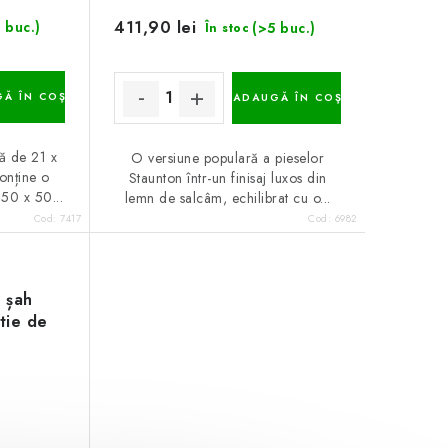
411,90 lei
 buc.)
(>5 buc.)
În stoc
Ă ÎN COŞ
ADAUGĂ ÎN COŞ
ă de 21 x
O versiune populară a pieselor
onține o
Staunton într-un finisaj luxos din
50 x 50...
lemn de salcâm, echilibrat cu o...
Cod:
7417
Cod:
6982
e șah
utie de