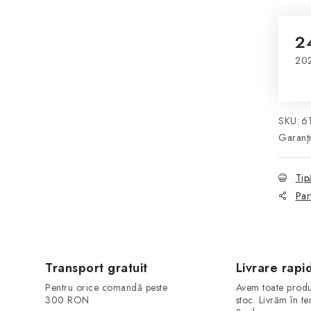
2
202
Eva
SKU:
6
Garanţ
Tip
Par
Transport gratuit
Livrare rapi
Pentru orice comandă peste
Avem toate produ
300 RON
stoc. Livrăm în t