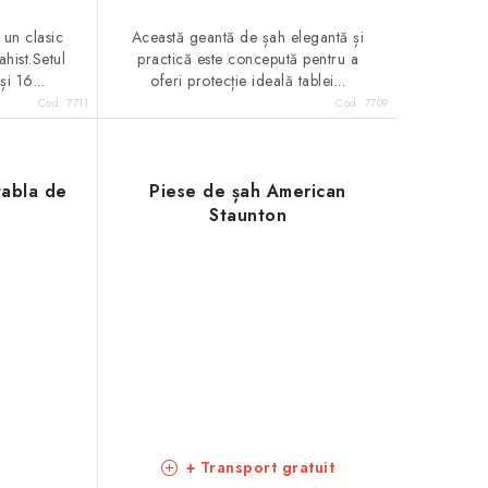
 un clasic
Această geantă de șah elegantă și
hist.Setul
practică este concepută pentru a
i 16...
oferi protecție ideală tablei...
Cod:
7711
Cod:
7709
tabla de
Piese de șah American
Staunton
+ Transport gratuit