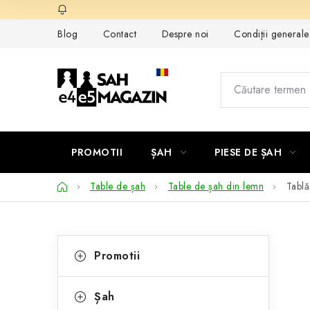
Treci
la
Blog
Contact
Despre noi
Condiţii general
conținut
PROMOTII
ȘAH
PIESE DE ȘAH
Acasă
Table de șah
Table de șah din lemn
Tablă
B
C
Sari
Promotii
peste
a
a
categorii
t
r
Șah