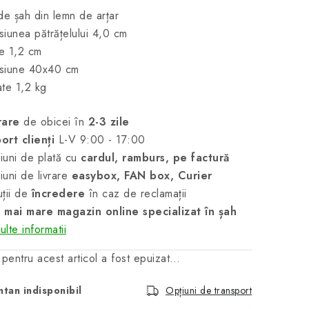
de șah din lemn de arțar
iunea pătrățelului 4,0 cm
me 1,2 cm
siune 40x40 cm
te 1,2 kg
rare
de obicei în
2-3 zile
ort clienți
L-V 9:00 - 17:00
uni de plată cu
cardul, ramburs, pe factură
uni de livrare
easybox, FAN box, Curier
ții de
încredere
în caz de reclamații
 mai mare magazin online specializat în șah
lte informatii
 pentru acest articol a fost epuizat…
tan indisponibil
Opțiuni de transport