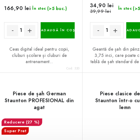
34,90 lei
166,90 lei
(>5 buc.)
(>5
În stoc
În stoc
39,99 lei
ADAUGĂ ÎN COŞ
ADAUG
Ceas digital ideal pentru copii,
Geantă de șah din pânz
cluburi școlare și cluburi de
3,75 inci, care poate c
antrenament...
tablă de șah standard de 
Cod:
320
Piese de șah German
Piese clasice d
Staunton PROFESIONAL din
Staunton într-o c
agat
lemn
(27 %)
Super Pret