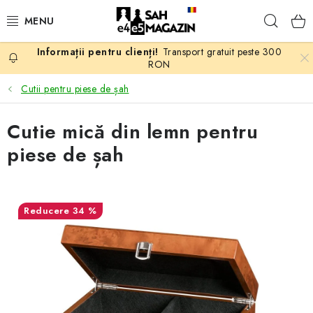
Treci
Căuta
la
conținut
Transport gratuit peste 300
PROMOTII
RON
Cutii pentru piese de șah
ȘAH
Cutie mică din lemn pentru
PIESE DE ȘAH
piese de șah
TABLE DE ȘAH
CEAS DE ȘAH
34 %
CĂRȚI DE ȘAH
ANTICARIAT