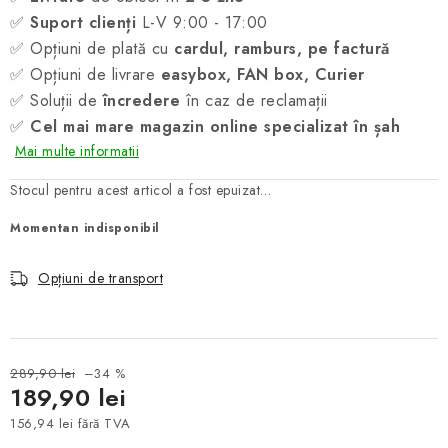
✅
Suport clienți
L-V 9:00 - 17:00
✅ Opțiuni de plată cu
cardul, ramburs, pe factură
✅ Opțiuni de livrare
easybox, FAN box, Curier
✅ Soluții de
încredere
în caz de reclamații
✅
Cel mai mare magazin online specializat în șah
Mai multe informatii
Stocul pentru acest articol a fost epuizat…
Momentan indisponibil
Opțiuni de transport
289,90 lei
–34 %
189,90 lei
156,94 lei fără TVA
Evaluare preţ: