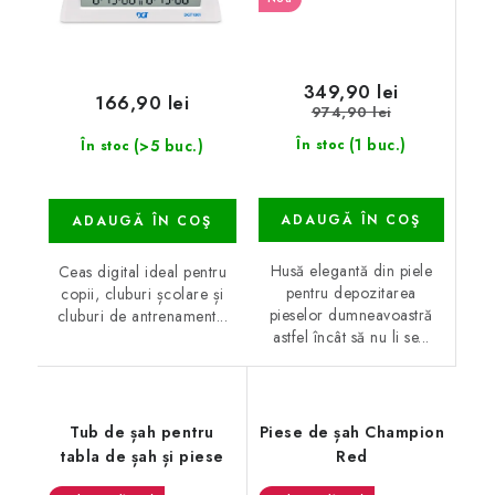
349,90 lei
166,90 lei
974,90 lei
(1 buc.)
(>5 buc.)
În stoc
În stoc
ADAUGĂ ÎN COŞ
ADAUGĂ ÎN COŞ
Husă elegantă din piele
Ceas digital ideal pentru
pentru depozitarea
copii, cluburi școlare și
pieselor dumneavoastră
cluburi de antrenament...
astfel încât să nu li se...
Tub de șah pentru
Piese de șah Champion
tabla de șah și piese
Red