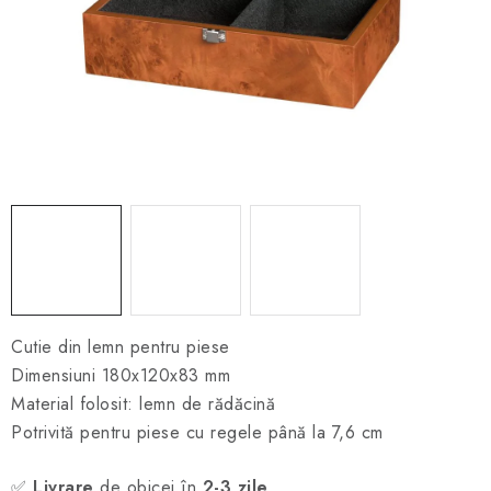
ȘAH ONLINE
MERCH ȘAH
CADOURI
Blog
Contact
Despre noi
Condiţii generale de vânzare
Cutie din lemn pentru piese
Dimensiuni 180x120x83 mm
Material folosit: lemn de rădăcină
Potrivită pentru piese cu regele până la 7,6 cm
✅
Livrare
de obicei în
2-3 zile