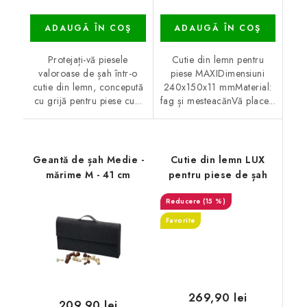
ADAUGĂ ÎN COŞ
ADAUGĂ ÎN COŞ
Protejați-vă piesele
Cutie din lemn pentru
valoroase de șah într-o
piese MAXIDimensiuni
cutie din lemn, concepută
240x150x11 mmMaterial:
cu grijă pentru piese cu...
fag și mesteacănVă place...
Geantă de șah Medie -
Cutie din lemn LUX
mărime M - 41 cm
pentru piese de șah
(15 %)
Favorite
269,90 lei
209,90 lei