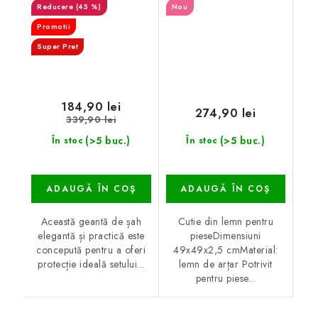
(45 %)
Nou
Promotii
Super Pret
184,90 lei
274,90 lei
339,90 lei
(>5 buc.)
(>5 buc.)
În stoc
În stoc
ADAUGĂ ÎN COŞ
ADAUGĂ ÎN COŞ
Această geantă de șah
Cutie din lemn pentru
elegantă și practică este
pieseDimensiuni
concepută pentru a oferi
49x49x2,5 cmMaterial:
protecție ideală setului...
lemn de arțar Potrivit
pentru piese...