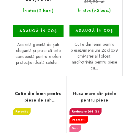
319,90 lei
(>5 buc.)
(2 buc.)
În stoc
În stoc
ADAUGĂ ÎN COŞ
ADAUGĂ ÎN COŞ
Cutie din lemn pentru
Această geantă de șah
pieseDimensiuni 26x16x9
elegantă și practică este
cmMaterial folosit:
concepută pentru a oferi
nucPotrivită pentru piese
protecție ideală setului...
cu...
Cutie din lemn pentru
Husa mare din piele
piese de sah
pentru piese
reprezentant
Favorite
(64 %)
Promotii
Nou