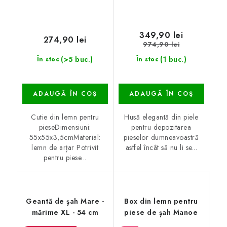
349,90 lei
274,90 lei
974,90 lei
(>5 buc.)
(1 buc.)
În stoc
În stoc
ADAUGĂ ÎN COŞ
ADAUGĂ ÎN COŞ
Cutie din lemn pentru
Husă elegantă din piele
pieseDimensiuni:
pentru depozitarea
55x55x3,5cmMaterial:
pieselor dumneavoastră
lemn de arțar Potrivit
astfel încât să nu li se...
pentru piese...
Geantă de șah Mare -
Box din lemn pentru
mărime XL - 54 cm
piese de șah Manoe