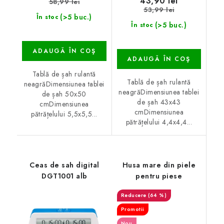
43,90 lei
58,99 lei
53,99 lei
(>5 buc.)
În stoc
(>5 buc.)
În stoc
ADAUGĂ ÎN COŞ
ADAUGĂ ÎN COŞ
Tablă de șah rulantă
Tablă de șah rulantă
neagrăDimensiunea tablei
neagrăDimensiunea tablei
de șah 50x50
de șah 43x43
cmDimensiunea
cmDimensiunea
pătrățelului 5,5x5,5...
pătrățelului 4,4x4,4...
Ceas de sah digital
Husa mare din piele
DGT1001 alb
pentru piese
(64 %)
Promotii
Nou