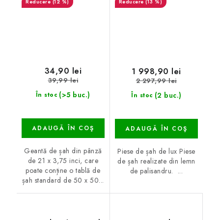
(12 %)
(13 %)
34,90 lei
1 998,90 lei
39,99 lei
2 297,99 lei
(>5 buc.)
(2 buc.)
În stoc
În stoc
ADAUGĂ ÎN COŞ
ADAUGĂ ÎN COŞ
Geantă de șah din pânză
Piese de șah de lux Piese
de 21 x 3,75 inci, care
de șah realizate din lemn
poate conține o tablă de
de palisandru. ...
șah standard de 50 x 50...