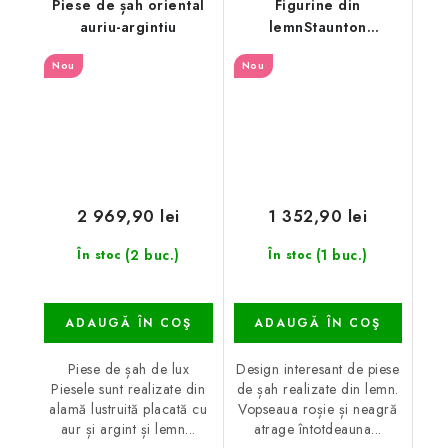
Piese de șah oriental
Figurine din
auriu-argintiu
lemnStaunton
Black&Red
Nou
Nou
2 969,90 lei
1 352,90 lei
(2 buc.)
(1 buc.)
În stoc
În stoc
ADAUGĂ ÎN COŞ
ADAUGĂ ÎN COŞ
Piese de șah de lux
Design interesant de piese
Piesele sunt realizate din
de șah realizate din lemn.
alamă lustruită placată cu
Vopseaua roșie și neagră
aur și argint și lemn...
atrage întotdeauna...