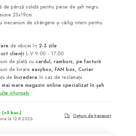
 de pânză solidă pentru piese de șah negru
siune 23x19cm
u mecanism de strângere și cârlig intern pentru
rare
de obicei în
2-3 zile
ort clienți
L-V 9:00 - 17:00
uni de plată cu
cardul, ramburs, pe factură
uni de livrare
easybox, FAN box, Curier
ții de
încredere
în caz de reclamații
 mai mare magazin online specializat în șah
lte informatii
c
(>5 buc.)
Opțiuni de transport
12.8.2026