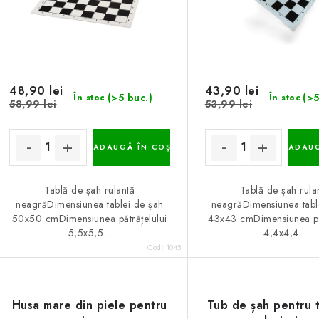
48,90 lei
43,90 lei
(>5 buc.)
(>5
În stoc
În stoc
58,99 lei
53,99 lei
ADAUGĂ ÎN COŞ
ADAUG
Tablă de șah rulantă
Tablă de șah rula
neagrăDimensiunea tablei de șah
neagrăDimensiunea tabl
50x50 cmDimensiunea pătrățelului
43x43 cmDimensiunea păt
5,5x5,5...
4,4x4,4...
Cod:
1045
Husa mare din piele pentru
Tub de șah pentru 