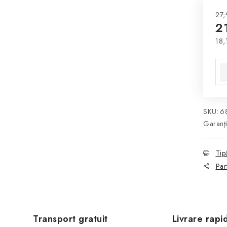
27,
21
18,
Eva
SKU:
6
Garanţ
Tip
Par
Transport gratuit
Livrare rapi