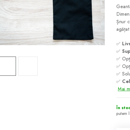
Geantă
Dimen
Șnur c
agățat
✅
Liv
✅
Sup
✅ Opți
✅ Opți
✅ Solu
✅
Cel
Mai mu
În sto