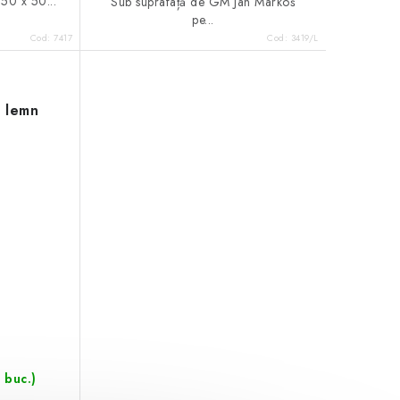
50 x 50...
Sub suprafață de GM Ján Markoš
pe...
Cod:
7417
Cod:
3419/L
n lemn
 buc.)