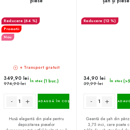
piese
șah și piese
(64 %)
(12 %)
Promotii
Nou
+ Transport gratuit
349,90 lei
34,90 lei
(1 buc.)
(>5
În stoc
În stoc
974,90 lei
39,99 lei
ADAUGĂ ÎN COŞ
ADAUG
Husă elegantă din piele pentru
Geantă de șah din pânz
depozitarea pieselor
3,75 inci, care poate c