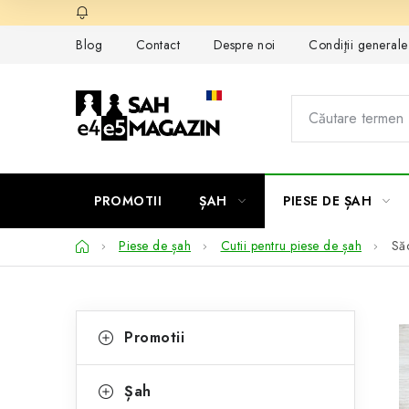
Treci
la
Blog
Contact
Despre noi
Condiţii general
conținut
PROMOTII
ȘAH
PIESE DE ȘAH
Acasă
Piese de șah
Cutii pentru piese de șah
Săc
B
C
Sari
Promotii
peste
a
a
categorii
t
r
Șah