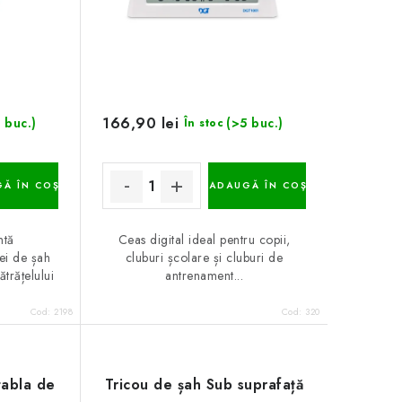
166,90 lei
 buc.)
(>5 buc.)
În stoc
Ă ÎN COŞ
ADAUGĂ ÎN COŞ
ntă
Ceas digital ideal pentru copii,
ei de șah
cluburi școlare și cluburi de
rățelului
antrenament...
Cod:
2198
Cod:
320
tabla de
Tricou de șah Sub suprafață