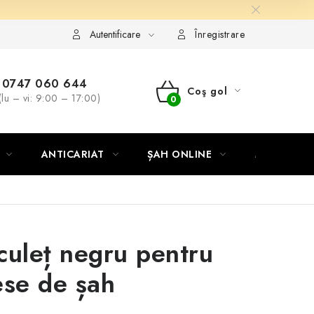
Autentificare
Înregistrare
0747 060 644
Coş gol
(lu – vi: 9:00 – 17:00)
COŞ
DE
ANTICARIAT
ȘAH ONLINE
MERCH ȘA
CUMPĂRĂTURI
culeț negru pentru
ese de șah