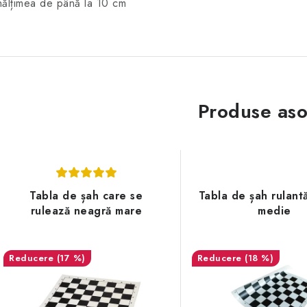
nălțimea de până la 10 cm
Produse aso
Tabla de șah care se
Tabla de șah rulant
rulează neagră mare
medie
(17 %)
(18 %)