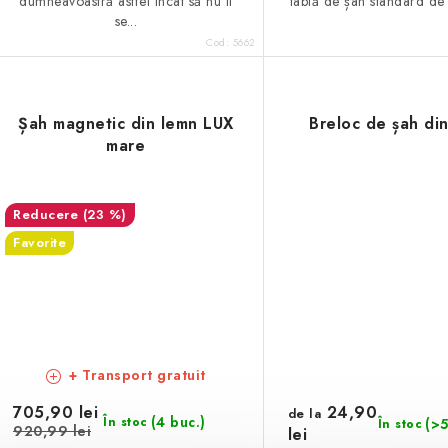
dumneavoastră astfel încât să nu li
tablă de șah standard de 
se...
Cod:
5662
Șah magnetic din lemn LUX
Breloc de șah di
mare
(23 %)
Favorite
+ Transport gratuit
705,90 lei
24,90
de la
(4 buc.)
În stoc
(>5
În stoc
920,99 lei
lei