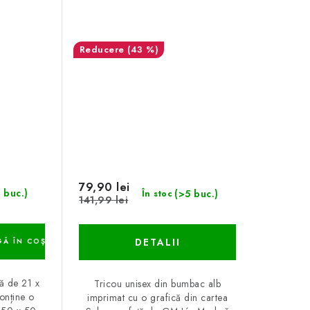
(43 %)
79,90 lei
 buc.)
(>5 buc.)
În stoc
141,99 lei
DETALII
Ă ÎN COŞ
ă de 21 x
Tricou unisex din bumbac alb
onține o
imprimat cu o grafică din cartea