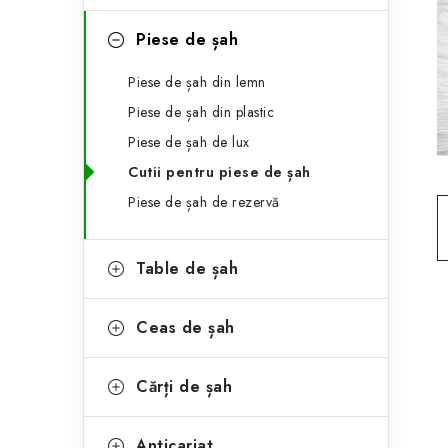
e
ă
g
Piese de șah
l
o
Piese de șah din lemn
a
r
Piese de șah din plastic
t
i
Piese de șah de lux
i
e
Cutii pentru piese de șah
r
Piese de șah de rezervă
a
Table de șah
l
ă
Ceas de șah
Cărți de șah
Anticariat