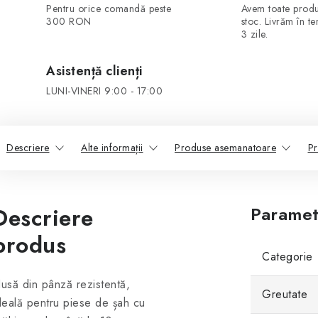
Pentru orice comandă peste
Avem toate produ
300 RON
stoc. Livrăm în t
3 zile.
Asistență clienți
LUNI-VINERI 9:00 - 17:00
Descriere
Alte informații
Produse asemanatoare
Pr
Descriere
Paramet
produs
Categorie
usă din pânză rezistentă,
Greutate
deală pentru piese de șah cu