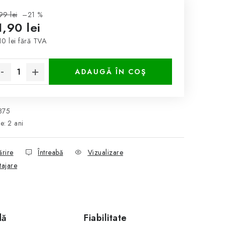
99 lei
–21 %
,90 lei
10 lei fără TVA
luare preţ:
ADAUGĂ ÎN COŞ
875
ie
:
2 ani
ărire
Întreabă
Vizualizare
tajare
dă
Fiabilitate