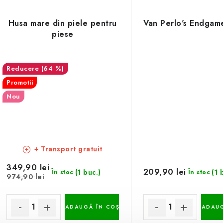
Husa mare din piele pentru
Van Perlo's Endgame
piese
(64 %)
Promotii
Nou
+ Transport gratuit
349,90 lei
209,90 lei
(1 buc.)
(1 
În stoc
În stoc
974,90 lei
ADAUGĂ ÎN COŞ
ADAUG