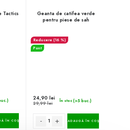
 Tactics
Geanta de catifea verde
pentru piese de sah
(16 %)
Pont
24,90 lei
buc.)
(>5 buc.)
În stoc
29,99 lei
Ă ÎN COŞ
ADAUGĂ ÎN COŞ