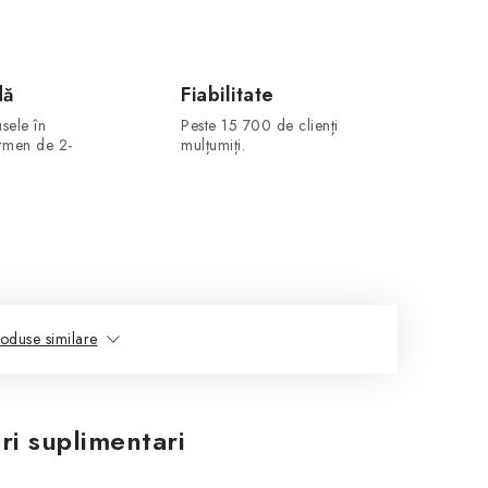
dă
Fiabilitate
sele în
Peste 15 700 de clienți
ermen de 2-
mulțumiți.
oduse similare
ri suplimentari