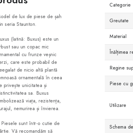
Categorie
odel de lux de piese de șah
Greutate
in seria Staunton.
Material
uxus (latină: Buxus) este un
rbust sau un copac mic
Înălțimea r
rnamental cu frunze veșnic
erzi, care este probabil de
Regine sup
eegalat de nicio altă plantă
emnoasă ornamentală în ceea
Piese cu g
e privește unicitatea și
istinctivitatea sa. Buxus
imbolizează viața, rezistența,
Utilizare
urajul, nemurirea și învierea.
 Piesele sunt într-o cutie de
Schema de 
ârtie. Vă recomandăm să