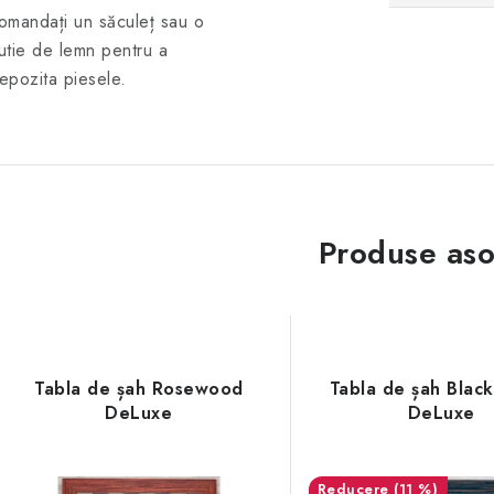
omandați un săculeț sau o
utie de lemn pentru a
epozita piesele.
Produse aso
Tabla de șah Rosewood
Tabla de șah Blac
DeLuxe
DeLuxe
(11 %)