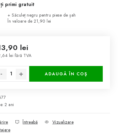
ți primi gratuit
+ Săculeț negru pentru piese de șah
În valoare de 21,90 lei
13,90 lei
,64 lei fără TVA
luare preţ:
ADAUGĂ ÎN COŞ
677
ie
:
2 ani
ărire
Întreabă
Vizualizare
tajare