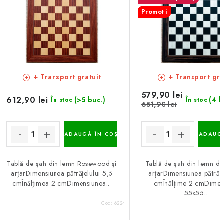
Promotii
+ Transport gratuit
+ Transport gr
579,90 lei
612,90 lei
(>5 buc.)
(4 
În stoc
În stoc
651,90 lei
ADAUGĂ ÎN COŞ
ADAUG
Tablă de șah din lemn Rosewood și
Tablă de șah din lemn d
arțarDimensiunea pătrățelului 5,5
arțarDimensiunea pătră
cmÎnălțimea 2 cmDimensiunea...
cmÎnălțime 2 cmDime
55x55...
Cod:
6224