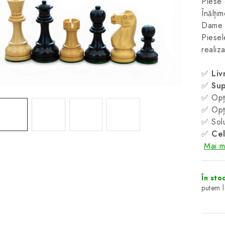
Piese 
Înălți
Dame s
Piesel
realiz
✅
Liv
✅
Sup
✅ Opți
✅ Opți
✅ Solu
✅
Cel
Mai mu
În sto