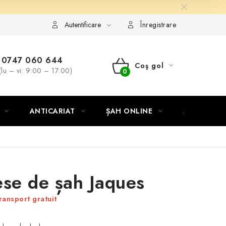
Autentificare
Înregistrare
0747 060 644
Coş gol
(lu – vi: 9:00 – 17:00)
COŞ
DE
ANTICARIAT
ȘAH ONLINE
MERCH ȘA
CUMPĂRĂTURI
ese de șah Jaques
ransport gratuit