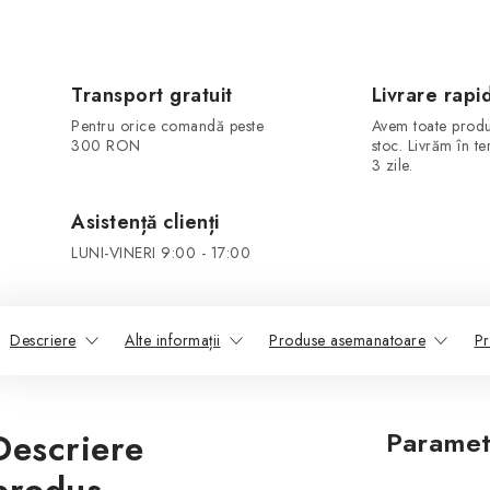
Transport gratuit
Livrare rapi
Pentru orice comandă peste
Avem toate produ
300 RON
stoc. Livrăm în t
3 zile.
Asistență clienți
LUNI-VINERI 9:00 - 17:00
Descriere
Alte informații
Produse asemanatoare
Pr
Descriere
Paramet
produs