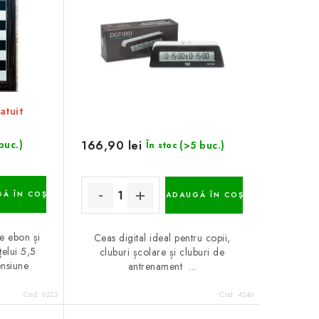
atuit
166,90 lei
buc.)
(>5 buc.)
În stoc
Ă ÎN COŞ
ADAUGĂ ÎN COŞ
e ebon și
Ceas digital ideal pentru copii,
țelui 5,5
cluburi școlare și cluburi de
nsiune
antrenament ...
Cod:
6223
Cod:
4246