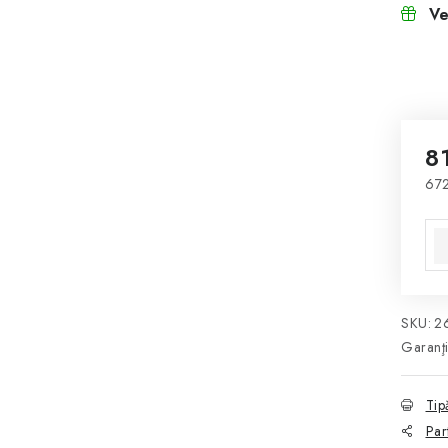
Ve
8
672
Eva
SKU:
2
Garanţ
Tip
Par