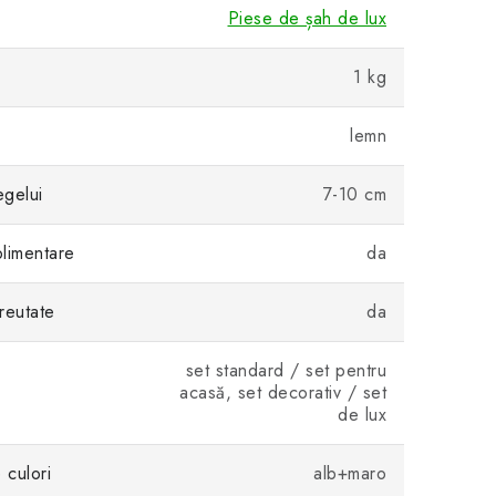
Piese de șah de lux
1 kg
lemn
egelui
7-10 cm
limentare
da
reutate
da
set standard / set pentru
acasă, set decorativ / set
de lux
culori
alb+maro