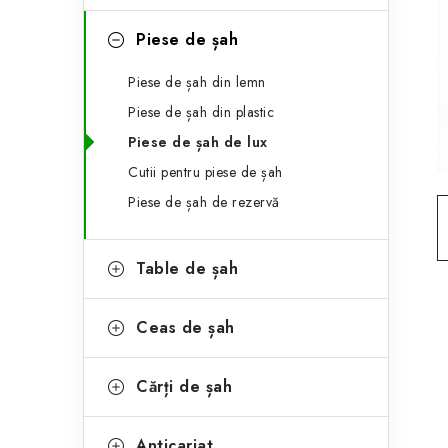
e
ă
g
Piese de șah
l
o
Piese de șah din lemn
a
r
Piese de șah din plastic
t
i
Piese de șah de lux
i
e
Cutii pentru piese de șah
r
Piese de șah de rezervă
a
Table de șah
l
ă
Ceas de șah
Cărți de șah
Anticariat