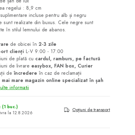
de șah de lux
mea regelui : 8,9 cm
uplimentare incluse pentru alb și negru
e sunt realizate din buxus. Cele negre sunt
ate în stilul lemnului de abanos.
rare
de obicei în
2-3 zile
ort clienți
L-V 9:00 - 17:00
uni de plată cu
cardul, ramburs, pe factură
uni de livrare
easybox, FAN box, Curier
ții de
încredere
în caz de reclamații
 mai mare magazin online specializat în șah
lte informatii
c
(1 buc.)
Opțiuni de transport
12.8.2026