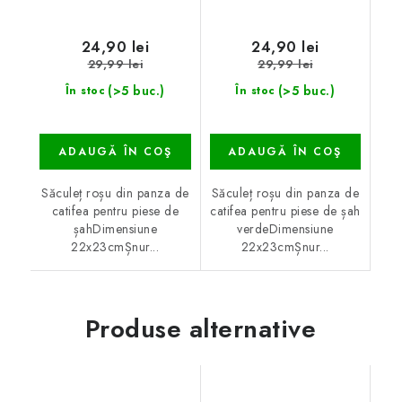
24,90 lei
24,90 lei
29,99 lei
29,99 lei
(>5 buc.)
(>5 buc.)
În stoc
În stoc
ADAUGĂ ÎN COŞ
ADAUGĂ ÎN COŞ
Săculeț roșu din panza de
Săculeț roșu din panza de
catifea pentru piese de
catifea pentru piese de șah
șahDimensiune
verdeDimensiune
22x23cmȘnur...
22x23cmȘnur...
Produse alternative