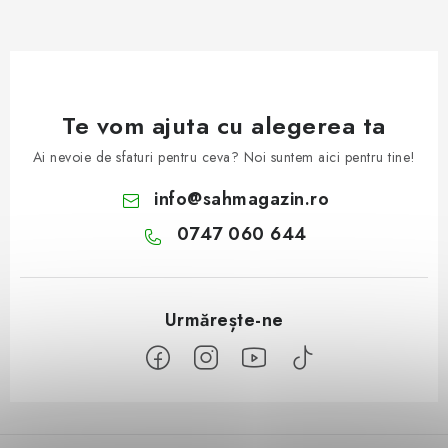
Te vom ajuta cu alegerea ta
Ai nevoie de sfaturi pentru ceva? Noi suntem aici pentru tine!
info
@
sahmagazin.ro
0747 060 644
S
u