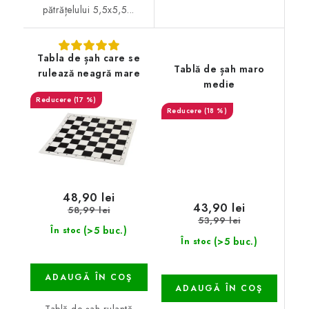
pătrățelului 5,5x5,5...
Tabla de șah care se
Tablă de șah maro
rulează neagră mare
medie
(17 %)
(18 %)
48,90 lei
43,90 lei
58,99 lei
53,99 lei
(>5 buc.)
În stoc
(>5 buc.)
În stoc
ADAUGĂ ÎN COŞ
ADAUGĂ ÎN COŞ