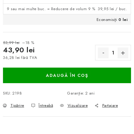
9 sau mai multe buc. = Reducere de volum 9 %
39,95 lei
/ buc.
Economisiţi
0 lei
53,99 lei
–18 %
43,90 lei
36,28 lei fără TVA
Evaluare preţ:
ADAUGĂ ÎN COŞ
SKU:
2198
Garanţie
:
2 ani
Tipărire
Întreabă
Vizualizare
Partajare