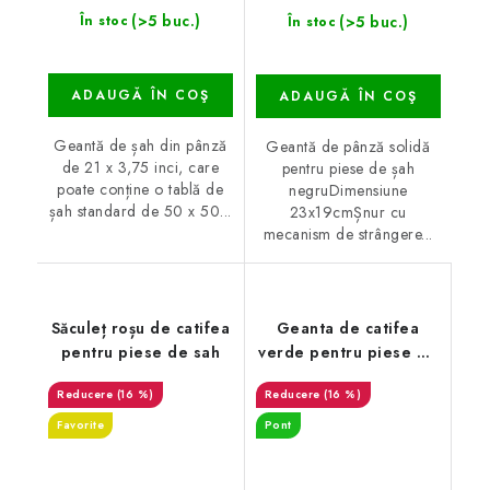
(>5 buc.)
(>5 buc.)
În stoc
În stoc
ADAUGĂ ÎN COŞ
ADAUGĂ ÎN COŞ
Geantă de șah din pânză
Geantă de pânză solidă
de 21 x 3,75 inci, care
pentru piese de șah
poate conține o tablă de
negruDimensiune
șah standard de 50 x 50...
23x19cmȘnur cu
mecanism de strângere...
Săculeț roșu de catifea
Geanta de catifea
pentru piese de sah
verde pentru piese de
sah
(16 %)
(16 %)
Favorite
Pont