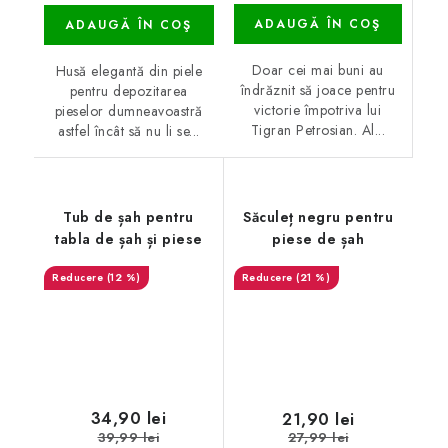
ADAUGĂ ÎN COŞ
ADAUGĂ ÎN COŞ
Doar cei mai buni au
Husă elegantă din piele
îndrăznit să joace pentru
pentru depozitarea
victorie împotriva lui
pieselor dumneavoastră
Tigran Petrosian. Al...
astfel încât să nu li se...
Tub de șah pentru
Săculeț negru pentru
tabla de șah și piese
piese de șah
(12 %)
(21 %)
34,90 lei
21,90 lei
39,99 lei
27,99 lei