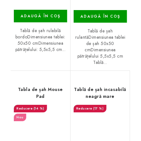
ADAUGĂ ÎN COŞ
ADAUGĂ ÎN COŞ
Tablă de șah rulabilă
Tablă de șah
bordoDimensiunea tablei:
rulantăDimensiunea tablei
50x50 cmDimensiunea
de șah 50x50
pătrățelului: 5,5x5,5 cm...
cmDimensiunea
pătrățelului 5,5x5,5 cm
Tablă...
Tabla de șah Mouse
Tablă de șah incasabilă
Pad
neagră mare
(14 %)
(17 %)
Nou