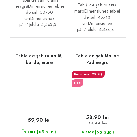
Tablă de șah rulantă
Tablă de șah rulantă
neagrăDimensiunea tablei
maroDimensiunea tablei
de șah 50x50
de șah 43x43
cmDimensiunea
cmDimensiunea
pătrățelului 5,5x5,5...
pătrățelului 4,4x4,4...
Tabla de șah rulabilă,
Tabla de șah Mouse
bordo, mare
Pad negru
(20 %)
Nou
58,90 lei
59,90 lei
73,99 lei
(>5 buc.)
(>5 buc.)
În stoc
În stoc