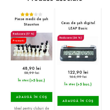
Piese medii de șah
Ceas de șah digital
Staunton
LEAP Basic
(17 %)
(26 %)
Promotii
48,90 lei
122,90 lei
58,99 lei
166,99 lei
(>5 buc.)
În stoc
(>5 buc.)
În stoc
ADAUGĂ ÎN COŞ
ADAUGĂ ÎN COŞ
Ideal pentru cluburi de