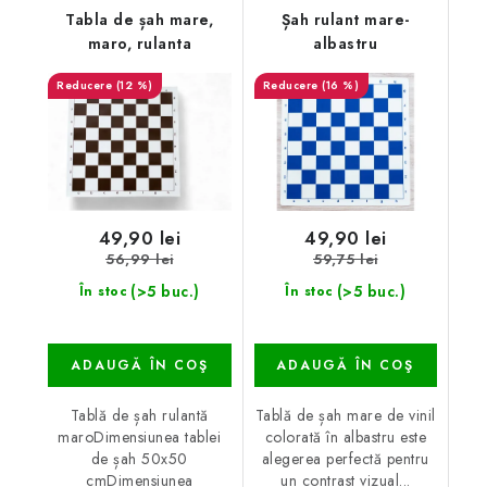
Tabla de șah mare,
Șah rulant mare-
maro, rulanta
albastru
(12 %)
(16 %)
49,90 lei
49,90 lei
56,99 lei
59,75 lei
(>5 buc.)
(>5 buc.)
În stoc
În stoc
ADAUGĂ ÎN COŞ
ADAUGĂ ÎN COŞ
Tablă de șah rulantă
Tablă de șah mare de vinil
maroDimensiunea tablei
colorată în albastru este
de șah 50x50
alegerea perfectă pentru
cmDimensiunea
un contrast vizual...