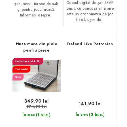
Ceasul digital de șah LEAP
șah, școli, turnee de șah
Basic cu bonus și amânare
și pentru jocul acasă.
este un cronometru de joc
Informații despre...
fiabil, ușor de...
Husa mare din piele
Defend Like Petrosian
pentru piese
(64 %)
Promotii
Nou
349,90 lei
141,90 lei
974,90 lei
(2 buc.)
(1 buc.)
În stoc
În stoc