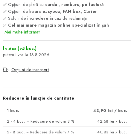
✅ Opțiuni de plată cu
cardul, ramburs, pe factură
✅ Opțiuni de livrare
easybox, FAN box, Curier
✅ Soluții de
încredere
în caz de reclamații
✅
Cel mai mare magazin online specializat în șah
Mai multe informatii
(>5 buc.)
În stoc
13.8.2026
Opțiuni de transport
Reducere în funcţie de cantitate
1 buc.
43,90 lei
/ buc.
2 - 4 buc. = Reducere de volum 3 %
42,58 lei
/ buc.
5 - 8 buc. = Reducere de volum 7 %
40,83 lei
/ buc.