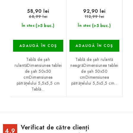
58,90 lei
92,90 lei
68,99 lei
112,99 lei
(>5 buc.)
(>5 buc.)
În stoc
În stoc
ADAUGĂ ÎN COŞ
ADAUGĂ ÎN COŞ
Tablă de șah
Tablă de șah rulantă
rulantăDimensiunea tablei
neagrăDimensiunea tablei
de șah 50x50
de șah 50x50
cmDimensiunea
cmDimensiunea
pătrățelului 5,5x5,5 cm
pătrățelului 5,5x5,5 cm...
Tablă...
Verificat de către clienți
4.9