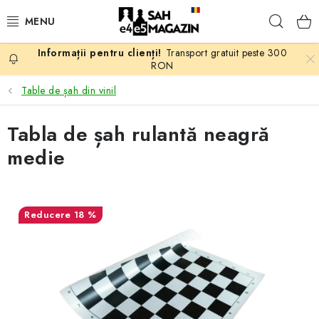
Treci
Căuta
la
conținut
Transport gratuit peste 300
PROMOTII
RON
Table de șah din vinil
ȘAH
Tabla de șah rulantă neagră
PIESE DE ȘAH
medie
TABLE DE ȘAH
CEAS DE ȘAH
18 %
CĂRȚI DE ȘAH
ANTICARIAT