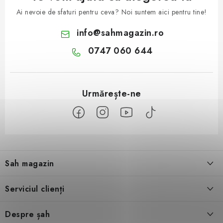
Ai nevoie de sfaturi pentru ceva? Noi suntem aici pentru tine!
info
@
sahmagazin.ro
0747 060 644
S
u
Sah magazin
b
s
Despre noi
Serviciul clienți
o
l
Contact
Condiţii generale de vânzare
Despre șah