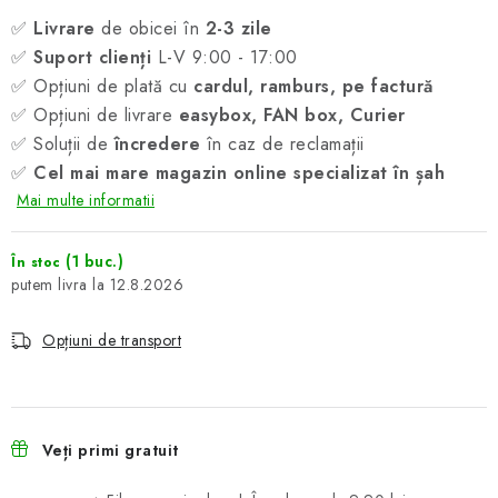
✅
Livrare
de obicei în
2-3 zile
✅
Suport clienți
L-V 9:00 - 17:00
✅ Opțiuni de plată cu
cardul, ramburs, pe factură
✅ Opțiuni de livrare
easybox, FAN box, Curier
✅ Soluții de
încredere
în caz de reclamații
✅
Cel mai mare magazin online specializat în șah
Mai multe informatii
(1 buc.)
În stoc
12.8.2026
Opțiuni de transport
Veți primi gratuit