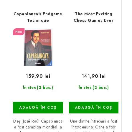
Capablanca's Endgame
The Most Exciting
Technique
Chess Games Ever
Nou
141,90 lei
159,90 lei
(2 buc.)
(3 buc.)
În stoc
În stoc
ADAUGĂ ÎN COŞ
ADAUGĂ ÎN COŞ
Una dintre întrebări a fost
Deși José Raúl Capablanca
întotdeauna: Care a fost
a fost campion mondial la