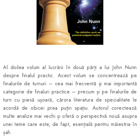
ȘAH ONLINE
MERCH ȘAH
CADOURI
Blog
Contact
Despre noi
Condiţii generale de vânzare
Al doilea volum al lucrării în două părți a lui John Nunn
despre finalul practic. Acest volum se concentrează pe
finalurile de turnuri – cea mai frecventă și mai importantă
categorie de finaluri practice – precum și pe finalurile de
turn cu piesă ușoară, cărora literatura de specialitate le
acordă de obicei prea puțin spațiu. Autorul corectează
multe analize mai vechi și oferă o perspectivă nouă asupra
unei teme care este, de fapt, esențială pentru măiestria în
șah.