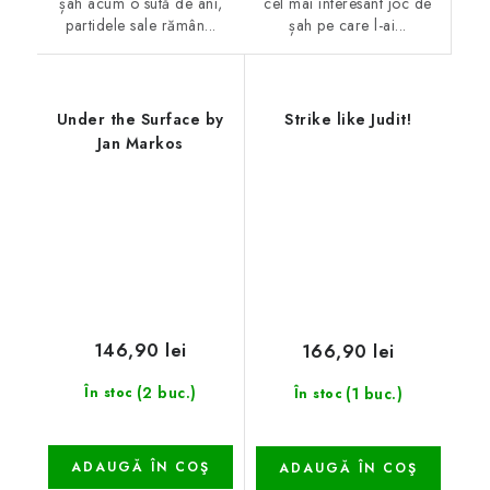
cel mai interesant joc de
șah acum o sută de ani,
șah pe care l-ai...
partidele sale rămân...
Under the Surface by
Strike like Judit!
Jan Markos
146,90 lei
166,90 lei
(2 buc.)
(1 buc.)
În stoc
În stoc
ADAUGĂ ÎN COŞ
ADAUGĂ ÎN COŞ