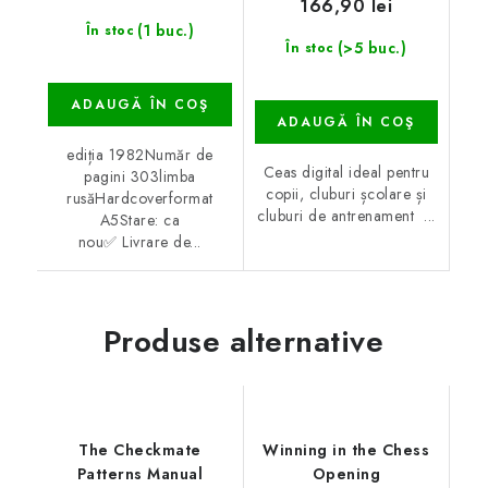
166,90 lei
(1 buc.)
În stoc
(>5 buc.)
În stoc
ADAUGĂ ÎN COŞ
ADAUGĂ ÎN COŞ
ediția 1982Număr de
Ceas digital ideal pentru
pagini 303limba
copii, cluburi școlare și
rusăHardcoverformat
cluburi de antrenament ...
A5Stare: ca
nou✅ Livrare de...
Produse alternative
The Checkmate
Winning in the Chess
Patterns Manual
Opening