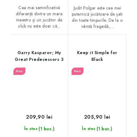
Cea mai semnificativă
Judit Polgar este cea mai
diferență dintre un mare
puternică jucătoare de șah
maestru și un jucător de
din toate timpurile. De la o
club nu este doar că...
vârstă fragedă,...
Garry Kasparov; My
Keep it Simple for
Great Predecessors 3
Black
Nou
Nou
209,90 lei
205,90 lei
(1 buc.)
(1 buc.)
În stoc
În stoc