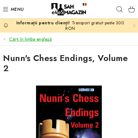
Treci
Căuta
la
conținut
Transport gratuit peste 300
PROMOTII
RON
Cărți în limba engleză
ȘAH
Nunn's Chess Endings, Volume
PIESE DE ȘAH
2
TABLE DE ȘAH
CEAS DE ȘAH
CĂRȚI DE ȘAH
ANTICARIAT