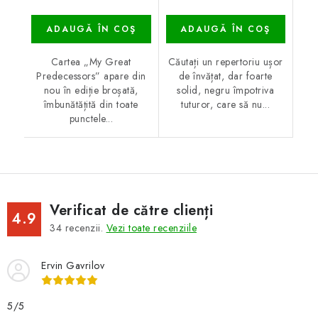
ADAUGĂ ÎN COŞ
ADAUGĂ ÎN COŞ
Cartea „My Great
Căutați un repertoriu ușor
Predecessors” apare din
de învățat, dar foarte
nou în ediție broșată,
solid, negru împotriva
îmbunătățită din toate
tuturor, care să nu...
punctele...
Verificat de către clienți
4.9
34
recenzii.
Vezi toate recenziile
Ervin Gavrilov
5/5