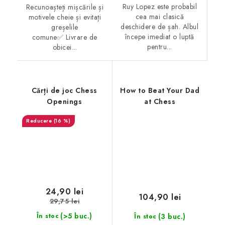
Ruy Lopez este probabil
Recunoașteți mișcările și
cea mai clasică
motivele cheie și evitați
deschidere de șah. Albul
greșelile
începe imediat o luptă
comune✅ Livrare de
pentru...
obicei...
Cărți de joc Chess
How to Beat Your Dad
Openings
at Chess
(16 %)
24,90 lei
104,90 lei
29,75 lei
(>5 buc.)
(3 buc.)
În stoc
În stoc