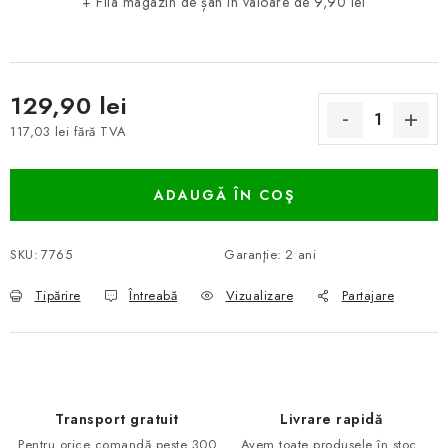
+ Fila magazin de șah
În valoare de 9,90 lei
129,90 lei
117,03 lei fără TVA
Evaluare preţ:
ADAUGĂ ÎN COŞ
SKU:
7765
Garanţie
:
2 ani
Tipărire
Întreabă
Vizualizare
Partajare
Transport gratuit
Livrare rapidă
Pentru orice comandă peste 300
Avem toate produsele în stoc.