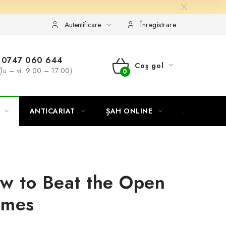
Autentificare
Înregistrare
0747 060 644
Coş gol
(lu – vi: 9:00 – 17:00)
COŞ
DE
ANTICARIAT
ȘAH ONLINE
MERCH ȘA
CUMPĂRĂTURI
w to Beat the Open
mes