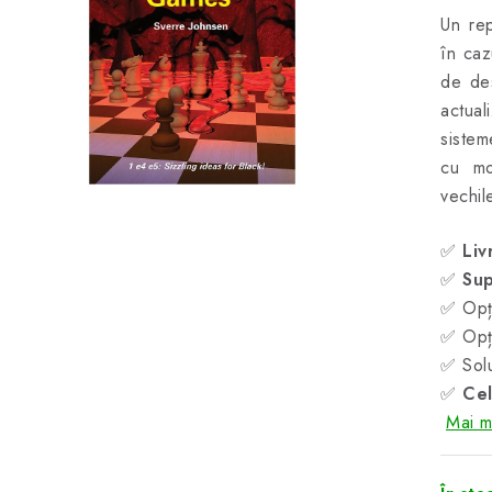
Un rep
în caz
de des
actua
sistem
cu mo
vechil
✅
Liv
✅
Sup
✅ Opți
✅ Opți
✅ Solu
✅
Cel
Mai mu