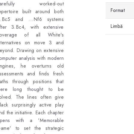
carefully worked-out
Format
epertoire built around both
..Bc5 and ...Nf6 systems
Limbă
fter 3.Bc4, with extensive
overage of all White's
lternatives on move 3 and
eyond. Drawing on extensive
omputer analysis with modern
ngines, he overturns old
ssessments and finds fresh
aths through positions that
ere long thought to be
olved. The lines often give
lack surprisingly active play
nd the initiative. Each chapter
pens with a 'Memorable
ame' to set the strategic