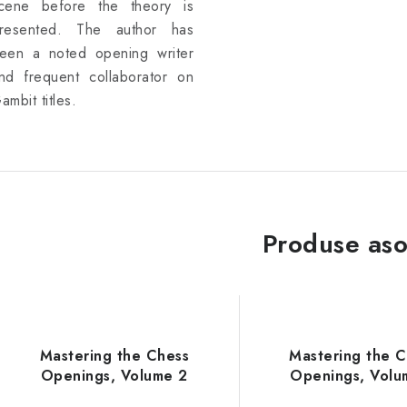
cene before the theory is
resented. The author has
een a noted opening writer
nd frequent collaborator on
ambit titles.
Produse aso
Mastering the Chess
Mastering the 
Openings, Volume 2
Openings, Volu