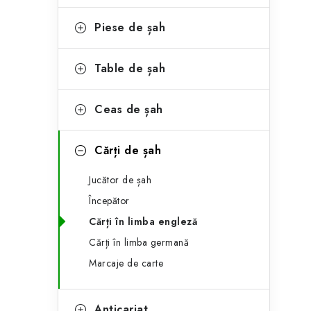
e
ă
g
Piese de șah
l
o
a
r
Table de șah
t
i
Ceas de șah
i
e
r
Cărți de șah
a
Jucător de șah
l
Începător
ă
Cărți în limba engleză
Cărți în limba germană
Marcaje de carte
Anticariat