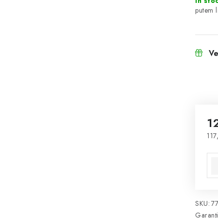
În sto
Ve
1
117
Eva
SKU:
7
Garanţ