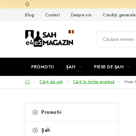
Treci
la
Blog
Contact
Despre noi
Condiţii general
conținut
PROMOTII
ȘAH
PIESE DE ȘAH
Acasă
Cărți de șah
Cărți în limba engleză
How t
B
C
Sari
Promotii
peste
a
a
categorii
t
r
Șah