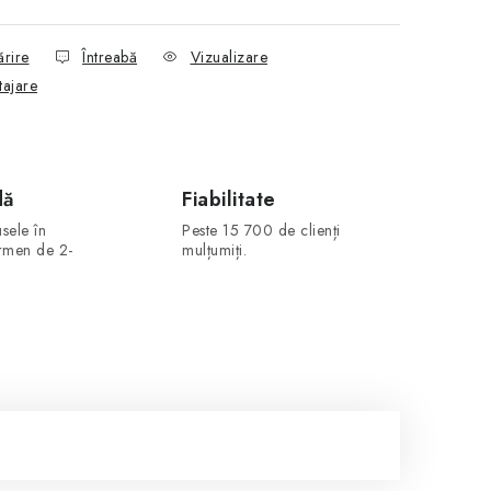
ărire
Întreabă
Vizualizare
tajare
dă
Fiabilitate
sele în
Peste 15 700 de clienți
ermen de 2-
mulțumiți.