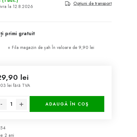
c
(1 buc.)
Opțiuni de transport
12.8.2026
ți primi gratuit
+ Fila magazin de șah
În valoare de 9,90 lei
29,90 lei
,03 lei fără TVA
luare preţ:
ADAUGĂ ÎN COŞ
754
ie
:
2 ani