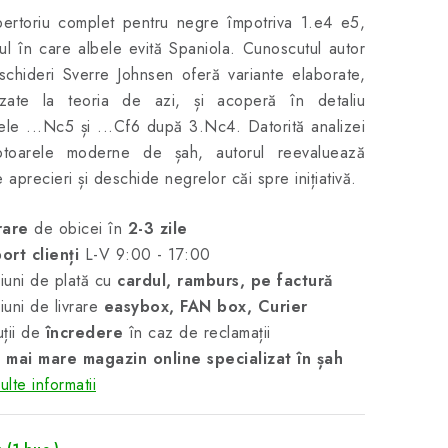
ertoriu complet pentru negre împotriva 1.e4 e5,
ul în care albele evită Spaniola. Cunoscutul autor
chideri Sverre Johnsen oferă variante elaborate,
lizate la teoria de azi, și acoperă în detaliu
ele ...Nc5 și ...Cf6 după 3.Nc4. Datorită analizei
toarele moderne de șah, autorul reevaluează
e aprecieri și deschide negrelor căi spre inițiativă.
rare
de obicei în
2-3 zile
ort clienți
L-V 9:00 - 17:00
uni de plată cu
cardul, ramburs, pe factură
uni de livrare
easybox, FAN box, Curier
ții de
încredere
în caz de reclamații
 mai mare magazin online specializat în șah
lte informatii