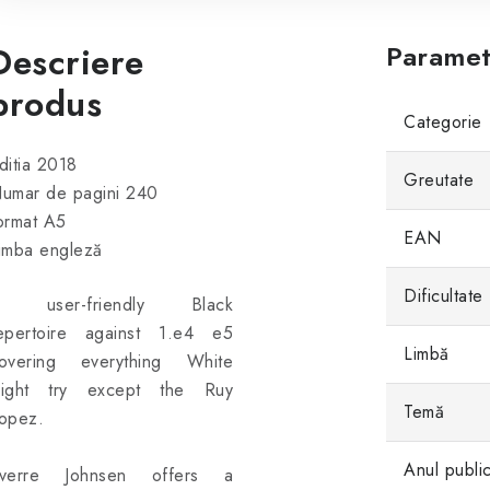
Descriere
Paramet
produs
Categorie
ditia 2018
Greutate
umar de pagini 240
ormat A5
EAN
imba engleză
Dificultate
 user-friendly Black
epertoire against 1.e4 e5
Limbă
overing everything White
ight try except the Ruy
Temă
opez.
Anul public
verre Johnsen offers a