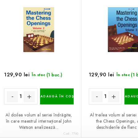
129,90 lei
129,90 lei
(1 buc.)
(1 
În stoc
În stoc
ADAUGĂ ÎN COŞ
ADAUG
Al doilea volum al seriei îndrăgite,
Al treilea volum al serie
în care maestrul internațional John
the Chess Openings, 
Watson analizează...
deschiderile de flanc ș
Cod:
7760