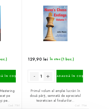
129,90 lei
buc.)
(1 buc.)
În stoc
Ă ÎN COŞ
ADAUGĂ ÎN COŞ
i Mastering
Primul volum al amplei lucrări în
axat pe
două părți, semnată de apreciatul
i pe...
teoretician al finalurilor...
Cod:
7761
Cod:
7764