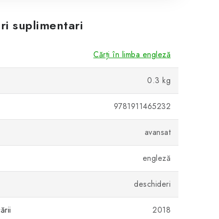
ri suplimentari
Cărți în limba engleză
0.3 kg
9781911465232
avansat
engleză
deschideri
ării
2018