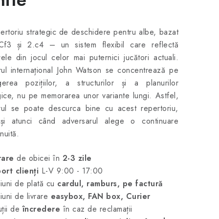
ertoriu strategic de deschidere pentru albe, bazat
Cf3 și 2.c4 – un sistem flexibil care reflectă
țele din jocul celor mai puternici jucători actuali.
ul internațional John Watson se concentrează pe
gerea pozițiilor, a structurilor și a planurilor
gice, nu pe memorarea unor variante lungi. Astfel,
rul se poate descurca bine cu acest repertoriu,
 și atunci când adversarul alege o continuare
nuită.
rare
de obicei în
2-3 zile
ort clienți
L-V 9:00 - 17:00
uni de plată cu
cardul, ramburs, pe factură
uni de livrare
easybox, FAN box, Curier
ții de
încredere
în caz de reclamații