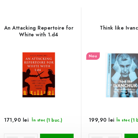
An Attacking Repertoire for
Think like Ivan
White with 1.d4
Nou
171,90 lei
199,90 lei
(1 buc.)
(1 
În stoc
În stoc