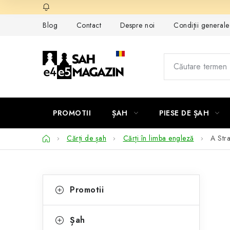
Treci
la
Blog
Contact
Despre noi
Condiţii general
conținut
PROMOTII
ȘAH
PIESE DE ȘAH
Acasă
Cărți de șah
Cărți în limba engleză
A Str
B
C
Sari
Promotii
peste
a
a
categorii
t
r
Șah