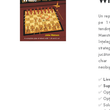
Un rep
pe 1.
tendin
Maestr
înțele
strate
jucăto
chiar
neobiș
✅
Liv
✅
Sup
✅ Opți
✅ Opți
✅ Solu