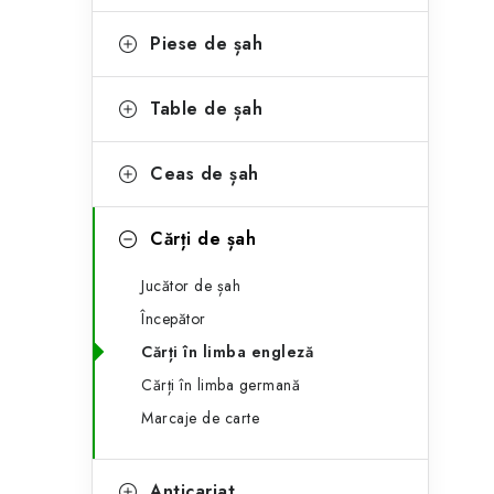
e
ă
g
Piese de șah
l
o
a
r
Table de șah
t
i
Ceas de șah
i
e
r
Cărți de șah
a
Jucător de șah
l
Începător
ă
Cărți în limba engleză
Cărți în limba germană
Marcaje de carte
Anticariat