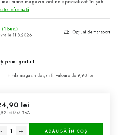
 mai mare magazin online specializat în șah
lte informatii
c
(1 buc.)
Opțiuni de transport
11.8.2026
ți primi gratuit
+ Fila magazin de șah
În valoare de 9,90 lei
24,90 lei
,52 lei fără TVA
luare preţ:
ADAUGĂ ÎN COŞ