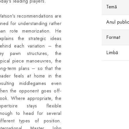
oday's leading players.
Temă
atson's recommendations are
Anul public
uned for understanding rather
han rote memorization. He
Format
xplains the strategic ideas
ehind each variation – the
Limbă
ey pawn structures, the
ypical piece manoeuvres, the
ong-term plans – so that the
eader feels at home in the
esulting middlegames even
hen the opponent goes off-
ook. Where appropriate, the
epertoire stays flexible
nough to head for several
ifferent types of position.
nternational Master John