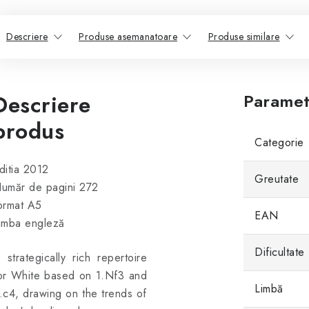
Descriere
Produse asemanatoare
Produse similare
Descriere
Paramet
produs
Categorie
ditia 2012
Greutate
umăr de pagini 272
ormat A5
EAN
imba engleză
Dificultate
 strategically rich repertoire
or White based on 1.Nf3 and
Limbă
.c4, drawing on the trends of