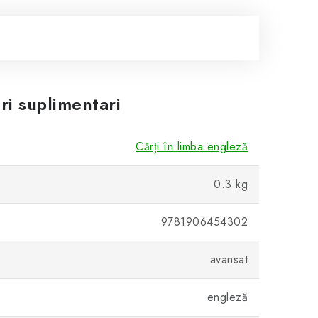
ri suplimentari
Cărți în limba engleză
0.3 kg
9781906454302
avansat
engleză