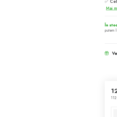
✅
Cel
Mai mu
În sto
Ve
1
112
Eva