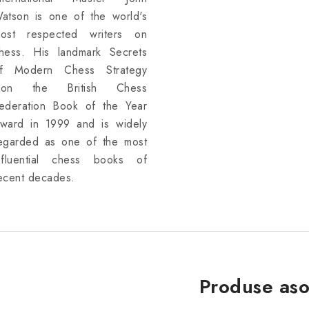
atson is one of the world's
ost respected writers on
hess. His landmark Secrets
f Modern Chess Strategy
on the British Chess
ederation Book of the Year
ward in 1999 and is widely
egarded as one of the most
nfluential chess books of
ecent decades.
Produse aso