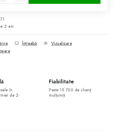
771
ie
:
2 ani
ărire
Întreabă
Vizualizare
tajare
dă
Fiabilitate
sele în
Peste 15 700 de clienți
ermen de 2-
mulțumiți.