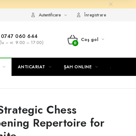
Autentificare
Înregistrare
0747 060 644
Coş gol
(lu – vi: 9:00 – 17:00)
COŞ
DE
ANTICARIAT
ȘAH ONLINE
MERCH ȘA
CUMPĂRĂTURI
Strategic Chess
ening Repertoire for
ite