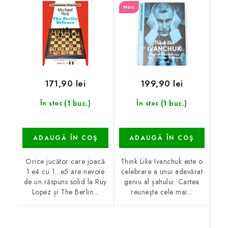
Nou
171,90 lei
199,90 lei
(1 buc.)
(1 buc.)
În stoc
În stoc
ADAUGĂ ÎN COŞ
ADAUGĂ ÎN COŞ
Orice jucător care joacă
Think Like Ivanchuk este o
1.e4 cu 1...e5 are nevoie
celebrare a unui adevărat
de un răspuns solid la Ruy
geniu al șahului. Cartea
Lopez și The Berlin...
reunește cele mai...