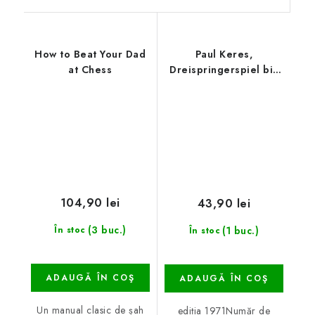
How to Beat Your Dad
Paul Keres,
at Chess
Dreispringerspiel bis
Königsgambit
104,90 lei
43,90 lei
(3 buc.)
(1 buc.)
În stoc
În stoc
ADAUGĂ ÎN COŞ
ADAUGĂ ÎN COŞ
Un manual clasic de șah
ediția 1971Număr de