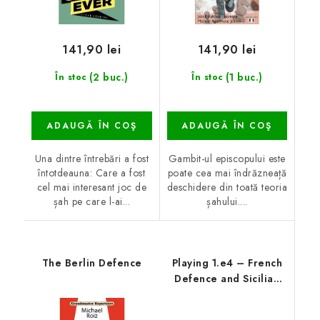
141,90 lei
141,90 lei
(2 buc.)
(1 buc.)
În stoc
În stoc
ADAUGĂ ÎN COŞ
ADAUGĂ ÎN COŞ
Una dintre întrebări a fost
Gambit-ul episcopului este
întotdeauna: Care a fost
poate cea mai îndrăzneață
cel mai interesant joc de
deschidere din toată teoria
șah pe care l-ai...
șahului....
The Berlin Defence
Playing 1.e4 – French
Defence and Sicilian
Sidelines