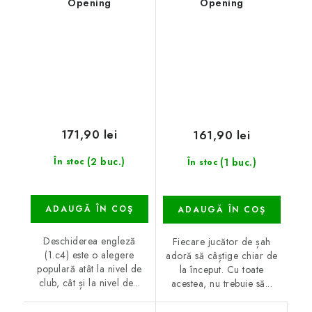
Opening
Opening
171,90 lei
161,90 lei
(2 buc.)
(1 buc.)
În stoc
În stoc
ADAUGĂ ÎN COŞ
ADAUGĂ ÎN COŞ
Deschiderea engleză
Fiecare jucător de șah
(1.c4) este o alegere
adoră să câștige chiar de
populară atât la nivel de
la început. Cu toate
club, cât și la nivel de...
acestea, nu trebuie să...