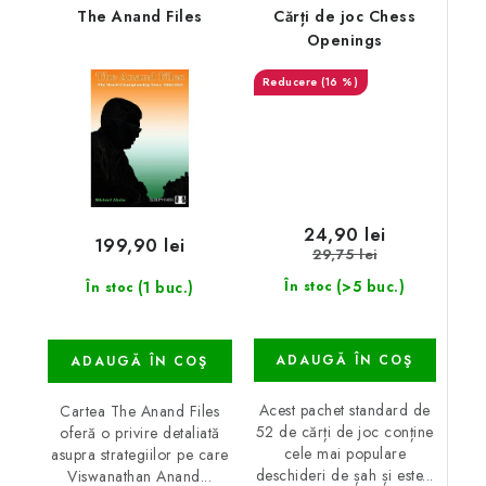
The Anand Files
Cărți de joc Chess
Openings
(16 %)
24,90 lei
199,90 lei
29,75 lei
(>5 buc.)
(1 buc.)
În stoc
În stoc
ADAUGĂ ÎN COŞ
ADAUGĂ ÎN COŞ
Acest pachet standard de
Cartea The Anand Files
52 de cărți de joc conține
oferă o privire detaliată
cele mai populare
asupra strategiilor pe care
deschideri de șah și este...
Viswanathan Anand...