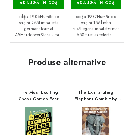
ADAUGĂ ÎN COŞ
ADAUGĂ ÎN COŞ
ediția 1986Număr de
ediția 1987Număr de
pagini 255Limba este
pagini 156limba
germanaformat
rusăLegare moaleformat
A5HardcoverStare - ca...
A5Stare: excelenta...
Produse alternative
The Most Exciting
The Exhilarating
Chess Games Ever
Elephant Gambit by
Michael Agermose
Jensen and Jakob
Aabling-Thomsen