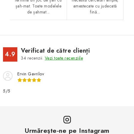
termina un joc de șah cu
necesită cercetări ample,
șah-mat. Toate modelele
amestecate cu judecată
de șahmat...
fină...
Verificat de către clienți
4.9
34
recenzii.
Vezi toate recenziile
Ervin Gavrilov
5/5
Urmărește-ne pe Instagram