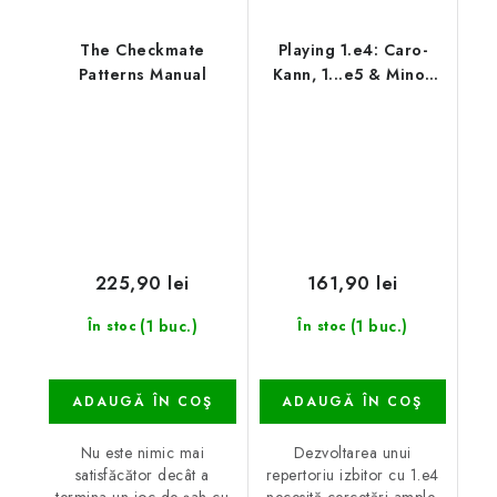
The Checkmate
Playing 1.e4: Caro-
Patterns Manual
Kann, 1...e5 & Minor
Lines
225,90 lei
161,90 lei
(1 buc.)
(1 buc.)
În stoc
În stoc
ADAUGĂ ÎN COŞ
ADAUGĂ ÎN COŞ
Nu este nimic mai
Dezvoltarea unui
satisfăcător decât a
repertoriu izbitor cu 1.e4