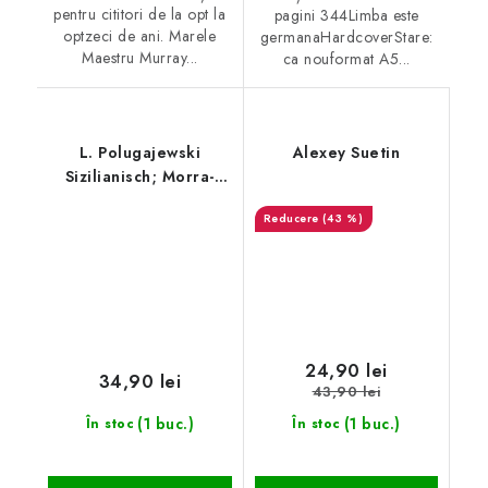
pentru cititori de la opt la
pagini 344Limba este
optzeci de ani. Marele
germanaHardcoverStare:
Maestru Murray...
ca nouformat A5...
L. Polugajewski
Alexey Suetin
Sizilianisch; Morra-
Gambit bis
(43 %)
Scheveninger- Sistem
24,90 lei
34,90 lei
43,90 lei
(1 buc.)
(1 buc.)
În stoc
În stoc