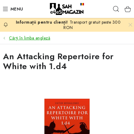
Treci
Căuta
la
conținut
Transport gratuit peste 300
PROMOTII
RON
Cărți în limba engleză
ȘAH
An Attacking Repertoire for
PIESE DE ȘAH
White with 1.d4
TABLE DE ȘAH
CEAS DE ȘAH
CĂRȚI DE ȘAH
ANTICARIAT