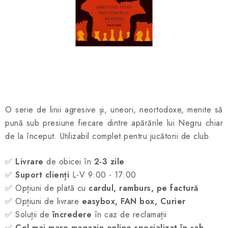
ȘAH ONLINE
MERCH ȘAH
CADOURI
Blog
Contact
Despre noi
Condiţii generale de vânzare
O serie de linii agresive și, uneori, neortodoxe, menite să
pună sub presiune fiecare dintre apărările lui Negru chiar
de la început. Utilizabil complet pentru jucătorii de club.
✅
Livrare
de obicei în
2-3 zile
✅
Suport clienți
L-V 9:00 - 17:00
✅ Opțiuni de plată cu
cardul, ramburs, pe factură
✅ Opțiuni de livrare
easybox, FAN box, Curier
✅ Soluții de
încredere
în caz de reclamații
✅
Cel mai mare magazin online specializat în șah