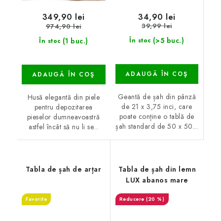
34,90 lei
349,90 lei
39,99 lei
974,90 lei
(>5 buc.)
(1 buc.)
În stoc
În stoc
ADAUGĂ ÎN COŞ
ADAUGĂ ÎN COŞ
Geantă de șah din pânză
Husă elegantă din piele
de 21 x 3,75 inci, care
pentru depozitarea
poate conține o tablă de
pieselor dumneavoastră
șah standard de 50 x 50...
astfel încât să nu li se...
Tabla de șah de arțar
Tabla de șah din lemn
LUX abanos mare
Favorite
(20 %)