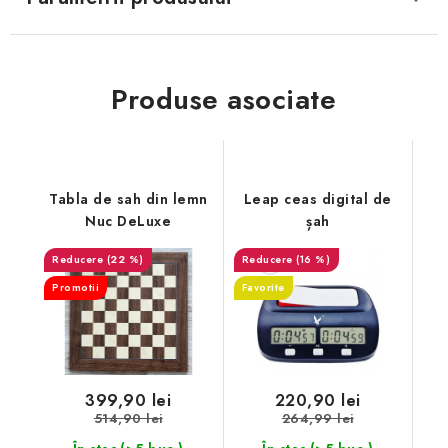
Produse asociate
Tabla de sah din lemn
Leap ceas digital de
Nuc DeLuxe
șah
(22 %)
(16 %)
Promotii
Favorite
399,90 lei
220,90 lei
514,90 lei
264,99 lei