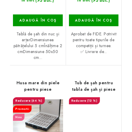
(>5 buc.)
(>5 buc.)
În stoc
În stoc
ADAUGĂ ÎN COŞ
ADAUGĂ ÎN COŞ
Tablă de șah din nuc și
Aprobat de FIDE. Potrivit
arțarDimensiunea
pentru toate tipurile de
pătrățelului 5 cmÎnălțime 2
competiții și turnee.
cmDimensiune 50x50
✅ Livrare de...
cm...
Husa mare din piele
Tub de șah pentru
pentru piese
tabla de șah și piese
(64 %)
(12 %)
Promotii
Nou