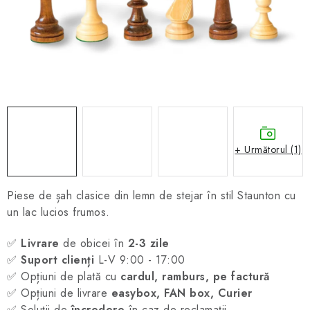
ȘAH ONLINE
MERCH ȘAH
CADOURI
Blog
Contact
Despre noi
Condiţii generale de vânzare
+ Următorul (1)
Piese de șah clasice din lemn de stejar în stil Staunton cu
un lac lucios frumos.
✅
Livrare
de obicei în
2-3 zile
✅
Suport clienți
L-V 9:00 - 17:00
✅ Opțiuni de plată cu
cardul, ramburs, pe factură
✅ Opțiuni de livrare
easybox, FAN box, Curier
✅ Soluții de
încredere
în caz de reclamații