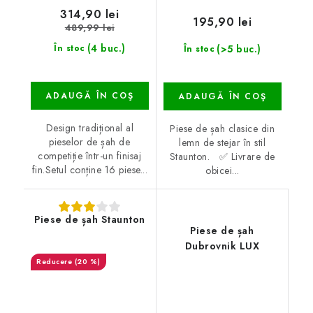
314,90 lei
195,90 lei
489,99 lei
(4 buc.)
(>5 buc.)
În stoc
În stoc
ADAUGĂ ÎN COŞ
ADAUGĂ ÎN COŞ
Design tradițional al
Piese de șah clasice din
pieselor de șah de
lemn de stejar în stil
competiție într-un finisaj
Staunton. ✅ Livrare de
fin.Setul conține 16 piese...
obicei...
Piese de șah Staunton
Piese de șah
Dubrovnik LUX
(20 %)