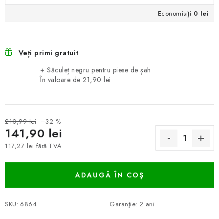
Economisiţi
0 lei
Veți primi gratuit
+ Săculeț negru pentru piese de șah
În valoare de 21,90 lei
210,99 lei
–32 %
141,90 lei
117,27 lei fără TVA
Evaluare preţ:
ADAUGĂ ÎN COŞ
SKU:
6864
Garanţie
:
2 ani