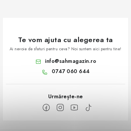
Te vom ajuta cu alegerea ta
Ai nevoie de sfaturi pentru ceva? Noi suntem aici pentru tine!
info
@
sahmagazin.ro
0747 060 644
S