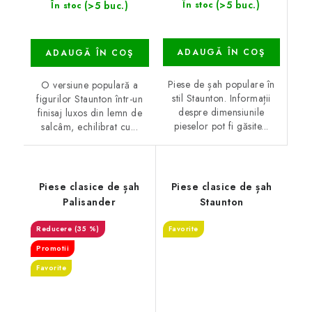
(>5 buc.)
(>5 buc.)
În stoc
În stoc
ADAUGĂ ÎN COŞ
ADAUGĂ ÎN COŞ
Piese de șah populare în
O versiune populară a
stil Staunton. Informații
figurilor Staunton într-un
despre dimensiunile
finisaj luxos din lemn de
pieselor pot fi găsite...
salcâm, echilibrat cu...
Piese clasice de șah
Piese clasice de șah
Palisander
Staunton
(35 %)
Favorite
Promotii
Favorite