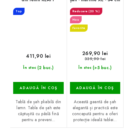
Top
(20 %)
Nou
Favorite
269,90 lei
411,90 lei
339,90 lei
(2 buc.)
(>5 buc.)
În stoc
În stoc
ADAUGĂ ÎN COŞ
ADAUGĂ ÎN COŞ
Tablă de șah pliabilă din
Această geantă de șah
lemn. Tabla de șah este
elegantă și practică este
căptușită cu pâslă fină
concepută pentru a oferi
pentru a preveni...
protecție ideală tablei...