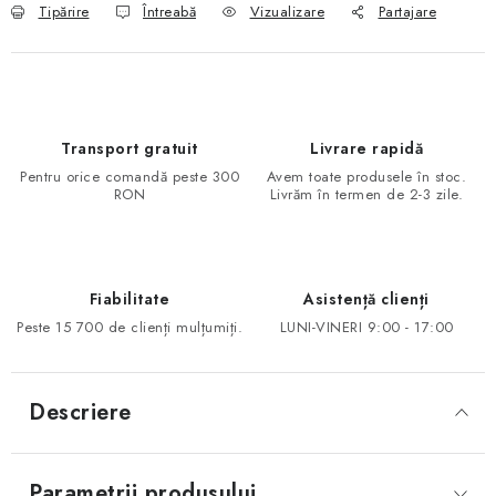
Tipărire
Întreabă
Vizualizare
Partajare
Transport gratuit
Livrare rapidă
Pentru orice comandă peste 300
Avem toate produsele în stoc.
RON
Livrăm în termen de 2-3 zile.
Fiabilitate
Asistență clienți
Peste 15 700 de clienți mulțumiți.
LUNI-VINERI 9:00 - 17:00
Descriere
Parametrii produsului