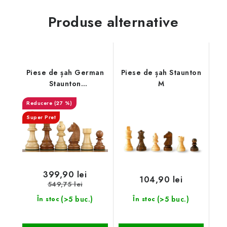
Produse alternative
Piese de șah German
Piese de șah Staunton
Staunton
M
PROFESIONAL din agat
(27 %)
Super Pret
399,90 lei
104,90 lei
549,75 lei
(>5 buc.)
(>5 buc.)
În stoc
În stoc