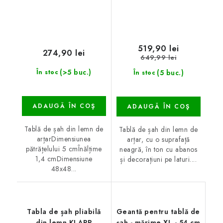
519,90 lei
274,90 lei
649,99 lei
(>5 buc.)
(5 buc.)
În stoc
În stoc
ADAUGĂ ÎN COŞ
ADAUGĂ ÎN COŞ
Tablă de șah din lemn de
Tablă de șah din lemn de
arțarDimensiunea
arțar, cu o suprafață
pătrățelului 5 cmÎnălțime
neagră, în ton cu abanos
1,4 cmDimensiune
și decorațiuni pe laturi....
48x48...
Tabla de șah pliabilă
Geantă pentru tablă de
din lemn KLAPP
șah - mărime XL - 54 cm