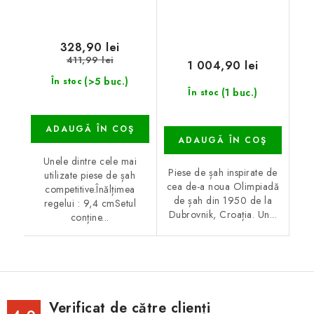
328,90 lei
411,99 lei
1 004,90 lei
(>5 buc.)
În stoc
(1 buc.)
În stoc
ADAUGĂ ÎN COŞ
ADAUGĂ ÎN COŞ
Unele dintre cele mai
Piese de șah inspirate de
utilizate piese de șah
cea de-a noua Olimpiadă
competitive.Înălțimea
de șah din 1950 de la
regelui : 9,4 cmSetul
Dubrovnik, Croația. Un...
conține...
Verificat de către clienți