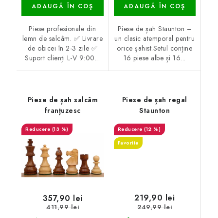
ADAUGĂ ÎN COŞ
ADAUGĂ ÎN COŞ
Piese profesionale din
Piese de șah Staunton –
lemn de salcâm. ✅ Livrare
un clasic atemporal pentru
de obicei în 2-3 zile ✅
orice șahist.Setul conține
Suport clienți L-V 9:00...
16 piese albe și 16...
Piese de șah salcâm
Piese de șah regal
franțuzesc
Staunton
(13 %)
(12 %)
Favorite
219,90 lei
357,90 lei
249,99 lei
411,99 lei