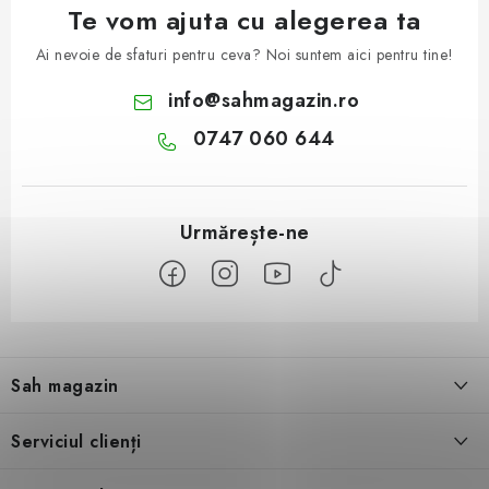
Te vom ajuta cu alegerea ta
Ai nevoie de sfaturi pentru ceva? Noi suntem aici pentru tine!
info
@
sahmagazin.ro
0747 060 644
S
u
Sah magazin
b
s
Despre noi
Serviciul clienți
o
l
Contact
Condiţii generale de vânzare