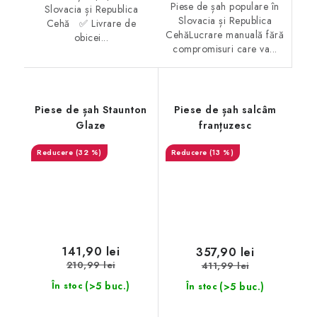
Piese de șah populare în
Slovacia și Republica
Slovacia și Republica
Cehă ✅ Livrare de
CehăLucrare manuală fără
obicei...
compromisuri care va...
Piese de șah Staunton
Piese de șah salcâm
Glaze
franțuzesc
(32 %)
(13 %)
141,90 lei
357,90 lei
210,99 lei
411,99 lei
(>5 buc.)
(>5 buc.)
În stoc
În stoc