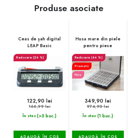
Produse asociate
Ceas de șah digital
Husa mare din piele
LEAP Basic
pentru piese
(26 %)
(64 %)
Promotii
Nou
122,90 lei
349,90 lei
166,99 lei
974,90 lei
(>5 buc.)
(1 buc.)
În stoc
În stoc
ADAUGĂ ÎN COŞ
ADAUGĂ ÎN COŞ