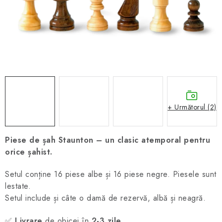
ȘAH ONLINE
MERCH ȘAH
CADOURI
Blog
Contact
Despre noi
Condiţii generale de vânzare
+ Următorul (2)
Piese de șah Staunton – un clasic atemporal pentru
orice șahist.
Setul conține 16 piese albe și 16 piese negre. Piesele sunt
lestate.
Setul include și câte o damă de rezervă, albă și neagră.
✅
Livrare
de obicei în
2-3 zile