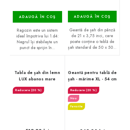
ADAUGĂ ÎN COŞ
ADAUGĂ ÎN COŞ
Geantă de șah din pânză
Ragozin este un sistem
de 21 x 3,75 inci, care
ideal împotriva lui 1.d4:
poate conține o tablă de
Negrul își stabilește un
șah standard de 50 x 50...
punct de sprijin în...
Tabla de șah din lemn
Geantă pentru tablă de
LUX abanos mare
șah - mărime XL - 54 cm
(20 %)
(20 %)
Nou
Favorite