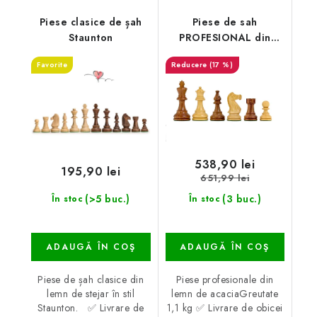
Piese clasice de șah
Piese de sah
Staunton
PROFESIONAL din
salcâm
Favorite
(17 %)
538,90 lei
195,90 lei
651,99 lei
(>5 buc.)
(3 buc.)
În stoc
În stoc
ADAUGĂ ÎN COŞ
ADAUGĂ ÎN COŞ
Piese de șah clasice din
Piese profesionale din
lemn de stejar în stil
lemn de acaciaGreutate
Staunton. ✅ Livrare de
1,1 kg ✅ Livrare de obicei