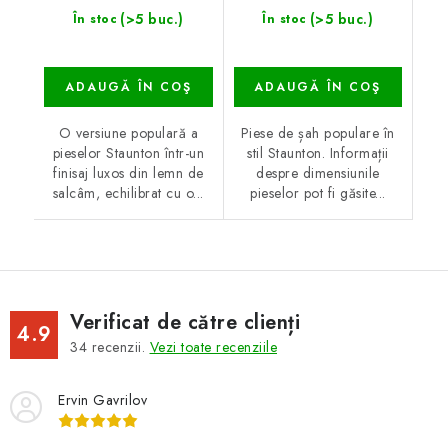
(>5 buc.)
(>5 buc.)
În stoc
În stoc
ADAUGĂ ÎN COŞ
ADAUGĂ ÎN COŞ
O versiune populară a
Piese de șah populare în
pieselor Staunton într-un
stil Staunton. Informații
finisaj luxos din lemn de
despre dimensiunile
salcâm, echilibrat cu o...
pieselor pot fi găsite...
Verificat de către clienți
4.9
34
recenzii.
Vezi toate recenziile
Ervin Gavrilov