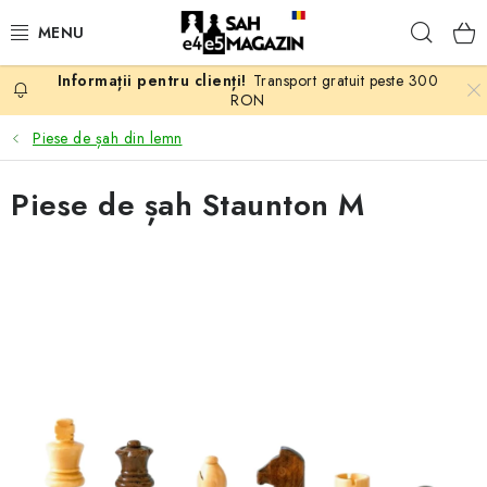
Treci
Căuta
la
conținut
Transport gratuit peste 300
PROMOTII
RON
Piese de șah din lemn
ȘAH
Piese de șah Staunton M
PIESE DE ȘAH
TABLE DE ȘAH
CEAS DE ȘAH
CĂRȚI DE ȘAH
ANTICARIAT