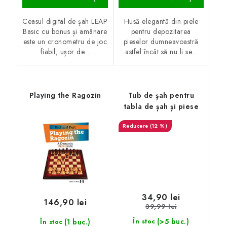
Ceasul digital de șah LEAP
Husă elegantă din piele
Basic cu bonus și amânare
pentru depozitarea
este un cronometru de joc
pieselor dumneavoastră
fiabil, ușor de...
astfel încât să nu li se...
Playing the Ragozin
Tub de șah pentru
tabla de șah și piese
(12 %)
34,90 lei
146,90 lei
39,99 lei
(>5 buc.)
(1 buc.)
În stoc
În stoc