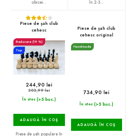
obicei...
în 2-3...
Piese de șah club
Piese de șah club
cehesc
cehesc original
(19 %)
Handmade
Top
244,90 lei
303,99 lei
734,90 lei
(>5 buc.)
În stoc
(>5 buc.)
În stoc
ADAUGĂ ÎN COŞ
ADAUGĂ ÎN COŞ
Piese de șah populare în