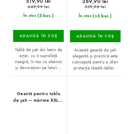
519,90 lei
269,90 lei
649,99 lei
339,90 lei
(5 buc.)
(>5 buc.)
În stoc
În stoc
ADAUGĂ ÎN COŞ
ADAUGĂ ÎN COŞ
Tablă de șah din lemn de
Această geantă de șah
arțar, cu o suprafață
elegantă și practică este
neagră, în ton cu abanos
concepută pentru a oferi
și decorațiuni pe laturi....
protecție ideală tablei...
Geantă pentru tabla
de șah – mărime XXL –
55 cm