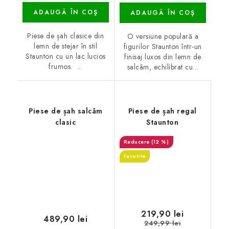
ADAUGĂ ÎN COŞ
ADAUGĂ ÎN COŞ
Piese de șah clasice din
O versiune populară a
lemn de stejar în stil
figurilor Staunton într-un
Staunton cu un lac lucios
finisaj luxos din lemn de
frumos. ...
salcâm, echilibrat cu...
Piese de șah salcâm
Piese de șah regal
clasic
Staunton
(12 %)
Favorite
219,90 lei
489,90 lei
249,99 lei