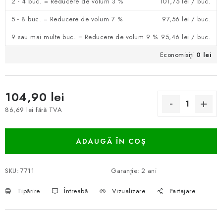
2 - 4 buc. = Reducere de volum 3 %
101,75 lei
/ buc.
5 - 8 buc. = Reducere de volum 7 %
97,56 lei
/ buc.
9 sau mai multe buc. = Reducere de volum 9 %
95,46 lei
/ buc.
Economisiţi
0 lei
104,90 lei
86,69 lei fără TVA
Evaluare preţ:
ADAUGĂ ÎN COŞ
SKU:
7711
Garanţie
:
2 ani
Tipărire
Întreabă
Vizualizare
Partajare