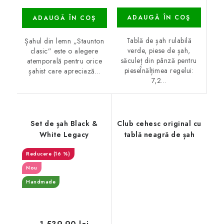
ADAUGĂ ÎN COŞ
ADAUGĂ ÎN COŞ
Tablă de șah rulabilă
Șahul din lemn „Staunton
verde, piese de șah,
clasic” este o alegere
săculeț din pânză pentru
atemporală pentru orice
pieseÎnălțimea regelui:
șahist care apreciază...
7,2...
Set de șah Black &
Club cehesc original cu
White Legacy
tablă neagră de șah
(16 %)
Nou
Handmade