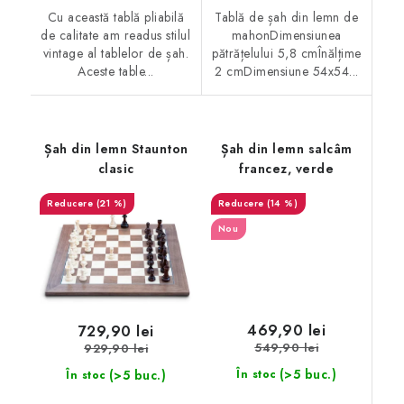
Cu această tablă pliabilă
Tablă de șah din lemn de
de calitate am readus stilul
mahonDimensiunea
vintage al tablelor de șah.
pătrățelului 5,8 cmÎnălțime
Aceste table...
2 cmDimensiune 54x54...
Șah din lemn Staunton
Șah din lemn salcâm
clasic
francez, verde
(21 %)
(14 %)
Nou
469,90 lei
729,90 lei
549,90 lei
929,90 lei
(>5 buc.)
(>5 buc.)
În stoc
În stoc