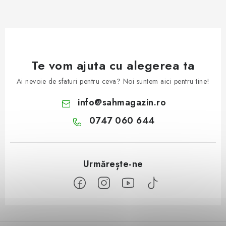
Te vom ajuta cu alegerea ta
Ai nevoie de sfaturi pentru ceva? Noi suntem aici pentru tine!
info
@
sahmagazin.ro
0747 060 644
S
u