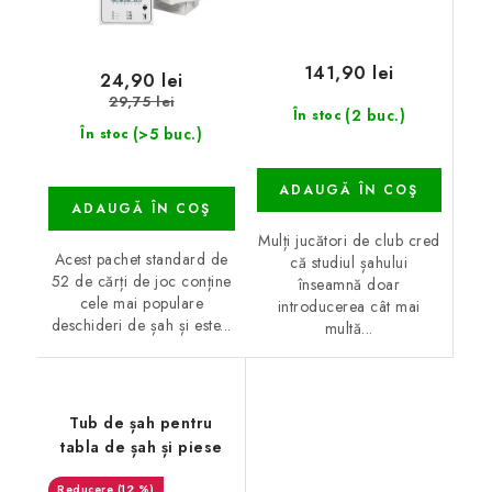
141,90 lei
24,90 lei
29,75 lei
(2 buc.)
În stoc
(>5 buc.)
În stoc
ADAUGĂ ÎN COŞ
ADAUGĂ ÎN COŞ
Mulți jucători de club cred
Acest pachet standard de
că studiul șahului
52 de cărți de joc conține
înseamnă doar
cele mai populare
introducerea cât mai
deschideri de șah și este...
multă...
Tub de șah pentru
tabla de șah și piese
(12 %)