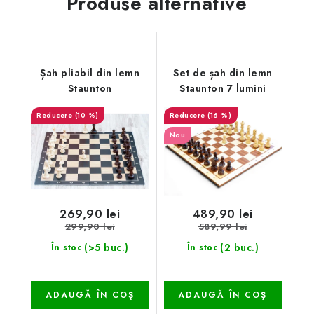
Produse alternative
Șah pliabil din lemn
Set de șah din lemn
Staunton
Staunton 7 lumini
(10 %)
(16 %)
Nou
269,90 lei
489,90 lei
299,90 lei
589,99 lei
(>5 buc.)
(2 buc.)
În stoc
În stoc
ADAUGĂ ÎN COŞ
ADAUGĂ ÎN COŞ