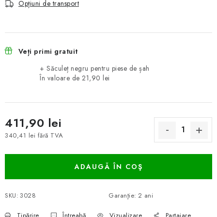
Opțiuni de transport
Veți primi gratuit
+ Săculeț negru pentru piese de șah
În valoare de 21,90 lei
411,90 lei
340,41 lei fără TVA
Evaluare preţ:
ADAUGĂ ÎN COŞ
SKU:
3028
Garanţie
:
2 ani
Tipărire
Întreabă
Vizualizare
Partajare