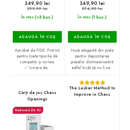
349,90 lei
349,90 lei
399,99 lei
974,90 lei
(>5 buc.)
(1 buc.)
În stoc
În stoc
ADAUGĂ ÎN COŞ
ADAUGĂ ÎN COŞ
Aprobat de FIDE. Potrivit
Husă elegantă din piele
pentru toate tipurile de
pentru depozitarea
competiții și turnee.
pieselor dumneavoastră
✅ Livrare de...
astfel încât să nu li se...
The Lasker Method to
Cărți de joc Chess
Improve in Chess
Openings
(16 %)