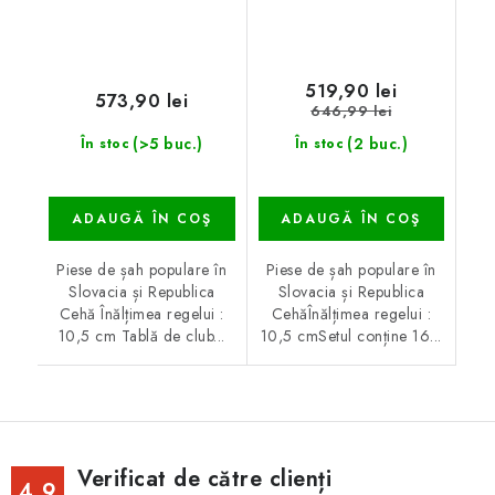
519,90 lei
573,90 lei
646,99 lei
(>5 buc.)
(2 buc.)
În stoc
În stoc
ADAUGĂ ÎN COŞ
ADAUGĂ ÎN COŞ
Piese de șah populare în
Piese de șah populare în
Slovacia și Republica
Slovacia și Republica
Cehă Înălțimea regelui :
CehăÎnălțimea regelui :
10,5 cm Tablă de club...
10,5 cmSetul conține 16...
Verificat de către clienți
4.9