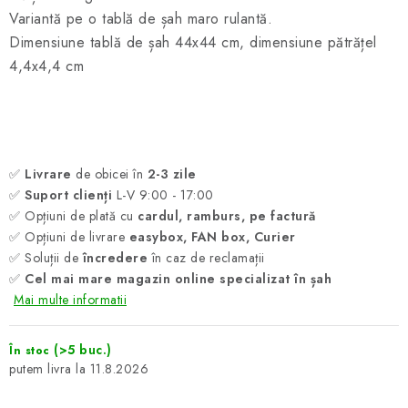
Variantă pe o tablă de șah maro rulantă.
Dimensiune tablă de șah 44x44 cm, dimensiune pătrățel
4,4x4,4 cm
✅
Livrare
de obicei în
2-3 zile
✅
Suport clienți
L-V 9:00 - 17:00
✅ Opțiuni de plată cu
cardul, ramburs, pe factură
✅ Opțiuni de livrare
easybox, FAN box, Curier
✅ Soluții de
încredere
în caz de reclamații
✅
Cel mai mare magazin online specializat în șah
Mai multe informatii
(>5 buc.)
În stoc
11.8.2026