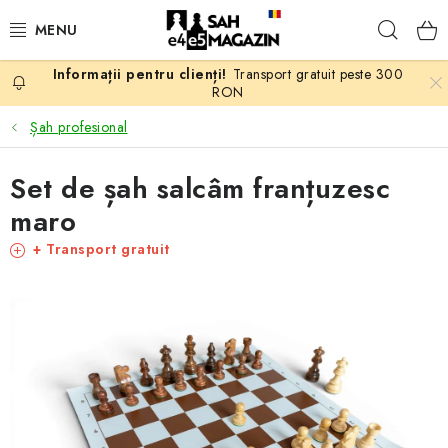
Treci
Căuta
la
conținut
Transport gratuit peste 300
PROMOTII
RON
Șah profesional
ȘAH
Set de șah salcâm franțuzesc
PIESE DE ȘAH
maro
TABLE DE ȘAH
+ Transport gratuit
CEAS DE ȘAH
CĂRȚI DE ȘAH
ANTICARIAT