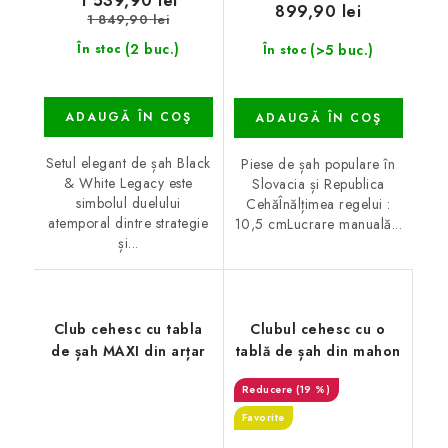
1 539,90 lei
899,90 lei
1 849,90 lei
(2 buc.)
(>5 buc.)
În stoc
În stoc
ADAUGĂ ÎN COŞ
ADAUGĂ ÎN COŞ
Setul elegant de șah Black
Piese de șah populare în
& White Legacy este
Slovacia și Republica
simbolul duelului
CehăÎnălțimea regelui :
atemporal dintre strategie
10,5 cmLucrare manuală...
și...
Club cehesc cu tabla
Clubul cehesc cu o
de șah MAXI din arțar
tablă de șah din mahon
(19 %)
Favorite