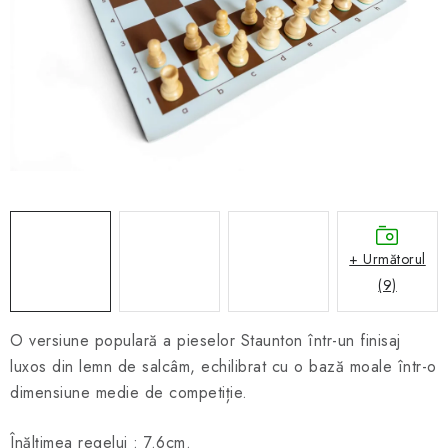
ȘAH ONLINE
MERCH ȘAH
CADOURI
Blog
Contact
Despre noi
Condiţii generale de vânzare
+ Următorul
(9)
O versiune populară a pieselor Staunton într-un finisaj
luxos din lemn de salcâm, echilibrat cu o bază moale într-o
dimensiune medie de competiție.
Înălțimea regelui : 7.6cm.