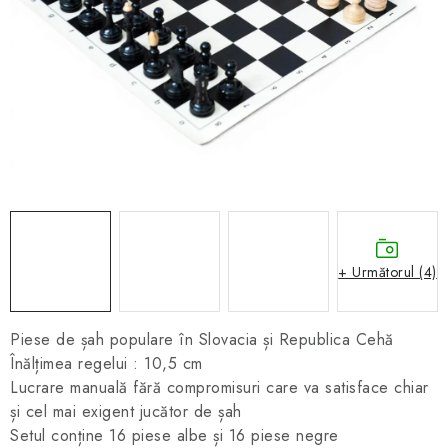
ȘAH ONLINE
MERCH ȘAH
CADOURI
Blog
Contact
Despre noi
Condiţii generale de vânzare
+ Următorul (4)
Piese de șah populare în Slovacia și Republica Cehă
Înălțimea regelui : 10,5 cm
Lucrare manuală fără compromisuri care va satisface chiar
și cel mai exigent jucător de șah
Setul conține 16 piese albe și 16 piese negre