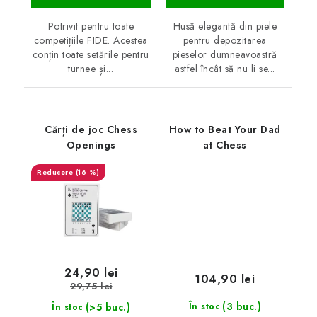
Potrivit pentru toate
Husă elegantă din piele
competițiile FIDE. Acestea
pentru depozitarea
conțin toate setările pentru
pieselor dumneavoastră
turnee și...
astfel încât să nu li se...
Cărți de joc Chess
How to Beat Your Dad
Openings
at Chess
(16 %)
24,90 lei
104,90 lei
29,75 lei
(3 buc.)
(>5 buc.)
În stoc
În stoc