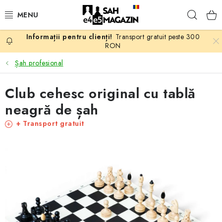
Treci
Căuta
la
conținut
Transport gratuit peste 300
PROMOTII
RON
Șah profesional
ȘAH
Club cehesc original cu tablă
PIESE DE ȘAH
neagră de șah
TABLE DE ȘAH
+ Transport gratuit
CEAS DE ȘAH
CĂRȚI DE ȘAH
ANTICARIAT