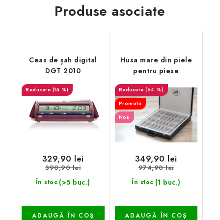
Produse asociate
Ceas de șah digital
Husa mare din piele
DGT 2010
pentru piese
(15 %)
(64 %)
Promotii
Nou
329,90 lei
349,90 lei
390,90 lei
974,90 lei
(>5 buc.)
(1 buc.)
În stoc
În stoc
ADAUGĂ ÎN COŞ
ADAUGĂ ÎN COŞ