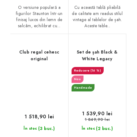
O versiune populară a
Cu această tablă pliabilă
figurilor Staunton într-un
de calitate am readus stilul
finisaj luxos din lemn de
vintage al tablelor de șah.
salcâm, echilibrat cu...
Aceste table...
Club regal cehesc
Set de șah Black &
original
White Legacy
(16 %)
Nou
Handmade
1 539,90 lei
1 518,90 lei
1 849,90 lei
(3 buc.)
(2 buc.)
În stoc
În stoc