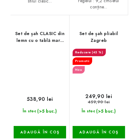
regelui : 9,2 cmSetul
stilul clasic...
conține...
Set de șah CLASIC din
Set de șah pliabil
lemn cu o tablă maro
Zagreb
rulantă
(45 %)
Promotii
Nou
249,90 lei
538,90 lei
459,90 lei
(>5 buc.)
(>5 buc.)
În stoc
În stoc
ADAUGĂ ÎN COŞ
ADAUGĂ ÎN COŞ