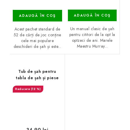
ADAUGĂ ÎN COŞ
ADAUGĂ ÎN COŞ
Un manual clasic de șah
Acest pachet standard de
pentru cititori de la opt la
52 de cărți de joc conține
optzeci de ani. Marele
cele mai populare
Maestru Murray...
deschideri de șah și este...
Tub de șah pentru
tabla de șah și piese
(12 %)
34,90 lei