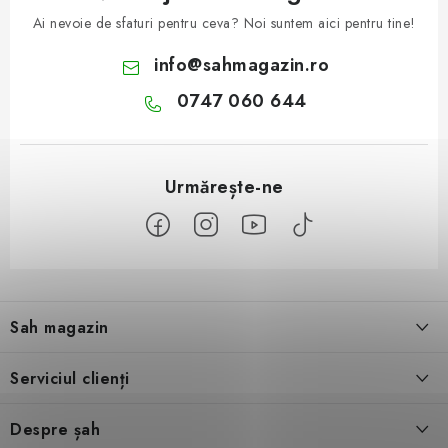
Ai nevoie de sfaturi pentru ceva? Noi suntem aici pentru tine!
info
@
sahmagazin.ro
0747 060 644
S
u
Sah magazin
b
s
Despre noi
Serviciul clienți
o
l
Contact
Condiţii generale de vânzare
Despre șah