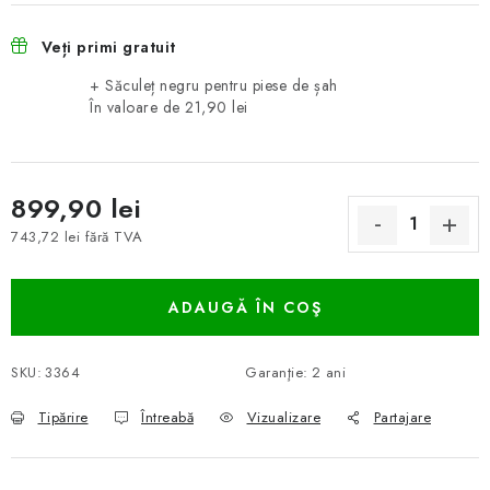
Veți primi gratuit
+ Săculeț negru pentru piese de șah
În valoare de 21,90 lei
899,90 lei
743,72 lei fără TVA
Evaluare preţ:
ADAUGĂ ÎN COŞ
SKU:
3364
Garanţie
:
2 ani
Tipărire
Întreabă
Vizualizare
Partajare