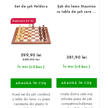
Set de șah Veldora
Șah din lemn Staunton
cu tabla de șah care se
rulează alb/negru
(13 %)
599,90 lei
381,90 lei
689,90 lei
(>5 buc.)
(>5 buc.)
În stoc
În stoc
ADAUGĂ ÎN COŞ
ADAUGĂ ÎN COŞ
Unele dintre cele mai
Acest set de șah combină
utilizate piese de șah
o tablă din lemn cu piese
competitive.Înălțimea
rezistente din plastic în