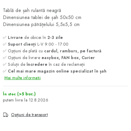
Tablă de șah rulantă neagră
Dimensiunea tablei de șah 50x50 cm
Dimensiunea pătrățelului 5,5x5,5 cm
✅
Livrare
de obicei în
2-3 zile
✅
Suport clienți
L-V 9:00 - 17:00
✅ Opțiuni de plată cu
cardul, ramburs, pe factură
✅ Opțiuni de livrare
easybox, FAN box, Curier
✅ Soluții de
încredere
în caz de reclamații
✅
Cel mai mare magazin online specializat în șah
Mai multe informatii
(>5 buc.)
În stoc
12.8.2026
Opțiuni de transport