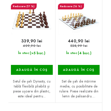
(17 %)
(16 %)
339,90 lei
440,90 lei
409,90 lei
528,99 lei
(>5 buc.)
(4 buc.)
În stoc
În stoc
ADAUGĂ ÎN COŞ
ADAUGĂ ÎN COŞ
Setul de șah Dynasty, cu
Set de șah de mărime
tablă flexibilă pliabilă și
medie, cu posibilitate de
piese ușoare din plastic,
rulare. Piese realizate din
este ideal pentru...
lemn de palisandru....