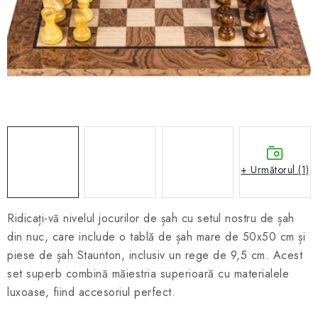
ȘAH ONLINE
MERCH ȘAH
CADOURI
Blog
Contact
Despre noi
Condiţii generale de vânzare
+ Următorul (1)
Ridicați-vă nivelul jocurilor de șah cu setul nostru de șah
din nuc, care include o tablă de șah mare de 50x50 cm și
piese de șah Staunton, inclusiv un rege de 9,5 cm. Acest
set superb combină măiestria superioară cu materialele
luxoase, fiind accesoriul perfect.