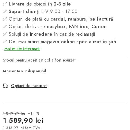
✅
Livrare
de obicei în
2-3 zile
✅
Suport clienți
L-V 9:00 - 17:00
✅ Opțiuni de plată cu
cardul, ramburs, pe factură
✅ Opțiuni de livrare
easybox, FAN box, Curier
✅ Soluții de
încredere
în caz de reclamații
✅
Cel mai mare magazin online specializat în șah
Mai multe informatii
Stocul pentru acest articol a fost epuizat…
Momentan indisponibil
Opțiuni de transport
1 849,99 lei
–14 %
1 589,90 lei
1 313,97 lei fără TVA