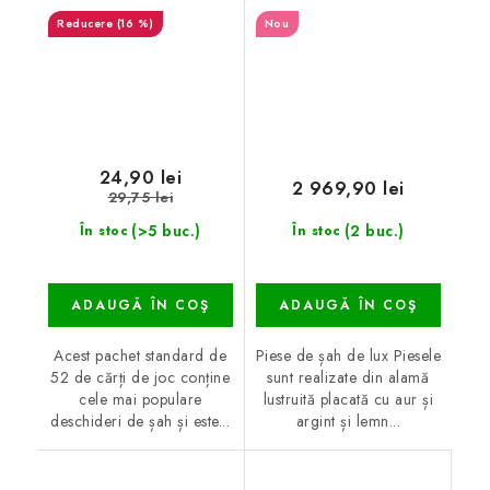
(16 %)
Nou
24,90 lei
2 969,90 lei
29,75 lei
(>5 buc.)
(2 buc.)
În stoc
În stoc
ADAUGĂ ÎN COŞ
ADAUGĂ ÎN COŞ
Acest pachet standard de
Piese de șah de lux Piesele
52 de cărți de joc conține
sunt realizate din alamă
cele mai populare
lustruită placată cu aur și
deschideri de șah și este...
argint și lemn...