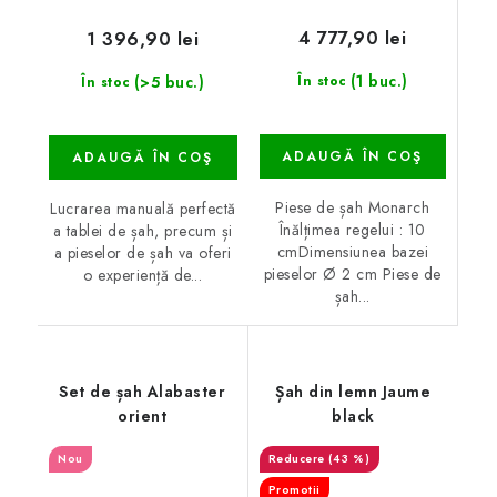
4 777,90 lei
1 396,90 lei
(1 buc.)
(>5 buc.)
În stoc
În stoc
ADAUGĂ ÎN COŞ
ADAUGĂ ÎN COŞ
Piese de șah Monarch
Lucrarea manuală perfectă
Înălțimea regelui : 10
a tablei de șah, precum și
cmDimensiunea bazei
a pieselor de șah va oferi
pieselor Ø 2 cm Piese de
o experiență de...
șah...
Set de șah Alabaster
Șah din lemn Jaume
orient
black
Nou
(43 %)
Promotii