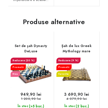
Produse alternative
Set de șah Dynasty
Șah de lux Greek
DeLuxe
Mythology mare
(20 %)
(9 %)
Promotii
Promotii
Nou
Favorite
949,90 lei
3 690,90 lei
1 200,90 lei
4 079,90 lei
(>5 buc.)
(2 buc.)
În stoc
În stoc