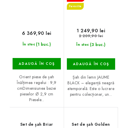
Favorite
1 249,90 lei
6 369,90 lei
2 209,90 lei
(1 buc.)
(3 buc.)
În stoc
În stoc
ADAUGĂ ÎN COŞ
ADAUGĂ ÎN COŞ
Orient piese de șah
Șah din lemn JAUME
Înălțimea regelui : 9,9
BLACK – eleganță neagră
cmDimensiunea bazei
atemporală. Este o lucrare
pieselor Ø 2,9 cm
pentru colecționar, un...
Piesele...
Set de șah Briar
Set de șah Golden