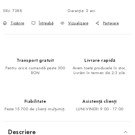
Evaluare preţ:
SKU:
7388
Garanţie
:
2 ani
Tipărire
Întreabă
Vizualizare
Partajare
Transport gratuit
Livrare rapidă
Pentru orice comandă peste 300
Avem toate produsele în stoc.
RON
Livrăm în termen de 2-3 zile.
Fiabilitate
Asistență clienți
Peste 15 700 de clienți mulțumiți.
LUNI-VINERI 9:00 - 17:00
Descriere