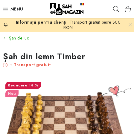
Treci
Căuta
la
conținut
Transport gratuit peste 300
PROMOTII
RON
Șah de lux
ȘAH
Șah din lemn Timber
PIESE DE ȘAH
+ Transport gratuit
TABLE DE ȘAH
14 %
CEAS DE ȘAH
Nou
CĂRȚI DE ȘAH
ANTICARIAT