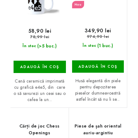
Nou
349,90 lei
58,90 lei
974,90 lei
78,99 lei
(1 buc.)
(>5 buc.)
În stoc
În stoc
ADAUGĂ ÎN COŞ
ADAUGĂ ÎN COŞ
Husă elegantă din piele
Cană ceramică imprimată
pentru depozitarea
cu grafică e4e5, din care
pieselor dumneavoastră
o să savurezi un ceai sau o
astfel încât să nu li se...
cafea la un...
Cărți de joc Chess
Piese de șah oriental
Openings
auriu-argintiu