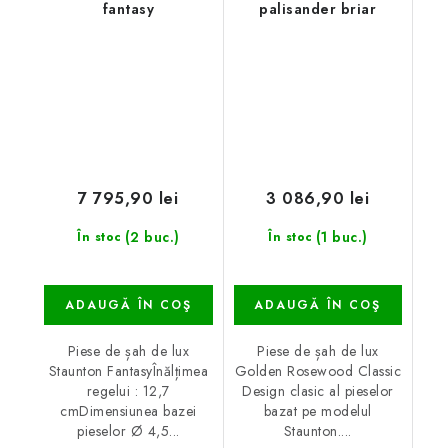
fantasy
palisander briar
7 795,90 lei
3 086,90 lei
(2 buc.)
(1 buc.)
În stoc
În stoc
ADAUGĂ ÎN COŞ
ADAUGĂ ÎN COŞ
Piese de șah de lux
Piese de șah de lux
Staunton FantasyÎnălțimea
Golden Rosewood Classic
regelui : 12,7
Design clasic al pieselor
cmDimensiunea bazei
bazat pe modelul
pieselor Ø 4,5...
Staunton....