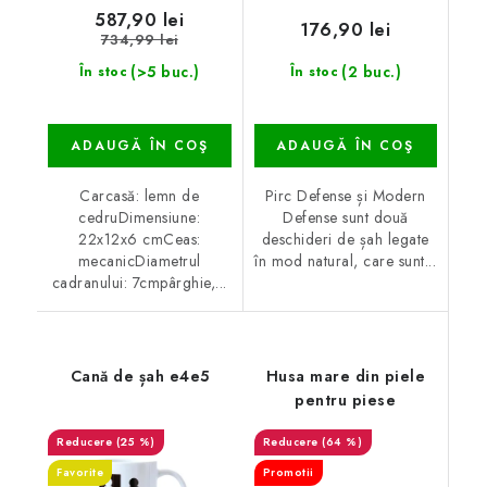
587,90 lei
176,90 lei
734,99 lei
(>5 buc.)
(2 buc.)
În stoc
În stoc
ADAUGĂ ÎN COŞ
ADAUGĂ ÎN COŞ
Carcasă: lemn de
Pirc Defense și Modern
cedruDimensiune:
Defense sunt două
22x12x6 cmCeas:
deschideri de șah legate
mecanicDiametrul
în mod natural, care sunt...
cadranului: 7cmpârghie,...
Cană de șah e4e5
Husa mare din piele
pentru piese
(25 %)
(64 %)
Favorite
Promotii