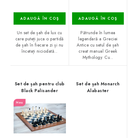
ADAUGĂ ÎN COŞ
ADAUGĂ ÎN COŞ
Un set de șah de lux cu
Pătrunde în lumea
care puteți juca o partidă
legendară a Greciei
de șah în fiecare zi și nu
Antice cu setul de șah
încetați niciodată...
creat manual Greek
Mythology. Cu...
Set de șah pentru club
Set de șah Monarch
Black Palisander
Alabaster
Nou