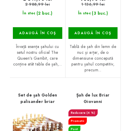
2 988,99 lei
1 136,99 lei
(2 buc.)
(3 buc.)
În stoc
În stoc
ADAUGĂ ÎN COŞ
ADAUGĂ ÎN COŞ
Învață esența șahului cu
Tablă de șah din lemn de
setul nostru oficial The
nuc și arțar, de o
Queen's Gambit, care
dimensiune concepută
conține atât tabla de șah,...
pentru șahul competitiv,
precum...
Set de șah Golden
Șah de lux Briar
palisander briar
Giovanni
(4 %)
Promotii
Pont