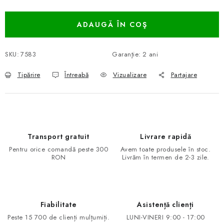
Evaluare preţ:
ADAUGĂ ÎN COŞ
SKU:
7583
Garanţie
:
2 ani
Tipărire
Întreabă
Vizualizare
Partajare
Transport gratuit
Livrare rapidă
Pentru orice comandă peste 300
Avem toate produsele în stoc.
RON
Livrăm în termen de 2-3 zile.
Fiabilitate
Asistență clienți
Peste 15 700 de clienți mulțumiți.
LUNI-VINERI 9:00 - 17:00