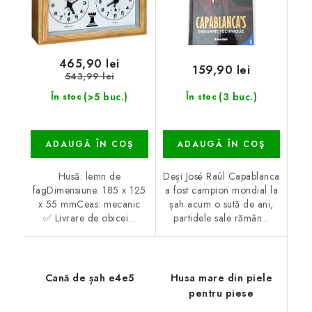
465,90 lei
159,90 lei
543,99 lei
(>5 buc.)
(3 buc.)
În stoc
În stoc
ADAUGĂ ÎN COŞ
ADAUGĂ ÎN COŞ
Husă: lemn de
Deși José Raúl Capablanca
fagDimensiune: 185 x 125
a fost campion mondial la
x 55 mmCeas: mecanic
șah acum o sută de ani,
✅ Livrare de obicei...
partidele sale rămân...
Cană de șah e4e5
Husa mare din piele
pentru piese