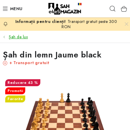
Treci
Căuta
la
conținut
Transport gratuit peste 300
PROMOTII
RON
Șah de lux
ȘAH
Șah din lemn Jaume black
PIESE DE ȘAH
+ Transport gratuit
TABLE DE ȘAH
43 %
CEAS DE ȘAH
Promotii
Favorite
CĂRȚI DE ȘAH
ANTICARIAT