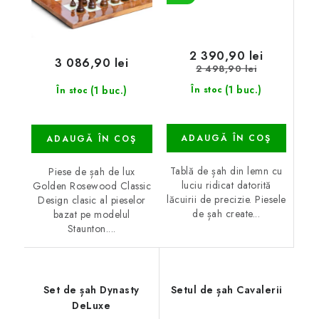
2 390,90 lei
3 086,90 lei
2 498,90 lei
(1 buc.)
(1 buc.)
În stoc
În stoc
ADAUGĂ ÎN COŞ
ADAUGĂ ÎN COŞ
Tablă de șah din lemn cu
Piese de șah de lux
luciu ridicat datorită
Golden Rosewood Classic
lăcuirii de precizie. Piesele
Design clasic al pieselor
de șah create...
bazat pe modelul
Staunton....
Set de șah Dynasty
Setul de șah Cavalerii
DeLuxe