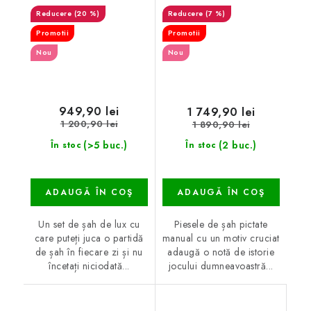
(20 %)
(7 %)
Promotii
Promotii
Nou
Nou
949,90 lei
1 749,90 lei
1 200,90 lei
1 890,90 lei
(>5 buc.)
(2 buc.)
În stoc
În stoc
ADAUGĂ ÎN COŞ
ADAUGĂ ÎN COŞ
Un set de șah de lux cu
Piesele de șah pictate
care puteți juca o partidă
manual cu un motiv cruciat
de șah în fiecare zi și nu
adaugă o notă de istorie
încetați niciodată...
jocului dumneavoastră...