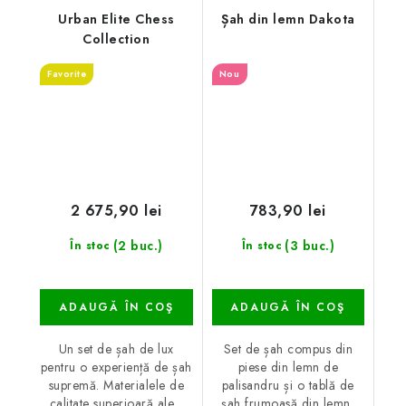
Urban Elite Chess
Șah din lemn Dakota
Collection
Favorite
Nou
2 675,90 lei
783,90 lei
(2 buc.)
(3 buc.)
În stoc
În stoc
ADAUGĂ ÎN COŞ
ADAUGĂ ÎN COŞ
Un set de șah de lux
Set de șah compus din
pentru o experiență de șah
piese din lemn de
supremă. Materialele de
palisandru și o tablă de
calitate superioară ale...
șah frumoasă din lemn,