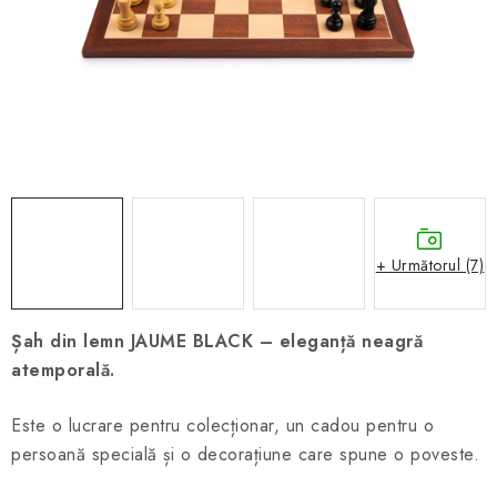
ȘAH ONLINE
MERCH ȘAH
CADOURI
Blog
Contact
Despre noi
Condiţii generale de vânzare
+ Următorul (7)
Șah din lemn JAUME BLACK – eleganță neagră
atemporală.
Este o lucrare pentru colecționar, un cadou pentru o
persoană specială și o decorațiune care spune o poveste.