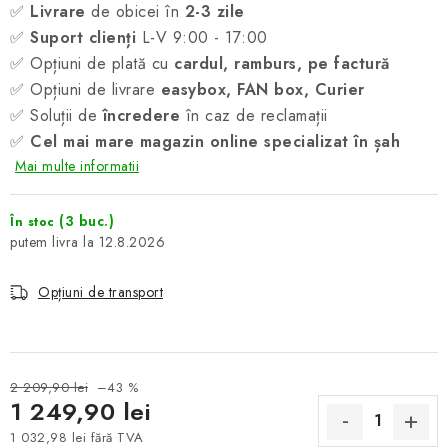
✅
Livrare
de obicei în
2-3 zile
✅
Suport clienți
L-V 9:00 - 17:00
✅ Opțiuni de plată cu
cardul, ramburs, pe factură
✅ Opțiuni de livrare
easybox, FAN box, Curier
✅ Soluții de
încredere
în caz de reclamații
✅
Cel mai mare magazin online specializat în șah
Mai multe informatii
(3 buc.)
În stoc
12.8.2026
Opțiuni de transport
2 209,90 lei
–43 %
1 249,90 lei
1 032,98 lei fără TVA