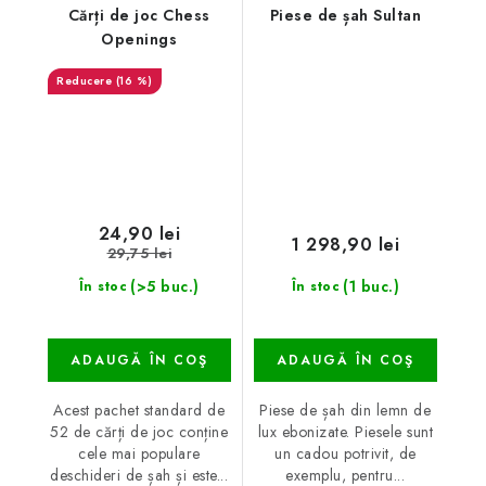
Cărți de joc Chess
Piese de șah Sultan
Openings
(16 %)
24,90 lei
1 298,90 lei
29,75 lei
(>5 buc.)
(1 buc.)
În stoc
În stoc
ADAUGĂ ÎN COŞ
ADAUGĂ ÎN COŞ
Acest pachet standard de
Piese de șah din lemn de
52 de cărți de joc conține
lux ebonizate. Piesele sunt
cele mai populare
un cadou potrivit, de
deschideri de șah și este...
exemplu, pentru...