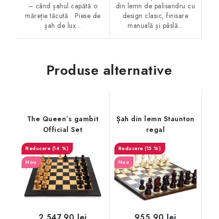
– când șahul capătă o
din lemn de palisandru cu
măreție tăcută Piese de
design clasic, finisare
șah de lux...
manuală și pâslă...
Produse alternative
The Queen´s gambit
Șah din lemn Staunton
Official Set
regal
(14 %)
(15 %)
Nou
Nou
2 547,90 lei
955,90 lei