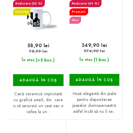
(25 %)
(64 %)
Favorite
Promotii
Nou
349,90 lei
58,90 lei
974,90 lei
78,99 lei
(1 buc.)
(>5 buc.)
În stoc
În stoc
ADAUGĂ ÎN COŞ
ADAUGĂ ÎN COŞ
Husă elegantă din piele
Cană ceramică imprimată
pentru depozitarea
cu grafică e4e5, din care
pieselor dumneavoastră
o să savurezi un ceai sau o
astfel încât să nu li se...
cafea la un...