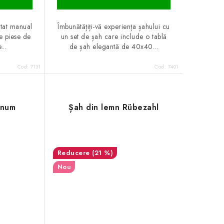
ptat manual
Îmbunătățiți-vă experiența șahului cu
e piese de
un set de șah care include o tablă
...
de șah elegantă de 40x40...
Cod:
7131
Cod:
7401
inum
Șah din lemn Rübezahl
(21 %)
Nou