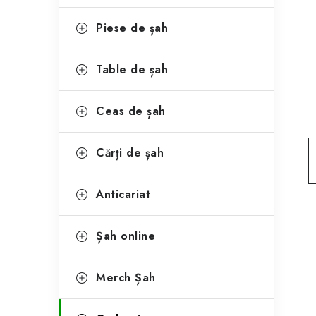
e
ă
g
Piese de șah
l
o
a
r
Table de șah
t
i
Ceas de șah
i
e
r
Cărți de șah
a
Anticariat
l
ă
Șah online
Merch Șah