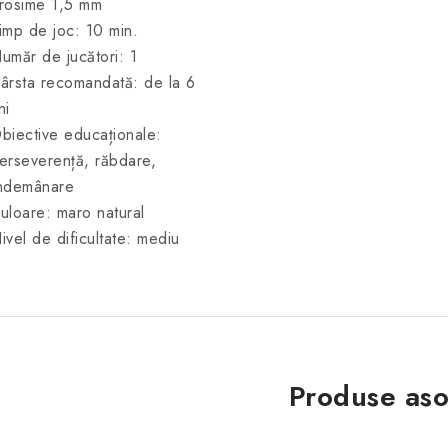
rosime 1,5 mm
imp de joc: 10 min.
umăr de jucători: 1
ârsta recomandată: de la 6
ni
biective educaționale:
erseverență, răbdare,
ndemânare
uloare: maro natural
ivel de dificultate: mediu
Produse aso