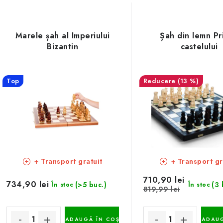
Marele șah al Imperiului
Șah din lemn Pri
Bizantin
castelului
Top
(13 %)
+ Transport gratuit
+ Transport gr
710,90 lei
734,90 lei
(>5 buc.)
(3 
În stoc
În stoc
819,99 lei
ADAUGĂ ÎN COŞ
ADAUG