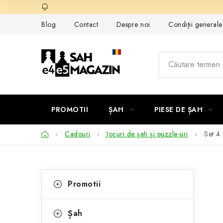
Treci
la
Blog
Contact
Despre noi
Condiţii general
conținut
PROMOTII
ȘAH
PIESE DE ȘAH
Acasă
Cadouri
Jocuri de șah și puzzle-uri
Set 4 
B
C
Sari
Promotii
peste
a
a
categorii
t
r
Șah