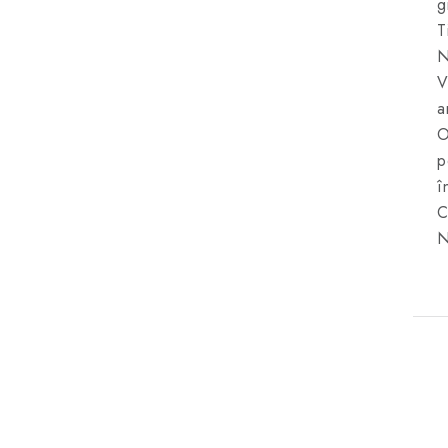
g
T
N
V
a
O
p
î
C
N