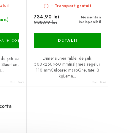
atuit
+ Transport gratuit
734,90 lei
Momentan
buc.)
930,99 lei
indisponibil
DETALII
Ă ÎN COŞ
Dimensiunea tablei de șah:
a de șah cu
500×250×60 mmÎnălțimea regelui:
c Staunton,
110 mmCuloare: maroGreutate: 3
...
kgLemn...
Cod:
7692
Cod:
1494
cotta