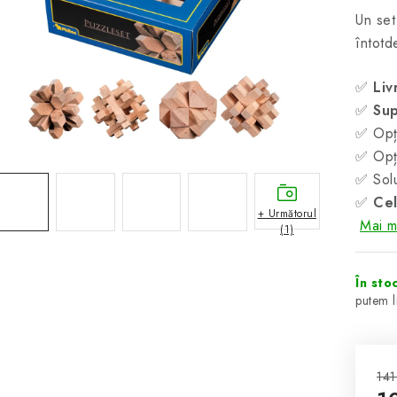
Un set
întotd
✅
Liv
✅
Sup
✅ Opți
✅ Opți
✅ Solu
✅
Cel
+ Următorul
Mai mu
(1)
În sto
141