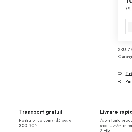
1
89,
Eva
SKU:
7
Garanţ
Tip
Par
Transport gratuit
Livrare rapi
Pentru orice comandă peste
Avem toate produ
300 RON
stoc. Livrăm în t
3 zile.