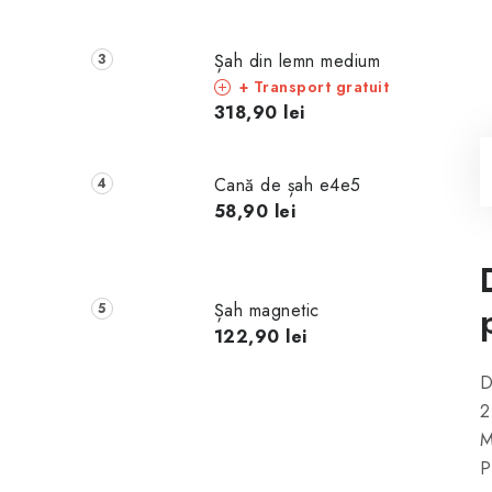
Șah din lemn medium
+ Transport gratuit
318,90 lei
Cană de șah e4e5
58,90 lei
Șah magnetic
122,90 lei
D
2
M
P