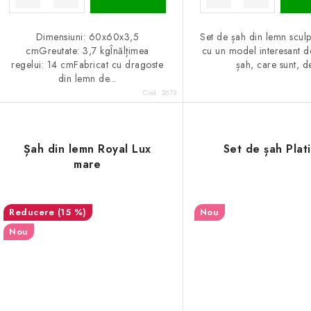
Dimensiuni: 60x60x3,5
Set de șah din lemn scul
cmGreutate: 3,7 kgÎnălțimea
cu un model interesant d
regelui: 14 cmFabricat cu dragoste
șah, care sunt, de
din lemn de...
Cod:
2673
Șah din lemn Royal Lux
Set de șah Plat
mare
(15 %)
Nou
Nou