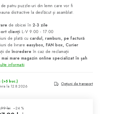
 de patru puzzle-uri din lemn care vor fi
eauna distractive la desfăcut și asamblat.
rare
de obicei în
2-3 zile
ort clienți
L-V 9:00 - 17:00
uni de plată cu
cardul, ramburs, pe factură
uni de livrare
easybox, FAN box, Curier
ții de
încredere
în caz de reclamații
 mai mare magazin online specializat în șah
lte informatii
c
(>5 buc.)
Opțiuni de transport
12.8.2026
,99 lei
–24 %