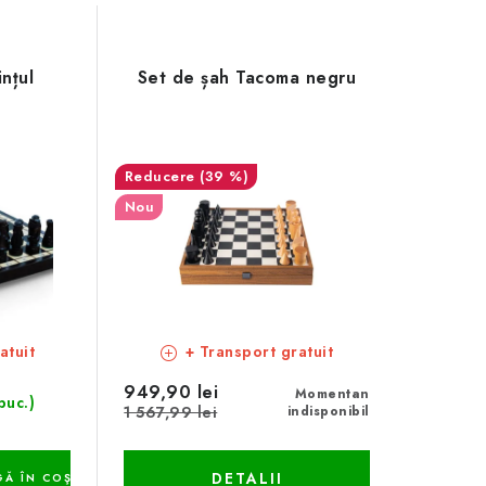
nțul
Set de șah Tacoma negru
(39 %)
Nou
atuit
+ Transport gratuit
949,90 lei
Momentan
buc.)
1 567,99 lei
indisponibil
DETALII
Ă ÎN COŞ