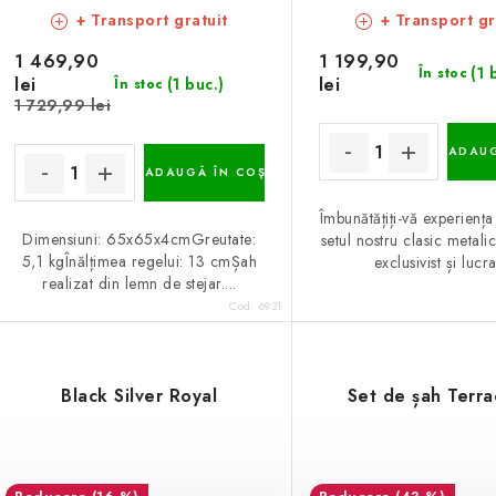
+ Transport gratuit
+ Transport gr
1 469,90
1 199,90
(1 
În stoc
lei
lei
(1 buc.)
În stoc
1 729,99 lei
ADAUG
ADAUGĂ ÎN COŞ
Îmbunătățiți-vă experienț
Dimensiuni: 65x65x4cmGreutate:
setul nostru clasic metali
5,1 kgÎnălțimea regelui: 13 cmȘah
exclusivist și lucrat
realizat din lemn de stejar....
Cod:
6931
Black Silver Royal
Set de șah Terra