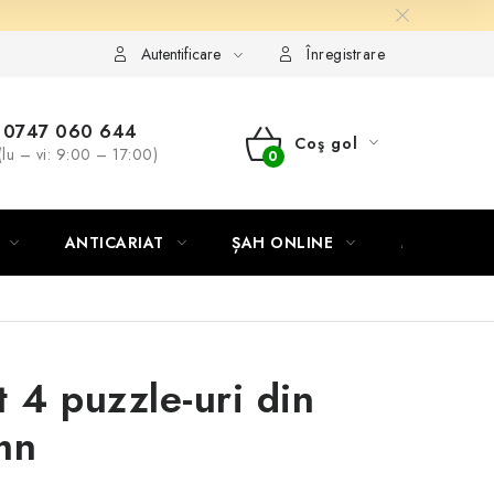
Autentificare
Înregistrare
0747 060 644
Coş gol
(lu – vi: 9:00 – 17:00)
COŞ
DE
ANTICARIAT
ȘAH ONLINE
MERCH ȘA
CUMPĂRĂTURI
t 4 puzzle-uri din
mn