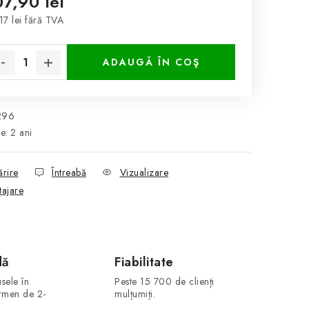
07,90 lei
17 lei fără TVA
luare preţ:
ADAUGĂ ÎN COŞ
296
ie
:
2 ani
ărire
Întreabă
Vizualizare
tajare
dă
Fiabilitate
sele în
Peste 15 700 de clienți
ermen de 2-
mulțumiți.