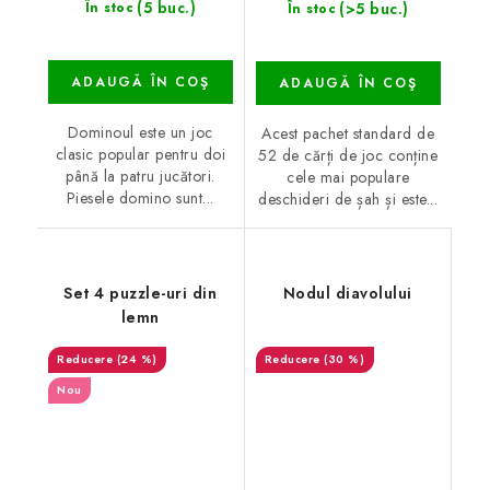
(5 buc.)
(>5 buc.)
În stoc
În stoc
ADAUGĂ ÎN COŞ
ADAUGĂ ÎN COŞ
Dominoul este un joc
Acest pachet standard de
clasic popular pentru doi
52 de cărți de joc conține
până la patru jucători.
cele mai populare
Piesele domino sunt...
deschideri de șah și este...
Set 4 puzzle-uri din
Nodul diavolului
lemn
(24 %)
(30 %)
Nou