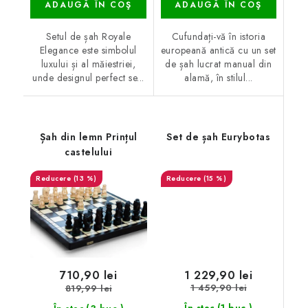
ADAUGĂ ÎN COŞ
ADAUGĂ ÎN COŞ
Setul de șah Royale
Cufundați-vă în istoria
Elegance este simbolul
europeană antică cu un set
luxului și al măiestriei,
de șah lucrat manual din
unde designul perfect se...
alamă, în stilul...
Șah din lemn Prințul
Set de șah Eurybotas
castelului
(13 %)
(15 %)
1 229,90 lei
710,90 lei
1 459,90 lei
819,99 lei