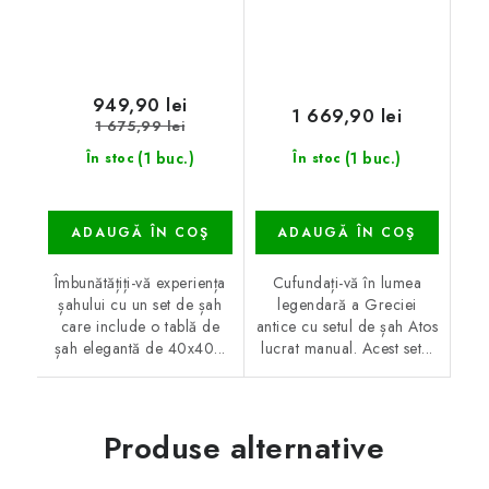
949,90 lei
1 669,90 lei
1 675,99 lei
(1 buc.)
(1 buc.)
În stoc
În stoc
ADAUGĂ ÎN COŞ
ADAUGĂ ÎN COŞ
Îmbunătățiți-vă experiența
Cufundați-vă în lumea
șahului cu un set de șah
legendară a Greciei
care include o tablă de
antice cu setul de șah Atos
șah elegantă de 40x40...
lucrat manual. Acest set...
Produse alternative