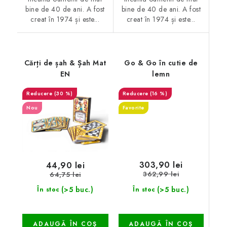
bine de 40 de ani. A fost
bine de 40 de ani. A fost
creat în 1974 și este...
creat în 1974 și este...
Cărți de șah & Șah Mat
Go & Go în cutie de
EN
lemn
(30 %)
(16 %)
Nou
Favorite
303,90 lei
44,90 lei
362,99 lei
64,75 lei
(>5 buc.)
(>5 buc.)
În stoc
În stoc
ADAUGĂ ÎN COŞ
ADAUGĂ ÎN COŞ