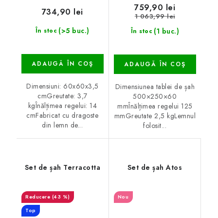
759,90 lei
734,90 lei
1 063,99 lei
(>5 buc.)
(1 buc.)
În stoc
În stoc
ADAUGĂ ÎN COŞ
ADAUGĂ ÎN COŞ
Dimensiuni: 60x60x3,5
Dimensiunea tablei de șah
cmGreutate: 3,7
500×250×60
kgÎnălțimea regelui: 14
mmÎnălțimea regelui 125
cmFabricat cu dragoste
mmGreutate 2,5 kgLemnul
din lemn de...
folosit...
Set de șah Terracotta
Set de șah Atos
(43 %)
Nou
Top