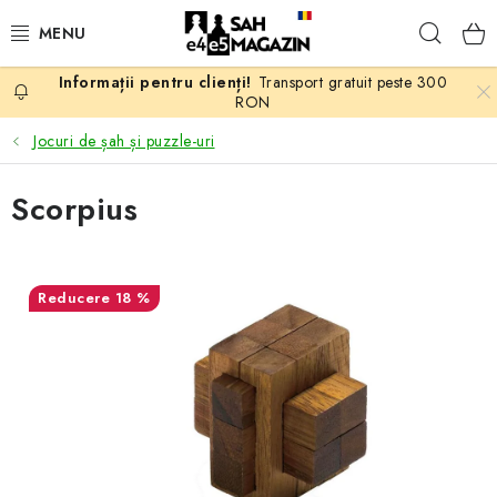
Treci
Căuta
la
conținut
Transport gratuit peste 300
PROMOTII
RON
Jocuri de șah și puzzle-uri
ȘAH
Scorpius
PIESE DE ȘAH
TABLE DE ȘAH
18 %
CEAS DE ȘAH
CĂRȚI DE ȘAH
ANTICARIAT