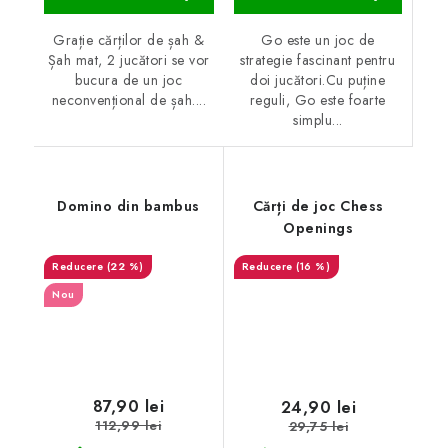
Go este un joc de
Grație cărților de șah &
strategie fascinant pentru
Șah mat, 2 jucători se vor
doi jucători.Cu puține
bucura de un joc
reguli, Go este foarte
neconvențional de șah....
simplu...
Domino din bambus
Cărți de joc Chess
Openings
(22 %)
(16 %)
Nou
87,90 lei
24,90 lei
112,99 lei
29,75 lei