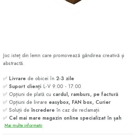
ȘAH ONLINE
MERCH ȘAH
CADOURI
Blog
Contact
Despre noi
Condiţii generale de vânzare
Joc isteț din lemn care promovează gândirea creativă și
abstractă.
✅
Livrare
de obicei în
2-3 zile
✅
Suport clienți
L-V 9:00 - 17:00
✅ Opțiuni de plată cu
cardul, ramburs, pe factură
✅ Opțiuni de livrare
easybox, FAN box, Curier
✅ Soluții de
încredere
în caz de reclamații
✅
Cel mai mare magazin online specializat în șah
Mai multe informatii