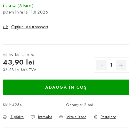
(3 buc.)
În stoc
11.8.2026
Opțiuni de transport
53,99 lei
–18 %
43,90 lei
36,28 lei fără TVA
Evaluare preţ:
ADAUGĂ ÎN COŞ
SKU:
4254
Garanţie
:
2 ani
Tipărire
Întreabă
Vizualizare
Partajare