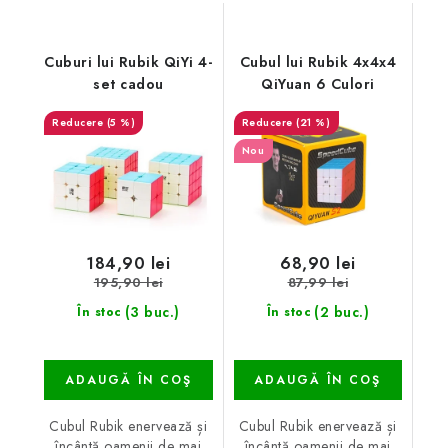
Cuburi lui Rubik QiYi 4-
Cubul lui Rubik 4x4x4
set cadou
QiYuan 6 Culori
(5 %)
(21 %)
Nou
184,90 lei
68,90 lei
195,90 lei
87,99 lei
(3 buc.)
(2 buc.)
În stoc
În stoc
ADAUGĂ ÎN COŞ
ADAUGĂ ÎN COŞ
Cubul Rubik enervează și
Cubul Rubik enervează și
încântă oamenii de mai
încântă oamenii de mai