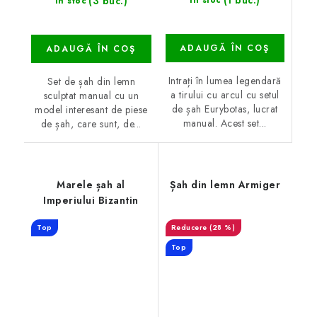
(1 buc.)
(3 buc.)
În stoc
În stoc
ADAUGĂ ÎN COŞ
ADAUGĂ ÎN COŞ
Intrați în lumea legendară
Set de șah din lemn
a tirului cu arcul cu setul
sculptat manual cu un
de șah Eurybotas, lucrat
model interesant de piese
manual. Acest set...
de șah, care sunt, de...
Marele șah al
Șah din lemn Armiger
Imperiului Bizantin
Top
(28 %)
Top