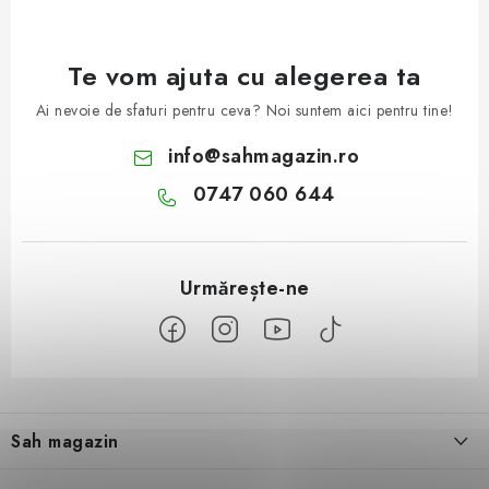
Te vom ajuta cu alegerea ta
Ai nevoie de sfaturi pentru ceva? Noi suntem aici pentru tine!
info
@
sahmagazin.ro
0747 060 644
S
u
Sah magazin
b
s
Despre noi