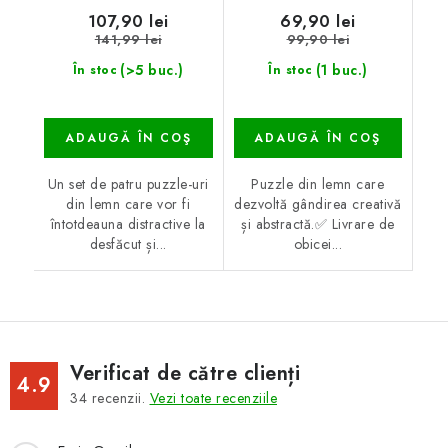
107,90 lei
69,90 lei
141,99 lei
99,90 lei
(>5 buc.)
(1 buc.)
În stoc
În stoc
ADAUGĂ ÎN COŞ
ADAUGĂ ÎN COŞ
Un set de patru puzzle-uri
Puzzle din lemn care
din lemn care vor fi
dezvoltă gândirea creativă
întotdeauna distractive la
și abstractă.✅ Livrare de
desfăcut și...
obicei...
Verificat de către clienți
4.9
34
recenzii.
Vezi toate recenziile