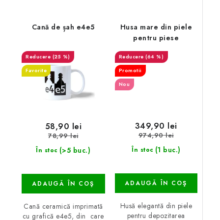
Cană de șah e4e5
Husa mare din piele
pentru piese
(25 %)
(64 %)
Favorite
Promotii
Nou
349,90 lei
58,90 lei
974,90 lei
78,99 lei
(1 buc.)
(>5 buc.)
În stoc
În stoc
ADAUGĂ ÎN COŞ
ADAUGĂ ÎN COŞ
Husă elegantă din piele
Cană ceramică imprimată
pentru depozitarea
cu grafică e4e5, din care