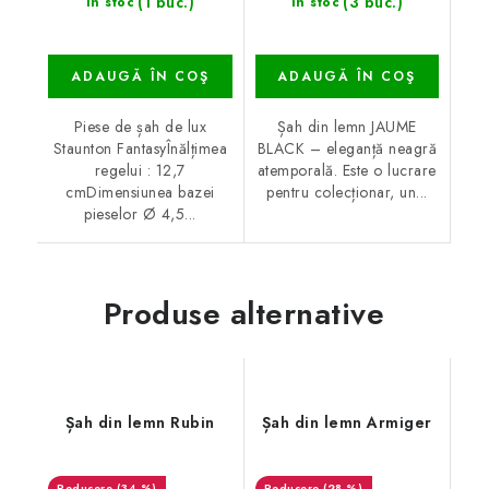
(1 buc.)
(3 buc.)
În stoc
În stoc
ADAUGĂ ÎN COŞ
ADAUGĂ ÎN COŞ
Piese de șah de lux
Șah din lemn JAUME
Staunton FantasyÎnălțimea
BLACK – eleganță neagră
regelui : 12,7
atemporală. Este o lucrare
cmDimensiunea bazei
pentru colecționar, un...
pieselor Ø 4,5...
Produse alternative
Șah din lemn Rubin
Șah din lemn Armiger
(34 %)
(28 %)