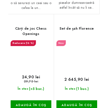
pieselor dumneavoastră
o să savurezi un ceai sau o
astfel încât să nu li se...
cafea la un...
Cărți de joc Chess
Set de șah Florence
Openings
(16 %)
Nou
24,90 lei
2 645,90 lei
29,75 lei
(>5 buc.)
(1 buc.)
În stoc
În stoc
ADAUGĂ ÎN COŞ
ADAUGĂ ÎN COŞ