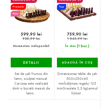
Promotii
Top
Nou
599,90 lei
759,90 lei
920,99 lei
1 063,99 lei
(1 buc.)
Momentan indisponibil
În stoc
DETALII
ADAUGĂ ÎN COŞ
Set de șah frumos din
Dimensiunea tablei de șah
lemn, sculptat manual.
500×250×60
Carcasa este realizată
mmÎnălțimea regelui 125
dintr-o bucată masivă de
mmGreutate 2,5 kgLemnul
lemn...
folosit...