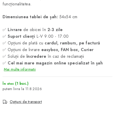
funcționalitatea.
Dimensiunea tablei de șah:
54x54 cm
✅
Livrare
de obicei în
2-3 zile
✅
Suport clienți
L-V 9:00 - 17:00
✅ Opțiuni de plată cu
cardul, ramburs, pe factură
✅ Opțiuni de livrare
easybox, FAN box, Curier
✅ Soluții de
încredere
în caz de reclamații
✅
Cel mai mare magazin online specializat în șah
Mai multe informatii
(1 buc.)
În stoc
11.8.2026
Opțiuni de transport