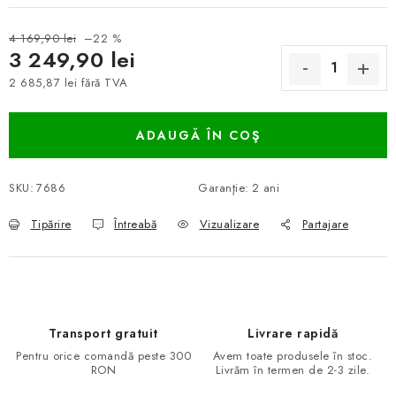
4 169,90 lei
–22 %
3 249,90 lei
2 685,87 lei fără TVA
Evaluare preţ:
ADAUGĂ ÎN COŞ
SKU:
7686
Garanţie
:
2 ani
Tipărire
Întreabă
Vizualizare
Partajare
Transport gratuit
Livrare rapidă
Pentru orice comandă peste 300
Avem toate produsele în stoc.
RON
Livrăm în termen de 2-3 zile.