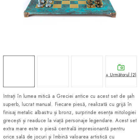
ȘAH ONLINE
MERCH ȘAH
CADOURI
Blog
Contact
Despre noi
Condiţii generale de vânzare
+ Următorul (2)
Intrați în lumea mitică a Greciei antice cu acest set de șah
superb, lucrat manual. Fiecare piesă, realizată cu grijă în
finisaj metalic albastru și bronz, surprinde esența mitologiei
grecești și readuce la viață personaje legendare. Acest set
extra mare este o piesă centrală impresionantă pentru
orice sală de jocuri și îmbină valoarea artistică cu