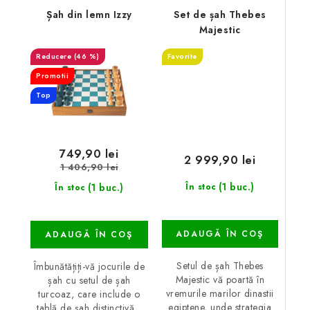
Șah din lemn Izzy
Set de șah Thebes
Majestic
(46 %)
Favorite
Promotii
Top
749,90 lei
2 999,90 lei
1 406,90 lei
(1 buc.)
(1 buc.)
În stoc
În stoc
ADAUGĂ ÎN COŞ
ADAUGĂ ÎN COŞ
Setul de șah Thebes
Îmbunătățiți-vă jocurile de
Majestic vă poartă în
șah cu setul de șah
vremurile marilor dinastii
turcoaz, care include o
egiptene, unde strategia
tablă de șah distinctivă...