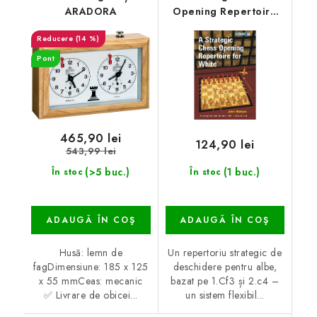
ARADORA
Opening Repertoire
for White
(14 %)
Pont
465,90 lei
124,90 lei
543,99 lei
(>5 buc.)
(1 buc.)
În stoc
În stoc
ADAUGĂ ÎN COŞ
ADAUGĂ ÎN COŞ
Husă: lemn de
Un repertoriu strategic de
fagDimensiune: 185 x 125
deschidere pentru albe,
x 55 mmCeas: mecanic
bazat pe 1.Cf3 și 2.c4 –
✅ Livrare de obicei...
un sistem flexibil...