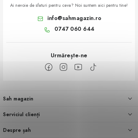
Ai nevoie de sfaturi pentru ceva? Noi suntem aici pentru tine!
info
@
sahmagazin.ro
0747 060 644
S
u
Sah magazin
b
s
Despre noi
Serviciul clienți
o
l
Contact
Condiţii generale de vânzare
Despre șah