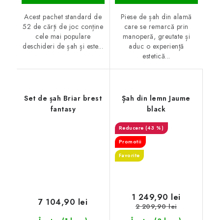
Acest pachet standard de
Piese de șah din alamă
52 de cărți de joc conține
care se remarcă prin
cele mai populare
manoperă, greutate și
deschideri de șah și este...
aduc o experiență
estetică...
Set de șah Briar brest
Șah din lemn Jaume
fantasy
black
(43 %)
Promotii
Favorite
1 249,90 lei
7 104,90 lei
2 209,90 lei