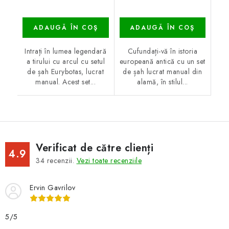
ADAUGĂ ÎN COŞ
ADAUGĂ ÎN COŞ
Intrați în lumea legendară
Cufundați-vă în istoria
a tirului cu arcul cu setul
europeană antică cu un set
de șah Eurybotas, lucrat
de șah lucrat manual din
manual. Acest set...
alamă, în stilul...
Verificat de către clienți
4.9
34
recenzii.
Vezi toate recenziile
Ervin Gavrilov
5/5