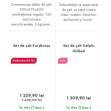
Dimensiunea tablei de șah:
Îmbunătățiți-vă experiența
550×275×600
de șah cu setul nostru
mmÎnălțimea regelui: 120
clasic metalic Staunton,
mmCuloare:
exclusivist și lucrat...
maroGreutate: 3 kgLemn...
Set de șah Eurybotas
Set de șah Delphi
Gilded
(15 %)
Nou
1 229,90 lei
1 309,90 lei
1 459,90 lei
(1 buc.)
(1 buc.)
În stoc
În stoc