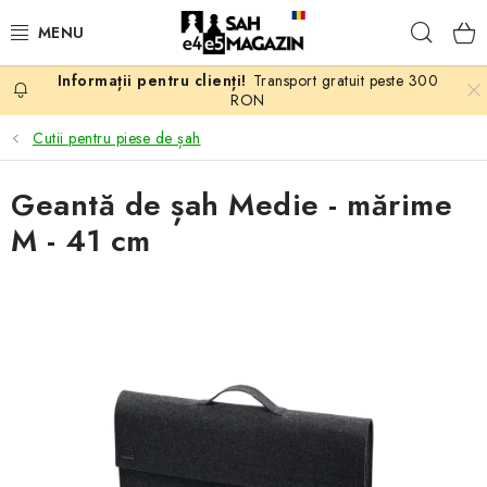
Treci
Căuta
la
conținut
Transport gratuit peste 300
PROMOTII
RON
Cutii pentru piese de șah
ȘAH
Geantă de șah Medie - mărime
PIESE DE ȘAH
M - 41 cm
TABLE DE ȘAH
CEAS DE ȘAH
CĂRȚI DE ȘAH
ANTICARIAT