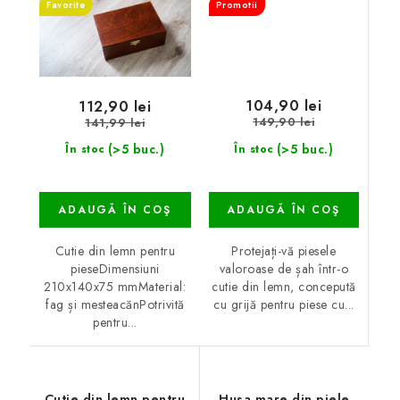
Favorite
Promotii
104,90 lei
112,90 lei
149,90 lei
141,99 lei
(>5 buc.)
(>5 buc.)
În stoc
În stoc
ADAUGĂ ÎN COŞ
ADAUGĂ ÎN COŞ
Protejați-vă piesele
Cutie din lemn pentru
valoroase de șah într-o
pieseDimensiuni
cutie din lemn, concepută
210x140x75 mmMaterial:
cu grijă pentru piese cu...
fag și mesteacănPotrivită
pentru...
Cutie din lemn pentru
Husa mare din piele