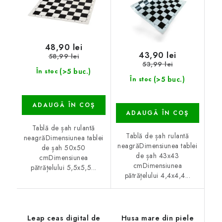
48,90 lei
43,90 lei
58,99 lei
53,99 lei
(>5 buc.)
În stoc
(>5 buc.)
În stoc
ADAUGĂ ÎN COŞ
ADAUGĂ ÎN COŞ
Tablă de șah rulantă
Tablă de șah rulantă
neagrăDimensiunea tablei
neagrăDimensiunea tablei
de șah 50x50
de șah 43x43
cmDimensiunea
cmDimensiunea
pătrățelului 5,5x5,5...
pătrățelului 4,4x4,4...
Leap ceas digital de
Husa mare din piele