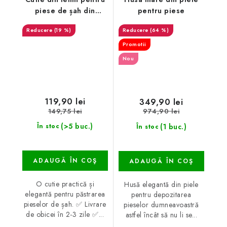
piese de șah din
pentru piese
mahon MAXI
(19 %)
(64 %)
Promotii
Nou
119,90 lei
349,90 lei
149,75 lei
974,90 lei
(>5 buc.)
(1 buc.)
În stoc
În stoc
ADAUGĂ ÎN COŞ
ADAUGĂ ÎN COŞ
O cutie practică și
Husă elegantă din piele
elegantă pentru păstrarea
pentru depozitarea
pieselor de șah. ✅ Livrare
pieselor dumneavoastră
de obicei în 2-3 zile ✅...
astfel încât să nu li se...