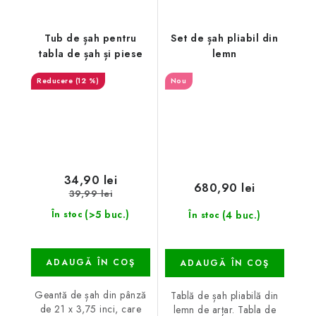
Tub de șah pentru
Set de șah pliabil din
tabla de șah și piese
lemn
(12 %)
Nou
34,90 lei
680,90 lei
39,99 lei
(>5 buc.)
(4 buc.)
În stoc
În stoc
ADAUGĂ ÎN COŞ
ADAUGĂ ÎN COŞ
Geantă de șah din pânză
Tablă de șah pliabilă din
de 21 x 3,75 inci, care
lemn de arțar. Tabla de