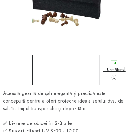
ȘAH ONLINE
MERCH ȘAH
CADOURI
Blog
Contact
Despre noi
Condiţii generale de vânzare
+ Următorul
(6)
Această geantă de șah elegantă și practică este
concepută pentru a oferi protecție ideală setului dvs. de
șah în timpul transportului și depozitării.
✅
Livrare
de obicei în
2-3 zile
✅
Suport clienți
L-V 9:00 - 17:00