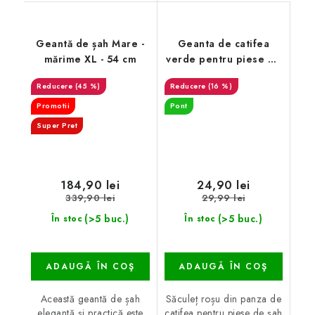
Geantă de șah Mare -
Geanta de catifea
mărime XL - 54 cm
verde pentru piese de
sah
(45 %)
(16 %)
Promotii
Pont
Super Pret
184,90 lei
24,90 lei
339,90 lei
29,99 lei
(>5 buc.)
(>5 buc.)
În stoc
În stoc
ADAUGĂ ÎN COŞ
ADAUGĂ ÎN COŞ
Această geantă de șah
Săculeț roșu din panza de
elegantă și practică este
catifea pentru piese de șah