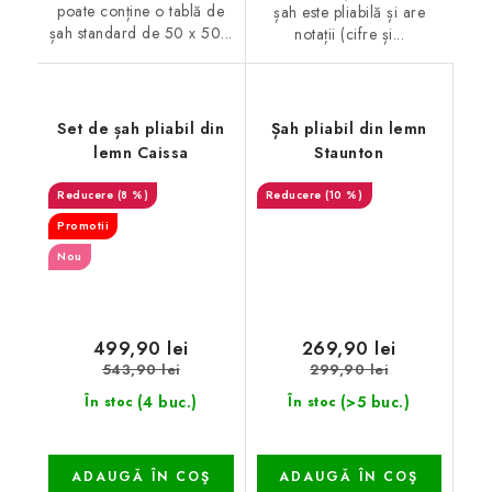
poate conține o tablă de
șah este pliabilă și are
șah standard de 50 x 50...
notații (cifre și...
Set de șah pliabil din
Șah pliabil din lemn
lemn Caissa
Staunton
(8 %)
(10 %)
Promotii
Nou
499,90 lei
269,90 lei
543,90 lei
299,90 lei
(4 buc.)
(>5 buc.)
În stoc
În stoc
ADAUGĂ ÎN COŞ
ADAUGĂ ÎN COŞ