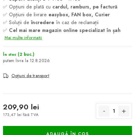
✅ Opțiuni de plată cu
cardul, ramburs, pe factură
✅ Opțiuni de livrare
easybox, FAN box, Curier
✅ Soluții de
încredere
în caz de reclamații
✅
Cel mai mare magazin online specializat în șah
Mai multe informatii
(2 buc.)
În stoc
12.8.2026
Opțiuni de transport
209,90 lei
173,47 lei fără TVA
Evaluare preţ:
ADAUGĂ ÎN COŞ