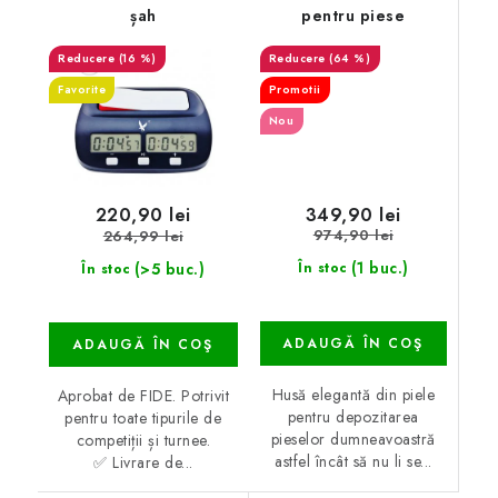
șah
pentru piese
(16 %)
(64 %)
Favorite
Promotii
Nou
349,90 lei
220,90 lei
974,90 lei
264,99 lei
(1 buc.)
(>5 buc.)
În stoc
În stoc
ADAUGĂ ÎN COŞ
ADAUGĂ ÎN COŞ
Husă elegantă din piele
Aprobat de FIDE. Potrivit
pentru depozitarea
pentru toate tipurile de
pieselor dumneavoastră
competiții și turnee.
astfel încât să nu li se...
✅ Livrare de...