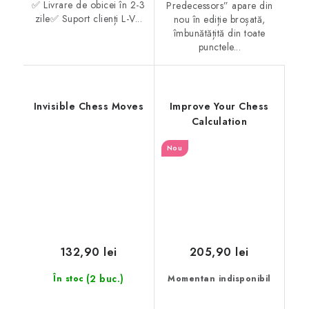
✅ Livrare de obicei în 2-3
Predecessors” apare din
zile✅ Suport clienți L-V...
nou în ediție broșată,
îmbunătățită din toate
punctele...
Invisible Chess Moves
Improve Your Chess
Calculation
Nou
132,90 lei
205,90 lei
(2 buc.)
În stoc
Momentan indisponibil