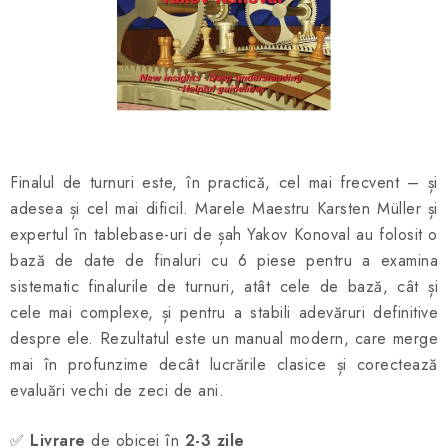
ȘAH ONLINE
MERCH ȘAH
CADOURI
Blog
Contact
Despre noi
Condiţii generale de vânzare
Finalul de turnuri este, în practică, cel mai frecvent – și
adesea și cel mai dificil. Marele Maestru Karsten Müller și
expertul în tablebase-uri de șah Yakov Konoval au folosit o
bază de date de finaluri cu 6 piese pentru a examina
sistematic finalurile de turnuri, atât cele de bază, cât și
cele mai complexe, și pentru a stabili adevăruri definitive
despre ele. Rezultatul este un manual modern, care merge
mai în profunzime decât lucrările clasice și corectează
evaluări vechi de zeci de ani.
✅
Livrare
de obicei în
2-3 zile