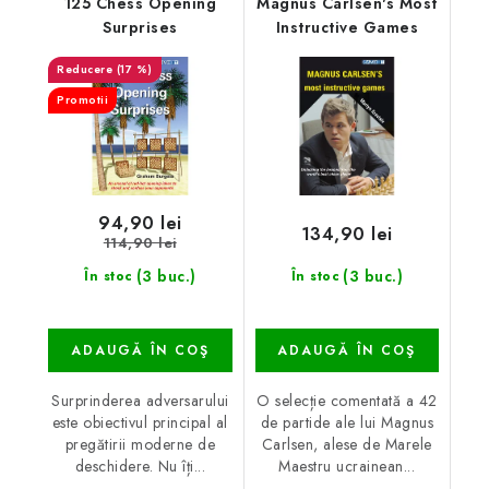
125 Chess Opening
Magnus Carlsen's Most
Surprises
Instructive Games
(17 %)
Promotii
94,90 lei
134,90 lei
114,90 lei
(3 buc.)
(3 buc.)
În stoc
În stoc
ADAUGĂ ÎN COŞ
ADAUGĂ ÎN COŞ
Surprinderea adversarului
O selecție comentată a 42
este obiectivul principal al
de partide ale lui Magnus
pregătirii moderne de
Carlsen, alese de Marele
deschidere. Nu îți...
Maestru ucrainean...