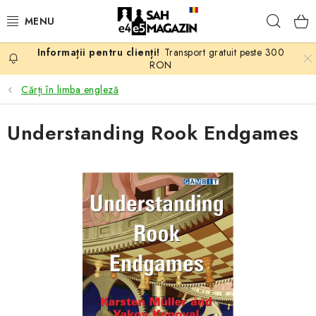
Treci
Căuta
la
conținut
Transport gratuit peste 300
PROMOTII
RON
Cărți în limba engleză
ȘAH
Understanding Rook Endgames
PIESE DE ȘAH
TABLE DE ȘAH
CEAS DE ȘAH
CĂRȚI DE ȘAH
ANTICARIAT