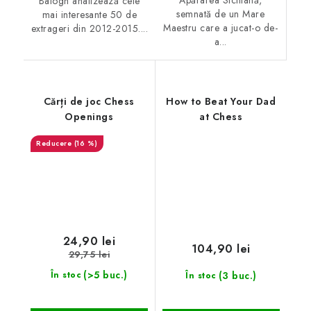
Apărarea Siciliană,
Balogh analizează cele
semnată de un Mare
mai interesante 50 de
Maestru care a jucat-o de-
extrageri din 2012-2015....
a...
Cărți de joc Chess
How to Beat Your Dad
Openings
at Chess
(16 %)
24,90 lei
104,90 lei
29,75 lei
(>5 buc.)
(3 buc.)
În stoc
În stoc