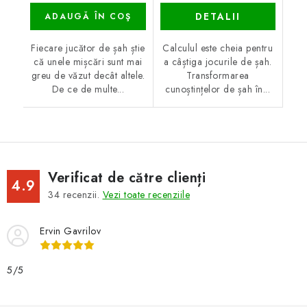
DETALII
ADAUGĂ ÎN COŞ
Fiecare jucător de șah știe
Calculul este cheia pentru
că unele mișcări sunt mai
a câștiga jocurile de șah.
greu de văzut decât altele.
Transformarea
De ce de multe...
cunoștințelor de șah în...
Verificat de către clienți
4.9
34
recenzii.
Vezi toate recenziile
Ervin Gavrilov
5/5