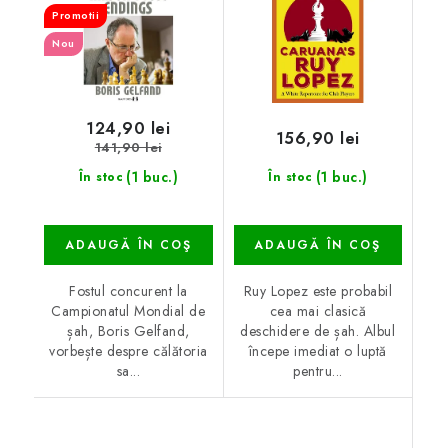
Promotii
Nou
124,90 lei
156,90 lei
141,90 lei
(1 buc.)
(1 buc.)
În stoc
În stoc
ADAUGĂ ÎN COŞ
ADAUGĂ ÎN COŞ
Fostul concurent la
Ruy Lopez este probabil
Campionatul Mondial de
cea mai clasică
șah, Boris Gelfand,
deschidere de șah. Albul
vorbește despre călătoria
începe imediat o luptă
sa...
pentru...