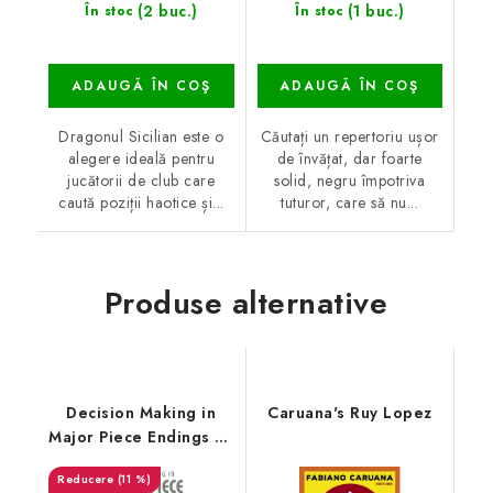
(2 buc.)
(1 buc.)
În stoc
În stoc
ADAUGĂ ÎN COŞ
ADAUGĂ ÎN COŞ
Dragonul Sicilian este o
Căutați un repertoriu ușor
alegere ideală pentru
de învățat, dar foarte
jucătorii de club care
solid, negru împotriva
caută poziții haotice și...
tuturor, care să nu...
Produse alternative
Decision Making in
Caruana's Ruy Lopez
Major Piece Endings by
Boris Gelfand
(11 %)