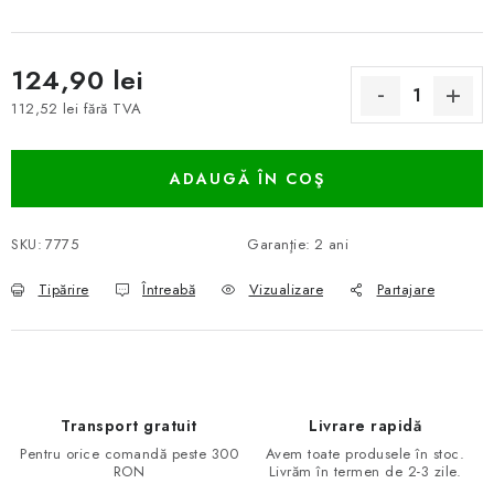
124,90 lei
112,52 lei fără TVA
Evaluare preţ:
ADAUGĂ ÎN COŞ
SKU:
7775
Garanţie
:
2 ani
Tipărire
Întreabă
Vizualizare
Partajare
Transport gratuit
Livrare rapidă
Pentru orice comandă peste 300
Avem toate produsele în stoc.
RON
Livrăm în termen de 2-3 zile.