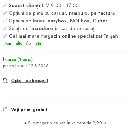
✅
Suport clienți
L-V 9:00 - 17:00
✅ Opțiuni de plată cu
cardul, ramburs, pe factură
✅ Opțiuni de livrare
easybox, FAN box, Curier
✅ Soluții de
încredere
în caz de reclamații
✅
Cel mai mare magazin online specializat în șah
Mai multe informatii
(1 buc.)
În stoc
12.8.2026
Opțiuni de transport
Veți primi gratuit
+ Fila magazin de șah
În valoare de 9,90 lei