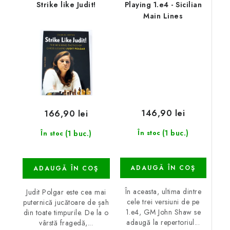
Strike like Judit!
Playing 1.e4 - Sicilian
Main Lines
146,90 lei
166,90 lei
(1 buc.)
(1 buc.)
În stoc
În stoc
ADAUGĂ ÎN COŞ
ADAUGĂ ÎN COŞ
În aceasta, ultima dintre
Judit Polgar este cea mai
cele trei versiuni de pe
puternică jucătoare de șah
1.e4, GM John Shaw se
din toate timpurile. De la o
adaugă la repertoriul...
vârstă fragedă,...