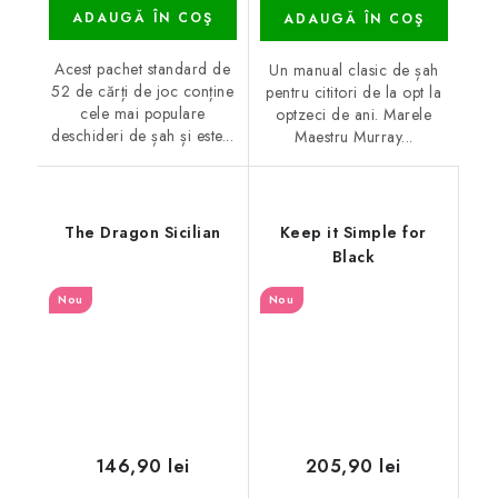
ADAUGĂ ÎN COŞ
ADAUGĂ ÎN COŞ
Acest pachet standard de
Un manual clasic de șah
52 de cărți de joc conține
pentru cititori de la opt la
cele mai populare
optzeci de ani. Marele
deschideri de șah și este...
Maestru Murray...
The Dragon Sicilian
Keep it Simple for
Black
Nou
Nou
146,90 lei
205,90 lei