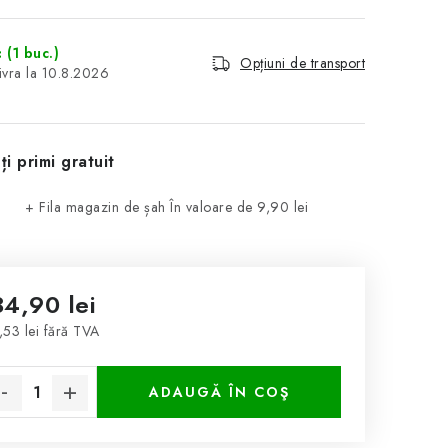
c
(1 buc.)
Opțiuni de transport
10.8.2026
ți primi gratuit
+ Fila magazin de șah
În valoare de 9,90 lei
34,90 lei
,53 lei fără TVA
luare preţ:
ADAUGĂ ÎN COŞ