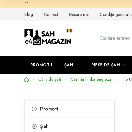
Treci
la
Blog
Contact
Despre noi
Condiţii general
conținut
PROMOTII
ȘAH
PIESE DE ȘAH
Acasă
Cărți de șah
Cărți în limba engleză
The U
B
C
Sari
Promotii
peste
a
a
categorii
t
r
Șah