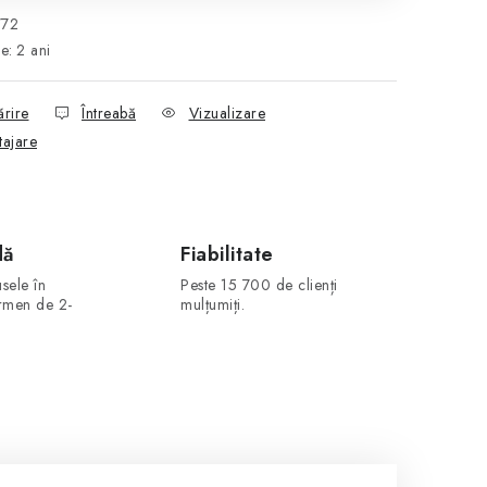
772
ie
:
2 ani
ărire
Întreabă
Vizualizare
tajare
dă
Fiabilitate
sele în
Peste 15 700 de clienți
ermen de 2-
mulțumiți.