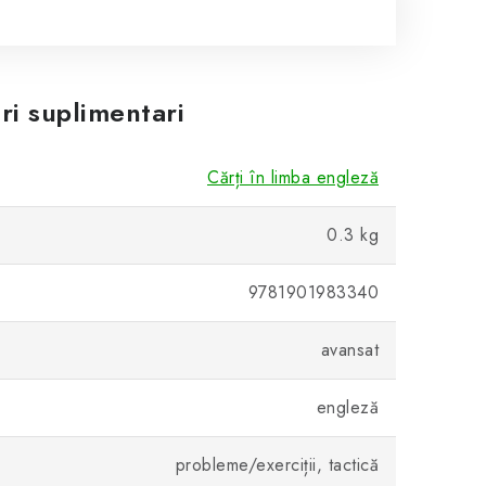
ri suplimentari
Cărți în limba engleză
0.3 kg
9781901983340
avansat
engleză
probleme/exerciții, tactică