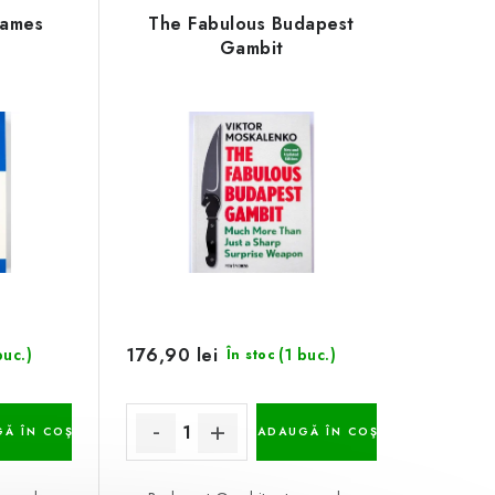
Games
The Fabulous Budapest
Gambit
176,90 lei
buc.)
(1 buc.)
În stoc
Ă ÎN COŞ
ADAUGĂ ÎN COŞ