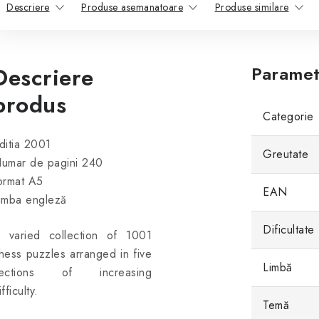
Descriere
Produse asemanatoare
Produse similare
Descriere
Paramet
produs
Categorie
ditia 2001
Greutate
umar de pagini 240
ormat A5
EAN
imba engleză
Dificultate
 varied collection of 1001
hess puzzles arranged in five
Limbă
ections of increasing
ifficulty.
Temă