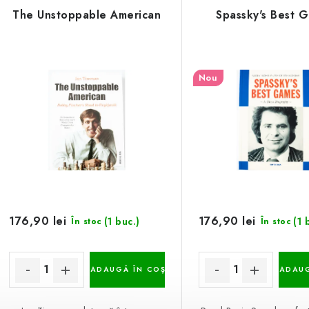
The Unstoppable American
Spassky's Best 
Nou
176,90 lei
176,90 lei
(1 buc.)
(1 
În stoc
În stoc
ADAUGĂ ÎN COŞ
ADAUG