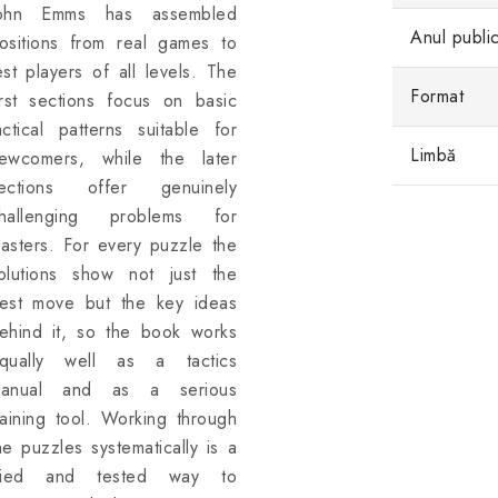
ohn Emms has assembled
Anul public
ositions from real games to
est players of all levels. The
Format
irst sections focus on basic
actical patterns suitable for
Limbă
ewcomers, while the later
ections offer genuinely
hallenging problems for
asters. For every puzzle the
olutions show not just the
est move but the key ideas
ehind it, so the book works
qually well as a tactics
anual and as a serious
raining tool. Working through
he puzzles systematically is a
ried and tested way to