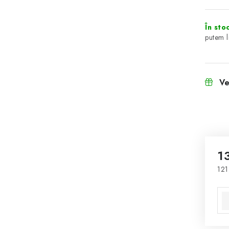
În sto
Ve
1
121
Eva