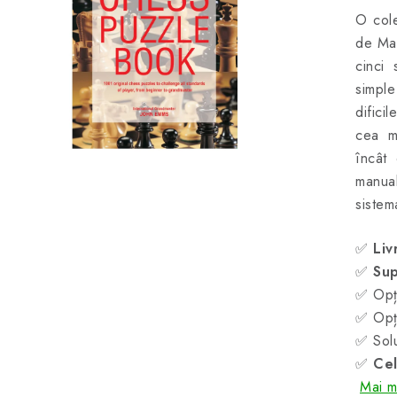
O cole
de Mar
cinci 
simple
difici
cea ma
încât
manual
sistem
✅
Liv
✅
Sup
✅ Opți
✅ Opți
✅ Solu
✅
Cel
Mai mu