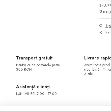
SKU:
7
Garanţ
Tip
Par
Transport gratuit
Livrare rapi
Pentru orice comandă peste
Avem toate produ
300 RON
stoc. Livrăm în t
3 zile.
Asistență clienți
LUNI-VINERI 9:00 - 17:00