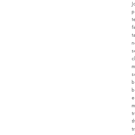
J
p
t
f
t
n
s
c
m
s
b
b
e
m
t
t
t