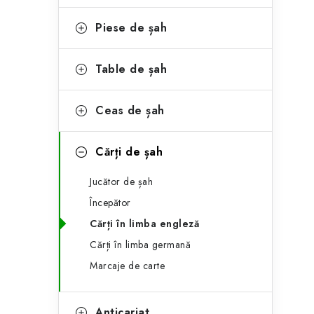
e
ă
g
Piese de șah
l
o
a
r
Table de șah
t
i
Ceas de șah
i
e
r
Cărți de șah
a
Jucător de șah
l
Începător
ă
Cărți în limba engleză
Cărți în limba germană
Marcaje de carte
Anticariat