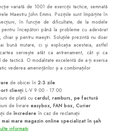
cție variată de 1001 de exerciții tactice, semnată
ele Maestru John Emms. Pozițiile sunt împărțite în
secțiuni, în funcție de dificultate, de la modele
 pentru începători până la probleme cu adevărat
le, chiar și pentru maeștri. Soluțiile prezintă nu doar
i bună mutare, ci și explicația acesteia, astfel
 cartea servește atât ca antrenament, cât și ca
 de tactică. O modalitate excelentă de a-ți exersa
atic vederea amenințărilor și a combinațiilor.
rare
de obicei în
2-3 zile
ort clienți
L-V 9:00 - 17:00
uni de plată cu
cardul, ramburs, pe factură
uni de livrare
easybox, FAN box, Curier
ții de
încredere
în caz de reclamații
 mai mare magazin online specializat în șah
lte informatii