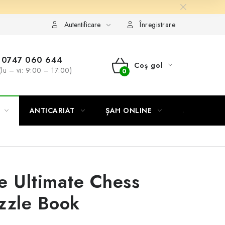
Autentificare
Înregistrare
0747 060 644
Coş gol
(lu – vi: 9:00 – 17:00)
COŞ
DE
ANTICARIAT
ȘAH ONLINE
MERCH ȘA
CUMPĂRĂTURI
e Ultimate Chess
zzle Book