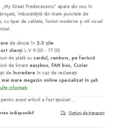
a „My Great Predecessors” apare din nou în
 broșată, îmbunătățită din toate punctele de
, cu tipar de calitate, fonturi moderne și stil vizual
izat.
rare
de obicei în
2-3 zile
ort clienți
L-V 9:00 - 17:00
uni de plată cu
cardul, ramburs, pe factură
uni de livrare
easybox, FAN box, Curier
ții de
încredere
în caz de reclamații
 mai mare magazin online specializat în șah
lte informatii
 pentru acest articol a fost epuizat…
tan indisponibil
Opțiuni de transport