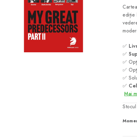
Carte
ediție
vedere
modern
✅
Liv
✅
Sup
✅ Opți
✅ Opți
✅ Solu
✅
Cel
Mai mu
Stocul
Momen