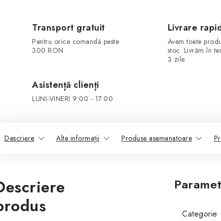
Transport gratuit
Livrare rapi
Pentru orice comandă peste
Avem toate produ
300 RON
stoc. Livrăm în t
3 zile.
Asistență clienți
LUNI-VINERI 9:00 - 17:00
Descriere
Alte informații
Produse asemanatoare
Pr
Descriere
Paramet
produs
Categorie