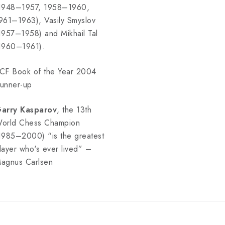
1948–1957, 1958–1960,
961–1963), Vasily Smyslov
1957–1958) and Mikhail Tal
1960–1961).
CF Book of the Year 2004
unner-up
arry Kasparov
, the 13th
orld Chess Champion
1985–2000) “is the greatest
layer who's ever lived” –
agnus Carlsen