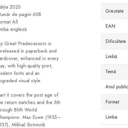
diția 2025
Greutate
umăr de pagini 608
ormat A5
EAN
imba engleză
Dificultate
y Great Predecessors is
ereleased in paperback and
Limbă
ardcover, enhanced in every
ay, with high-quality print,
Temă
odern fonts and an
pgraded visual style.
Anul public
art II covers the post age of
Format
he return matches and the 5th
hrough 8hth World
Limba
hampions: Max Euwe (1935–
937), Mikhail Botvinnik