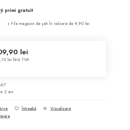
ți primi gratuit
+ Fila magazin de șah
În valoare de 9,90 lei
09,90 lei
,10 lei fără TVA
luare preţ:
667
ie
:
2 ani
ărire
Întreabă
Vizualizare
tajare