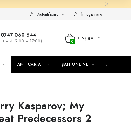
Autentificare
Înregistrare
0747 060 644
Coş gol
(lu – vi: 9:00 – 17:00)
COŞ
DE
ANTICARIAT
ȘAH ONLINE
MERCH ȘA
CUMPĂRĂTURI
rry Kasparov; My
eat Predecessors 2