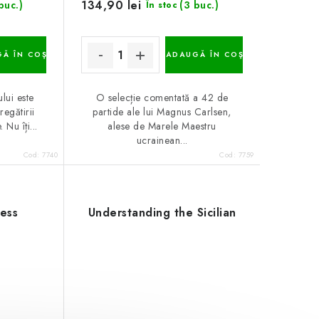
134,90 lei
buc.)
(3 buc.)
În stoc
Ă ÎN COŞ
ADAUGĂ ÎN COŞ
lui este
O selecție comentată a 42 de
regătirii
partide ale lui Magnus Carlsen,
Nu îți...
alese de Marele Maestru
ucrainean...
Cod:
7740
Cod:
7759
hess
Understanding the Sicilian