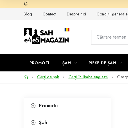
Treci
la
Blog
Contact
Despre noi
Condiţii general
conținut
PROMOTII
ȘAH
PIESE DE ȘAH
Acasă
Cărți de șah
Cărți în limba engleză
Garry
B
C
Sari
Promotii
peste
a
a
categorii
t
r
Șah