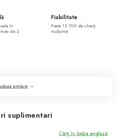
dă
Fiabilitate
sele în
Peste 15 700 de clienți
ermen de 2-
mulțumiți.
oduse similare
ri suplimentari
Cărți în limba engleză