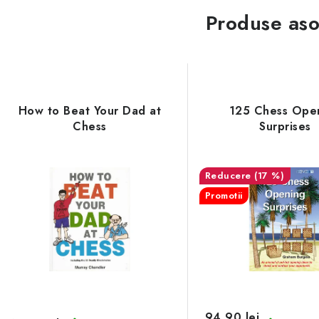
Produse aso
How to Beat Your Dad at
125 Chess Ope
Chess
Surprises
(17 %)
Promotii
94,90 lei