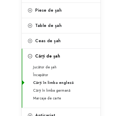
e
ă
g
Piese de șah
l
o
a
r
Table de șah
t
i
Ceas de șah
i
e
r
Cărți de șah
a
Jucător de șah
l
Începător
ă
Cărți în limba engleză
Cărți în limba germană
Marcaje de carte
Anticariat