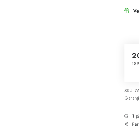
Ve
2
189
Eva
SKU:
7
Garanţ
Tip
Par