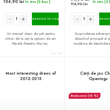
104,90 lei
(3 buc.)
(3 
În stoc
În stoc
114,90 lei
ADAUGĂ ÎN COŞ
ADAUG
Un manual clasic de șah pentru
Surprinderea adversaru
cititori de la opt la optzeci de ani.
obiectivul principal al p
Marele Maestru Murray...
moderne de deschidere. 
Cod:
7755
Most interesting draws of
Cărți de joc C
2012-2015
Openings
(16 %)