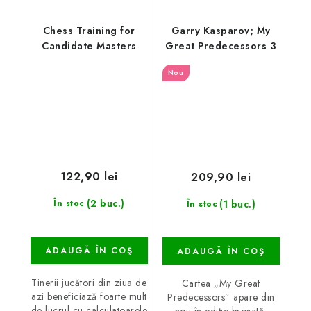
Chess Training for
Garry Kasparov; My
Candidate Masters
Great Predecessors 3
Nou
122,90 lei
209,90 lei
(2 buc.)
(1 buc.)
În stoc
În stoc
ADAUGĂ ÎN COŞ
ADAUGĂ ÎN COŞ
Tinerii jucători din ziua de
Cartea „My Great
azi beneficiază foarte mult
Predecessors” apare din
de lucrul cu calculatoarele
nou în ediție broșată,