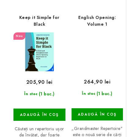
Keep it Simple for
English Opening:
Black
Volume 1
Nou
264,90 lei
205,90 lei
(1 buc.)
(1 buc.)
În stoc
În stoc
ADAUGĂ ÎN COŞ
ADAUGĂ ÎN COŞ
„Grandmaster Repertoire"
Căutați un repertoriu ușor
este o nouă serie de cărți
de învățat, dar foarte