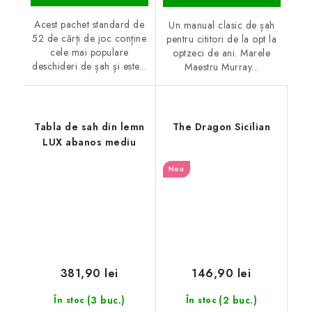
Acest pachet standard de
Un manual clasic de șah
52 de cărți de joc conține
pentru cititori de la opt la
cele mai populare
optzeci de ani. Marele
deschideri de șah și este...
Maestru Murray...
Tabla de sah din lemn
The Dragon Sicilian
LUX abanos mediu
Nou
381,90 lei
146,90 lei
(3 buc.)
(2 buc.)
În stoc
În stoc