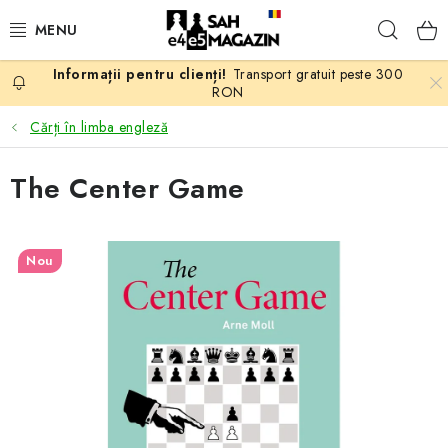
Treci
Căuta
la
conținut
Transport gratuit peste 300
PROMOTII
RON
Cărți în limba engleză
ȘAH
The Center Game
PIESE DE ȘAH
TABLE DE ȘAH
Nou
CEAS DE ȘAH
CĂRȚI DE ȘAH
ANTICARIAT