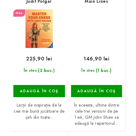
Judit Polgar
Main Lines
Nou
146,90 lei
225,90 lei
(1 buc.)
(2 buc.)
În stoc
În stoc
ADAUGĂ ÎN COŞ
ADAUGĂ ÎN COŞ
În aceasta, ultima dintre
Lecții de inspirație de la
cele trei versiuni de pe
cea mai bună jucătoare de
1.e4, GM John Shaw se
șah din toate...
adaugă la repertoriul...