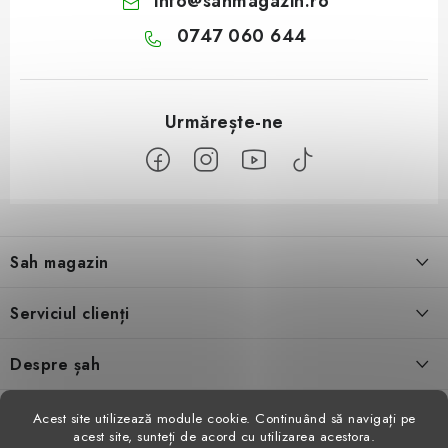
info
@
sahmagazin.ro
0747 060 644
S
u
Sah magazin
b
s
Despre noi
Serviciul clienți
o
l
Contact
Condiţii generale de vânzare
Despre șah
Evaluarea magazinului
Schimb de produse
Video șah
Facebook
Acest site utilizează module cookie. Continuând să navigați pe
acest site, sunteți de acord cu utilizarea acestora.