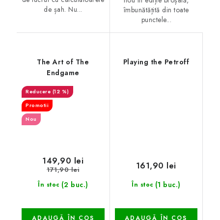
de șah. Nu...
îmbunătățită din toate
punctele...
The Art of The
Playing the Petroff
Endgame
(12 %)
Promotii
Nou
149,90 lei
161,90 lei
171,90 lei
(2 buc.)
(1 buc.)
În stoc
În stoc
ADAUGĂ ÎN COŞ
ADAUGĂ ÎN COŞ