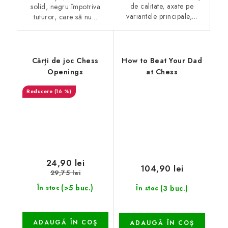
de calitate, axate pe
solid, negru împotriva
variantele principale,...
tuturor, care să nu...
Cărți de joc Chess
How to Beat Your Dad
Openings
at Chess
(16 %)
24,90 lei
104,90 lei
29,75 lei
(>5 buc.)
(3 buc.)
În stoc
În stoc
ADAUGĂ ÎN COŞ
ADAUGĂ ÎN COŞ