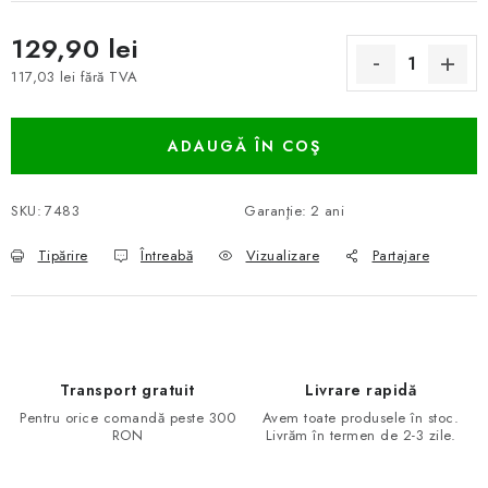
129,90 lei
117,03 lei fără TVA
Evaluare preţ:
ADAUGĂ ÎN COŞ
SKU:
7483
Garanţie
:
2 ani
Tipărire
Întreabă
Vizualizare
Partajare
Transport gratuit
Livrare rapidă
Pentru orice comandă peste 300
Avem toate produsele în stoc.
RON
Livrăm în termen de 2-3 zile.