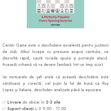
ȘAH ONLINE
MERCH ȘAH
CADOURI
Blog
Contact
Despre noi
Condiţii generale de vânzare
Center Game este o deschidere excelentă pentru jucătorii
de club. Albul începe cu presiune asupra centrului, se
dezvoltă rapid, caută rocada opusă și pornește atacul.
Această schemă vă va deveni familiară într-un timp scurt.
Iar motoarele de șah arată că această deschidere este
sănătoasă și corectă, cel puțin la fel de bună ca Ruy
Lopez și Italiana, deschideri analizate până la epuizare.
✅
Livrare
de obicei în
2-3 zile
✅
Suport clienți
L-V 9:00 - 17:00