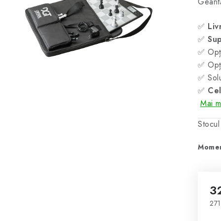
Geant
✅
Liv
✅
Sup
✅ Opți
✅ Opți
✅ Solu
✅
Cel
Mai mu
Stocul
Momen
3
271
Eva