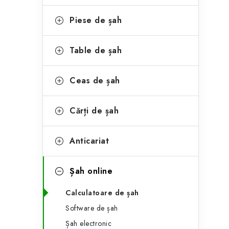
e
ă
g
Piese de șah
l
o
a
r
Table de șah
t
i
Ceas de șah
i
e
r
Cărți de șah
a
Anticariat
l
ă
Șah online
Calculatoare de șah
Software de șah
Șah electronic