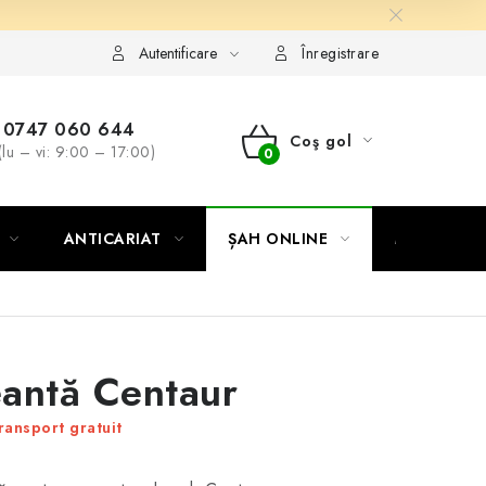
Autentificare
Înregistrare
0747 060 644
Coş gol
(lu – vi: 9:00 – 17:00)
COŞ
DE
ANTICARIAT
ȘAH ONLINE
MERCH ȘA
CUMPĂRĂTURI
antă Centaur
ransport gratuit