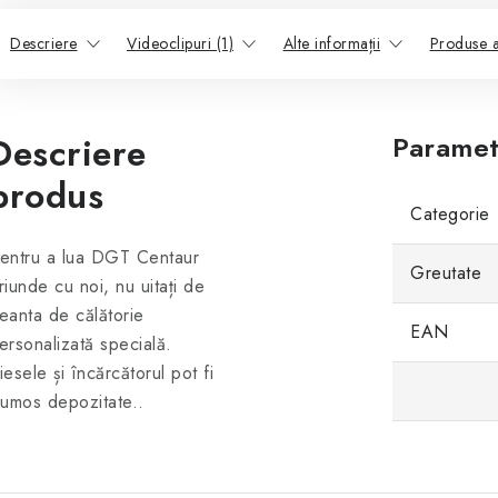
Descriere
Videoclipuri (1)
Alte informații
Produse 
Descriere
Paramet
produs
Categorie
entru a lua DGT Centaur
Greutate
riunde cu noi, nu uitați de
eanta de călătorie
EAN
ersonalizată specială.
iesele și încărcătorul pot fi
rumos depozitate..