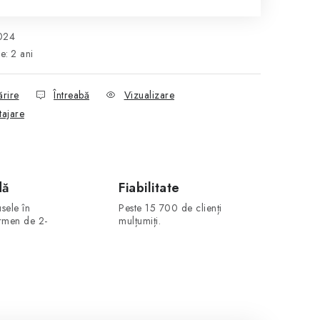
024
ie
:
2 ani
ărire
Întreabă
Vizualizare
tajare
dă
Fiabilitate
sele în
Peste 15 700 de clienți
ermen de 2-
mulțumiți.