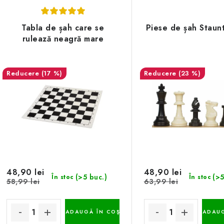
Tabla de șah care se
Piese de șah Staun
rulează neagră mare
(17 %)
(23 %)
48,90 lei
48,90 lei
(>5 buc.)
(>5
În stoc
În stoc
58,99 lei
63,99 lei
ADAUGĂ ÎN COŞ
ADAUG