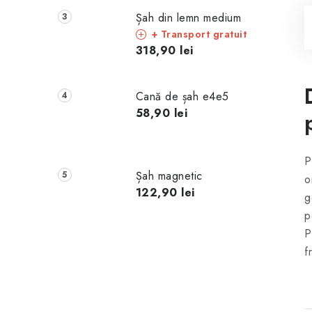
Șah din lemn medium
+ Transport gratuit
318,90 lei
Cană de șah e4e5
58,90 lei
P
Șah magnetic
o
122,90 lei
g
p
P
f