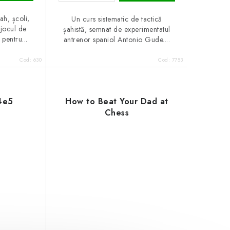
ah, școli,
Un curs sistematic de tactică
 jocul de
șahistă, semnat de experimentatul
pentru...
antrenor spaniol Antonio Gude....
Cod:
630
Cod:
7753
4e5
How to Beat Your Dad at
Chess