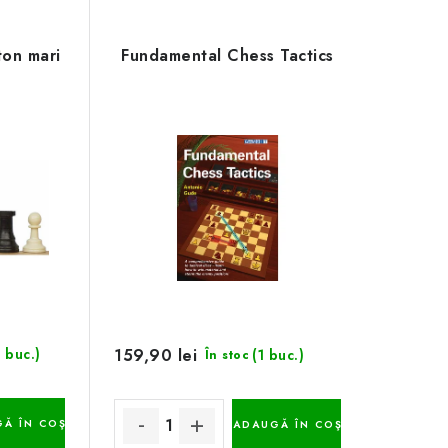
ton mari
Fundamental Chess Tactics
159,90 lei
 buc.)
(1 buc.)
În stoc
Ă ÎN COŞ
ADAUGĂ ÎN COŞ