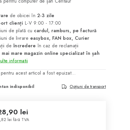
ă pentru computer de șah Centaur
rare
de obicei în
2-3 zile
ort clienți
L-V 9:00 - 17:00
uni de plată cu
cardul, ramburs, pe factură
uni de livrare
easybox, FAN box, Curier
ții de
încredere
în caz de reclamații
 mai mare magazin online specializat în șah
lte informatii
 pentru acest articol a fost epuizat…
tan indisponibil
Opțiuni de transport
28,90 lei
,82 lei fără TVA
luare preţ: