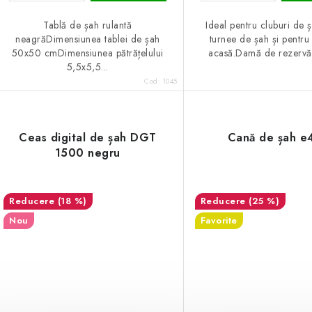
Tablă de șah rulantă
Ideal pentru cluburi de ș
neagrăDimensiunea tablei de șah
turnee de șah și pentru
50x50 cmDimensiunea pătrățelului
acasă.Damă de rezervă 
5,5x5,5...
Cod:
1045
Ceas digital de șah DGT
Cană de șah e
1500 negru
(18 %)
(25 %)
Nou
Favorite