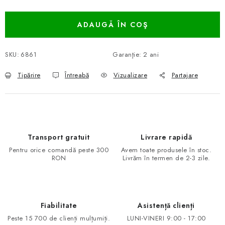
Evaluare preţ:
ADAUGĂ ÎN COŞ
SKU:
6861
Garanţie
:
2 ani
Tipărire
Întreabă
Vizualizare
Partajare
Transport gratuit
Livrare rapidă
Pentru orice comandă peste 300
Avem toate produsele în stoc.
RON
Livrăm în termen de 2-3 zile.
Fiabilitate
Asistență clienți
Peste 15 700 de clienți mulțumiți.
LUNI-VINERI 9:00 - 17:00