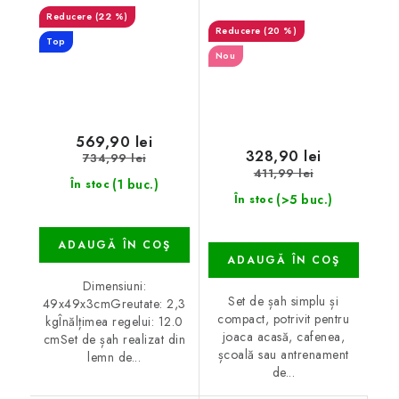
(22 %)
(20 %)
Top
Nou
569,90 lei
328,90 lei
734,99 lei
411,99 lei
(1 buc.)
În stoc
(>5 buc.)
În stoc
ADAUGĂ ÎN COŞ
ADAUGĂ ÎN COŞ
Dimensiuni:
Set de șah simplu și
49x49x3cmGreutate: 2,3
compact, potrivit pentru
kgÎnălțimea regelui: 12.0
joaca acasă, cafenea,
cmSet de șah realizat din
școală sau antrenament
lemn de...
de...