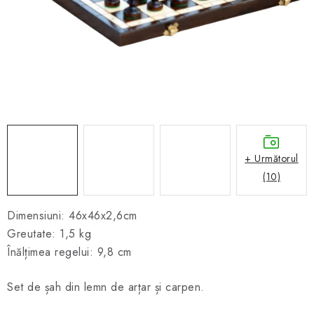
ȘAH ONLINE
MERCH ȘAH
CADOURI
Blog
Contact
Despre noi
Condiţii generale de vânzare
+ Următorul
(10)
Dimensiuni: 46x46x2,6cm
Greutate: 1,5 kg
Înălțimea regelui: 9,8 cm
Set de șah din lemn de arțar și carpen.