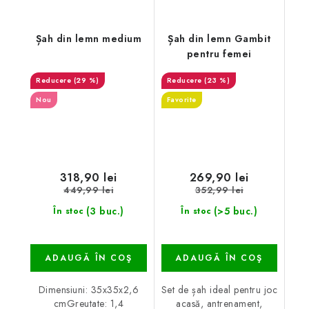
Șah din lemn medium
Șah din lemn Gambit
pentru femei
(29 %)
(23 %)
Nou
Favorite
318,90 lei
269,90 lei
449,99 lei
352,99 lei
(3 buc.)
(>5 buc.)
În stoc
În stoc
ADAUGĂ ÎN COŞ
ADAUGĂ ÎN COŞ
Dimensiuni: 35x35x2,6
Set de șah ideal pentru joc
cmGreutate: 1,4
acasă, antrenament,