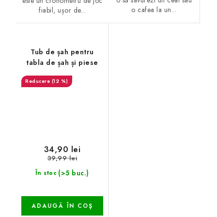
o să savurezi un ceai sau
este un cronometru de joc
o cafea la un...
fiabil, ușor de...
Tub de șah pentru
tabla de șah și piese
(12 %)
34,90 lei
39,99 lei
(>5 buc.)
În stoc
ADAUGĂ ÎN COŞ