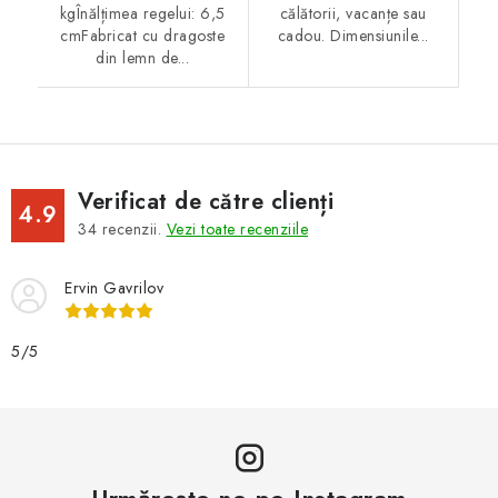
kgÎnălțimea regelui: 6,5
călătorii, vacanțe sau
cmFabricat cu dragoste
cadou. Dimensiunile...
din lemn de...
Verificat de către clienți
4.9
34
recenzii.
Vezi toate recenziile
Ervin Gavrilov
5/5
Urmărește-ne pe Instagram