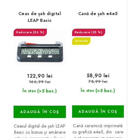
Ceas de șah digital
Cană de șah e4e5
LEAP Basic
(26 %)
(25 %)
Favorite
58,90 lei
122,90 lei
78,99 lei
166,99 lei
(>5 buc.)
(>5 buc.)
În stoc
În stoc
ADAUGĂ ÎN COŞ
ADAUGĂ ÎN COŞ
Cană ceramică imprimată
Ceasul digital de șah LEAP
cu grafică e4e5, din care
Basic cu bonus și amânare