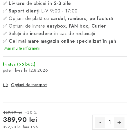
✅
Livrare
de obicei în
2-3 zile
✅
Suport clienți
L-V 9:00 - 17:00
✅ Opțiuni de plată cu
cardul, ramburs, pe factură
✅ Opțiuni de livrare
easybox, FAN box, Curier
✅ Soluții de
încredere
în caz de reclamații
✅
Cel mai mare magazin online specializat în șah
Mai multe informatii
(>5 buc.)
În stoc
12.8.2026
Opțiuni de transport
489,99 lei
–20 %
389,90 lei
322,23 lei fără TVA