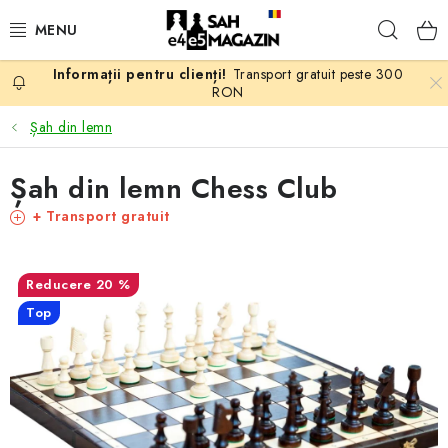
Treci
Căuta
la
conținut
Transport gratuit peste 300
PROMOTII
RON
Șah din lemn
ȘAH
Șah din lemn Chess Club
PIESE DE ȘAH
+ Transport gratuit
TABLE DE ȘAH
20 %
CEAS DE ȘAH
Top
CĂRȚI DE ȘAH
ANTICARIAT