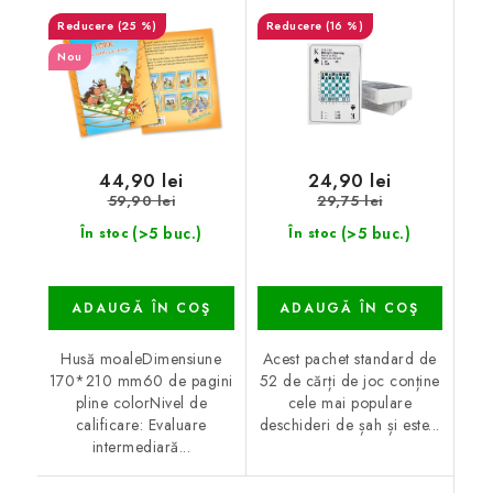
(25 %)
(16 %)
Nou
44,90 lei
24,90 lei
59,90 lei
29,75 lei
(>5 buc.)
(>5 buc.)
În stoc
În stoc
ADAUGĂ ÎN COŞ
ADAUGĂ ÎN COŞ
Husă moaleDimensiune
Acest pachet standard de
170*210 mm60 de pagini
52 de cărți de joc conține
pline colorNivel de
cele mai populare
calificare: Evaluare
deschideri de șah și este...
intermediară...