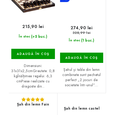
215,90 lei
274,90 lei
328,99 lei
(>5 buc.)
În stoc
(1 buc.)
În stoc
ADAUGĂ ÎN COŞ
ADAUGĂ ÎN COŞ
Dimensiuni:
Șahul și table din lemn
31x31x2,5cmGreutate: 0,8
combinate sunt pachetul
kgÎnălțimea regelui: 6,3
perfect „2 jocuri de
cmPiese realizate cu
societate într-unul”....
dragoste din...
Șah din lemn Fain
Șah din lemn castel