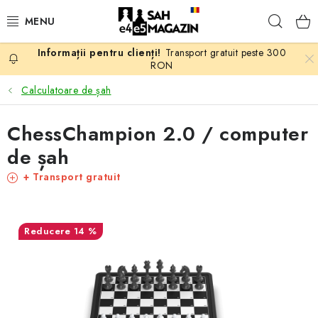
Treci
Căuta
la
conținut
Transport gratuit peste 300
PROMOTII
RON
Calculatoare de șah
ȘAH
ChessChampion 2.0 / computer
PIESE DE ȘAH
de șah
TABLE DE ȘAH
+ Transport gratuit
CEAS DE ȘAH
14 %
CĂRȚI DE ȘAH
ANTICARIAT