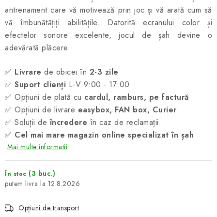
antrenament care vă motivează prin joc și vă arată cum să
vă îmbunătățiți abilitățile. Datorită ecranului color și
efectelor sonore excelente, jocul de șah devine o
adevărată plăcere.
✅
Livrare
de obicei în
2-3 zile
✅
Suport clienți
L-V 9:00 - 17:00
✅ Opțiuni de plată cu
cardul, ramburs, pe factură
✅ Opțiuni de livrare
easybox, FAN box, Curier
✅ Soluții de
încredere
în caz de reclamații
✅
Cel mai mare magazin online specializat în șah
Mai multe informatii
(3 buc.)
În stoc
12.8.2026
Opțiuni de transport