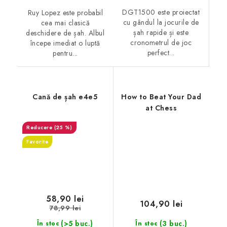
DGT1500 este proiectat
Ruy Lopez este probabil
cu gândul la jocurile de
cea mai clasică
șah rapide și este
deschidere de șah. Albul
cronometrul de joc
începe imediat o luptă
perfect...
pentru...
Cană de șah e4e5
How to Beat Your Dad
at Chess
(25 %)
Favorite
58,90 lei
104,90 lei
78,99 lei
(>5 buc.)
(3 buc.)
În stoc
În stoc