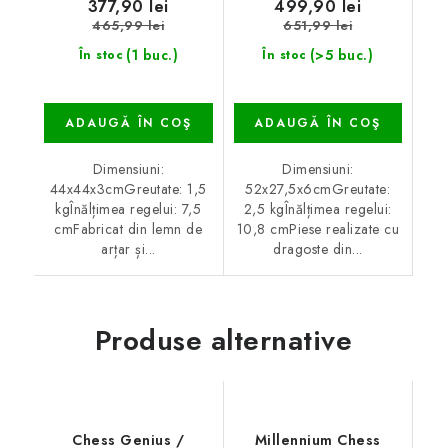
377,90 lei
499,90 lei
465,99 lei
651,99 lei
(1 buc.)
(>5 buc.)
În stoc
În stoc
ADAUGĂ ÎN COŞ
ADAUGĂ ÎN COŞ
Dimensiuni:
Dimensiuni:
44x44x3cmGreutate: 1,5
52x27,5x6cmGreutate:
kgÎnălțimea regelui: 7,5
2,5 kgÎnălțimea regelui:
cmFabricat din lemn de
10,8 cmPiese realizate cu
arțar și...
dragoste din...
Produse alternative
Chess Genius /
Millennium Chess