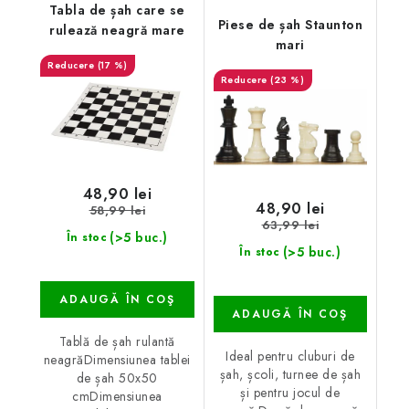
Tabla de șah care se
Piese de șah Staunton
rulează neagră mare
mari
(17 %)
(23 %)
48,90 lei
48,90 lei
58,99 lei
63,99 lei
(>5 buc.)
În stoc
(>5 buc.)
În stoc
ADAUGĂ ÎN COŞ
ADAUGĂ ÎN COŞ
Tablă de șah rulantă
Ideal pentru cluburi de
neagrăDimensiunea tablei
șah, școli, turnee de șah
de șah 50x50
și pentru jocul de
cmDimensiunea