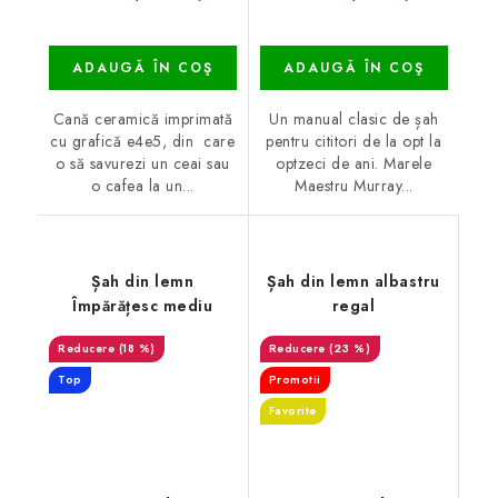
ADAUGĂ ÎN COŞ
ADAUGĂ ÎN COŞ
Cană ceramică imprimată
Un manual clasic de șah
cu grafică e4e5, din care
pentru cititori de la opt la
o să savurezi un ceai sau
optzeci de ani. Marele
o cafea la un...
Maestru Murray...
Șah din lemn
Șah din lemn albastru
Împărățesc mediu
regal
(18 %)
(23 %)
Top
Promotii
Favorite