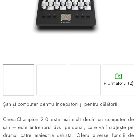
ȘAH ONLINE
MERCH ȘAH
CADOURI
Blog
Contact
Despre noi
Condiţii generale de vânzare
+ Următorul (2)
Șah și computer pentru începători și pentru călătorii.
ChessChampion 2.0 este mai mult decât un computer de
șah – este antrenorul dvs. personal, care vă însoțește pe
drumul către măiestria șahistă. Oferă diverse funcții de