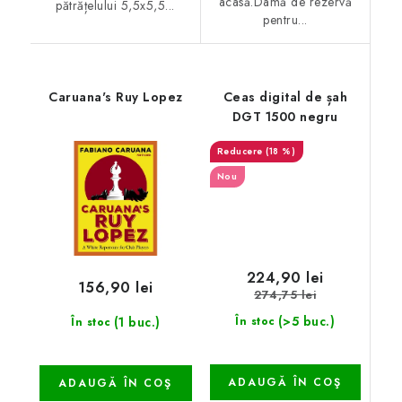
acasă.Damă de rezervă
pătrățelului 5,5x5,5...
pentru...
Caruana's Ruy Lopez
Ceas digital de șah
DGT 1500 negru
(18 %)
Nou
224,90 lei
156,90 lei
274,75 lei
(>5 buc.)
(1 buc.)
În stoc
În stoc
ADAUGĂ ÎN COŞ
ADAUGĂ ÎN COŞ