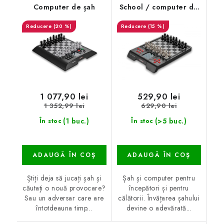
Computer de șah
School / computer de
șah
(20 %)
(15 %)
1 077,90 lei
529,90 lei
1 352,99 lei
629,90 lei
(1 buc.)
(>5 buc.)
În stoc
În stoc
ADAUGĂ ÎN COŞ
ADAUGĂ ÎN COŞ
Știți deja să jucați șah și
Șah și computer pentru
căutați o nouă provocare?
începători și pentru
Sau un adversar care are
călătorii. Învățarea șahului
întotdeauna timp...
devine o adevărată...