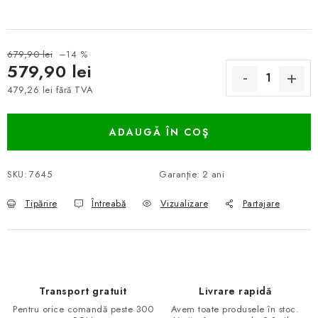
679,90 lei
–14 %
579,90 lei
479,26 lei fără TVA
Evaluare preţ:
ADAUGĂ ÎN COŞ
SKU:
7645
Garanţie
:
2 ani
Tipărire
Întreabă
Vizualizare
Partajare
Transport gratuit
Livrare rapidă
Pentru orice comandă peste 300
Avem toate produsele în stoc.