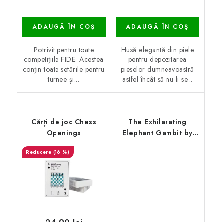
ADAUGĂ ÎN COŞ
ADAUGĂ ÎN COŞ
Potrivit pentru toate
Husă elegantă din piele
competițiile FIDE. Acestea
pentru depozitarea
conțin toate setările pentru
pieselor dumneavoastră
turnee și...
astfel încât să nu li se...
Cărți de joc Chess
The Exhilarating
Openings
Elephant Gambit by
Michael Agermose
(16 %)
Jensen and Jakob
Aabling-Thomsen