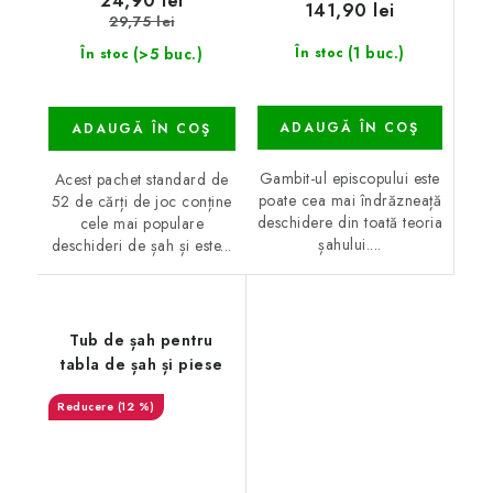
24,90 lei
141,90 lei
29,75 lei
(1 buc.)
(>5 buc.)
În stoc
În stoc
ADAUGĂ ÎN COŞ
ADAUGĂ ÎN COŞ
Gambit-ul episcopului este
Acest pachet standard de
poate cea mai îndrăzneață
52 de cărți de joc conține
deschidere din toată teoria
cele mai populare
șahului....
deschideri de șah și este...
Tub de șah pentru
tabla de șah și piese
(12 %)