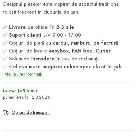
Designul pieselor este inspirat de aspectul tradițional
folosit frecvent în cluburile de șah.
✅
Livrare
de obicei în
2-3 zile
✅
Suport clienți
L-V 9:00 - 17:00
✅ Opțiuni de plată cu
cardul, ramburs, pe factură
✅ Opțiuni de livrare
easybox, FAN box, Curier
✅ Soluții de
încredere
în caz de reclamații
✅
Cel mai mare magazin online specializat în șah
Mai multe informatii
(>5 buc.)
În stoc
12.8.2026
Opțiuni de transport