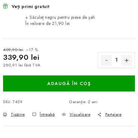
Veți primi gratuit
+ Săculeț negru pentru piese de șah
În valoare de 21,90 lei
409,90 lei
–17 %
339,90 lei
280,91 lei fără TVA
Evaluare preţ:
ADAUGĂ ÎN COŞ
SKU:
7439
Garanţie
:
2 ani
Tipărire
Întreabă
Vizualizare
Partajare