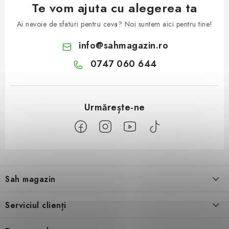
Te vom ajuta cu alegerea ta
Ai nevoie de sfaturi pentru ceva? Noi suntem aici pentru tine!
info
@
sahmagazin.ro
0747 060 644
S
u
Sah magazin
b
s
Despre noi
Serviciul clienți
o
l
Contact
Condiţii generale de vânzare