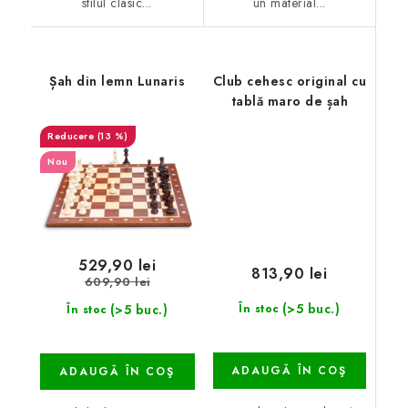
stilul clasic...
un material...
Șah din lemn Lunaris
Club cehesc original cu
tablă maro de șah
(13 %)
Nou
529,90 lei
813,90 lei
609,90 lei
(>5 buc.)
(>5 buc.)
În stoc
În stoc
ADAUGĂ ÎN COŞ
ADAUGĂ ÎN COŞ