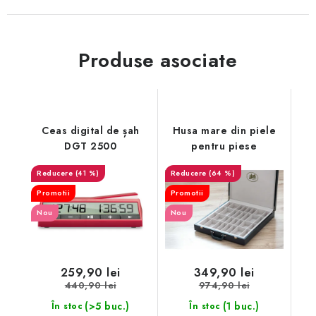
Produse asociate
Ceas digital de șah
Husa mare din piele
DGT 2500
pentru piese
(41 %)
(64 %)
Promotii
Promotii
Nou
Nou
259,90 lei
349,90 lei
440,90 lei
974,90 lei
(>5 buc.)
(1 buc.)
În stoc
În stoc