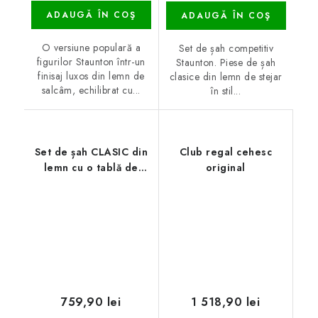
ADAUGĂ ÎN COŞ
ADAUGĂ ÎN COŞ
O versiune populară a
Set de șah competitiv
figurilor Staunton într-un
Staunton. Piese de șah
finisaj luxos din lemn de
clasice din lemn de stejar
salcâm, echilibrat cu...
în stil...
Set de șah CLASIC din
Club regal cehesc
lemn cu o tablă de
original
arțar
759,90 lei
1 518,90 lei