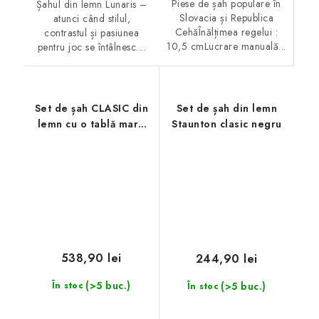
Piese de șah populare în
Șahul din lemn Lunaris –
Slovacia și Republica
atunci când stilul,
CehăÎnălțimea regelui :
contrastul și pasiunea
10,5 cmLucrare manuală...
pentru joc se întâlnesc....
Set de șah CLASIC din
Set de șah din lemn
lemn cu o tablă maro
Staunton clasic negru
rulantă
538,90 lei
244,90 lei
(>5 buc.)
(>5 buc.)
În stoc
În stoc