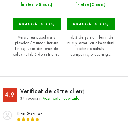
(>5 buc.)
(3 buc.)
În stoc
În stoc
ADAUGĂ ÎN COŞ
ADAUGĂ ÎN COŞ
Versiunea populară a
Tablă de șah din lemn de
pieselor Staunton într-un
nuc și arțar, cu dimensiuni
finisaj luxos din lemn de
destinate șahului
salcâm, tablă de șah din...
competitiv, precum și...
Verificat de către clienți
4.9
34
recenzii.
Vezi toate recenziile
Ervin Gavrilov