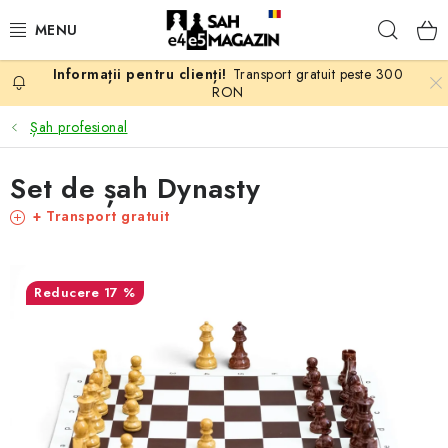
Treci
Căuta
la
conținut
Transport gratuit peste 300
PROMOTII
RON
Șah profesional
ȘAH
Set de șah Dynasty
PIESE DE ȘAH
+ Transport gratuit
TABLE DE ȘAH
17 %
CEAS DE ȘAH
CĂRȚI DE ȘAH
ANTICARIAT