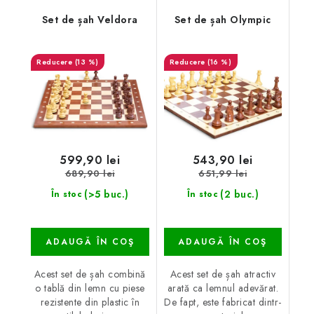
Set de șah Veldora
Set de șah Olympic
(13 %)
(16 %)
599,90 lei
543,90 lei
689,90 lei
651,99 lei
(>5 buc.)
(2 buc.)
În stoc
În stoc
ADAUGĂ ÎN COŞ
ADAUGĂ ÎN COŞ
Acest set de șah combină
Acest set de șah atractiv
o tablă din lemn cu piese
arată ca lemnul adevărat.
rezistente din plastic în
De fapt, este fabricat dintr-