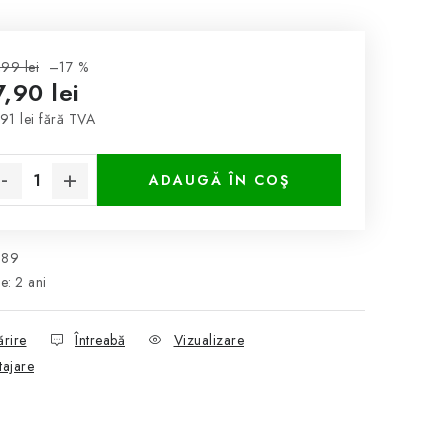
,99 lei
–17 %
,90 lei
91 lei fără TVA
luare preţ:
ADAUGĂ ÎN COŞ
189
ie
:
2 ani
ărire
Întreabă
Vizualizare
tajare