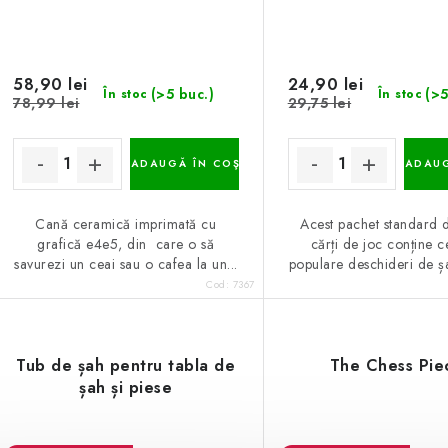
58,90 lei
24,90 lei
(>5 buc.)
(>5
În stoc
În stoc
78,99 lei
29,75 lei
ADAUGĂ ÎN COŞ
ADAUG
Cană ceramică imprimată cu
Acest pachet standard 
grafică e4e5, din care o să
cărți de joc conține c
savurezi un ceai sau o cafea la un...
populare deschideri de șah
Cod:
7367
Tub de șah pentru tabla de
The Chess Pie
șah și piese