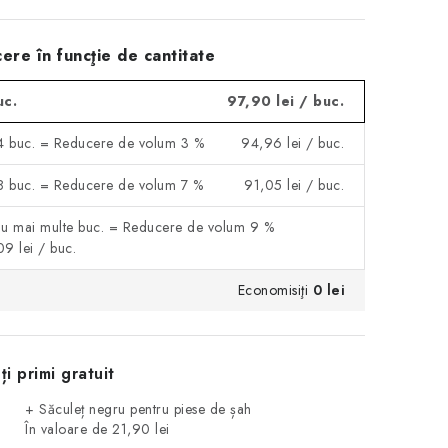
ere în funcţie de cantitate
uc.
97,90 lei
/ buc.
 4 buc. = Reducere de volum 3 %
94,96 lei
/ buc.
 8 buc. = Reducere de volum 7 %
91,05 lei
/ buc.
au mai multe buc. = Reducere de volum 9 %
09 lei
/ buc.
Economisiţi
0 lei
ți primi gratuit
+ Săculeț negru pentru piese de șah
În valoare de 21,90 lei