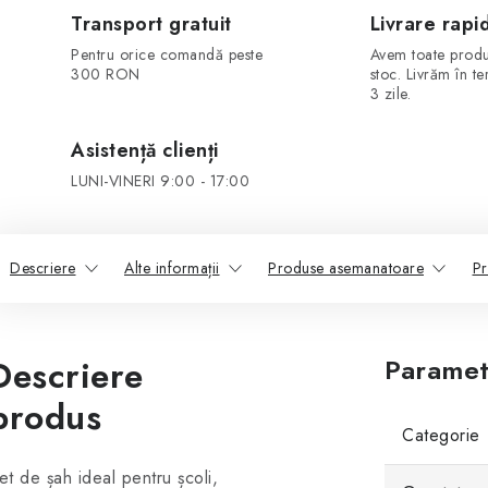
Transport gratuit
Livrare rapi
Pentru orice comandă peste
Avem toate produ
300 RON
stoc. Livrăm în t
3 zile.
Asistență clienți
LUNI-VINERI 9:00 - 17:00
Descriere
Alte informații
Produse asemanatoare
Pr
Descriere
Paramet
produs
Categorie
et de șah ideal pentru școli,