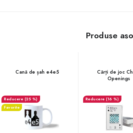
Produse aso
Cană de șah e4e5
Cărți de joc C
Openings
(25 %)
(16 %)
Favorite