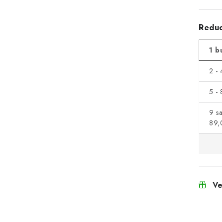
Reduc
1 b
2 -
5 -
9 s
89,
Ve