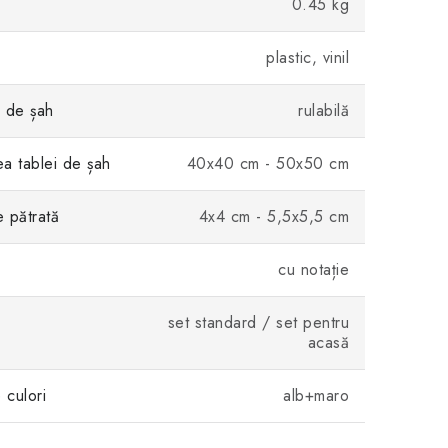
0.45 kg
plastic, vinil
i de șah
rulabilă
a tablei de șah
40x40 cm - 50x50 cm
 pătrată
4x4 cm - 5,5x5,5 cm
cu notație
set standard / set pentru
acasă
culori
alb+maro