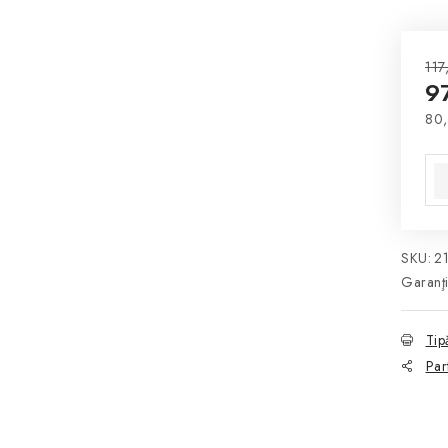
117
97
80,
Eva
SKU:
2
Garanţ
Tip
Par