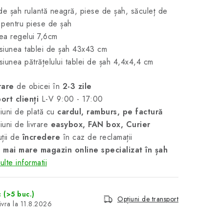
de șah rulantă neagră, piese de șah, săculeț de
pentru piese de șah
mea regelui 7,6cm
iunea tablei de șah 43x43 cm
iunea pătrățelului tablei de șah 4,4x4,4 cm
rare
de obicei în
2-3 zile
ort clienți
L-V 9:00 - 17:00
uni de plată cu
cardul, ramburs, pe factură
uni de livrare
easybox, FAN box, Curier
ții de
încredere
în caz de reclamații
 mai mare magazin online specializat în șah
lte informatii
c
(>5 buc.)
Opțiuni de transport
11.8.2026