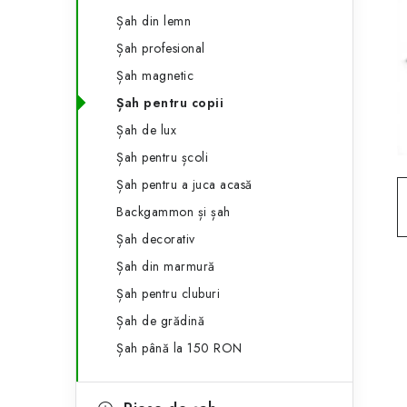
e
ă
Șah din lemn
g
l
Șah profesional
o
Șah magnetic
a
r
Șah pentru copii
t
i
Șah de lux
i
e
Șah pentru școli
r
Șah pentru a juca acasă
Backgammon și șah
a
Șah decorativ
l
Șah din marmură
ă
Șah pentru cluburi
Șah de grădină
Șah până la 150 RON