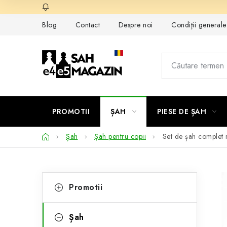
Treci
la
Blog
Contact
Despre noi
Condiţii general
conținut
PROMOTII
ȘAH
PIESE DE ȘAH
Acasă
Șah
Șah pentru copii
Set de șah complet
B
C
Sari
Promotii
peste
a
a
categorii
t
r
Șah