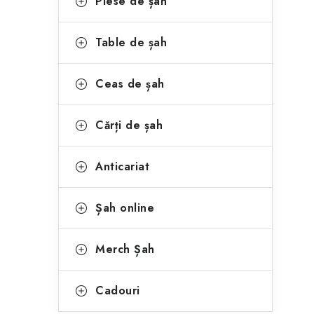
Piese de șah
Table de șah
Ceas de șah
Cărți de șah
Anticariat
Șah online
Merch Șah
Cadouri