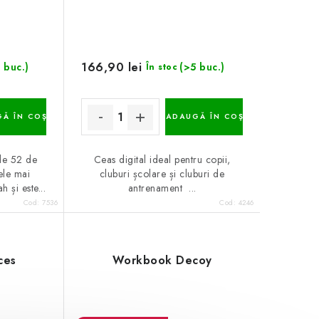
166,90 lei
 buc.)
(>5 buc.)
În stoc
Ă ÎN COŞ
ADAUGĂ ÎN COŞ
de 52 de
Ceas digital ideal pentru copii,
ele mai
cluburi școlare și cluburi de
 și este...
antrenament ...
Cod:
7536
Cod:
4246
ces
Workbook Decoy