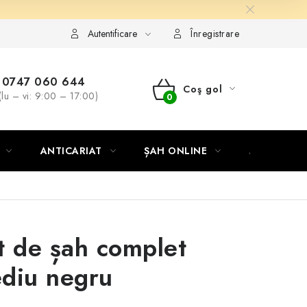
Autentificare
Înregistrare
0747 060 644
Coş gol
(lu – vi: 9:00 – 17:00)
COŞ
DE
ANTICARIAT
ȘAH ONLINE
MERCH ȘA
CUMPĂRĂTURI
t de șah complet
diu negru