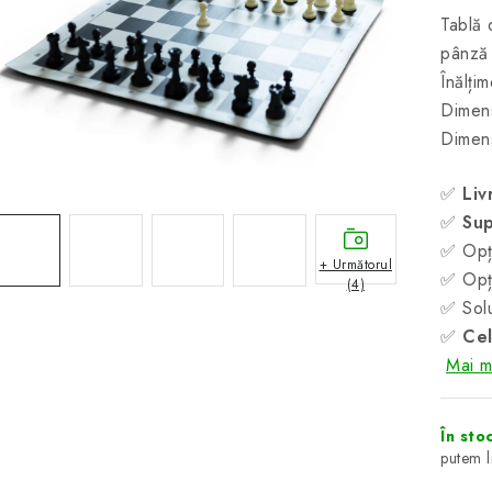
Tablă 
pânză 
Înălți
Dimens
Dimens
✅
Liv
✅
Sup
✅ Opți
+ Următorul
✅ Opți
(4)
✅ Solu
✅
Cel
Mai mu
În sto