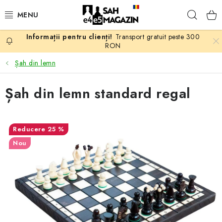
Treci
Căuta
la
conținut
Transport gratuit peste 300
PROMOTII
RON
Șah din lemn
ȘAH
Șah din lemn standard regal
PIESE DE ȘAH
TABLE DE ȘAH
25 %
Nou
CEAS DE ȘAH
CĂRȚI DE ȘAH
ANTICARIAT