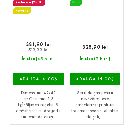
(26 %)
Pont
Favorite
381,90 lei
328,90 lei
519,99 lei
(>5 buc.)
(2 buc.)
În stoc
În stoc
ADAUGĂ ÎN COŞ
ADAUGĂ ÎN COŞ
Dimensiuni: 42x42
Setul de șah pentru
cmGreutate: 1,3
nevăzători este
kgÎnălțimea regelui: 9
caracterizat printr-un
cmFabricat cu dragoste
tratament special al tablei
din lemn de cireș...
de șah,...