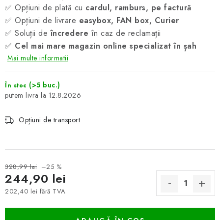
✅ Opțiuni de plată cu
cardul, ramburs, pe factură
✅ Opțiuni de livrare
easybox, FAN box, Curier
✅ Soluții de
încredere
în caz de reclamații
✅
Cel mai mare magazin online specializat în șah
Mai multe informatii
(>5 buc.)
În stoc
12.8.2026
Opțiuni de transport
328,99 lei
–25 %
244,90 lei
202,40 lei fără TVA
Evaluare preţ: