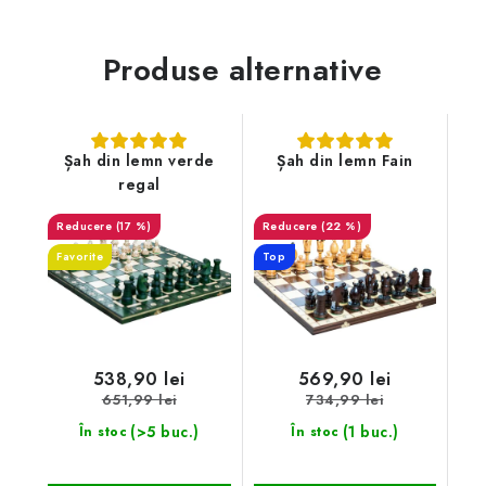
Produse alternative
Șah din lemn verde
Șah din lemn Fain
regal
(17 %)
(22 %)
Favorite
Top
538,90 lei
569,90 lei
651,99 lei
734,99 lei
(>5 buc.)
(1 buc.)
În stoc
În stoc