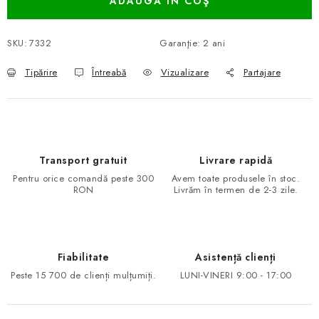
ADAUGĂ ÎN COŞ
SKU:
7332
Garanţie
:
2 ani
Tipărire
Întreabă
Vizualizare
Partajare
Transport gratuit
Livrare rapidă
Pentru orice comandă peste 300
Avem toate produsele în stoc.
RON
Livrăm în termen de 2-3 zile.
Fiabilitate
Asistență clienți
Peste 15 700 de clienți mulțumiți.
LUNI-VINERI 9:00 - 17:00