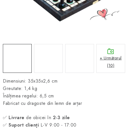
ȘAH ONLINE
MERCH ȘAH
CADOURI
Blog
Contact
Despre noi
Condiţii generale de vânzare
+ Următorul
(10)
Dimensiuni: 35x35x2,6 cm
Greutate: 1,4 kg
Înălțimea regelui: 6,5 cm
Fabricat cu dragoste din lemn de arțar
✅
Livrare
de obicei în
2-3 zile
✅
Suport clienți
L-V 9:00 - 17:00