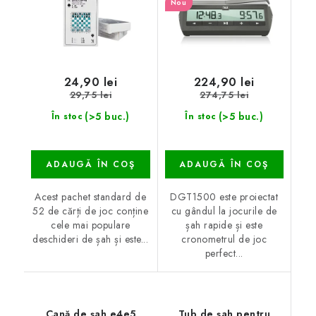
Nou
24,90 lei
224,90 lei
29,75 lei
274,75 lei
(>5 buc.)
(>5 buc.)
În stoc
În stoc
ADAUGĂ ÎN COŞ
ADAUGĂ ÎN COŞ
Acest pachet standard de
DGT1500 este proiectat
52 de cărți de joc conține
cu gândul la jocurile de
cele mai populare
șah rapide și este
deschideri de șah și este...
cronometrul de joc
perfect...
Cană de șah e4e5
Tub de șah pentru