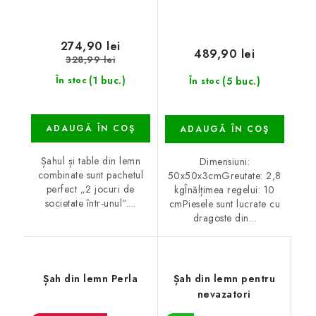
274,90 lei
489,90 lei
328,99 lei
(1 buc.)
(5 buc.)
În stoc
În stoc
ADAUGĂ ÎN COŞ
ADAUGĂ ÎN COŞ
Șahul și table din lemn
Dimensiuni:
combinate sunt pachetul
50x50x3cmGreutate: 2,8
perfect „2 jocuri de
kgÎnălțimea regelui: 10
societate într-unul”....
cmPiesele sunt lucrate cu
dragoste din...
Șah din lemn Perla
Șah din lemn pentru
nevazatori