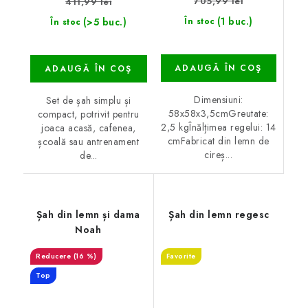
705,99 lei
411,99 lei
(1 buc.)
(>5 buc.)
În stoc
În stoc
ADAUGĂ ÎN COŞ
ADAUGĂ ÎN COŞ
Dimensiuni:
Set de șah simplu și
58x58x3,5cmGreutate:
compact, potrivit pentru
2,5 kgÎnălțimea regelui: 14
joaca acasă, cafenea,
cmFabricat din lemn de
școală sau antrenament
cireș...
de...
Șah din lemn și dama
Șah din lemn regesc
Noah
(16 %)
Favorite
Top