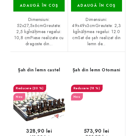
ADAUGĂ ÎN COŞ
ADAUGĂ ÎN COŞ
Dimensiuni:
Dimensiuni:
52x27,5x6cmGreutate:
49x49x3cmGreutate: 2,3
2,5 kgÎnălțimea regelui:
kgÎnălțimea regelui: 12.0
10,8 cmPiese realizate cu
cmSet de șah realizat din
dragoste din...
lemn de...
Șah din lemn castel
Șah din lemn Otomani
(20 %)
(18 %)
Nou
Nou
573,90 lei
328,90 lei