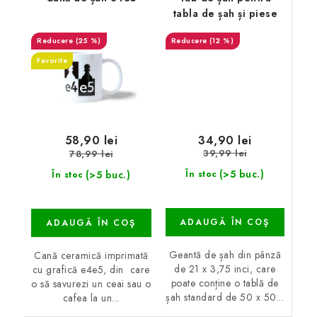
tabla de șah și piese
(25 %)
(12 %)
Favorite
34,90 lei
58,90 lei
39,99 lei
78,99 lei
(>5 buc.)
(>5 buc.)
În stoc
În stoc
ADAUGĂ ÎN COŞ
ADAUGĂ ÎN COŞ
Geantă de șah din pânză
Cană ceramică imprimată
de 21 x 3,75 inci, care
cu grafică e4e5, din care
poate conține o tablă de
o să savurezi un ceai sau o
șah standard de 50 x 50...
cafea la un...