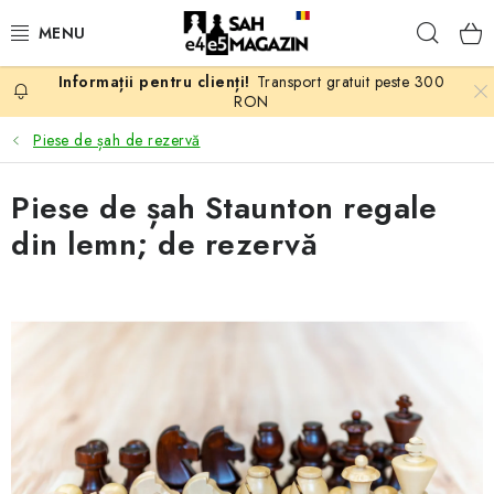
Treci
Căuta
la
conținut
Transport gratuit peste 300
PROMOTII
RON
Piese de șah de rezervă
ȘAH
Piese de șah Staunton regale
PIESE DE ȘAH
din lemn; de rezervă
TABLE DE ȘAH
CEAS DE ȘAH
CĂRȚI DE ȘAH
ANTICARIAT