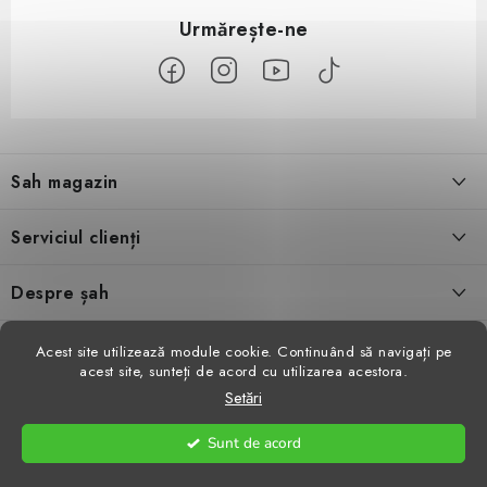
S
u
Sah magazin
b
s
Despre noi
Serviciul clienți
o
l
Contact
Condiţii generale de vânzare
Despre șah
Evaluarea magazinului
Schimb de produse
Video șah
Facebook
Acest site utilizează module cookie. Continuând să navigați pe
acest site, sunteți de acord cu utilizarea acestora.
Parteneri
Retragerea din contract
Reviste de șah
Setări
GDPR
Procedura de reclamație
Antrenamente de șah
Sunt de acord
Drepturi de autor 2026
Sah magazin
. Toate drepturile rezervate.