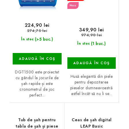
Nou
224,90 lei
349,90 lei
274,75 lei
974,90 lei
(>5 buc.)
În stoc
(1 buc.)
În stoc
ADAUGĂ ÎN COŞ
ADAUGĂ ÎN COŞ
DGT1500 este proiectat
Husă elegantă din piele
cu gândul la jocurile de
pentru depozitarea
șah rapide și este
pieselor dumneavoastră
cronometrul de joc
astfel încât să nu li se...
perfect...
Tub de șah pentru
Ceas de șah digital
tabla de șah și piese
LEAP Basic