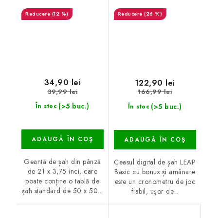
(12 %)
(26 %)
34,90 lei
122,90 lei
39,99 lei
166,99 lei
(>5 buc.)
(>5 buc.)
În stoc
În stoc
ADAUGĂ ÎN COŞ
ADAUGĂ ÎN COŞ
Geantă de șah din pânză
Ceasul digital de șah LEAP
de 21 x 3,75 inci, care
Basic cu bonus și amânare
poate conține o tablă de
este un cronometru de joc
șah standard de 50 x 50...
fiabil, ușor de...