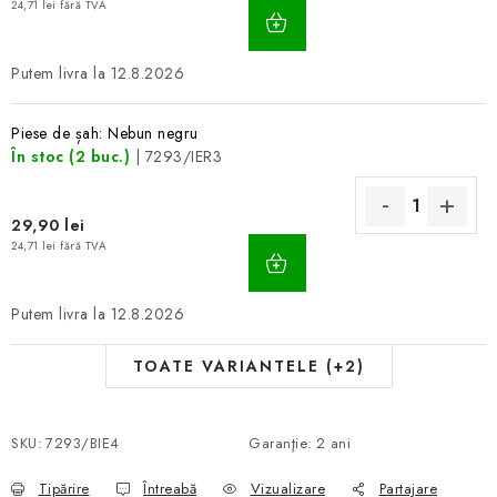
ADAUGĂ
24,71 lei fără TVA
ÎN
COŞ
12.8.2026
Piese de șah: Nebun negru
În stoc
(2 buc.)
| 7293/IER3
29,90 lei
ADAUGĂ
24,71 lei fără TVA
ÎN
COŞ
12.8.2026
TOATE VARIANTELE (+2)
SKU:
7293/BIE4
Garanţie
:
2 ani
Tipărire
Întreabă
Vizualizare
Partajare