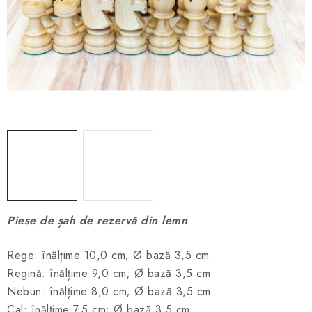
ȘAH ONLINE
MERCH ȘAH
CADOURI
Blog
Contact
Despre noi
Condiţii generale de vânzare
Piese de șah de rezervă din lemn
Rege: înălțime 10,0 cm; Ø bază 3,5 cm
Regină: înălțime 9,0 cm; Ø bază 3,5 cm
Nebun: înălțime 8,0 cm; Ø bază 3,5 cm
Cal: înălțime 7,5 cm; Ø bază 3,5 cm