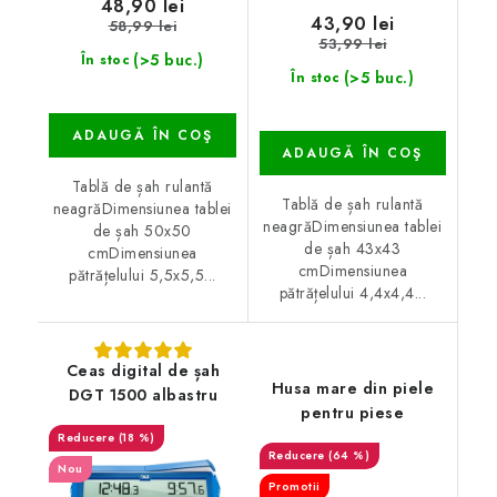
48,90 lei
43,90 lei
58,99 lei
53,99 lei
(>5 buc.)
În stoc
(>5 buc.)
În stoc
ADAUGĂ ÎN COŞ
ADAUGĂ ÎN COŞ
Tablă de șah rulantă
Tablă de șah rulantă
neagrăDimensiunea tablei
neagrăDimensiunea tablei
de șah 50x50
de șah 43x43
cmDimensiunea
cmDimensiunea
pătrățelului 5,5x5,5...
pătrățelului 4,4x4,4...
Ceas digital de șah
Husa mare din piele
DGT 1500 albastru
pentru piese
(18 %)
(64 %)
Nou
Promotii