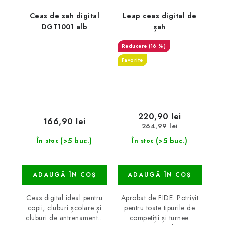
Ceas de sah digital
Leap ceas digital de
DGT1001 alb
șah
(16 %)
Favorite
220,90 lei
166,90 lei
264,99 lei
(>5 buc.)
(>5 buc.)
În stoc
În stoc
ADAUGĂ ÎN COŞ
ADAUGĂ ÎN COŞ
Ceas digital ideal pentru
Aprobat de FIDE. Potrivit
copii, cluburi școlare și
pentru toate tipurile de
cluburi de antrenament...
competiții și turnee.