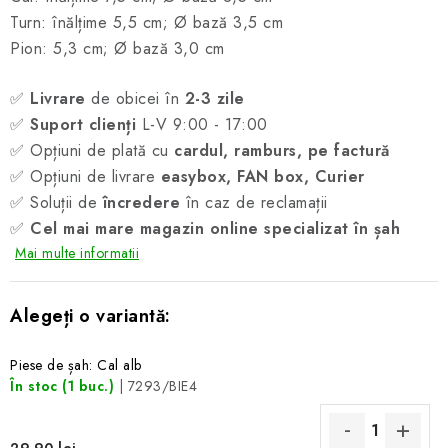
Turn: înălțime 5,5 cm; Ø bază 3,5 cm
Pion: 5,3 cm; Ø bază 3,0 cm
✅
Livrare
de obicei în
2-3 zile
✅
Suport clienți
L-V 9:00 - 17:00
✅ Opțiuni de plată cu
cardul, ramburs, pe factură
✅ Opțiuni de livrare
easybox, FAN box, Curier
✅ Soluții de
încredere
în caz de reclamații
✅
Cel mai mare magazin online specializat în șah
Mai multe informatii
Piese de șah: Cal alb
În stoc
(1 buc.)
| 7293/BIE4