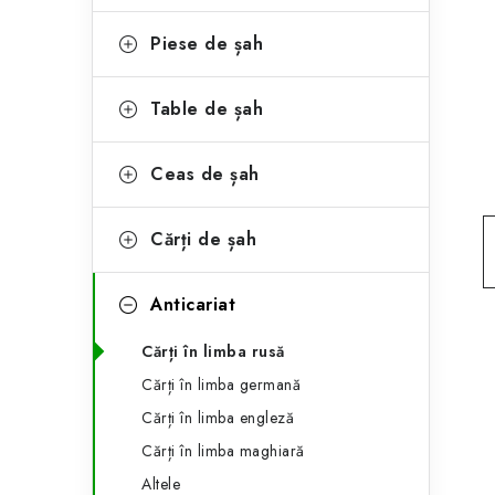
e
ă
g
Piese de șah
l
o
a
r
Table de șah
t
i
Ceas de șah
i
e
r
Cărți de șah
a
Anticariat
l
ă
Cărți în limba rusă
Cărți în limba germană
Cărți în limba engleză
Cărți în limba maghiară
Altele