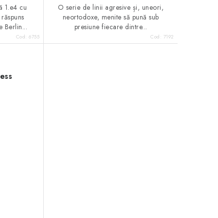
ă 1.e4 cu
O serie de linii agresive și, uneori,
 răspuns
neortodoxe, menite să pună sub
 Berlin...
presiune fiecare dintre...
Cod:
6755
Cod:
7192
hess