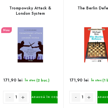
Trompowsky Attack &
The Berlin Def
London System
Nou
171,90 lei
171,90 lei
(2 buc.)
(1 
În stoc
În stoc
ADAUGĂ ÎN COŞ
ADAUG