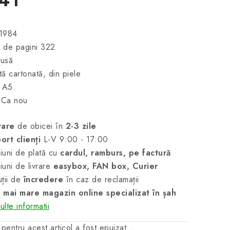
 1984
 de pagini 322
rusă
ă cartonată, din piele
t A5
 Ca nou
rare
de obicei în
2-3 zile
ort clienți
L-V 9:00 - 17:00
uni de plată cu
cardul, ramburs, pe factură
uni de livrare
easybox, FAN box, Curier
ții de
încredere
în caz de reclamații
 mai mare magazin online specializat în șah
lte informatii
 pentru acest articol a fost epuizat…