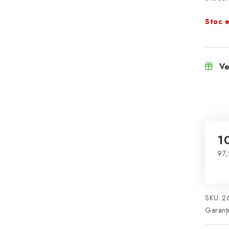
Stoc e
Ve
1
97,
Eva
SKU:
2
Garanţ