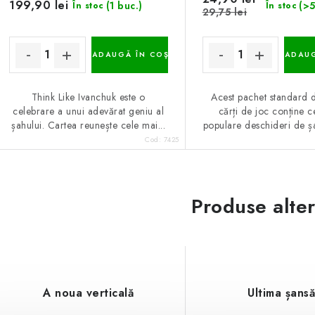
199,90 lei
(1 buc.)
(>5
În stoc
În stoc
29,75 lei
ADAUGĂ ÎN COŞ
ADAUG
Think Like Ivanchuk este o
Acest pachet standard 
celebrare a unui adevărat geniu al
cărți de joc conține c
șahului. Cartea reunește cele mai...
populare deschideri de șah
Cod:
7425
Produse alte
A noua verticală
Ultima șans