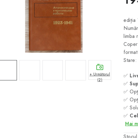
ediția
Număr
limba 
Copert
forma
Stare:
+ Următorul
✅
Liv
(2)
✅
Sup
✅ Opți
✅ Opți
✅ Solu
✅
Cel
Mai mu
Stocul