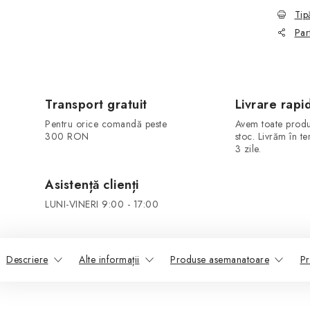
Tip
Par
Transport gratuit
Livrare rapi
Pentru orice comandă peste
Avem toate produ
300 RON
stoc. Livrăm în t
3 zile.
Asistență clienți
LUNI-VINERI 9:00 - 17:00
Descriere
Alte informații
Produse asemanatoare
Pr