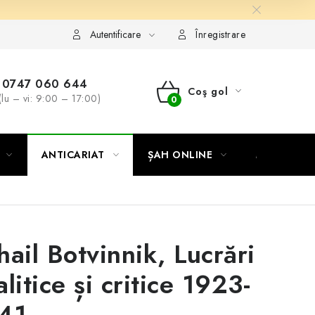
Autentificare
Înregistrare
0747 060 644
Coş gol
(lu – vi: 9:00 – 17:00)
COŞ
DE
ANTICARIAT
ȘAH ONLINE
MERCH ȘA
CUMPĂRĂTURI
hail Botvinnik, Lucrări
litice și critice 1923-
41