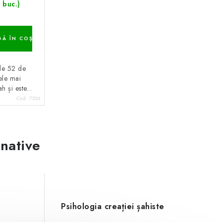
 buc.)
Ă ÎN COŞ
de 52 de
ele mai
 și este...
Cod:
7536
rnative
ă
Psihologia creației șahiste