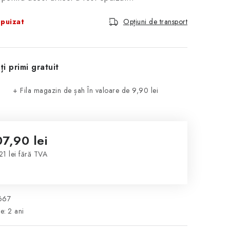
puizat
Opțiuni de transport
ți primi gratuit
+ Fila magazin de șah
În valoare de 9,90 lei
07,90 lei
21 lei fără TVA
luare preţ:
667
ie
:
2 ani