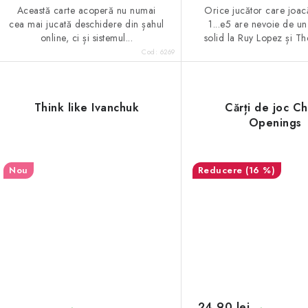
Această carte acoperă nu numai
Orice jucător care joac
cea mai jucată deschidere din șahul
1...e5 are nevoie de un
online, ci și sistemul...
solid la Ruy Lopez și The
Cod:
6269
Think like Ivanchuk
Cărți de joc C
Openings
Nou
(16 %)
24,90 lei