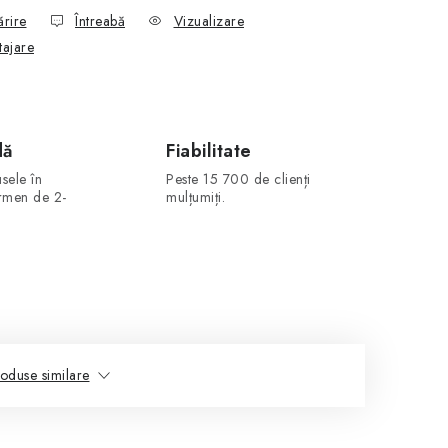
ărire
Întreabă
Vizualizare
tajare
dă
Fiabilitate
sele în
Peste 15 700 de clienți
ermen de 2-
mulțumiți.
oduse similare