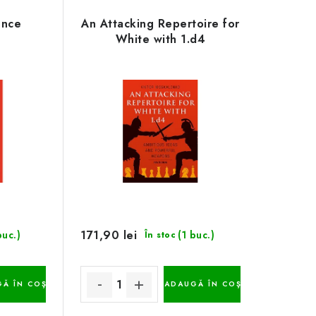
ence
An Attacking Repertoire for
White with 1.d4
171,90 lei
buc.)
(1 buc.)
În stoc
Ă ÎN COŞ
ADAUGĂ ÎN COŞ