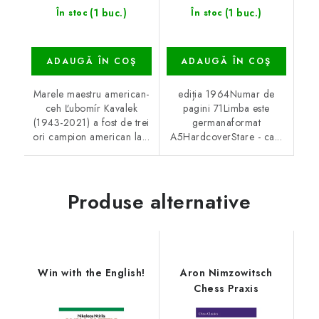
(1 buc.)
(1 buc.)
În stoc
În stoc
ADAUGĂ ÎN COŞ
ADAUGĂ ÎN COŞ
Marele maestru american-
ediția 1964Numar de
ceh Ľubomír Kavalek
pagini 71Limba este
(1943-2021) a fost de trei
germanaformat
ori campion american la...
A5HardcoverStare - ca...
Produse alternative
Win with the English!
Aron Nimzowitsch
Chess Praxis