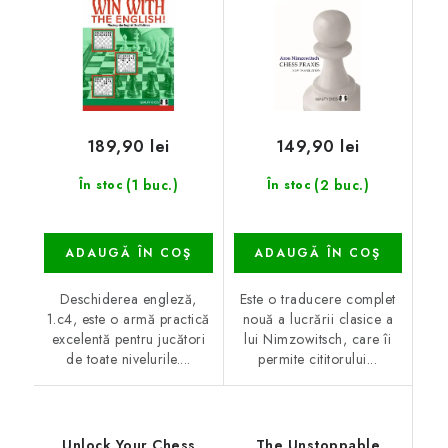
189,90 lei
149,90 lei
(1 buc.)
(2 buc.)
În stoc
În stoc
ADAUGĂ ÎN COŞ
ADAUGĂ ÎN COŞ
Deschiderea engleză,
Este o traducere complet
1.c4, este o armă practică
nouă a lucrării clasice a
excelentă pentru jucători
lui Nimzowitsch, care îi
de toate nivelurile....
permite cititorului...
Unlock Your Chess
The Unstoppable