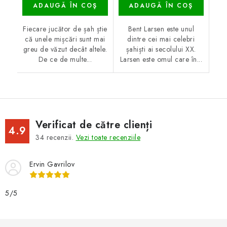
ADAUGĂ ÎN COŞ
ADAUGĂ ÎN COŞ
Fiecare jucător de șah știe
Bent Larsen este unul
că unele mișcări sunt mai
dintre cei mai celebri
greu de văzut decât altele.
șahiști ai secolului XX.
De ce de multe...
Larsen este omul care în...
Verificat de către clienți
4.9
34
recenzii.
Vezi toate recenziile
Ervin Gavrilov
5/5