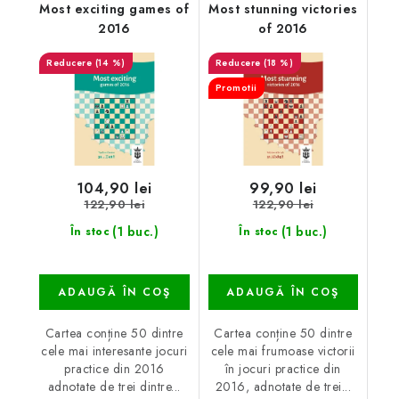
Most exciting games of
Most stunning victories
2016
of 2016
(14 %)
(18 %)
Promotii
104,90 lei
99,90 lei
122,90 lei
122,90 lei
(1 buc.)
(1 buc.)
În stoc
În stoc
ADAUGĂ ÎN COŞ
ADAUGĂ ÎN COŞ
Cartea conține 50 dintre
Cartea conține 50 dintre
cele mai interesante jocuri
cele mai frumoase victorii
practice din 2016
în jocuri practice din
adnotate de trei dintre...
2016, adnotate de trei...