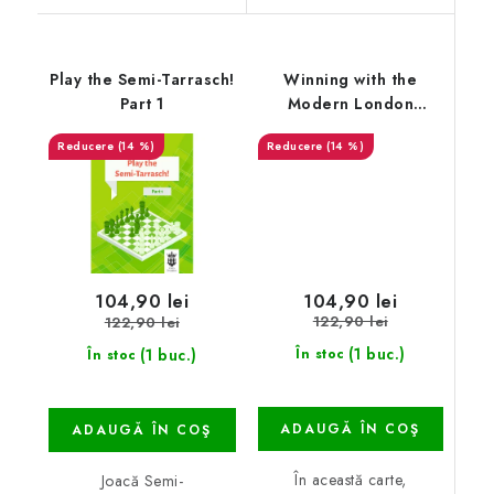
Play the Semi-Tarrasch!
Winning with the
Part 1
Modern London
System - Part 2
(14 %)
(14 %)
104,90 lei
104,90 lei
122,90 lei
122,90 lei
(1 buc.)
(1 buc.)
În stoc
În stoc
ADAUGĂ ÎN COŞ
ADAUGĂ ÎN COŞ
În această carte,
Joacă Semi-