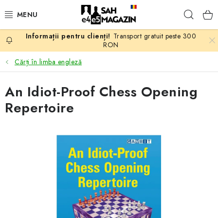
Treci
Căuta
la
conținut
Transport gratuit peste 300
PROMOTII
RON
Cărți în limba engleză
ȘAH
An Idiot-Proof Chess Opening
PIESE DE ȘAH
Repertoire
TABLE DE ȘAH
CEAS DE ȘAH
CĂRȚI DE ȘAH
ANTICARIAT