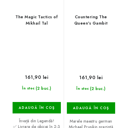
The Magic Tactics of
Countering The
Mikhail Tal
Queen's Gambit
161,90 lei
161,90 lei
(2 buc.)
(2 buc.)
În stoc
În stoc
ADAUGĂ ÎN COŞ
ADAUGĂ ÎN COŞ
Învață din Legendă!
Marele maestru german
✅ Livrare de obicei în 2-3
Michael Prusikin prezintă