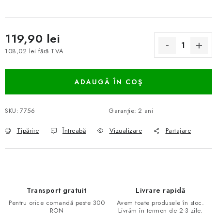
119,90 lei
108,02 lei fără TVA
Evaluare preţ:
ADAUGĂ ÎN COŞ
SKU:
7756
Garanţie
:
2 ani
Tipărire
Întreabă
Vizualizare
Partajare
Transport gratuit
Livrare rapidă
Pentru orice comandă peste 300
Avem toate produsele în stoc.
RON
Livrăm în termen de 2-3 zile.