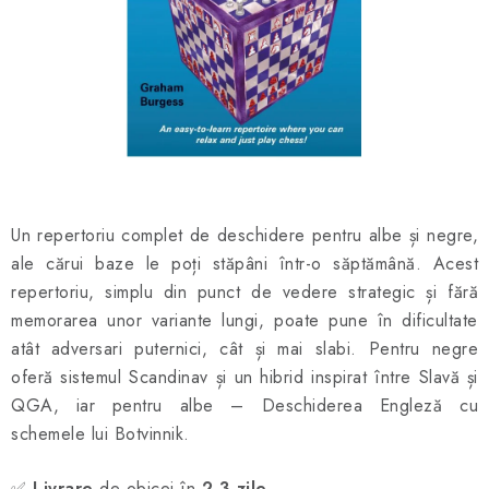
ȘAH ONLINE
MERCH ȘAH
CADOURI
Blog
Contact
Despre noi
Condiţii generale de vânzare
Un repertoriu complet de deschidere pentru albe și negre,
ale cărui baze le poți stăpâni într-o săptămână. Acest
repertoriu, simplu din punct de vedere strategic și fără
memorarea unor variante lungi, poate pune în dificultate
atât adversari puternici, cât și mai slabi. Pentru negre
oferă sistemul Scandinav și un hibrid inspirat între Slavă și
QGA, iar pentru albe – Deschiderea Engleză cu
schemele lui Botvinnik.
✅
Livrare
de obicei în
2-3 zile