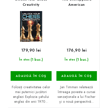
Creativity
American
176,90 lei
179,90 lei
(1 buc.)
(1 buc.)
În stoc
În stoc
ADAUGĂ ÎN COŞ
ADAUGĂ ÎN COŞ
Jan Timman relatează
Folosiți creativitatea celor
întreaga poveste a cursei
mai puternici jucători
senzaționale a lui Fischer
englezi Explozia șahului
și o nouă perspectivă...
englez din anii 1970...