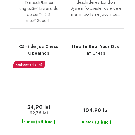
deschiderea London
Tarrasch!Limba
System folosește toate cele
engleză✅ Livrare de
mai importante jocuri cu...
obicei în 2-3
zile✅ Suport...
Cărți de joc Chess
How to Beat Your Dad
Openings
at Chess
(16 %)
24,90 lei
104,90 lei
29,75 lei
(>5 buc.)
(3 buc.)
În stoc
În stoc