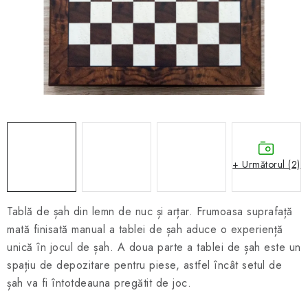
ȘAH ONLINE
MERCH ȘAH
CADOURI
Blog
Contact
Despre noi
Condiţii generale de vânzare
+ Următorul (2)
Tablă de șah din lemn de nuc și arțar. Frumoasa suprafață
mată finisată manual a tablei de șah aduce o experiență
unică în jocul de șah. A doua parte a tablei de șah este un
spațiu de depozitare pentru piese, astfel încât setul de
șah va fi întotdeauna pregătit de joc.