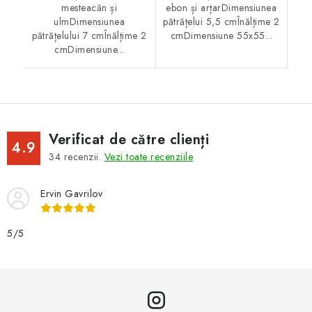
mesteacăn și
ebon și arțarDimensiunea
ulmDimensiunea
pătrățelui 5,5 cmÎnălțime 2
pătrățelului 7 cmÎnălțime 2
cmDimensiune 55x55...
cmDimensiune...
Verificat de către clienți
4.9
34
recenzii.
Vezi toate recenziile
Ervin Gavrilov
5/5