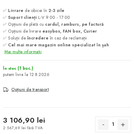
✅
Livrare
de obicei în
2-3 zile
✅
Suport clienți
L-V 9:00 - 17:00
✅ Opțiuni de plată cu
cardul, ramburs, pe factură
✅ Opțiuni de livrare
easybox, FAN box, Curier
✅ Soluții de
încredere
în caz de reclamații
✅
Cel mai mare magazin online specializat în șah
Mai multe informatii
(1 buc.)
În stoc
12.8.2026
Opțiuni de transport
3 106,90 lei
2 567,69 lei fără TVA
Evaluare preţ: