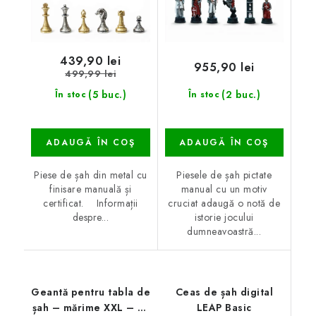
439,90 lei
955,90 lei
499,99 lei
(5 buc.)
(2 buc.)
În stoc
În stoc
ADAUGĂ ÎN COŞ
ADAUGĂ ÎN COŞ
Piese de șah din metal cu
Piesele de șah pictate
finisare manuală și
manual cu un motiv
certificat. Informații
cruciat adaugă o notă de
despre...
istorie jocului
dumneavoastră...
Geantă pentru tabla de
Ceas de șah digital
șah – mărime XXL – 55
LEAP Basic