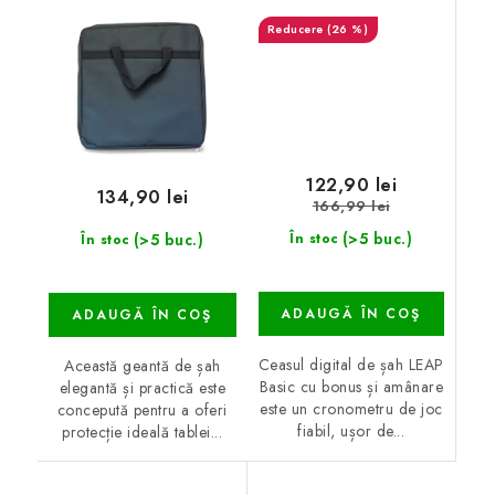
cm
(26 %)
122,90 lei
134,90 lei
166,99 lei
(>5 buc.)
(>5 buc.)
În stoc
În stoc
ADAUGĂ ÎN COŞ
ADAUGĂ ÎN COŞ
Ceasul digital de șah LEAP
Această geantă de șah
Basic cu bonus și amânare
elegantă și practică este
este un cronometru de joc
concepută pentru a oferi
fiabil, ușor de...
protecție ideală tablei...