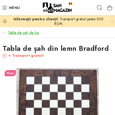
Treci
Căuta
la
conținut
Transport gratuit peste 300
PROMOTII
RON
Table de șah de lux
ȘAH
Tabla de șah din lemn Bradford
PIESE DE ȘAH
+ Transport gratuit
TABLE DE ȘAH
Nou
CEAS DE ȘAH
CĂRȚI DE ȘAH
ANTICARIAT