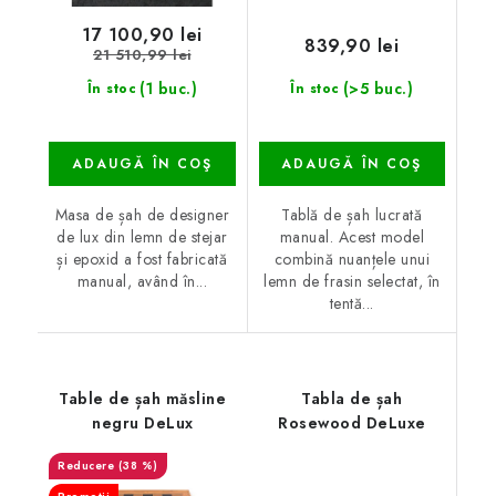
17 100,90 lei
839,90 lei
21 510,99 lei
(1 buc.)
(>5 buc.)
În stoc
În stoc
ADAUGĂ ÎN COŞ
ADAUGĂ ÎN COŞ
Masa de șah de designer
Tablă de șah lucrată
de lux din lemn de stejar
manual. Acest model
și epoxid a fost fabricată
combină nuanțele unui
manual, având în...
lemn de frasin selectat, în
tentă...
Table de șah măsline
Tabla de șah
negru DeLux
Rosewood DeLuxe
(38 %)