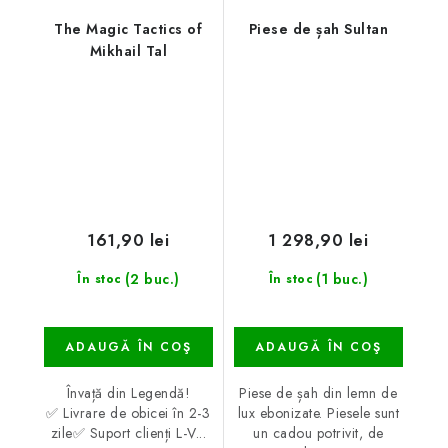
The Magic Tactics of
Piese de șah Sultan
Mikhail Tal
161,90 lei
1 298,90 lei
(2 buc.)
(1 buc.)
În stoc
În stoc
ADAUGĂ ÎN COŞ
ADAUGĂ ÎN COŞ
Învață din Legendă!
Piese de șah din lemn de
✅ Livrare de obicei în 2-3
lux ebonizate. Piesele sunt
zile✅ Suport clienți L-V...
un cadou potrivit, de