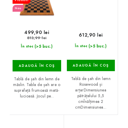
Promotii
Nou
499,90 lei
612,90 lei
813,99 lei
(>5 buc.)
(>5 buc.)
În stoc
În stoc
ADAUGĂ ÎN COŞ
ADAUGĂ ÎN COŞ
Tablă de șah din lemn
Tablă de șah din lemn de
Rosewood și
măslin. Tabla de șah are o
arțarDimensiunea
suprafață frumoasă mată-
pătrățelului 5,5
lucioasă. Jocul pe...
cmÎnălțimea 2
cmDimensiunea...