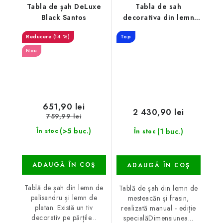
Tabla de șah DeLuxe
Tabla de sah
Black Santos
decorativa din lemn
Biar
(14 %)
Top
Nou
651,90 lei
2 430,90 lei
759,99 lei
(>5 buc.)
(1 buc.)
În stoc
În stoc
ADAUGĂ ÎN COŞ
ADAUGĂ ÎN COŞ
Tablă de șah din lemn de
Tablă de șah din lemn de
palisandru și lemn de
mesteacăn și frasin,
platan. Există un tiv
realizată manual - ediție
decorativ pe părțile...
specialăDimensiunea...