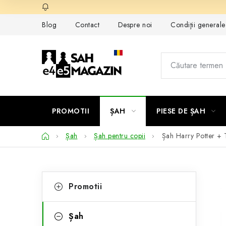
Treci
la
Blog
Contact
Despre noi
Condiţii general
conținut
PROMOTII
ȘAH
PIESE DE ȘAH
Acasă
Șah
Șah pentru copii
Șah Harry Potter
+ 
B
C
Sari
Promotii
peste
a
a
categorii
t
r
Șah