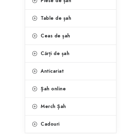
Piese de șah
Table de șah
Ceas de șah
Cărți de șah
Anticariat
Șah online
Merch Șah
Cadouri