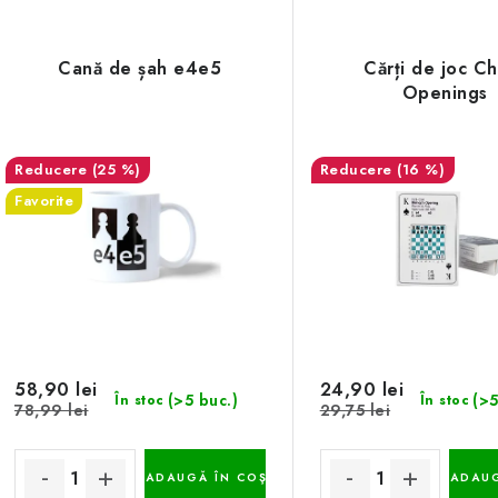
Cană de șah e4e5
Cărți de joc C
Openings
(25 %)
(16 %)
Favorite
58,90 lei
24,90 lei
(>5 buc.)
(>5
În stoc
În stoc
78,99 lei
29,75 lei
ADAUGĂ ÎN COŞ
ADAUG