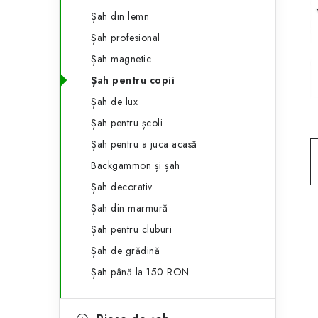
e
ă
Șah din lemn
g
l
Șah profesional
o
Șah magnetic
a
r
Șah pentru copii
t
i
Șah de lux
i
e
Șah pentru școli
r
Șah pentru a juca acasă
Backgammon și șah
a
Șah decorativ
l
Șah din marmură
ă
Șah pentru cluburi
Șah de grădină
Șah până la 150 RON