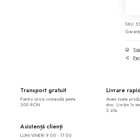
Eva
SKU:
5
Garanţ
Tip
Par
Transport gratuit
Livrare rapi
Pentru orice comandă peste
Avem toate produ
300 RON
stoc. Livrăm în t
3 zile.
Asistență clienți
LUNI-VINERI 9:00 - 17:00