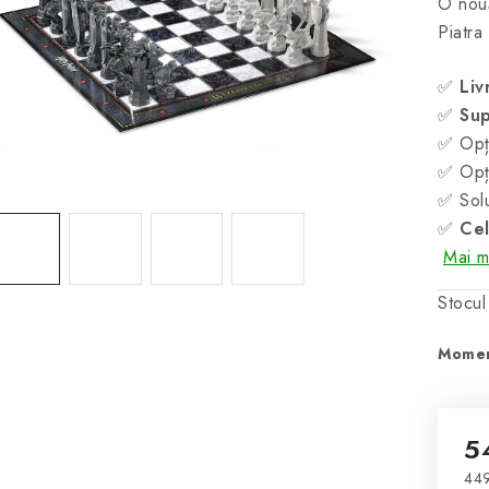
O nouă
Piatra
✅
Liv
✅
Sup
✅ Opți
✅ Opți
✅ Solu
✅
Cel
Mai mu
Stocul
Momen
5
449