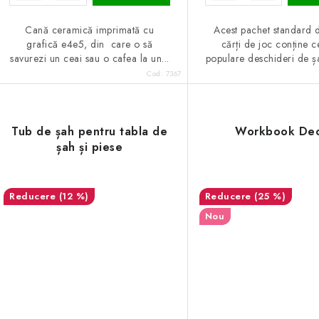
Cană ceramică imprimată cu
Acest pachet standard 
grafică e4e5, din care o să
cărți de joc conține c
savurezi un ceai sau o cafea la un...
populare deschideri de șah
Cod:
7367
Tub de șah pentru tabla de
Workbook De
șah și piese
(12 %)
(25 %)
Nou