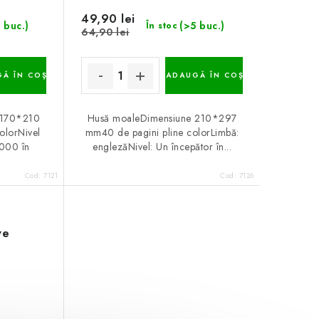
49,90 lei
 buc.)
(>5 buc.)
În stoc
64,90 lei
Ă ÎN COŞ
ADAUGĂ ÎN COŞ
 170*210
Husă moaleDimensiune 210*297
olorNivel
mm40 de pagini pline colorLimbă:
2000 în
englezăNivel: Un începător în...
Cod:
7121
Cod:
7126
ve