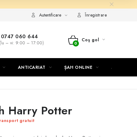
Autentificare
Înregistrare
0747 060 644
Coş gol
(lu – vi: 9:00 – 17:00)
COŞ
DE
ANTICARIAT
ȘAH ONLINE
MERCH ȘA
CUMPĂRĂTURI
h Harry Potter
ransport gratuit