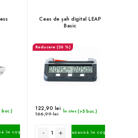
hess
Ceas de șah digital LEAP
Basic
(26 %)
122,90 lei
 buc.)
(>5 buc.)
În stoc
166,99 lei
Ă ÎN COŞ
ADAUGĂ ÎN COŞ