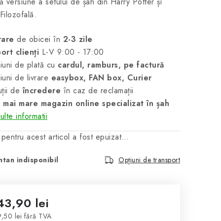
 versiune a setului de șah din Harry Potter și
 Filozofală.
rare
de obicei în
2-3 zile
ort clienți
L-V 9:00 - 17:00
uni de plată cu
cardul, ramburs, pe factură
uni de livrare
easybox, FAN box, Curier
ții de
încredere
în caz de reclamații
 mai mare magazin online specializat în șah
lte informatii
 pentru acest articol a fost epuizat…
tan indisponibil
Opțiuni de transport
43,90 lei
,50 lei fără TVA