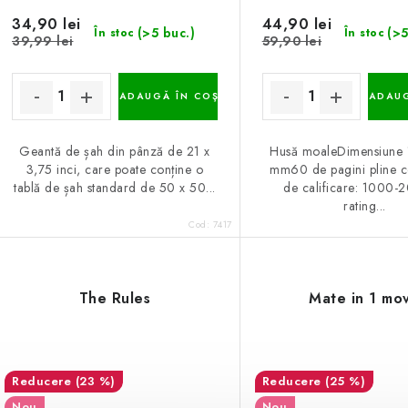
34,90 lei
44,90 lei
(>5 buc.)
(>5
În stoc
În stoc
39,99 lei
59,90 lei
ADAUGĂ ÎN COŞ
ADAUG
Geantă de șah din pânză de 21 x
Husă moaleDimensiune
3,75 inci, care poate conține o
mm60 de pagini pline c
tablă de șah standard de 50 x 50...
de calificare: 1000-
rating...
Cod:
7417
The Rules
Mate in 1 mo
(23 %)
(25 %)
Nou
Nou