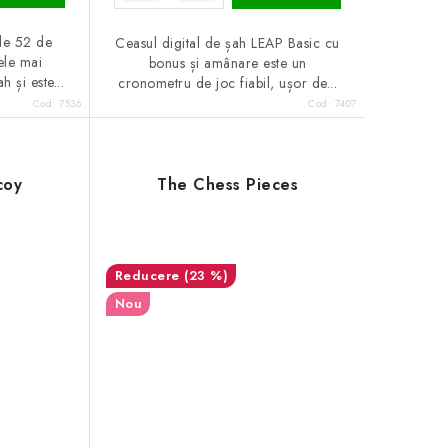
de 52 de
Ceasul digital de șah LEAP Basic cu
ele mai
bonus și amânare este un
 și este...
cronometru de joc fiabil, ușor de...
Cod:
7536
Cod:
7407
coy
The Chess Pieces
(23 %)
Nou