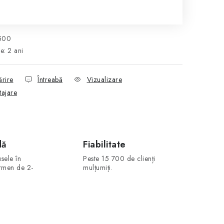
luare preţ:
500
ie
:
2 ani
ărire
Întreabă
Vizualizare
tajare
dă
Fiabilitate
sele în
Peste 15 700 de clienți
ermen de 2-
mulțumiți.