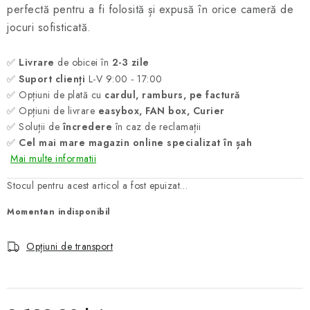
perfectă pentru a fi folosită și expusă în orice cameră de
jocuri sofisticată.
✅
Livrare
de obicei în
2-3 zile
✅
Suport clienți
L-V 9:00 - 17:00
✅ Opțiuni de plată cu
cardul, ramburs, pe factură
✅ Opțiuni de livrare
easybox, FAN box, Curier
✅ Soluții de
încredere
în caz de reclamații
✅
Cel mai mare magazin online specializat în șah
Mai multe informatii
Stocul pentru acest articol a fost epuizat…
Momentan indisponibil
Opțiuni de transport