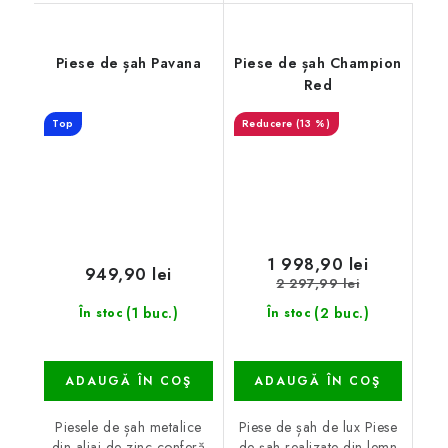
Piese de șah Pavana
Piese de șah Champion
Red
Top
(13 %)
1 998,90 lei
949,90 lei
2 297,99 lei
(1 buc.)
(2 buc.)
În stoc
În stoc
ADAUGĂ ÎN COŞ
ADAUGĂ ÎN COŞ
Piesele de șah metalice
Piese de șah de lux Piese
din aliaj de zinc conferă
de șah realizate din lemn