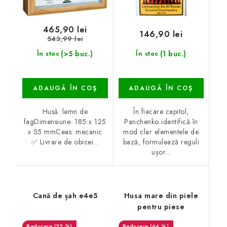
465,90 lei
146,90 lei
543,99 lei
(>5 buc.)
(1 buc.)
În stoc
În stoc
ADAUGĂ ÎN COŞ
ADAUGĂ ÎN COŞ
Husă: lemn de
În fiecare capitol,
fagDimensiune: 185 x 125
Panchenko identifică în
x 55 mmCeas: mecanic
mod clar elementele de
✅ Livrare de obicei...
bază, formulează reguli
ușor...
Cană de șah e4e5
Husa mare din piele
pentru piese
(25 %)
(64 %)