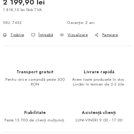
2 199,90 lei
1 818,10 lei fără TVA
Evaluare preţ:
SKU:
7453
Garanţie
:
2 ani
Tipărire
Întreabă
Vizualizare
Partajare
Transport gratuit
Livrare rapidă
Pentru orice comandă peste 300
Avem toate produsele în stoc.
RON
Livrăm în termen de 2-3 zile.
Fiabilitate
Asistență clienți
Peste 15 700 de clienți mulțumiți.
LUNI-VINERI 9:00 - 17:00