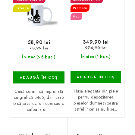
Favorite
Promotii
Nou
349,90 lei
58,90 lei
974,90 lei
78,99 lei
(1 buc.)
(>5 buc.)
În stoc
În stoc
ADAUGĂ ÎN COŞ
ADAUGĂ ÎN COŞ
Husă elegantă din piele
Cană ceramică imprimată
pentru depozitarea
cu grafică e4e5, din care
pieselor dumneavoastră
o să savurezi un ceai sau o
astfel încât să nu li se...
cafea la un...