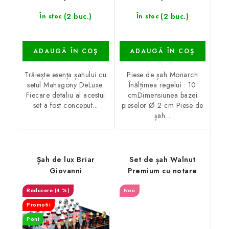
(2 buc.)
(2 buc.)
În stoc
În stoc
ADAUGĂ ÎN COŞ
ADAUGĂ ÎN COŞ
Trăiește esența șahului cu
Piese de șah Monarch
setul Mahagony DeLuxe.
Înălțimea regelui : 10
Fiecare detaliu al acestui
cmDimensiunea bazei
set a fost conceput...
pieselor Ø 2 cm Piese de
șah...
Șah de lux Briar
Set de șah Walnut
Giovanni
Premium cu notare
(4 %)
Nou
Promotii
Pont