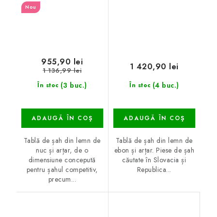
Nou
955,90 lei
1 420,90 lei
1 136,99 lei
(3 buc.)
(4 buc.)
În stoc
În stoc
ADAUGĂ ÎN COŞ
ADAUGĂ ÎN COŞ
Tablă de șah din lemn de
Tablă de șah din lemn de
nuc și arțar, de o
ebon și arțar. Piese de șah
dimensiune concepută
căutate în Slovacia și
pentru șahul competitiv,
Republica...
precum...