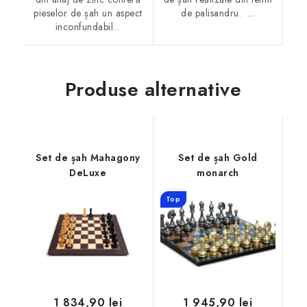
pieselor de șah un aspect
de palisandru. ...
inconfundabil...
Produse alternative
Set de șah Mahagony
Set de șah Gold
DeLuxe
monarch
Top
1 834,90 lei
1 945,90 lei