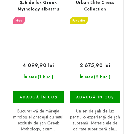
Șah de lux Greek
Urban Elite Chess
Mythology albastru
Collection
Nou
Favorite
4 099,90 lei
2 675,90 lei
(1 buc.)
(2 buc.)
În stoc
În stoc
ADAUGĂ ÎN COŞ
ADAUGĂ ÎN COŞ
Bucurați-vă de măreția
Un set de șah de lux
mitologiei grecești cu setul
pentru o experiență de șah
exclusiv de șah Greek
supremă. Materialele de
Mythology, acum...
calitate superioară ale...