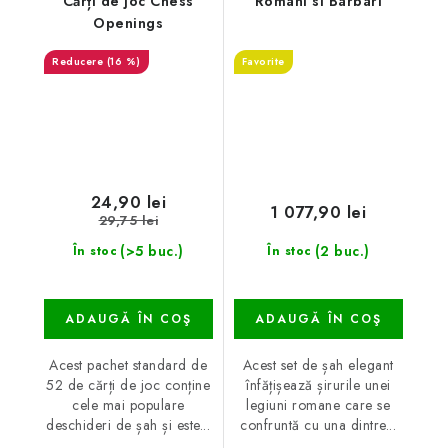
Cărți de joc Chess
Romani si Barbari
Openings
(16 %)
Favorite
24,90 lei
1 077,90 lei
29,75 lei
(>5 buc.)
(2 buc.)
În stoc
În stoc
ADAUGĂ ÎN COŞ
ADAUGĂ ÎN COŞ
Acest pachet standard de
Acest set de șah elegant
52 de cărți de joc conține
înfățișează șirurile unei
cele mai populare
legiuni romane care se
deschideri de șah și este...
confruntă cu una dintre...