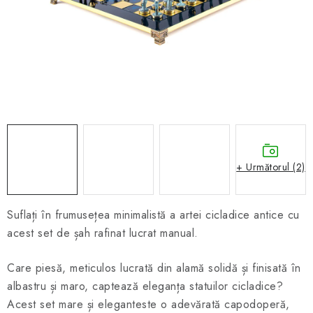
ȘAH ONLINE
MERCH ȘAH
CADOURI
Blog
Contact
Despre noi
Condiţii generale de vânzare
+ Următorul (2)
Suflați în frumusețea minimalistă a artei cicladice antice cu
acest set de șah rafinat lucrat manual.
Care piesă, meticulos lucrată din alamă solidă și finisată în
albastru și maro, captează eleganța statuilor cicladice?
Acest set mare și eleganteste o adevărată capodoperă,