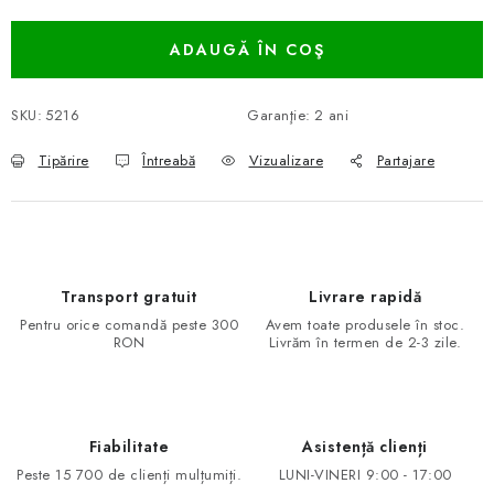
Evaluare preţ:
ADAUGĂ ÎN COŞ
SKU:
5216
Garanţie
:
2 ani
Tipărire
Întreabă
Vizualizare
Partajare
Transport gratuit
Livrare rapidă
Pentru orice comandă peste 300
Avem toate produsele în stoc.
RON
Livrăm în termen de 2-3 zile.
Fiabilitate
Asistență clienți
Peste 15 700 de clienți mulțumiți.
LUNI-VINERI 9:00 - 17:00