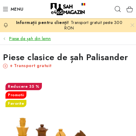
Treci
Căuta
la
conținut
Transport gratuit peste 300
PROMOTII
RON
Piese de șah din lemn
ȘAH
Piese clasice de șah Palisander
PIESE DE ȘAH
+ Transport gratuit
TABLE DE ȘAH
35 %
CEAS DE ȘAH
Promotii
Favorite
CĂRȚI DE ȘAH
ANTICARIAT