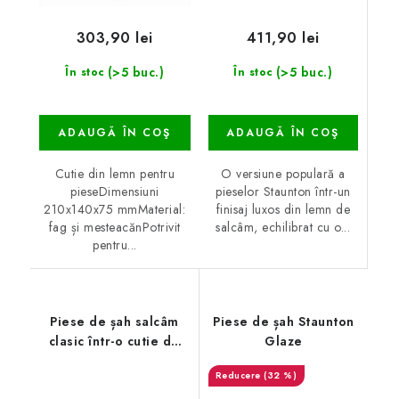
411,90 lei
303,90 lei
(>5 buc.)
(>5 buc.)
În stoc
În stoc
ADAUGĂ ÎN COŞ
ADAUGĂ ÎN COŞ
O versiune populară a
Cutie din lemn pentru
pieselor Staunton într-un
pieseDimensiuni
finisaj luxos din lemn de
210x140x75 mmMaterial:
salcâm, echilibrat cu o...
fag și mesteacănPotrivit
pentru...
Piese de șah salcâm
Piese de șah Staunton
clasic într-o cutie de
Glaze
lemn
(32 %)