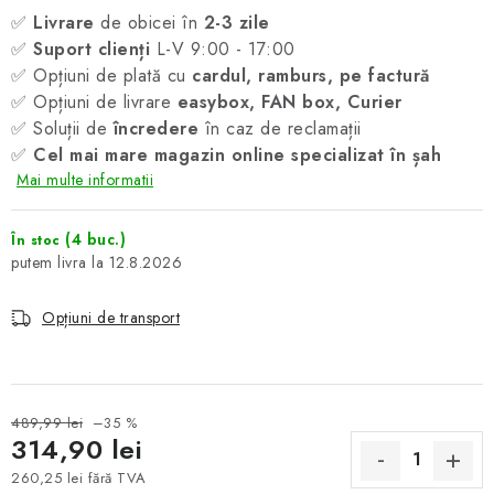
✅
Livrare
de obicei în
2-3 zile
✅
Suport clienți
L-V 9:00 - 17:00
✅ Opțiuni de plată cu
cardul, ramburs, pe factură
✅ Opțiuni de livrare
easybox, FAN box, Curier
✅ Soluții de
încredere
în caz de reclamații
✅
Cel mai mare magazin online specializat în șah
Mai multe informatii
(4 buc.)
În stoc
12.8.2026
Opțiuni de transport
489,99 lei
–35 %
314,90 lei
260,25 lei fără TVA