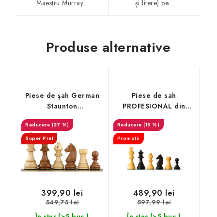
Maestru Murray...
și litere) pe...
Produse alternative
Piese de șah German
Piese de sah
Staunton
PROFESIONAL din
PROFESIONAL din agat
salcâm
(27 %)
(18 %)
Super Pret
Promotii
399,90 lei
489,90 lei
549,75 lei
597,99 lei
(>5 buc.)
(>5 buc.)
În stoc
În stoc