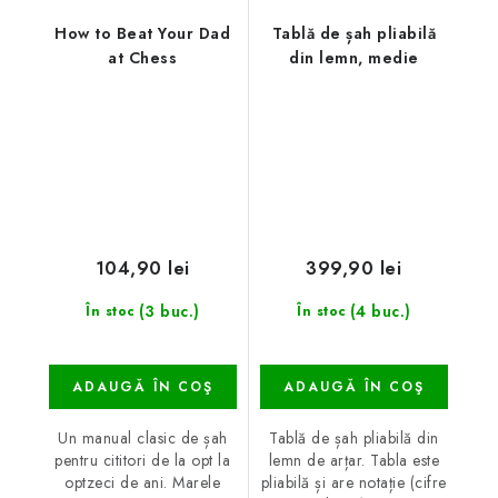
How to Beat Your Dad
Tablă de șah pliabilă
at Chess
din lemn, medie
104,90 lei
399,90 lei
(3 buc.)
(4 buc.)
În stoc
În stoc
ADAUGĂ ÎN COŞ
ADAUGĂ ÎN COŞ
Un manual clasic de șah
Tablă de șah pliabilă din
pentru cititori de la opt la
lemn de arțar. Tabla este
optzeci de ani. Marele
pliabilă și are notație (cifre