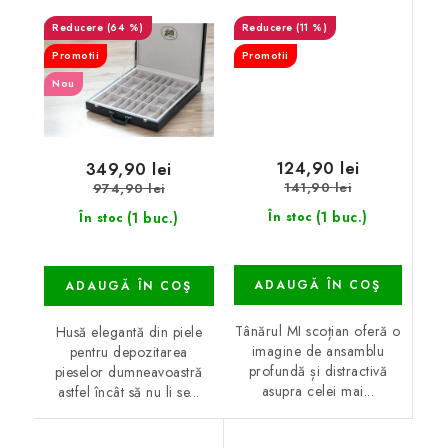
(64 %)
(11 %)
Promotii
Promotii
Nou
124,90 lei
349,90 lei
141,90 lei
974,90 lei
(1 buc.)
(1 buc.)
În stoc
În stoc
ADAUGĂ ÎN COŞ
ADAUGĂ ÎN COŞ
Tânărul MI scoțian oferă o
Husă elegantă din piele
imagine de ansamblu
pentru depozitarea
profundă și distractivă
pieselor dumneavoastră
asupra celei mai...
astfel încât să nu li se...