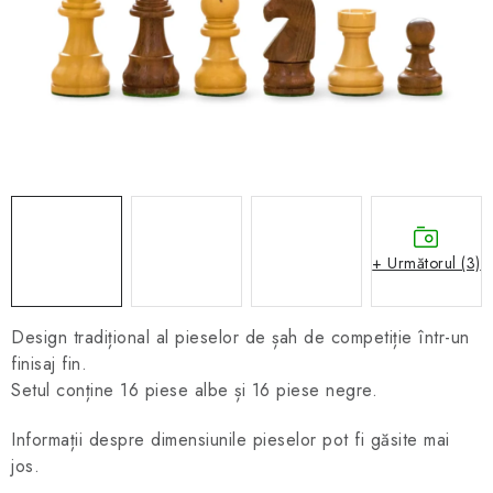
ȘAH ONLINE
MERCH ȘAH
CADOURI
Blog
Contact
Despre noi
Condiţii generale de vânzare
+ Următorul (3)
Design tradițional al pieselor de șah de competiție într-un
finisaj fin.
Setul conține 16 piese albe și 16 piese negre.
Informații despre dimensiunile pieselor pot fi găsite mai
jos.