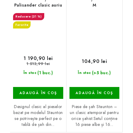
Palisander clasic auriu
M
(21 %)
Favorite
1 190,90 lei
104,90 lei
1 513,99 lei
(1 buc.)
(>5 buc.)
În stoc
În stoc
ADAUGĂ ÎN COŞ
ADAUGĂ ÎN COŞ
Designul clasic al pieselor
Piese de șah Staunton –
bazat pe modelul Staunton
un clasic atemporal pentru
se potrivește perfect pe o
orice șahist.Setul conține
tablă de șah din...
16 piese albe și 16...