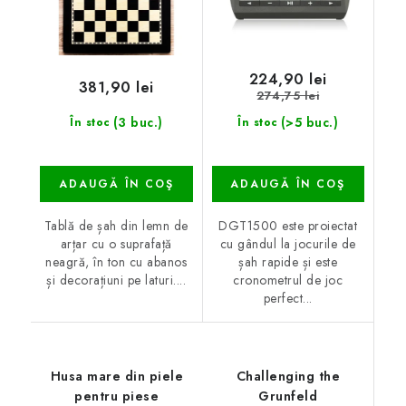
224,90 lei
381,90 lei
274,75 lei
(3 buc.)
(>5 buc.)
În stoc
În stoc
ADAUGĂ ÎN COŞ
ADAUGĂ ÎN COŞ
Tablă de șah din lemn de
DGT1500 este proiectat
arțar cu o suprafață
cu gândul la jocurile de
neagră, în ton cu abanos
șah rapide și este
și decorațiuni pe laturi....
cronometrul de joc
perfect...
Husa mare din piele
Challenging the
pentru piese
Grunfeld