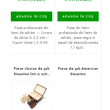
ADAUGĂ ÎN COŞ
ADAUGĂ ÎN COŞ
Piese profesionale din
Piese din lemn
lemn de salcâm. ✅ Livrare
profesionale din lemn de
de obicei în 2-3 zile ✅
salcâm, piese negre în
Suport clienți L-V 9:00...
aspect de abanosGreutate
1,1 kg2x...
Piese clasice de șah
Piese de șah American
Staunton într-o cutie
Staunton
de lemn