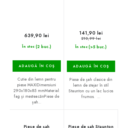
141,90 lei
639,90 lei
210,99 lei
(2 buc.)
(>5 buc.)
În stoc
În stoc
ADAUGĂ ÎN COŞ
ADAUGĂ ÎN COŞ
Cutie din lemn pentru
Piese de șah clasice din
piese MAXIDimensiuni
lemn de stejar în stil
290x180x85 mmMaterial:
Staunton cu un lac lucios
fag și mesteacănPiese de
frumos. ...
șah...
Piese de șah
Piese de șah Staunton