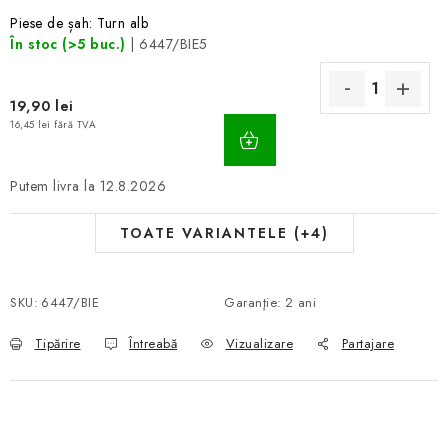
Piese de șah: Turn alb
În stoc
(>5 buc.)
| 6447/BIE5
19,90 lei
ADAUGĂ
16,45 lei fără TVA
ÎN
COŞ
12.8.2026
TOATE VARIANTELE (+4)
SKU:
6447/BIE
Garanţie
:
2 ani
Tipărire
Întreabă
Vizualizare
Partajare