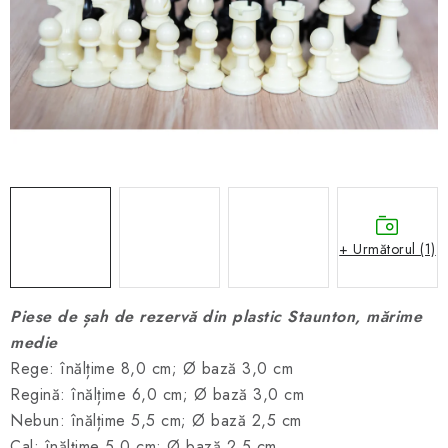
ȘAH ONLINE
MERCH ȘAH
CADOURI
Blog
Contact
Despre noi
Condiţii generale de vânzare
+ Următorul (1)
Piese de șah de rezervă din plastic Staunton, mărime
medie
Rege: înălțime 8,0 cm; Ø bază 3,0 cm
Regină: înălțime 6,0 cm; Ø bază 3,0 cm
Nebun: înălțime 5,5 cm; Ø bază 2,5 cm
Cal: înălțime 5,0 cm; Ø bază 2,5 cm