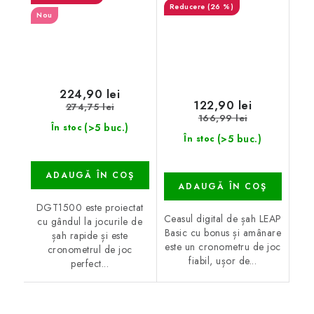
(26 %)
Nou
224,90 lei
122,90 lei
274,75 lei
166,99 lei
(>5 buc.)
În stoc
(>5 buc.)
În stoc
ADAUGĂ ÎN COŞ
ADAUGĂ ÎN COŞ
DGT1500 este proiectat
Ceasul digital de șah LEAP
cu gândul la jocurile de
Basic cu bonus și amânare
șah rapide și este
este un cronometru de joc
cronometrul de joc
fiabil, ușor de...
perfect...