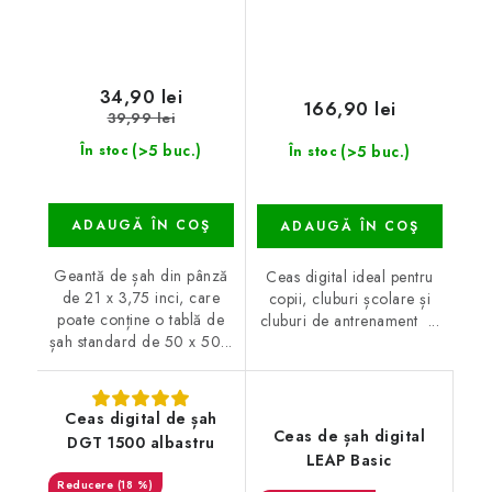
34,90 lei
166,90 lei
39,99 lei
(>5 buc.)
(>5 buc.)
În stoc
În stoc
ADAUGĂ ÎN COŞ
ADAUGĂ ÎN COŞ
Geantă de șah din pânză
Ceas digital ideal pentru
de 21 x 3,75 inci, care
copii, cluburi școlare și
poate conține o tablă de
cluburi de antrenament ...
șah standard de 50 x 50...
Ceas digital de șah
Ceas de șah digital
DGT 1500 albastru
LEAP Basic
(18 %)