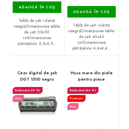
ADAUGĂ ÎN COŞ
ADAUGĂ ÎN COŞ
Tablă de șah rulantă
Tablă de șah rulantă
neagrăDimensiunea tablei
neagrăDimensiunea tablei
de șah 50x50
de șah 43x43
cmDimensiunea
cmDimensiunea
pătrățelului 5,5x5,5...
pătrățelului 4,4x4,4...
Ceas digital de șah
Husa mare din piele
DGT 1500 negru
pentru piese
(18 %)
(64 %)
Nou
Promotii
Nou