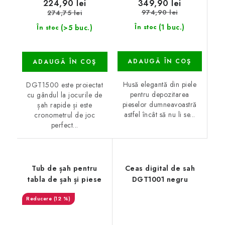
349,90 lei
224,90 lei
974,90 lei
274,75 lei
(1 buc.)
(>5 buc.)
În stoc
În stoc
ADAUGĂ ÎN COŞ
ADAUGĂ ÎN COŞ
Husă elegantă din piele
DGT1500 este proiectat
pentru depozitarea
cu gândul la jocurile de
pieselor dumneavoastră
șah rapide și este
astfel încât să nu li se...
cronometrul de joc
perfect...
Tub de șah pentru
Ceas digital de sah
tabla de șah și piese
DGT1001 negru
(12 %)