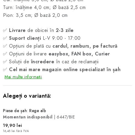
Turn: înălțime 4,0 cm; Ø bază 2,5 cm
Pion: 3,5 cm; Ø bază 2,0 cm
✅
Livrare
de obicei în
2-3 zile
✅
Suport clienți
L-V 9:00 - 17:00
✅ Opțiuni de plată cu
cardul, ramburs, pe factură
✅ Opțiuni de livrare
easybox, FAN box, Curier
✅ Soluții de
încredere
în caz de reclamații
✅
Cel mai mare magazin online specializat în șah
Mai multe informatii
Piese de șah: Rege alb
Momentan indisponibil
| 6447/BIE
19,90 lei
16,45 lei fără TVA