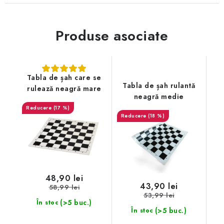
Produse asociate
Tabla de șah care se
Tabla de șah rulantă
rulează neagră mare
neagră medie
(17 %)
(18 %)
48,90 lei
43,90 lei
58,99 lei
53,99 lei
(>5 buc.)
În stoc
(>5 buc.)
În stoc