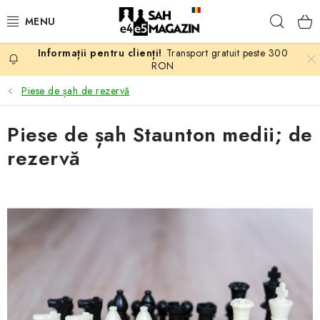
Treci
Căuta
la
conținut
Transport gratuit peste 300
PROMOTII
RON
Piese de șah de rezervă
ȘAH
Piese de șah Staunton medii; de
PIESE DE ȘAH
rezervă
TABLE DE ȘAH
CEAS DE ȘAH
CĂRȚI DE ȘAH
ANTICARIAT