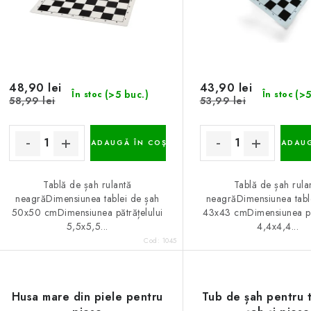
48,90 lei
43,90 lei
(>5 buc.)
(>5
În stoc
În stoc
58,99 lei
53,99 lei
ADAUGĂ ÎN COŞ
ADAUG
Tablă de șah rulantă
Tablă de șah rula
neagrăDimensiunea tablei de șah
neagrăDimensiunea tabl
50x50 cmDimensiunea pătrățelului
43x43 cmDimensiunea păt
5,5x5,5...
4,4x4,4...
Cod:
1045
Husa mare din piele pentru
Tub de șah pentru 