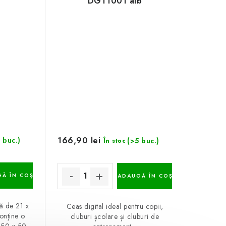
DGT1001 alb
166,90 lei
 buc.)
(>5 buc.)
În stoc
Ă ÎN COŞ
ADAUGĂ ÎN COŞ
ă de 21 x
Ceas digital ideal pentru copii,
onține o
cluburi școlare și cluburi de