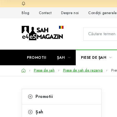
Treci
la
Blog
Contact
Despre noi
Condiţii general
conținut
PROMOTII
ȘAH
PIESE DE ȘAH
Acasă
Piese de șah
Piese de șah de rezervă
Pie
B
C
Sari
Promotii
peste
a
a
categorii
t
r
Șah