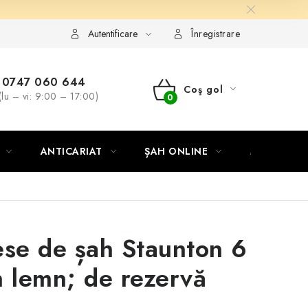
Autentificare
Înregistrare
0747 060 644
Coş gol
(lu – vi: 9:00 – 17:00)
COŞ
DE
ANTICARIAT
ȘAH ONLINE
MERCH ȘA
CUMPĂRĂTURI
ese de șah Staunton 6
n lemn; de rezervă