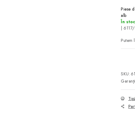
Piese d
alb
În sto
| 6117
SKU:
6
Garanţ
Tip
Par