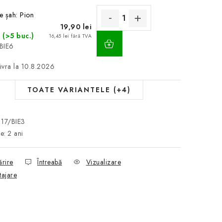
e șah: Pion
19,90 lei
ADAUGĂ
c
(>5 buc.)
16,45 lei fără TVA
ÎN
/BIE6
COŞ
10.8.2026
TOATE VARIANTELE (+4)
117/BIE3
ie
:
2 ani
ărire
Întreabă
Vizualizare
tajare