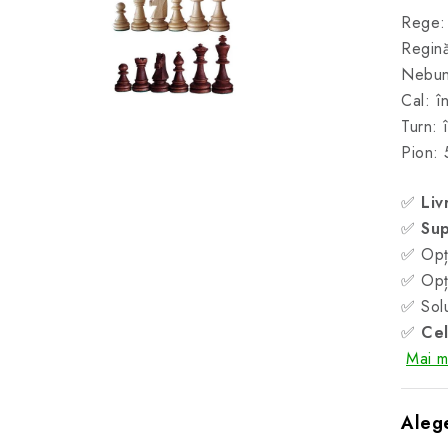
Rege: 
Regină
Nebun
Cal: î
Turn: 
Pion:
✅
Liv
✅
Sup
✅ Opți
✅ Opți
✅ Solu
✅
Cel
Mai mu