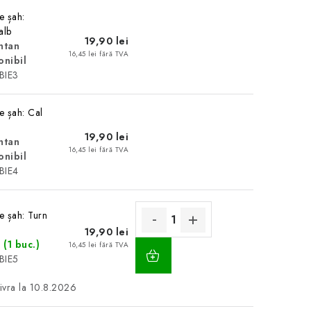
e șah:
alb
19,90 lei
tan
16,45 lei fără TVA
onibil
BIE3
e șah: Cal
19,90 lei
tan
16,45 lei fără TVA
onibil
BIE4
e șah: Turn
19,90 lei
ADAUGĂ
c
(1 buc.)
16,45 lei fără TVA
ÎN
BIE5
COŞ
10.8.2026