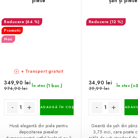
piese
șah și piese
(64 %)
(12 %)
Promotii
Nou
+ Transport gratuit
349,90 lei
34,90 lei
(1 buc.)
(>5
În stoc
În stoc
974,90 lei
39,99 lei
ADAUGĂ ÎN COŞ
ADAUG
Husă elegantă din piele pentru
Geantă de șah din pânz
depozitarea pieselor
3,75 inci, care poate c