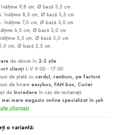
înălțime 9,8 cm; Ø bază 3,5 cm
: înălțime 8,5 cm; Ø bază 3,5 cm
: înălțime 7,0 cm; Ø bază 3,0 cm
nălțime 6,5 cm; Ø bază 3,0 cm
înălțime 5,5 cm; Ø bază 3,0 cm
 5,0 cm; Ø bază 2,5 cm
rare
de obicei în
2-3 zile
ort clienți
L-V 9:00 - 17:00
uni de plată cu
cardul, ramburs, pe factură
uni de livrare
easybox, FAN box, Curier
ții de
încredere
în caz de reclamații
 mai mare magazin online specializat în șah
lte informatii