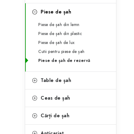
e
ă
g
Piese de șah
l
o
Piese de șah din lemn
a
r
Piese de șah din plastic
t
i
Piese de șah de lux
i
e
Cutii pentru piese de șah
r
Piese de șah de rezervă
a
Table de șah
l
ă
Ceas de șah
Cărți de șah
Anticariat