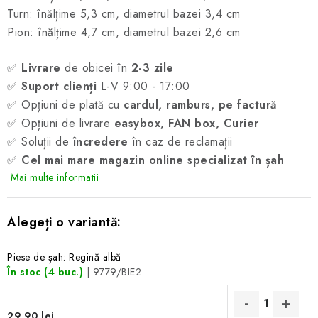
Turn: înălțime 5,3 cm, diametrul bazei 3,4 cm
Pion: înălțime 4,7 cm, diametrul bazei 2,6 cm
✅
Livrare
de obicei în
2-3 zile
✅
Suport clienți
L-V 9:00 - 17:00
✅ Opțiuni de plată cu
cardul, ramburs, pe factură
✅ Opțiuni de livrare
easybox, FAN box, Curier
✅ Soluții de
încredere
în caz de reclamații
✅
Cel mai mare magazin online specializat în șah
Mai multe informatii
Piese de șah: Regină albă
În stoc
(4 buc.)
| 9779/BIE2
29,90 lei