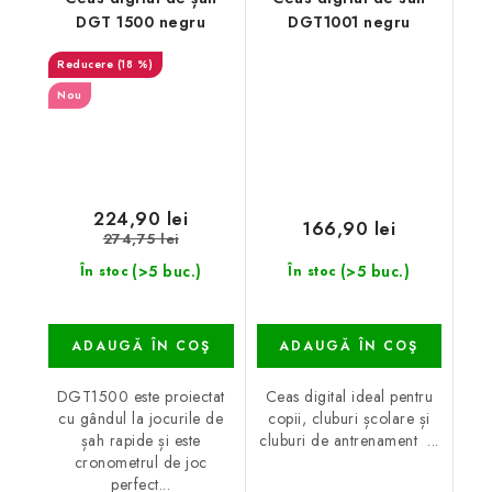
DGT 1500 negru
DGT1001 negru
(18 %)
Nou
224,90 lei
166,90 lei
274,75 lei
(>5 buc.)
(>5 buc.)
În stoc
În stoc
ADAUGĂ ÎN COŞ
ADAUGĂ ÎN COŞ
DGT1500 este proiectat
Ceas digital ideal pentru
cu gândul la jocurile de
copii, cluburi școlare și
șah rapide și este
cluburi de antrenament ...
cronometrul de joc
perfect...