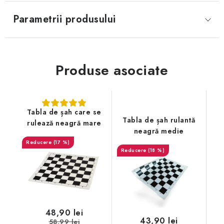
Parametrii produsului
Produse asociate
Tabla de șah care se
Tabla de șah rulantă
rulează neagră mare
neagră medie
(17 %)
(18 %)
48,90 lei
43,90 lei
58,99 lei