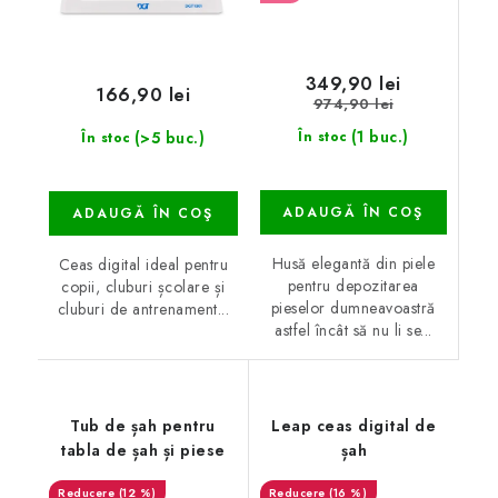
349,90 lei
166,90 lei
974,90 lei
(1 buc.)
(>5 buc.)
În stoc
În stoc
ADAUGĂ ÎN COŞ
ADAUGĂ ÎN COŞ
Husă elegantă din piele
Ceas digital ideal pentru
pentru depozitarea
copii, cluburi școlare și
pieselor dumneavoastră
cluburi de antrenament...
astfel încât să nu li se...
Tub de șah pentru
Leap ceas digital de
tabla de șah și piese
șah
(12 %)
(16 %)