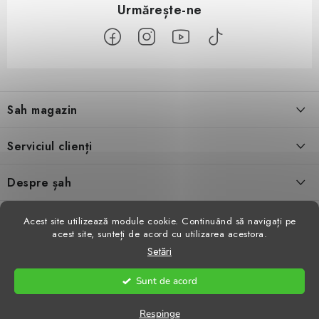
S
u
Sah magazin
b
s
Despre noi
Serviciul clienți
o
l
Contact
Condiţii generale de vânzare
Despre șah
Evaluarea magazinului
Schimb de produse
Video șah
Facebook
Acest site utilizează module cookie. Continuând să navigați pe
acest site, sunteți de acord cu utilizarea acestora.
Parteneri
Retragerea din contract
Reviste de șah
Setări
GDPR
Procedura de reclamație
Antrenamente de șah
Sunt de acord
Drepturi de autor 2026
Sah magazin
. Toate drepturile rezervate.
Respinge
Comanda mea
Creat de Shoptet