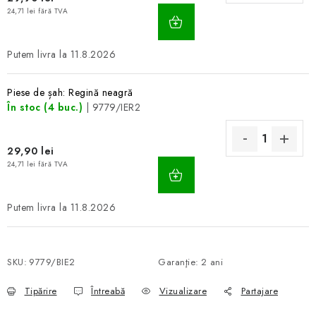
ADAUGĂ
24,71 lei fără TVA
ÎN
COŞ
11.8.2026
Piese de șah: Regină neagră
În stoc
(4 buc.)
| 9779/IER2
29,90 lei
ADAUGĂ
24,71 lei fără TVA
ÎN
COŞ
11.8.2026
SKU:
9779/BIE2
Garanţie
:
2 ani
Tipărire
Întreabă
Vizualizare
Partajare