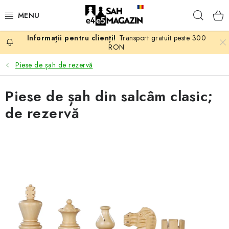
Treci
Căuta
la
conținut
Transport gratuit peste 300
PROMOTII
RON
Piese de șah de rezervă
ȘAH
Piese de șah din salcâm clasic;
PIESE DE ȘAH
de rezervă
TABLE DE ȘAH
CEAS DE ȘAH
CĂRȚI DE ȘAH
ANTICARIAT