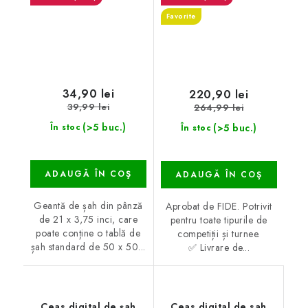
Favorite
34,90 lei
220,90 lei
39,99 lei
264,99 lei
(>5 buc.)
(>5 buc.)
În stoc
În stoc
ADAUGĂ ÎN COŞ
ADAUGĂ ÎN COŞ
Geantă de șah din pânză
Aprobat de FIDE. Potrivit
de 21 x 3,75 inci, care
pentru toate tipurile de
poate conține o tablă de
competiții și turnee.
șah standard de 50 x 50...
✅ Livrare de...
Ceas digital de șah
Ceas digital de sah