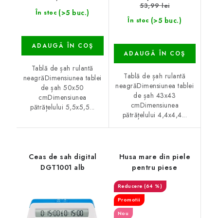
53,99 lei
(>5 buc.)
În stoc
(>5 buc.)
În stoc
ADAUGĂ ÎN COŞ
ADAUGĂ ÎN COŞ
Tablă de șah rulantă
Tablă de șah rulantă
neagrăDimensiunea tablei
neagrăDimensiunea tablei
de șah 50x50
de șah 43x43
cmDimensiunea
cmDimensiunea
pătrățelului 5,5x5,5...
pătrățelului 4,4x4,4...
Ceas de sah digital
Husa mare din piele
DGT1001 alb
pentru piese
(64 %)
Promotii
Nou